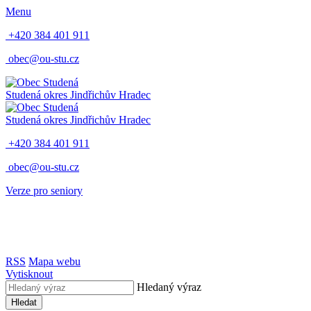
Menu
+420 384 401 911
obec@ou-stu.cz
Studená
okres Jindřichův Hradec
Studená
okres Jindřichův Hradec
+420 384 401 911
obec@ou-stu.cz
Verze pro seniory
RSS
Mapa webu
Vytisknout
Hledaný výraz
Hledat