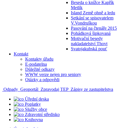
Beseda o knížce Kapřík
Metlík
Island Země ohně a ledu
Setkání se spisovatelem
V.Vondruškou
Pasování na čtenáře 2015
Pohádková šipkovaná
Motivační besedy
nakladatelství Thovt
Svatojakubská pouť
Kontakt
Kontakty úřadu
E-podatelna
Důležité odkazy
WWW verze nejen pro seniory
Otázky a odpovědi
Odpady
Geoportál
Zpravodaj TEP
Zápisy ze zastupitelstva
Úřední deska
Poplatky
Služby obce
Zdravotní středisko
Knihovna