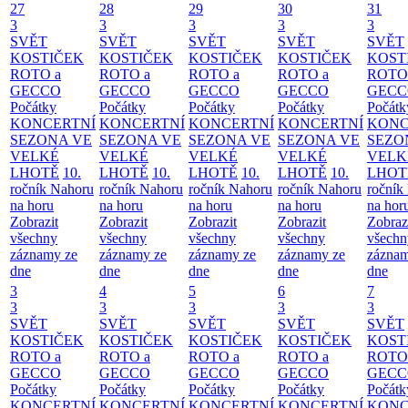
27
28
29
30
31
3
3
3
3
3
SVĚT
SVĚT
SVĚT
SVĚT
SVĚT
KOSTIČEK
KOSTIČEK
KOSTIČEK
KOSTIČEK
KOST
ROTO a
ROTO a
ROTO a
ROTO a
ROTO
GECCO
GECCO
GECCO
GECCO
GECC
Počátky
Počátky
Počátky
Počátky
Počátk
KONCERTNÍ
KONCERTNÍ
KONCERTNÍ
KONCERTNÍ
KONC
SEZONA VE
SEZONA VE
SEZONA VE
SEZONA VE
SEZO
VELKÉ
VELKÉ
VELKÉ
VELKÉ
VELK
LHOTĚ
10.
LHOTĚ
10.
LHOTĚ
10.
LHOTĚ
10.
LHOT
ročník Nahoru
ročník Nahoru
ročník Nahoru
ročník Nahoru
ročník
na horu
na horu
na horu
na horu
na hor
Zobrazit
Zobrazit
Zobrazit
Zobrazit
Zobraz
všechny
všechny
všechny
všechny
všechn
záznamy ze
záznamy ze
záznamy ze
záznamy ze
záznam
dne
dne
dne
dne
dne
3
4
5
6
7
3
3
3
3
3
SVĚT
SVĚT
SVĚT
SVĚT
SVĚT
KOSTIČEK
KOSTIČEK
KOSTIČEK
KOSTIČEK
KOST
ROTO a
ROTO a
ROTO a
ROTO a
ROTO
GECCO
GECCO
GECCO
GECCO
GECC
Počátky
Počátky
Počátky
Počátky
Počátk
KONCERTNÍ
KONCERTNÍ
KONCERTNÍ
KONCERTNÍ
KONC