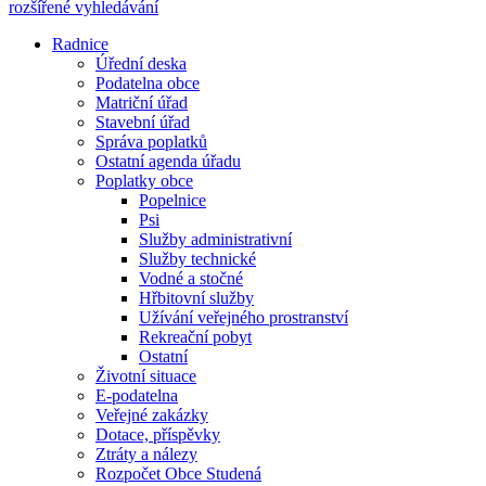
rozšířené vyhledávání
Radnice
Úřední deska
Podatelna obce
Matriční úřad
Stavební úřad
Správa poplatků
Ostatní agenda úřadu
Poplatky obce
Popelnice
Psi
Služby administrativní
Služby technické
Vodné a stočné
Hřbitovní služby
Užívání veřejného prostranství
Rekreační pobyt
Ostatní
Životní situace
E-podatelna
Veřejné zakázky
Dotace, příspěvky
Ztráty a nálezy
Rozpočet Obce Studená