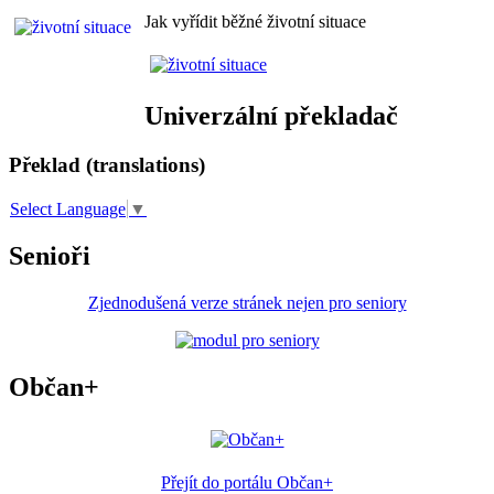
Jak vyřídit běžné životní situace
Univerzální překladač
Překlad (translations)
Select Language
▼
Senioři
Zjednodušená verze stránek nejen pro seniory
Občan+
Přejít do portálu Občan+