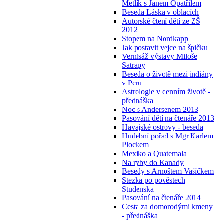
Metlík s Janem Opatřilem
Beseda Láska v oblacích
Autorské čtení dětí ze ZŠ
2012
Stopem na Nordkapp
Jak postavit vejce na špičku
Vernisáž výstavy Miloše
Satrapy
Beseda o životě mezi indiány
v Peru
Astrologie v denním životě -
přednáška
Noc s Andersenem 2013
Pasování dětí na čtenáře 2013
Havajské ostrovy - beseda
Hudební pořad s Mgr.Karlem
Plockem
Mexiko a Quatemala
Na ryby do Kanady
Besedy s Arnoštem Vašíčkem
Stezka po pověstech
Studenska
Pasování na čtenáře 2014
Cesta za domorodými kmeny
- přednáška