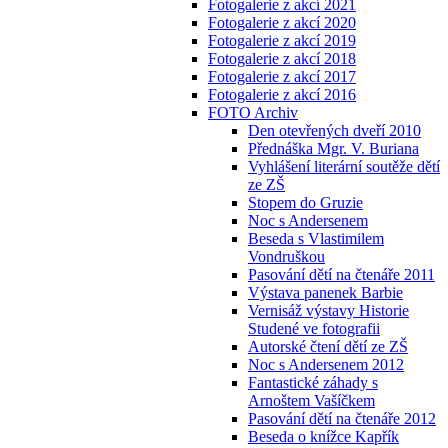
Fotogalerie z akcí 2021
Fotogalerie z akcí 2020
Fotogalerie z akcí 2019
Fotogalerie z akcí 2018
Fotogalerie z akcí 2017
Fotogalerie z akcí 2016
FOTO Archiv
Den otevřených dveří 2010
Přednáška Mgr. V. Buriana
Vyhlášení literární soutěže dětí
ze ZŠ
Stopem do Gruzie
Noc s Andersenem
Beseda s Vlastimilem
Vondruškou
Pasování dětí na čtenáře 2011
Výstava panenek Barbie
Vernisáž výstavy Historie
Studené ve fotografii
Autorské čtení dětí ze ZŠ
Noc s Andersenem 2012
Fantastické záhady s
Arnoštem Vašíčkem
Pasování dětí na čtenáře 2012
Beseda o knížce Kapřík