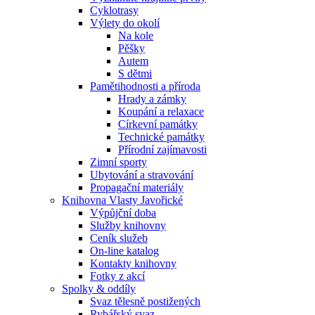
Cyklotrasy
Výlety do okolí
Na kole
Pěšky
Autem
S dětmi
Pamětihodnosti a příroda
Hrady a zámky
Koupání a relaxace
Církevní památky
Technické památky
Přírodní zajímavosti
Zimní sporty
Ubytování a stravování
Propagační materiály
Knihovna Vlasty Javořické
Výpůjční doba
Služby knihovny
Ceník služeb
On-line katalog
Kontakty knihovny
Fotky z akcí
Spolky & oddíly
Svaz tělesně postižených
Rybářský svaz