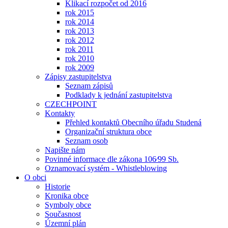
Klikací rozpočet od 2016
rok 2015
rok 2014
rok 2013
rok 2012
rok 2011
rok 2010
rok 2009
Zápisy zastupitelstva
Seznam zápisů
Podklady k jednání zastupitelstva
CZECHPOINT
Kontakty
Přehled kontaktů Obecního úřadu Studená
Organizační struktura obce
Seznam osob
Napište nám
Povinné informace dle zákona 106⁄99 Sb.
Oznamovací systém - Whistleblowing
O obci
Historie
Kronika obce
Symboly obce
Současnost
Územní plán