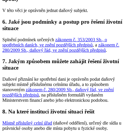
V této věci je oprávněn jednat daňový subjekt.
6. Jaké jsou podmínky a postup pro řešení životní
situace
Splnění podmínek určených
zákonem č. 353/2003 Sb., o
spotřebních daních, ve znění pozdějších předpisů
, a
zákonem č.
280/2009 Sb., daňový řád, ve znění pozdějších předpisů
.
7. Jakým způsobem můžete zahájit řešení životní
situace
Daňové přiznání ke spotřební dani je oprávněn podat daňový
subjekt místně příslušnému celnímu úřadu, a to způsobem
stanoveným
zákonem č. 280/2009 Sb., daňový řád, ve znění
pozdějších předpisů
, na příslušném formuláři vydaném
Ministerstvem financí anebo jeho elektronickou podobou.
8. Na které instituci životní situaci řešit
Místně příslušný celní úřad
(daňové oddělení), určený dle sídla u
právnické osoby anebo dle místa pobytu u fyzické osoby.