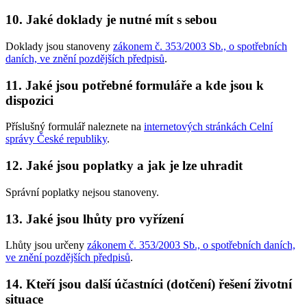
10. Jaké doklady je nutné mít s sebou
Doklady jsou stanoveny
zákonem č. 353/2003 Sb., o spotřebních
daních, ve znění pozdějších předpisů
.
11. Jaké jsou potřebné formuláře a kde jsou k
dispozici
Příslušný formulář naleznete na
internetových stránkách Celní
správy České republiky
.
12. Jaké jsou poplatky a jak je lze uhradit
Správní poplatky nejsou stanoveny.
13. Jaké jsou lhůty pro vyřízení
Lhůty jsou určeny
zákonem č. 353/2003 Sb., o spotřebních daních,
ve znění pozdějších předpisů
.
14. Kteří jsou další účastníci (dotčení) řešení životní
situace