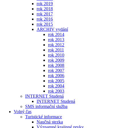
rok 2019
rok 2018
rok 2017
rok 2016
rok 2015
ARCHIV vydání
rok 2014
rok 2013
rok 2012
rok 2011
rok 2010
rok 2009
rok 2008
rok 2007
rok 2006
rok 2005
rok 2004
rok 2003
INTERNET Studená
INTERNET Studená
SMS informační služba
Volný čas
Turistické informace
Naučná stezka
Významné krajinné prvky