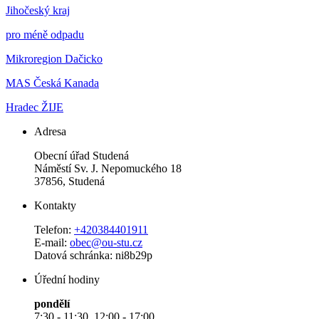
Jihočeský kraj
pro méně odpadu
Mikroregion Dačicko
MAS Česká Kanada
Hradec ŽIJE
Adresa
Obecní úřad Studená
Náměstí Sv. J. Nepomuckého 18
37856, Studená
Kontakty
Telefon:
+420384401911
E-mail:
obec@ou-stu.cz
Datová schránka: ni8b29p
Úřední hodiny
pondělí
7:30 - 11:30, 12:00 - 17:00