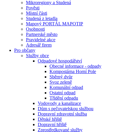
Mikroregiony a Studená
Pověsti
Místní části
Studená z letadla
Mapový PORTÁL MAPOTIP
Osobnosti
Partnerské město
Pravidelné akce
Adresář firem
Pro občany
Služby obce
Odpadové hospodářství
Obecné informace - odpady
Kompostárna Horní Pole
Sběrný dvůr
Svoz zeleně
Komunální odpad
Ostatní odpad
Třídění odpadu
Vodovody a kanalizace
Dům s pečovatelskou službou
Dopravní zdravotní služba
Dětské hřiště
Dopravní hřiště
Zprostředkované služby