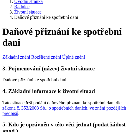
Úvodní stránka
Radnice
Životní situace
Daňové přiznání ke spotřební dani
Daňové přiznání ke spotřební
dani
Základní znění
Rozšířené znění
Úplné znění
3. Pojmenování (název) životní situace
Daňové přiznání ke spotřební dani
4. Základní informace k životní situaci
Tato situace řeší podání daňového přiznání ke spotřební dani dle
zákona č. 353/2003 Sb., o spotřebních daních, ve znění pozdějších
předpisů
.
5. Kdo je oprávněn v této věci jednat (podat žádost
apod.)