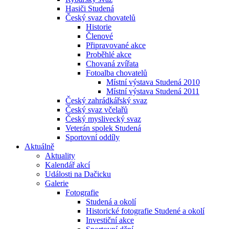
Hasiči Studená
Český svaz chovatelů
Historie
Členové
Připravované akce
Proběhlé akce
Chovaná zvířata
Fotoalba chovatelů
Místní výstava Studená 2010
Místní výstava Studená 2011
Český zahrádkářský svaz
Český svaz včelařů
Český myslivecký svaz
Veterán spolek Studená
Sportovní oddíly
Aktuálně
Aktuality
Kalendář akcí
Události na Dačicku
Galerie
Fotografie
Studená a okolí
Historické fotografie Studené a okolí
Investiční akce