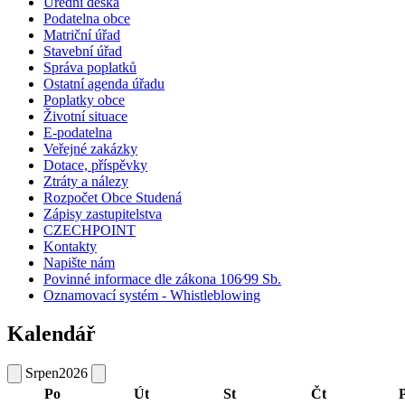
Úřední deska
Podatelna obce
Matriční úřad
Stavební úřad
Správa poplatků
Ostatní agenda úřadu
Poplatky obce
Životní situace
E-podatelna
Veřejné zakázky
Dotace, příspěvky
Ztráty a nálezy
Rozpočet Obce Studená
Zápisy zastupitelstva
CZECHPOINT
Kontakty
Napište nám
Povinné informace dle zákona 106⁄99 Sb.
Oznamovací systém - Whistleblowing
Kalendář
Srpen
2026
Po
Út
St
Čt