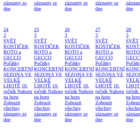
záznamy ze
záznamy ze
záznamy ze
záznamy ze
záznam
dne
dne
dne
dne
dne
24
25
26
27
28
3
3
3
3
3
SVĚT
SVĚT
SVĚT
SVĚT
SVĚT
KOSTIČEK
KOSTIČEK
KOSTIČEK
KOSTIČEK
KOST
ROTO a
ROTO a
ROTO a
ROTO a
ROTO
GECCO
GECCO
GECCO
GECCO
GECC
Počátky
Počátky
Počátky
Počátky
Počátk
KONCERTNÍ
KONCERTNÍ
KONCERTNÍ
KONCERTNÍ
KONC
SEZONA VE
SEZONA VE
SEZONA VE
SEZONA VE
SEZO
VELKÉ
VELKÉ
VELKÉ
VELKÉ
VELK
LHOTĚ
10.
LHOTĚ
10.
LHOTĚ
10.
LHOTĚ
10.
LHOT
ročník Nahoru
ročník Nahoru
ročník Nahoru
ročník Nahoru
ročník
na horu
na horu
na horu
na horu
na hor
Zobrazit
Zobrazit
Zobrazit
Zobrazit
Zobraz
všechny
všechny
všechny
všechny
všechn
záznamy ze
záznamy ze
záznamy ze
záznamy ze
záznam
dne
dne
dne
dne
dne