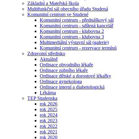
Základní a Mateřská škola
Multifunkční sál obecního úřadu Studená
Komunitní centrum ve Studené
Komunitní centrum - přednáškový sál
Komunitní centrum - sdílená kancelář
Komunitní centrum - klubovna 2
Komunitní centrum - klubovna 3
Multimediální výstavní sál (galerie)
Komunitní centrum - rezervace termínů
Zdravotní středisko
Aktuálně
Ordinace obvodního lékaře
Ordinace zubního lékaře
Ordinace dětské a dorostové lékařky
Ordinace gynekologa
Ordinace interní a diabetologická
Lékárna
TEP Studenska
rok 2026
rok 2025
rok 2024
rok 2023
rok 2022
rok 2021
rok 2020