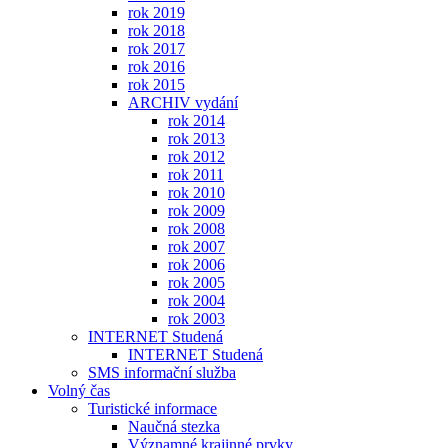
rok 2019
rok 2018
rok 2017
rok 2016
rok 2015
ARCHIV vydání
rok 2014
rok 2013
rok 2012
rok 2011
rok 2010
rok 2009
rok 2008
rok 2007
rok 2006
rok 2005
rok 2004
rok 2003
INTERNET Studená
INTERNET Studená
SMS informační služba
Volný čas
Turistické informace
Naučná stezka
Významné krajinné prvky