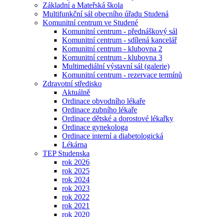
Základní a Mateřská škola
Multifunkční sál obecního úřadu Studená
Komunitní centrum ve Studené
Komunitní centrum - přednáškový sál
Komunitní centrum - sdílená kancelář
Komunitní centrum - klubovna 2
Komunitní centrum - klubovna 3
Multimediální výstavní sál (galerie)
Komunitní centrum - rezervace termínů
Zdravotní středisko
Aktuálně
Ordinace obvodního lékaře
Ordinace zubního lékaře
Ordinace dětské a dorostové lékařky
Ordinace gynekologa
Ordinace interní a diabetologická
Lékárna
TEP Studenska
rok 2026
rok 2025
rok 2024
rok 2023
rok 2022
rok 2021
rok 2020