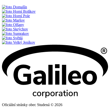
Domašín
Horní Bolíkov
Horní Pole
Maršov
Olšany
Skrýchov
Sumrakov
Světlá
Velký Jeníkov
Oficiální stránky obec Studená © 2026