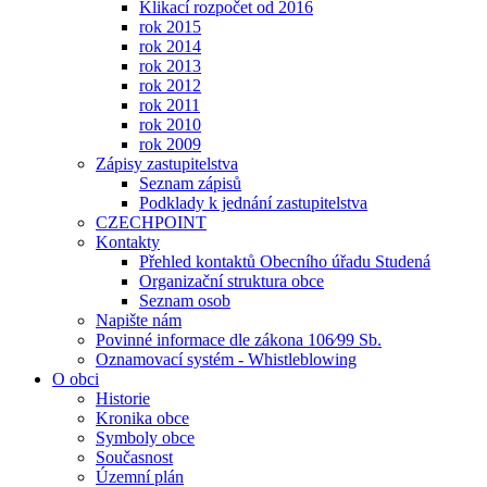
Klikací rozpočet od 2016
rok 2015
rok 2014
rok 2013
rok 2012
rok 2011
rok 2010
rok 2009
Zápisy zastupitelstva
Seznam zápisů
Podklady k jednání zastupitelstva
CZECHPOINT
Kontakty
Přehled kontaktů Obecního úřadu Studená
Organizační struktura obce
Seznam osob
Napište nám
Povinné informace dle zákona 106⁄99 Sb.
Oznamovací systém - Whistleblowing
O obci
Historie
Kronika obce
Symboly obce
Současnost
Územní plán