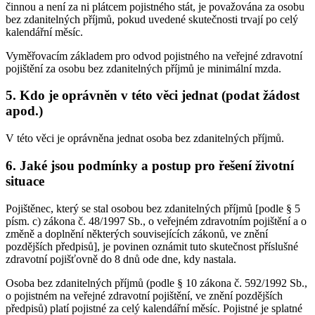
činnou a není za ni plátcem pojistného stát, je považována za osobu
bez zdanitelných příjmů, pokud uvedené skutečnosti trvají po celý
kalendářní měsíc.
Vyměřovacím základem pro odvod pojistného na veřejné zdravotní
pojištění za osobu bez zdanitelných příjmů je minimální mzda.
5. Kdo je oprávněn v této věci jednat (podat žádost
apod.)
V této věci je oprávněna jednat osoba bez zdanitelných příjmů.
6. Jaké jsou podmínky a postup pro řešení životní
situace
Pojištěnec, který se stal osobou bez zdanitelných příjmů [podle § 5
písm. c) zákona č. 48/1997 Sb., o veřejném zdravotním pojištění a o
změně a doplnění některých souvisejících zákonů, ve znění
pozdějších předpisů], je povinen oznámit tuto skutečnost příslušné
zdravotní pojišťovně do 8 dnů ode dne, kdy nastala.
Osoba bez zdanitelných příjmů (podle § 10 zákona č. 592/1992 Sb.,
o pojistném na veřejné zdravotní pojištění, ve znění pozdějších
předpisů) platí pojistné za celý kalendářní měsíc. Pojistné je splatné