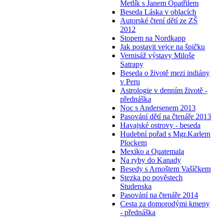
Metlík s Janem Opatřilem
Beseda Láska v oblacích
Autorské čtení dětí ze ZŠ
2012
Stopem na Nordkapp
Jak postavit vejce na špičku
Vernisáž výstavy Miloše
Satrapy
Beseda o životě mezi indiány
v Peru
Astrologie v denním životě -
přednáška
Noc s Andersenem 2013
Pasování dětí na čtenáře 2013
Havajské ostrovy - beseda
Hudební pořad s Mgr.Karlem
Plockem
Mexiko a Quatemala
Na ryby do Kanady
Besedy s Arnoštem Vašíčkem
Stezka po pověstech
Studenska
Pasování na čtenáře 2014
Cesta za domorodými kmeny
- přednáška