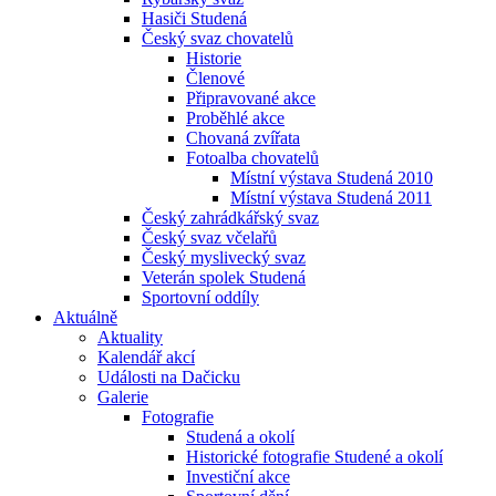
Hasiči Studená
Český svaz chovatelů
Historie
Členové
Připravované akce
Proběhlé akce
Chovaná zvířata
Fotoalba chovatelů
Místní výstava Studená 2010
Místní výstava Studená 2011
Český zahrádkářský svaz
Český svaz včelařů
Český myslivecký svaz
Veterán spolek Studená
Sportovní oddíly
Aktuálně
Aktuality
Kalendář akcí
Události na Dačicku
Galerie
Fotografie
Studená a okolí
Historické fotografie Studené a okolí
Investiční akce