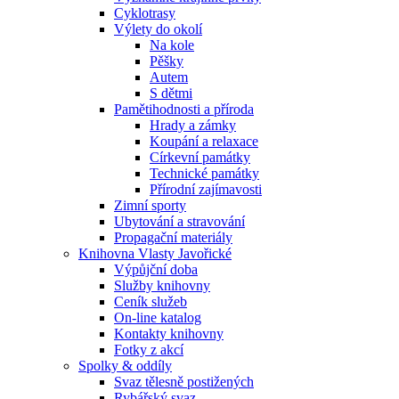
Cyklotrasy
Výlety do okolí
Na kole
Pěšky
Autem
S dětmi
Pamětihodnosti a příroda
Hrady a zámky
Koupání a relaxace
Církevní památky
Technické památky
Přírodní zajímavosti
Zimní sporty
Ubytování a stravování
Propagační materiály
Knihovna Vlasty Javořické
Výpůjční doba
Služby knihovny
Ceník služeb
On-line katalog
Kontakty knihovny
Fotky z akcí
Spolky & oddíly
Svaz tělesně postižených
Rybářský svaz