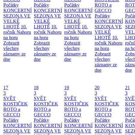
Počátky
Počátky
Počátky
ROTO a
ROT
KONCERTNÍ
KONCERTNÍ
KONCERTNÍ
GECCO
GE
SEZONA VE
SEZONA VE
SEZONA VE
Počátky
Počá
VELKÉ
VELKÉ
VELKÉ
KONCERTNÍ
KON
LHOTĚ
10.
LHOTĚ
10.
LHOTĚ
10.
SEZONA VE
SEZ
ročník Nahoru
ročník Nahoru
ročník Nahoru
VELKÉ
VEL
na horu
na horu
na horu
LHOTĚ
10.
LHO
Zobrazit
Zobrazit
Zobrazit
ročník Nahoru
ročn
všechny
všechny
všechny
na horu
na h
záznamy ze
záznamy ze
záznamy ze
Zobrazit
Zobr
dne
dne
dne
všechny
všec
záznamy ze
zázn
dne
dne
17
18
19
20
21
3
3
3
3
3
SVĚT
SVĚT
SVĚT
SVĚT
SVĚ
KOSTIČEK
KOSTIČEK
KOSTIČEK
KOSTIČEK
KOS
ROTO a
ROTO a
ROTO a
ROTO a
ROT
GECCO
GECCO
GECCO
GECCO
GE
Počátky
Počátky
Počátky
Počátky
Počá
KONCERTNÍ
KONCERTNÍ
KONCERTNÍ
KONCERTNÍ
KON
SEZONA VE
SEZONA VE
SEZONA VE
SEZONA VE
SEZ