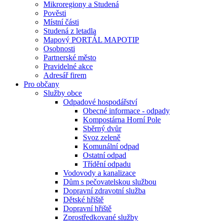
Mikroregiony a Studená
Pověsti
Místní části
Studená z letadla
Mapový PORTÁL MAPOTIP
Osobnosti
Partnerské město
Pravidelné akce
Adresář firem
Pro občany
Služby obce
Odpadové hospodářství
Obecné informace - odpady
Kompostárna Horní Pole
Sběrný dvůr
Svoz zeleně
Komunální odpad
Ostatní odpad
Třídění odpadu
Vodovody a kanalizace
Dům s pečovatelskou službou
Dopravní zdravotní služba
Dětské hřiště
Dopravní hřiště
Zprostředkované služby