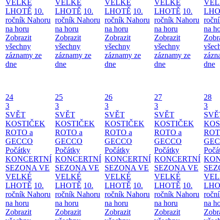
VELKÉ
VELKÉ
VELKÉ
VELKÉ
VEL
LHOTĚ
10.
LHOTĚ
10.
LHOTĚ
10.
LHOTĚ
10.
LHO
ročník Nahoru
ročník Nahoru
ročník Nahoru
ročník Nahoru
ročn
na horu
na horu
na horu
na horu
na h
Zobrazit
Zobrazit
Zobrazit
Zobrazit
Zobr
všechny
všechny
všechny
všechny
všec
záznamy ze
záznamy ze
záznamy ze
záznamy ze
zázn
dne
dne
dne
dne
dne
24
25
26
27
28
3
3
3
3
3
SVĚT
SVĚT
SVĚT
SVĚT
SVĚ
KOSTIČEK
KOSTIČEK
KOSTIČEK
KOSTIČEK
KOS
ROTO a
ROTO a
ROTO a
ROTO a
ROT
GECCO
GECCO
GECCO
GECCO
GE
Počátky
Počátky
Počátky
Počátky
Počá
KONCERTNÍ
KONCERTNÍ
KONCERTNÍ
KONCERTNÍ
KON
SEZONA VE
SEZONA VE
SEZONA VE
SEZONA VE
SEZ
VELKÉ
VELKÉ
VELKÉ
VELKÉ
VEL
LHOTĚ
10.
LHOTĚ
10.
LHOTĚ
10.
LHOTĚ
10.
LHO
ročník Nahoru
ročník Nahoru
ročník Nahoru
ročník Nahoru
ročn
na horu
na horu
na horu
na horu
na h
Zobrazit
Zobrazit
Zobrazit
Zobrazit
Zobr