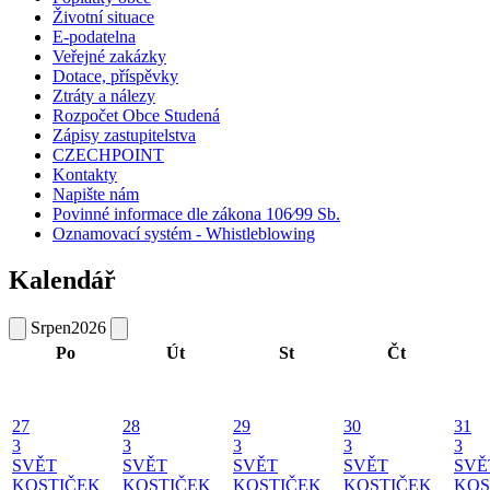
Životní situace
E-podatelna
Veřejné zakázky
Dotace, příspěvky
Ztráty a nálezy
Rozpočet Obce Studená
Zápisy zastupitelstva
CZECHPOINT
Kontakty
Napište nám
Povinné informace dle zákona 106⁄99 Sb.
Oznamovací systém - Whistleblowing
Kalendář
Srpen
2026
Po
Út
St
Čt
27
28
29
30
31
3
3
3
3
3
SVĚT
SVĚT
SVĚT
SVĚT
SVĚ
KOSTIČEK
KOSTIČEK
KOSTIČEK
KOSTIČEK
KOS