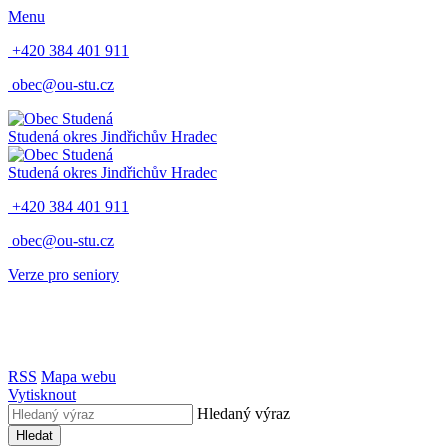
Menu
+420 384 401 911
obec@ou-stu.cz
Studená
okres Jindřichův Hradec
Studená
okres Jindřichův Hradec
+420 384 401 911
obec@ou-stu.cz
Verze pro seniory
RSS
Mapa webu
Vytisknout
Hledaný výraz
Hledat