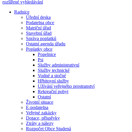
rozšířené vyhledávání
Radnice
Úřední deska
Podatelna obce
Matriční úřad
Stavební úřad
Správa poplatků
Ostatní agenda úřadu
Poplatky obce
Popelnice
Psi
Služby administrativní
Služby technické
Vodné a stočné
Hřbitovní služby
Užívání veřejného prostranství
Rekreační pobyt
Ostatní
Životní situace
E-podatelna
Veřejné zakázky
Dotace, příspěvky
Ztráty a nálezy
Rozpočet Obce Studená