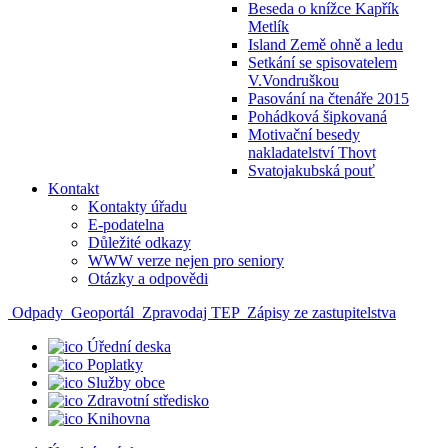
Beseda o knížce Kapřík
Metlík
Island Země ohně a ledu
Setkání se spisovatelem
V.Vondruškou
Pasování na čtenáře 2015
Pohádková šipkovaná
Motivační besedy
nakladatelství Thovt
Svatojakubská pouť
Kontakt
Kontakty úřadu
E-podatelna
Důležité odkazy
WWW verze nejen pro seniory
Otázky a odpovědi
Odpady
Geoportál
Zpravodaj TEP
Zápisy ze zastupitelstva
Úřední deska
Poplatky
Služby obce
Zdravotní středisko
Knihovna