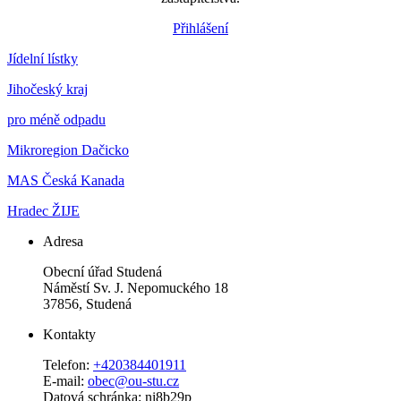
Přihlášení
Jídelní lístky
Jihočeský kraj
pro méně odpadu
Mikroregion Dačicko
MAS Česká Kanada
Hradec ŽIJE
Adresa
Obecní úřad Studená
Náměstí Sv. J. Nepomuckého 18
37856, Studená
Kontakty
Telefon:
+420384401911
E-mail:
obec@ou-stu.cz
Datová schránka: ni8b29p