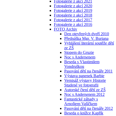
Fotogalerie z akcí 2021
Fotogalerie z akcí 2020
Fotogalerie z akcí 2019
Fotogalerie z akcí 2018
Fotogalerie z akcí 2017
Fotogalerie z akcí 2016
FOTO Archiv
Den otevřených dveří 2010
Přednáška Mgr. V. Buriana
Vyhlášení literární soutěže dětí
ze ZŠ
Stopem do Gruzie
Noc s Andersenem
Beseda s Vlastimilem
Vondruškou
Pasování dětí na čtenáře 2011
Výstava panenek Barbie
Vernisáž výstavy Historie
Studené ve fotografii
Autorské čtení dětí ze ZŠ
Noc s Andersenem 2012
Fantastické záhady s
Arnoštem Vašíčkem
Pasování dětí na čtenáře 2012
Beseda o knížce Kapřík