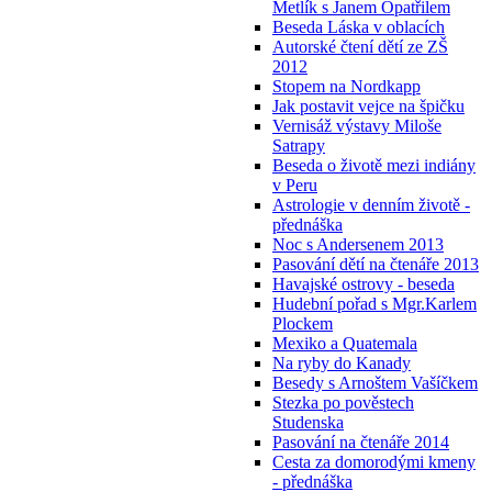
Metlík s Janem Opatřilem
Beseda Láska v oblacích
Autorské čtení dětí ze ZŠ
2012
Stopem na Nordkapp
Jak postavit vejce na špičku
Vernisáž výstavy Miloše
Satrapy
Beseda o životě mezi indiány
v Peru
Astrologie v denním životě -
přednáška
Noc s Andersenem 2013
Pasování dětí na čtenáře 2013
Havajské ostrovy - beseda
Hudební pořad s Mgr.Karlem
Plockem
Mexiko a Quatemala
Na ryby do Kanady
Besedy s Arnoštem Vašíčkem
Stezka po pověstech
Studenska
Pasování na čtenáře 2014
Cesta za domorodými kmeny
- přednáška