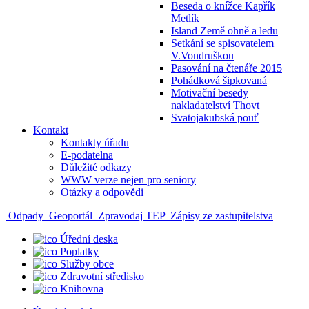
Beseda o knížce Kapřík
Metlík
Island Země ohně a ledu
Setkání se spisovatelem
V.Vondruškou
Pasování na čtenáře 2015
Pohádková šipkovaná
Motivační besedy
nakladatelství Thovt
Svatojakubská pouť
Kontakt
Kontakty úřadu
E-podatelna
Důležité odkazy
WWW verze nejen pro seniory
Otázky a odpovědi
Odpady
Geoportál
Zpravodaj TEP
Zápisy ze zastupitelstva
Úřední deska
Poplatky
Služby obce
Zdravotní středisko
Knihovna