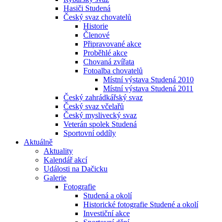
Hasiči Studená
Český svaz chovatelů
Historie
Členové
Připravované akce
Proběhlé akce
Chovaná zvířata
Fotoalba chovatelů
Místní výstava Studená 2010
Místní výstava Studená 2011
Český zahrádkářský svaz
Český svaz včelařů
Český myslivecký svaz
Veterán spolek Studená
Sportovní oddíly
Aktuálně
Aktuality
Kalendář akcí
Události na Dačicku
Galerie
Fotografie
Studená a okolí
Historické fotografie Studené a okolí
Investiční akce