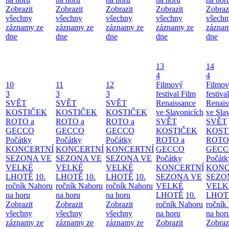
Zobrazit
Zobrazit
Zobrazit
Zobrazit
Zobraz
všechny
všechny
všechny
všechny
všechn
záznamy ze
záznamy ze
záznamy ze
záznamy ze
záznam
dne
dne
dne
dne
dne
13
14
4
4
10
11
12
Filmový
Filmo
3
3
3
festival Film
festiva
SVĚT
SVĚT
SVĚT
Renaissance
Renais
KOSTIČEK
KOSTIČEK
KOSTIČEK
ve Slavonicích
ve Sla
ROTO a
ROTO a
ROTO a
SVĚT
SVĚT
GECCO
GECCO
GECCO
KOSTIČEK
KOST
Počátky
Počátky
Počátky
ROTO a
ROTO
KONCERTNÍ
KONCERTNÍ
KONCERTNÍ
GECCO
GECC
SEZONA VE
SEZONA VE
SEZONA VE
Počátky
Počátk
VELKÉ
VELKÉ
VELKÉ
KONCERTNÍ
KONC
LHOTĚ
10.
LHOTĚ
10.
LHOTĚ
10.
SEZONA VE
SEZO
ročník Nahoru
ročník Nahoru
ročník Nahoru
VELKÉ
VELK
na horu
na horu
na horu
LHOTĚ
10.
LHOT
Zobrazit
Zobrazit
Zobrazit
ročník Nahoru
ročník
všechny
všechny
všechny
na horu
na hor
záznamy ze
záznamy ze
záznamy ze
Zobrazit
Zobraz