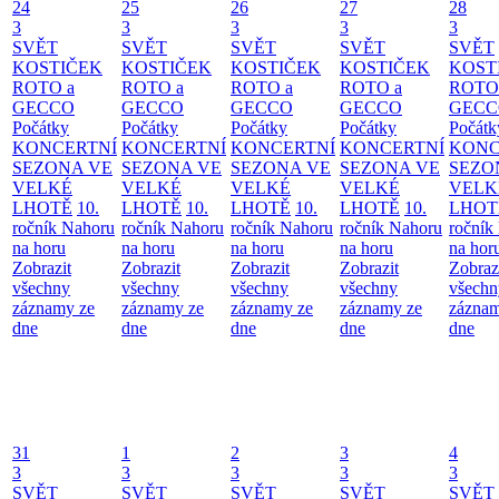
24
25
26
27
28
3
3
3
3
3
SVĚT
SVĚT
SVĚT
SVĚT
SVĚT
KOSTIČEK
KOSTIČEK
KOSTIČEK
KOSTIČEK
KOST
ROTO a
ROTO a
ROTO a
ROTO a
ROTO
GECCO
GECCO
GECCO
GECCO
GECC
Počátky
Počátky
Počátky
Počátky
Počátk
KONCERTNÍ
KONCERTNÍ
KONCERTNÍ
KONCERTNÍ
KONC
SEZONA VE
SEZONA VE
SEZONA VE
SEZONA VE
SEZO
VELKÉ
VELKÉ
VELKÉ
VELKÉ
VELK
LHOTĚ
10.
LHOTĚ
10.
LHOTĚ
10.
LHOTĚ
10.
LHOT
ročník Nahoru
ročník Nahoru
ročník Nahoru
ročník Nahoru
ročník
na horu
na horu
na horu
na horu
na hor
Zobrazit
Zobrazit
Zobrazit
Zobrazit
Zobraz
všechny
všechny
všechny
všechny
všechn
záznamy ze
záznamy ze
záznamy ze
záznamy ze
záznam
dne
dne
dne
dne
dne
31
1
2
3
4
3
3
3
3
3
SVĚT
SVĚT
SVĚT
SVĚT
SVĚT