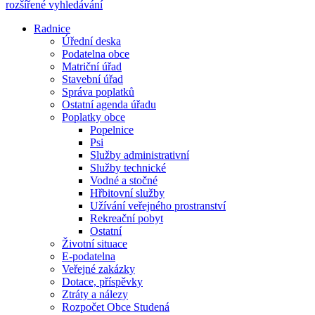
rozšířené vyhledávání
Radnice
Úřední deska
Podatelna obce
Matriční úřad
Stavební úřad
Správa poplatků
Ostatní agenda úřadu
Poplatky obce
Popelnice
Psi
Služby administrativní
Služby technické
Vodné a stočné
Hřbitovní služby
Užívání veřejného prostranství
Rekreační pobyt
Ostatní
Životní situace
E-podatelna
Veřejné zakázky
Dotace, příspěvky
Ztráty a nálezy
Rozpočet Obce Studená