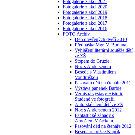
Fotogalerie z akcí 2021
Fotogalerie z akcí 2020
Fotogalerie z akcí 2019
Fotogalerie z akcí 2018
Fotogalerie z akcí 2017
Fotogalerie z akcí 2016
FOTO Archiv
Den otevřených dveří 2010
Přednáška Mgr. V. Buriana
Vyhlášení literární soutěže dětí
ze ZŠ
Stopem do Gruzie
Noc s Andersenem
Beseda s Vlastimilem
Vondruškou
Pasování dětí na čtenáře 2011
Výstava panenek Barbie
Vernisáž výstavy Historie
Studené ve fotografii
Autorské čtení dětí ze ZŠ
Noc s Andersenem 2012
Fantastické záhady s
Arnoštem Vašíčkem
Pasování dětí na čtenáře 2012
Beseda o knížce Kapřík