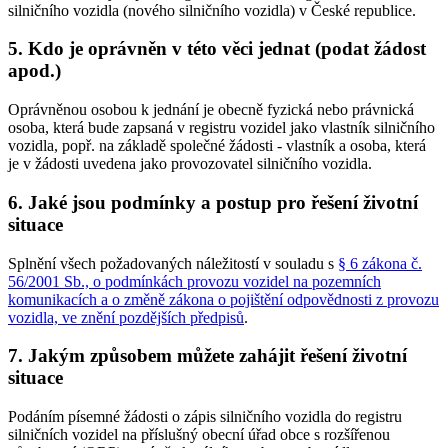
silničního vozidla (nového silničního vozidla) v České republice.
5. Kdo je oprávněn v této věci jednat (podat žádost
apod.)
Oprávněnou osobou k jednání je obecně fyzická nebo právnická
osoba, která bude zapsaná v registru vozidel jako vlastník silničního
vozidla, popř. na základě společné žádosti - vlastník a osoba, která
je v žádosti uvedena jako provozovatel silničního vozidla.
6. Jaké jsou podmínky a postup pro řešení životní
situace
Splnění všech požadovaných náležitostí v souladu s
§ 6 zákona č.
56/2001 Sb., o podmínkách provozu vozidel na pozemních
komunikacích a o změně zákona o pojištění odpovědnosti z provozu
vozidla, ve znění pozdějších předpisů
.
7. Jakým způsobem můžete zahájit řešení životní
situace
Podáním písemné žádosti o zápis silničního vozidla do registru
silničních vozidel na příslušný obecní úřad obce s rozšířenou