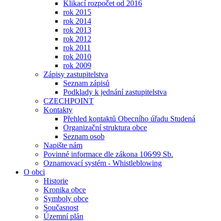
Klikací rozpočet od 2016
rok 2015
rok 2014
rok 2013
rok 2012
rok 2011
rok 2010
rok 2009
Zápisy zastupitelstva
Seznam zápisů
Podklady k jednání zastupitelstva
CZECHPOINT
Kontakty
Přehled kontaktů Obecního úřadu Studená
Organizační struktura obce
Seznam osob
Napište nám
Povinné informace dle zákona 106⁄99 Sb.
Oznamovací systém - Whistleblowing
O obci
Historie
Kronika obce
Symboly obce
Současnost
Územní plán