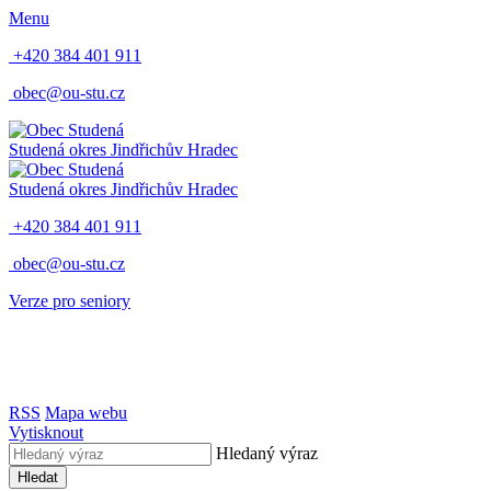
Menu
+420 384 401 911
obec@ou-stu.cz
Studená
okres Jindřichův Hradec
Studená
okres Jindřichův Hradec
+420 384 401 911
obec@ou-stu.cz
Verze pro seniory
RSS
Mapa webu
Vytisknout
Hledaný výraz
Hledat