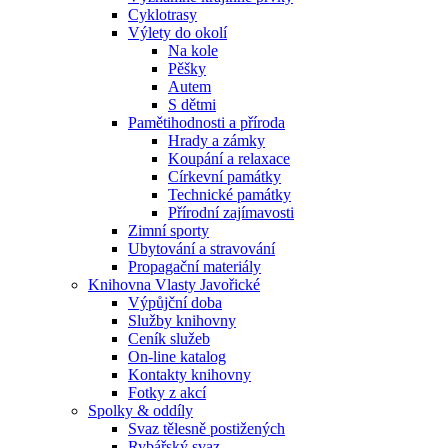
Cyklotrasy
Výlety do okolí
Na kole
Pěšky
Autem
S dětmi
Pamětihodnosti a příroda
Hrady a zámky
Koupání a relaxace
Církevní památky
Technické památky
Přírodní zajímavosti
Zimní sporty
Ubytování a stravování
Propagační materiály
Knihovna Vlasty Javořické
Výpůjční doba
Služby knihovny
Ceník služeb
On-line katalog
Kontakty knihovny
Fotky z akcí
Spolky & oddíly
Svaz tělesně postižených
Rybářský svaz