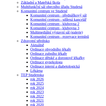
Základní a Mateřská škola
Multifunkční sál obecního úřadu Studená
Komunitní centrum ve Studené
Komunitní centrum - přednáškový sál
Komunitní centrum - sdílená kancelář
Komunitní centrum - klubovna 2
Komunitní centrum - klubovna 3
Multimediální výstavní sál (galerie)
Komunitní centrum - rezervace termínů
Zdravotní středisko
Aktuálně
Ordinace obvodního lékaře
Ordinace zubního lékaře
Ordinace dětské a dorostové lékařky
Ordinace gynekologa
Ordinace interní a diabetologická
Lékárna
TEP Studenska
rok 2026
rok 2025
rok 2024
rok 2023
rok 2022
rok 2021
rok 2020