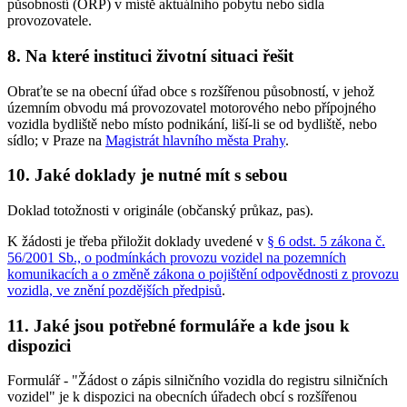
působností (ORP) v místě aktuálního pobytu nebo sídla
provozovatele.
8. Na které instituci životní situaci řešit
Obraťte se na obecní úřad obce s rozšířenou působností, v jehož
územním obvodu má provozovatel motorového nebo přípojného
vozidla bydliště nebo místo podnikání, liší-li se od bydliště, nebo
sídlo; v Praze na
Magistrát hlavního města Prahy
.
10. Jaké doklady je nutné mít s sebou
Doklad totožnosti v originále (občanský průkaz, pas).
K žádosti je třeba přiložit doklady uvedené v
§ 6 odst. 5 zákona č.
56/2001 Sb., o podmínkách provozu vozidel na pozemních
komunikacích a o změně zákona o pojištění odpovědnosti z provozu
vozidla, ve znění pozdějších předpisů
.
11. Jaké jsou potřebné formuláře a kde jsou k
dispozici
Formulář - "Žádost o zápis silničního vozidla do registru silničních
vozidel" je k dispozici na obecních úřadech obcí s rozšířenou