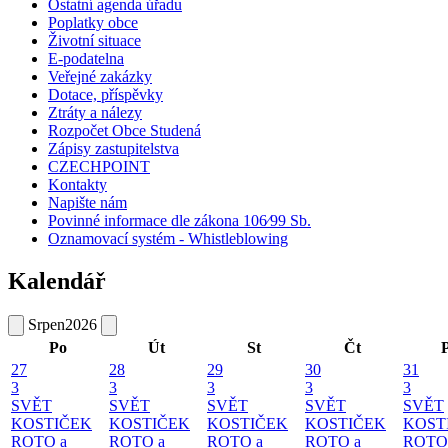
Ostatní agenda úřadu
Poplatky obce
Životní situace
E-podatelna
Veřejné zakázky
Dotace, příspěvky
Ztráty a nálezy
Rozpočet Obce Studená
Zápisy zastupitelstva
CZECHPOINT
Kontakty
Napište nám
Povinné informace dle zákona 106⁄99 Sb.
Oznamovací systém - Whistleblowing
Kalendář
Srpen
2026
Po
Út
St
Čt
27
28
29
30
31
3
3
3
3
3
SVĚT
SVĚT
SVĚT
SVĚT
SVĚT
KOSTIČEK
KOSTIČEK
KOSTIČEK
KOSTIČEK
KOST
ROTO a
ROTO a
ROTO a
ROTO a
ROTO