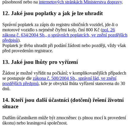
působností nebo na
internetových stránkách Ministerstva dopravy
.
12. Jaké jsou poplatky a jak je lze uhradit
Správní poplatek za zápis do registru silničních vozidel, jde-li o
motorové vozidlo s nejméně čtyřmi koly, činí
800 Kč
(
pol. 26
zákona č. 634/2004 Sb., o správních poplatcích, ve znění pozdějších
předpisů
).
Poplatek je třeba uhradit při podání žádosti nebo později, vždy však
před provedením registrace.
13. Jaké jsou lhůty pro vyřízení
Žádost je možné vyřídit na počkání; v komplikovanějších případech
se postupuje dle
zákona č. 500/2004 Sb., správní řád, ve znění
pozdějších předpisů
, kde je obvyklá lhůta vyřízení stanovena do 30
dnů.
14. Kteří jsou další účastníci (dotčení) řešení životní
situace
Dalším účastníkem může být zmocněnec (s plnou mocí k provedení
úkonu) nebo leasingová společnost.