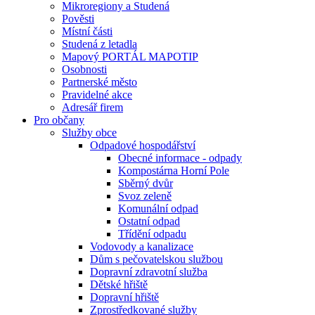
Mikroregiony a Studená
Pověsti
Místní části
Studená z letadla
Mapový PORTÁL MAPOTIP
Osobnosti
Partnerské město
Pravidelné akce
Adresář firem
Pro občany
Služby obce
Odpadové hospodářství
Obecné informace - odpady
Kompostárna Horní Pole
Sběrný dvůr
Svoz zeleně
Komunální odpad
Ostatní odpad
Třídění odpadu
Vodovody a kanalizace
Dům s pečovatelskou službou
Dopravní zdravotní služba
Dětské hřiště
Dopravní hřiště
Zprostředkované služby