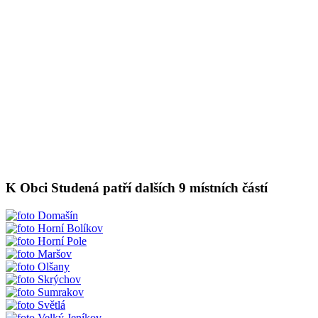
K Obci Studená patří dalších 9 místních částí
Domašín
Horní Bolíkov
Horní Pole
Maršov
Olšany
Skrýchov
Sumrakov
Světlá
Velký Jeníkov