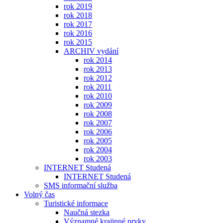
rok 2019
rok 2018
rok 2017
rok 2016
rok 2015
ARCHIV vydání
rok 2014
rok 2013
rok 2012
rok 2011
rok 2010
rok 2009
rok 2008
rok 2007
rok 2006
rok 2005
rok 2004
rok 2003
INTERNET Studená
INTERNET Studená
SMS informační služba
Volný čas
Turistické informace
Naučná stezka
Významné krajinné prvky