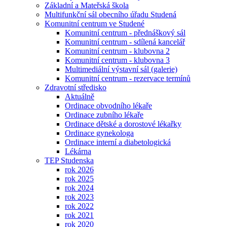
Základní a Mateřská škola
Multifunkční sál obecního úřadu Studená
Komunitní centrum ve Studené
Komunitní centrum - přednáškový sál
Komunitní centrum - sdílená kancelář
Komunitní centrum - klubovna 2
Komunitní centrum - klubovna 3
Multimediální výstavní sál (galerie)
Komunitní centrum - rezervace termínů
Zdravotní středisko
Aktuálně
Ordinace obvodního lékaře
Ordinace zubního lékaře
Ordinace dětské a dorostové lékařky
Ordinace gynekologa
Ordinace interní a diabetologická
Lékárna
TEP Studenska
rok 2026
rok 2025
rok 2024
rok 2023
rok 2022
rok 2021
rok 2020