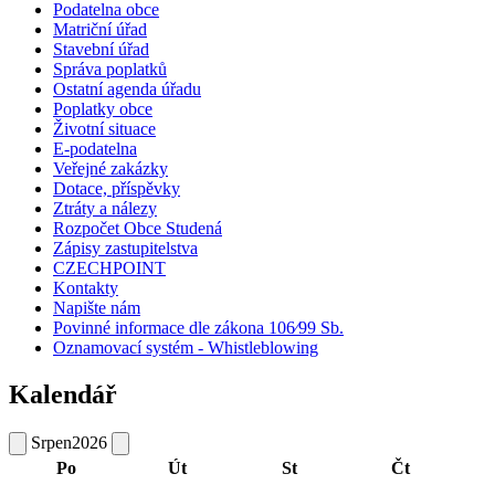
Podatelna obce
Matriční úřad
Stavební úřad
Správa poplatků
Ostatní agenda úřadu
Poplatky obce
Životní situace
E-podatelna
Veřejné zakázky
Dotace, příspěvky
Ztráty a nálezy
Rozpočet Obce Studená
Zápisy zastupitelstva
CZECHPOINT
Kontakty
Napište nám
Povinné informace dle zákona 106⁄99 Sb.
Oznamovací systém - Whistleblowing
Kalendář
Srpen
2026
Po
Út
St
Čt