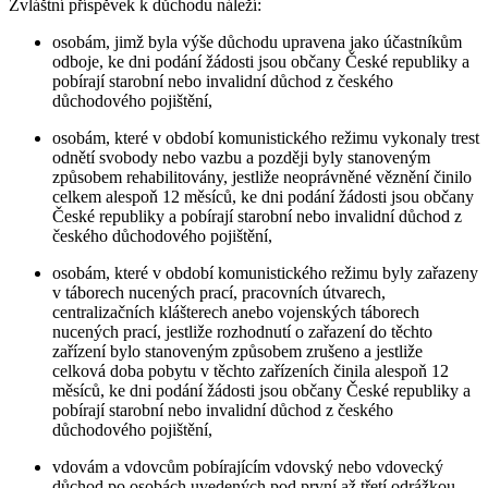
Zvláštní příspěvek k důchodu náleží:
osobám, jimž byla výše důchodu upravena jako účastníkům
odboje, ke dni podání žádosti jsou občany České republiky a
pobírají starobní nebo invalidní důchod z českého
důchodového pojištění,
osobám, které v období komunistického režimu vykonaly trest
odnětí svobody nebo vazbu a později byly stanoveným
způsobem rehabilitovány, jestliže neoprávněné věznění činilo
celkem alespoň 12 měsíců, ke dni podání žádosti jsou občany
České republiky a pobírají starobní nebo invalidní důchod z
českého důchodového pojištění,
osobám, které v období komunistického režimu byly zařazeny
v táborech nucených prací, pracovních útvarech,
centralizačních klášterech anebo vojenských táborech
nucených prací, jestliže rozhodnutí o zařazení do těchto
zařízení bylo stanoveným způsobem zrušeno a jestliže
celková doba pobytu v těchto zařízeních činila alespoň 12
měsíců, ke dni podání žádosti jsou občany České republiky a
pobírají starobní nebo invalidní důchod z českého
důchodového pojištění,
vdovám a vdovcům pobírajícím vdovský nebo vdovecký
důchod po osobách uvedených pod první až třetí odrážkou,