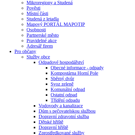
Mikroregiony a Studená
Pověsti
Místní části
Studená z letadla
Mapový PORTÁL MAPOTIP
Osobnosti
Partnerské město
Pravidelné akce
Adresář firem
Pro občany
Služby obce
Odpadové hospodářství
Obecné informace - odpady
Kompostárna Horní Pole
Sběrný dvůr
Svoz zeleně
Komunální odpad
Ostatní odpad
Třídění odpadu
Vodovody a kanalizace
Dům s pečovatelskou službou
Dopravní zdravotní služba
Dětské hřiště
Dopravní hřiště
Zprostředkované služby