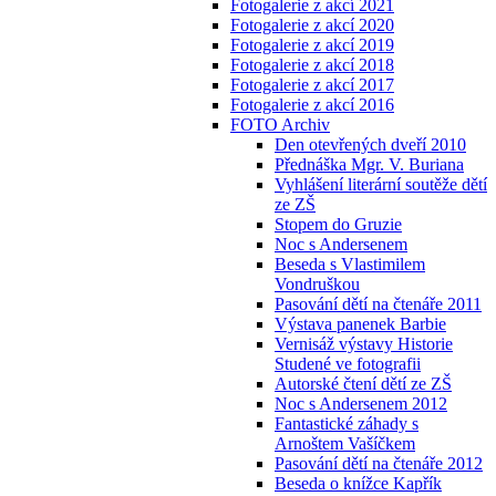
Fotogalerie z akcí 2021
Fotogalerie z akcí 2020
Fotogalerie z akcí 2019
Fotogalerie z akcí 2018
Fotogalerie z akcí 2017
Fotogalerie z akcí 2016
FOTO Archiv
Den otevřených dveří 2010
Přednáška Mgr. V. Buriana
Vyhlášení literární soutěže dětí
ze ZŠ
Stopem do Gruzie
Noc s Andersenem
Beseda s Vlastimilem
Vondruškou
Pasování dětí na čtenáře 2011
Výstava panenek Barbie
Vernisáž výstavy Historie
Studené ve fotografii
Autorské čtení dětí ze ZŠ
Noc s Andersenem 2012
Fantastické záhady s
Arnoštem Vašíčkem
Pasování dětí na čtenáře 2012
Beseda o knížce Kapřík