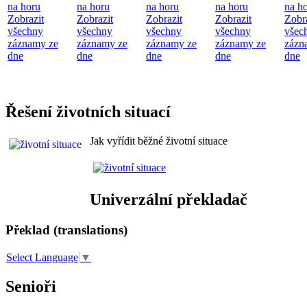
na horu
na horu
na horu
na horu
na h
Zobrazit
Zobrazit
Zobrazit
Zobrazit
Zobr
všechny
všechny
všechny
všechny
všec
záznamy ze
záznamy ze
záznamy ze
záznamy ze
zázn
dne
dne
dne
dne
dne
Řešení životních situací
Jak vyřídit běžné životní situace
Univerzální překladač
Překlad (translations)
Select Language
▼
Senioři