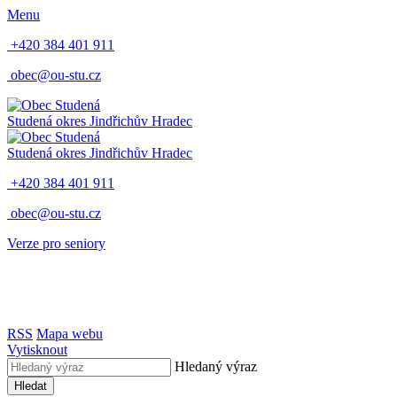
Menu
+420 384 401 911
obec@ou-stu.cz
Studená
okres Jindřichův Hradec
Studená
okres Jindřichův Hradec
+420 384 401 911
obec@ou-stu.cz
Verze pro seniory
RSS
Mapa webu
Vytisknout
Hledaný výraz
Hledat