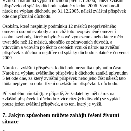
Vznikl-li nárok na výplatu důchodu před 1.1.2006, náleží zvláštní
příspěvek od splátky důchodu splatné v lednu 2006. Vznikne-li
nárok na výplatu důchodu po 31.12.2005, náleží zvláštní příspěvek
ode dne přiznání důchodu.
Osobám, které nesplnily podmínku 12 měsíců neoprávněného
omezení osobní svobody a u nichž toto neoprávněné omezení
osobní svobody, které nebylo časově vymezeno anebo které mělo
trvat déle než 12 měsíců, skončilo ze zdravotních důvodů, a
vdovcům a vdovám po těchto osobách vzniká nárok na zvláštní
příspěvek k důchodu nejdříve od splátky důchodu splatné v červenci
2009.
Nárok na zvláštní příspěvek k důchodu nezaniká uplynutím času.
Nárok na výplatu zvláštního příspěvku k důchodu zaniká uplynutím
5 let ode dne, za který zvláštní příspěvek nebo jeho část náleží; tato
lhůta neplyne po dobu řízení o zvláštním příspěvku k důchodu.
Při souběhu nároků (tj. v případě, že žadatel by měl nárok na
zvláštní příspěvek k důchodu z více různých důvodů) se vyplácí
pouze jeden zvláštní příspěvek, a to ten, který je vyšší.
7. Jakým způsobem můžete zahájit řešení životní
situace