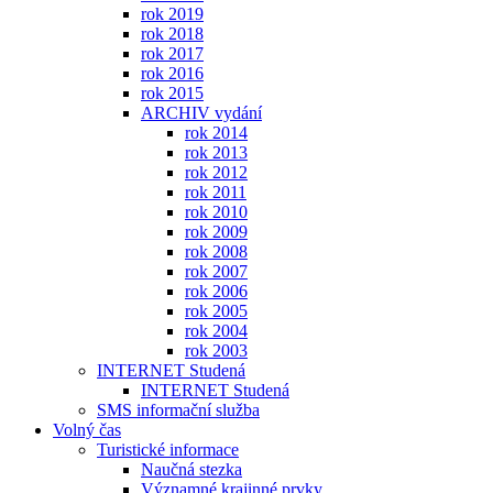
rok 2019
rok 2018
rok 2017
rok 2016
rok 2015
ARCHIV vydání
rok 2014
rok 2013
rok 2012
rok 2011
rok 2010
rok 2009
rok 2008
rok 2007
rok 2006
rok 2005
rok 2004
rok 2003
INTERNET Studená
INTERNET Studená
SMS informační služba
Volný čas
Turistické informace
Naučná stezka
Významné krajinné prvky