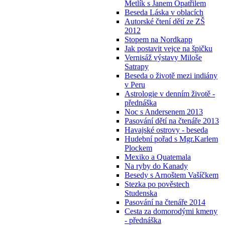
Metlík s Janem Opatřilem
Beseda Láska v oblacích
Autorské čtení dětí ze ZŠ
2012
Stopem na Nordkapp
Jak postavit vejce na špičku
Vernisáž výstavy Miloše
Satrapy
Beseda o životě mezi indiány
v Peru
Astrologie v denním životě -
přednáška
Noc s Andersenem 2013
Pasování dětí na čtenáře 2013
Havajské ostrovy - beseda
Hudební pořad s Mgr.Karlem
Plockem
Mexiko a Quatemala
Na ryby do Kanady
Besedy s Arnoštem Vašíčkem
Stezka po pověstech
Studenska
Pasování na čtenáře 2014
Cesta za domorodými kmeny
- přednáška