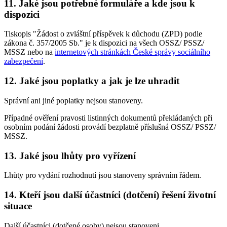
11. Jaké jsou potřebné formuláře a kde jsou k
dispozici
Tiskopis "Žádost o zvláštní příspěvek k důchodu (ZPD) podle
zákona č. 357/2005 Sb." je k dispozici na všech OSSZ/ PSSZ/
MSSZ nebo na
internetových stránkách České správy sociálního
zabezpečení
.
12. Jaké jsou poplatky a jak je lze uhradit
Správní ani jiné poplatky nejsou stanoveny.
Případné ověření pravosti listinných dokumentů překládaných při
osobním podání žádosti provádí bezplatně příslušná OSSZ/ PSSZ/
MSSZ.
13. Jaké jsou lhůty pro vyřízení
Lhůty pro vydání rozhodnutí jsou stanoveny správním řádem.
14. Kteří jsou další účastníci (dotčení) řešení životní
situace
Další účastníci (dotčené osoby) nejsou stanoveni.