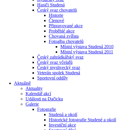
Hasiči Studená
Český svaz chovatelů
Historie
Členové
Připravované akce
Proběhlé akce
Chovaná zvířata
Fotoalba chovatelů
Místní výstava Studená 2010
Místní výstava Studená 2011
Český zahrádkářský svaz
Český svaz včelařů
Český myslivecký svaz
Veterán spolek Studená
Sportovní oddíly
Aktuálně
Aktuality
Kalendář akcí
Události na Dačicku
Galerie
Fotografie
Studená a okolí
Historické fotografie Studené a okolí
Investiční akce