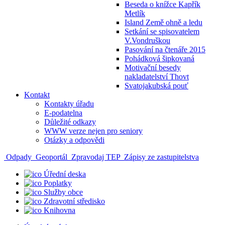
Beseda o knížce Kapřík
Metlík
Island Země ohně a ledu
Setkání se spisovatelem
V.Vondruškou
Pasování na čtenáře 2015
Pohádková šipkovaná
Motivační besedy
nakladatelství Thovt
Svatojakubská pouť
Kontakt
Kontakty úřadu
E-podatelna
Důležité odkazy
WWW verze nejen pro seniory
Otázky a odpovědi
Odpady
Geoportál
Zpravodaj TEP
Zápisy ze zastupitelstva
Úřední deska
Poplatky
Služby obce
Zdravotní středisko
Knihovna