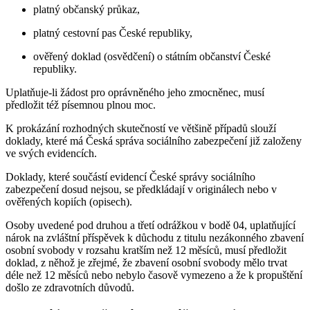
platný občanský průkaz,
platný cestovní pas České republiky,
ověřený doklad (osvědčení) o státním občanství České
republiky.
Uplatňuje-li žádost pro oprávněného jeho zmocněnec, musí
předložit též písemnou plnou moc.
K prokázání rozhodných skutečností ve většině případů slouží
doklady, které má Česká správa sociálního zabezpečení již založeny
ve svých evidencích.
Doklady, které součástí evidencí České správy sociálního
zabezpečení dosud nejsou, se předkládají v originálech nebo v
ověřených kopiích (opisech).
Osoby uvedené pod druhou a třetí odrážkou v bodě 04, uplatňující
nárok na zvláštní příspěvek k důchodu z titulu nezákonného zbavení
osobní svobody v rozsahu kratším než 12 měsíců, musí předložit
doklad, z něhož je zřejmé, že zbavení osobní svobody mělo trvat
déle než 12 měsíců nebo nebylo časově vymezeno a že k propuštění
došlo ze zdravotních důvodů.