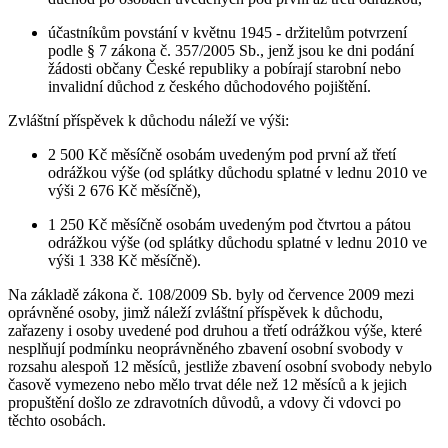
účastníkům povstání v květnu 1945 - držitelům potvrzení
podle § 7 zákona č. 357/2005 Sb., jenž jsou ke dni podání
žádosti občany České republiky a pobírají starobní nebo
invalidní důchod z českého důchodového pojištění.
Zvláštní příspěvek k důchodu náleží ve výši:
2 500 Kč měsíčně osobám uvedeným pod první až třetí
odrážkou výše (od splátky důchodu splatné v lednu 2010 ve
výši 2 676 Kč měsíčně),
1 250 Kč měsíčně osobám uvedeným pod čtvrtou a pátou
odrážkou výše (od splátky důchodu splatné v lednu 2010 ve
výši 1 338 Kč měsíčně).
Na základě zákona č. 108/2009 Sb. byly od července 2009 mezi
oprávněné osoby, jimž náleží zvláštní příspěvek k důchodu,
zařazeny i osoby uvedené pod druhou a třetí odrážkou výše, které
nesplňují podmínku neoprávněného zbavení osobní svobody v
rozsahu alespoň 12 měsíců, jestliže zbavení osobní svobody nebylo
časově vymezeno nebo mělo trvat déle než 12 měsíců a k jejich
propuštění došlo ze zdravotních důvodů, a vdovy či vdovci po
těchto osobách.