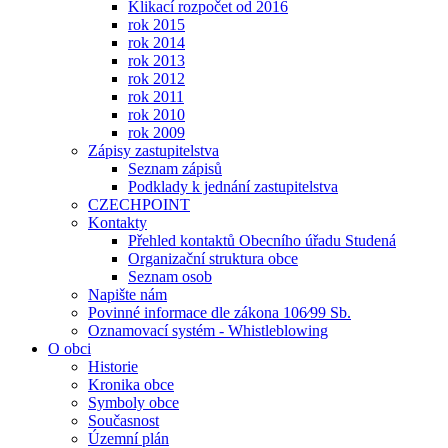
Klikací rozpočet od 2016
rok 2015
rok 2014
rok 2013
rok 2012
rok 2011
rok 2010
rok 2009
Zápisy zastupitelstva
Seznam zápisů
Podklady k jednání zastupitelstva
CZECHPOINT
Kontakty
Přehled kontaktů Obecního úřadu Studená
Organizační struktura obce
Seznam osob
Napište nám
Povinné informace dle zákona 106⁄99 Sb.
Oznamovací systém - Whistleblowing
O obci
Historie
Kronika obce
Symboly obce
Současnost
Územní plán