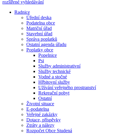
rozšířené vyhledávání
Radnice
Úřední deska
Podatelna obce
Matriční úřad
Stavební úřad
Správa poplatků
Ostatní agenda úřadu
Poplatky obce
Popelnice
Psi
Služby administrativní
Služby technické
Vodné a stočné
Hřbitovní služby
Užívání veřejného prostranství
Rekreační pobyt
Ostatní
Životní situace
E-podatelna
Veřejné zakázky
Dotace, příspěvky
Ztráty a nálezy
Rozpočet Obce Studená