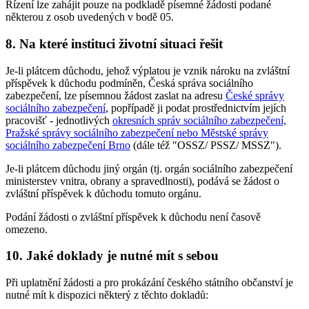
Řízení lze zahájit pouze na podkladě písemné žádosti podané
některou z osob uvedených v bodě 05.
8. Na které instituci životní situaci řešit
Je-li plátcem důchodu, jehož výplatou je vznik nároku na zvláštní
příspěvek k důchodu podmíněn, Česká správa sociálního
zabezpečení, lze písemnou žádost zaslat na adresu
České správy
sociálního zabezpečení
, popřípadě ji podat prostřednictvím jejích
pracovišť - jednotlivých
okresních správ sociálního zabezpečení,
Pražské správy sociálního zabezpečení nebo Městské správy
sociálního zabezpečení Brno
(dále též "OSSZ/ PSSZ/ MSSZ").
Je-li plátcem důchodu jiný orgán (tj. orgán sociálního zabezpečení
ministerstev vnitra, obrany a spravedlnosti), podává se žádost o
zvláštní příspěvek k důchodu tomuto orgánu.
Podání žádosti o zvláštní příspěvek k důchodu není časově
omezeno.
10. Jaké doklady je nutné mít s sebou
Při uplatnění žádosti a pro prokázání českého státního občanství je
nutné mít k dispozici některý z těchto dokladů: