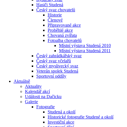
Hasiči Studená
Český svaz chovatelů
Historie
Členové
Připravované akce
Proběhlé akce
Chovaná zvířata
Fotoalba chovatelů
Místní výstava Studená 2010
Místní výstava Studená 2011
Český zahrádkářský svaz
Český svaz včelařů
Český myslivecký svaz
Veterán spolek Studená
Sportovní oddíly
Aktuálně
Aktuality
Kalendář akcí
Události na Dačicku
Galerie
Fotografie
Studená a okolí
Historické fotografie Studené a okolí
Investiční akce