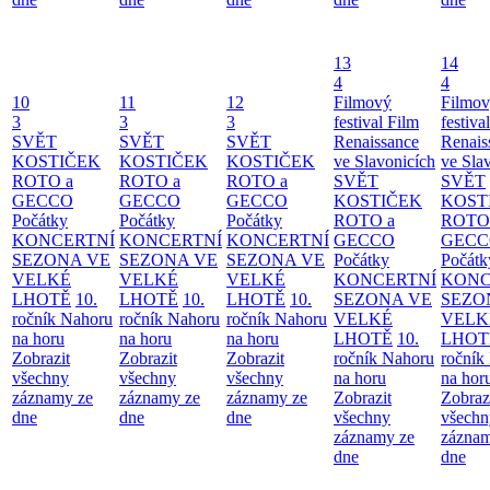
13
14
4
4
10
11
12
Filmový
Filmo
3
3
3
festival Film
festiva
SVĚT
SVĚT
SVĚT
Renaissance
Renais
KOSTIČEK
KOSTIČEK
KOSTIČEK
ve Slavonicích
ve Sla
ROTO a
ROTO a
ROTO a
SVĚT
SVĚT
GECCO
GECCO
GECCO
KOSTIČEK
KOST
Počátky
Počátky
Počátky
ROTO a
ROTO
KONCERTNÍ
KONCERTNÍ
KONCERTNÍ
GECCO
GECC
SEZONA VE
SEZONA VE
SEZONA VE
Počátky
Počátk
VELKÉ
VELKÉ
VELKÉ
KONCERTNÍ
KONC
LHOTĚ
10.
LHOTĚ
10.
LHOTĚ
10.
SEZONA VE
SEZO
ročník Nahoru
ročník Nahoru
ročník Nahoru
VELKÉ
VELK
na horu
na horu
na horu
LHOTĚ
10.
LHOT
Zobrazit
Zobrazit
Zobrazit
ročník Nahoru
ročník
všechny
všechny
všechny
na horu
na hor
záznamy ze
záznamy ze
záznamy ze
Zobrazit
Zobraz
dne
dne
dne
všechny
všechn
záznamy ze
záznam
dne
dne