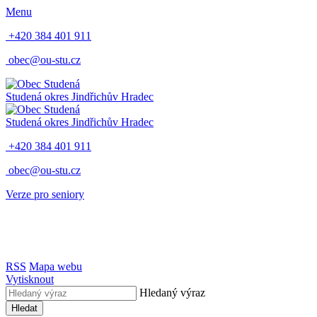
Menu
+420 384 401 911
obec@ou-stu.cz
Studená
okres Jindřichův Hradec
Studená
okres Jindřichův Hradec
+420 384 401 911
obec@ou-stu.cz
Verze pro seniory
RSS
Mapa webu
Vytisknout
Hledaný výraz
Hledat