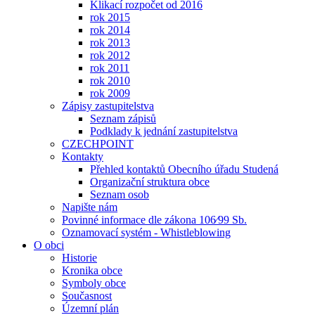
Klikací rozpočet od 2016
rok 2015
rok 2014
rok 2013
rok 2012
rok 2011
rok 2010
rok 2009
Zápisy zastupitelstva
Seznam zápisů
Podklady k jednání zastupitelstva
CZECHPOINT
Kontakty
Přehled kontaktů Obecního úřadu Studená
Organizační struktura obce
Seznam osob
Napište nám
Povinné informace dle zákona 106⁄99 Sb.
Oznamovací systém - Whistleblowing
O obci
Historie
Kronika obce
Symboly obce
Současnost
Územní plán