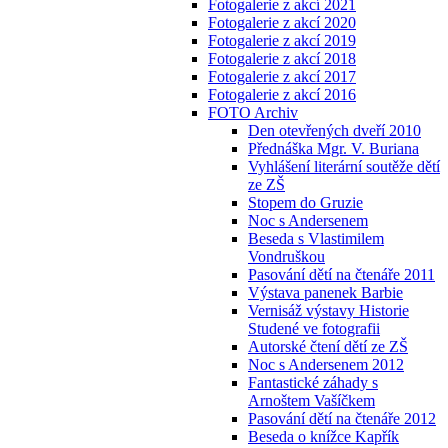
Fotogalerie z akcí 2021
Fotogalerie z akcí 2020
Fotogalerie z akcí 2019
Fotogalerie z akcí 2018
Fotogalerie z akcí 2017
Fotogalerie z akcí 2016
FOTO Archiv
Den otevřených dveří 2010
Přednáška Mgr. V. Buriana
Vyhlášení literární soutěže dětí
ze ZŠ
Stopem do Gruzie
Noc s Andersenem
Beseda s Vlastimilem
Vondruškou
Pasování dětí na čtenáře 2011
Výstava panenek Barbie
Vernisáž výstavy Historie
Studené ve fotografii
Autorské čtení dětí ze ZŠ
Noc s Andersenem 2012
Fantastické záhady s
Arnoštem Vašíčkem
Pasování dětí na čtenáře 2012
Beseda o knížce Kapřík