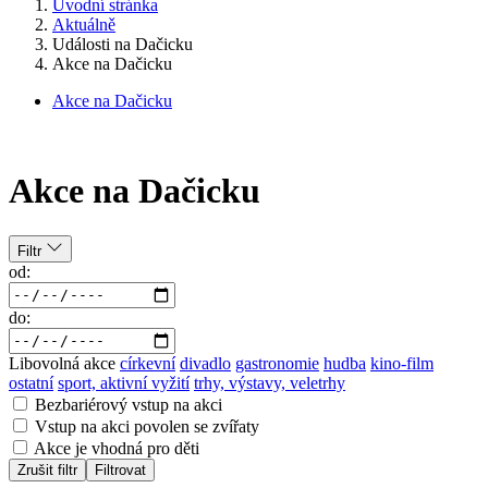
Úvodní stránka
Aktuálně
Události na Dačicku
Akce na Dačicku
Akce na Dačicku
Akce na Dačicku
Filtr
od:
do:
Libovolná akce
církevní
divadlo
gastronomie
hudba
kino-film
ostatní
sport, aktivní vyžití
trhy, výstavy, veletrhy
Bezbariérový vstup na akci
Vstup na akci povolen se zvířaty
Akce je vhodná pro děti
Zrušit filtr
Filtrovat