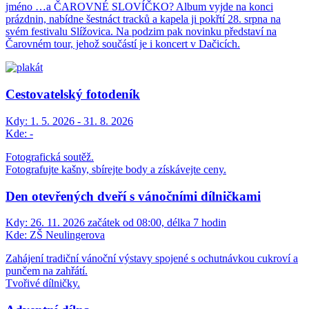
jméno …a ČAROVNÉ SLOVÍČKO? Album vyjde na konci
prázdnin, nabídne šestnáct tracků a kapela ji pokřtí 28. srpna na
svém festivalu Slížovica. Na podzim pak novinku představí na
Čarovném tour, jehož součástí je i koncert v Dačicích.
Cestovatelský fotodeník
Kdy:
1. 5. 2026 - 31. 8. 2026
Kde:
-
Fotografická soutěž.
Fotografujte kašny, sbírejte body a získávejte ceny.
Den otevřených dveří s vánočními dílničkami
Kdy:
26. 11. 2026 začátek od 08:00, délka 7 hodin
Kde:
ZŠ Neulingerova
Zahájení tradiční vánoční výstavy spojené s ochutnávkou cukroví a
punčem na zahřátí.
Tvořivé dílničky.