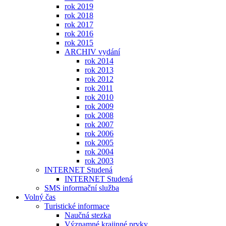
rok 2019
rok 2018
rok 2017
rok 2016
rok 2015
ARCHIV vydání
rok 2014
rok 2013
rok 2012
rok 2011
rok 2010
rok 2009
rok 2008
rok 2007
rok 2006
rok 2005
rok 2004
rok 2003
INTERNET Studená
INTERNET Studená
SMS informační služba
Volný čas
Turistické informace
Naučná stezka
Významné krajinné prvky