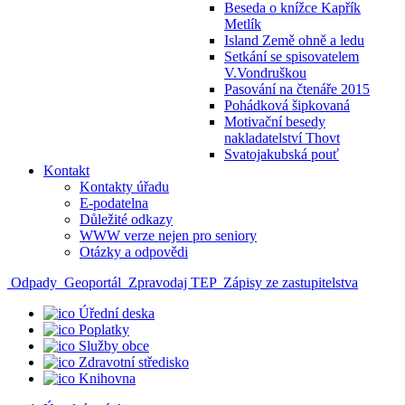
Beseda o knížce Kapřík
Metlík
Island Země ohně a ledu
Setkání se spisovatelem
V.Vondruškou
Pasování na čtenáře 2015
Pohádková šipkovaná
Motivační besedy
nakladatelství Thovt
Svatojakubská pouť
Kontakt
Kontakty úřadu
E-podatelna
Důležité odkazy
WWW verze nejen pro seniory
Otázky a odpovědi
Odpady
Geoportál
Zpravodaj TEP
Zápisy ze zastupitelstva
Úřední deska
Poplatky
Služby obce
Zdravotní středisko
Knihovna