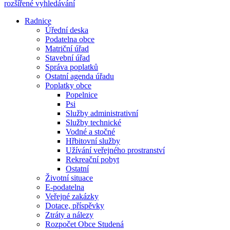
rozšířené vyhledávání
Radnice
Úřední deska
Podatelna obce
Matriční úřad
Stavební úřad
Správa poplatků
Ostatní agenda úřadu
Poplatky obce
Popelnice
Psi
Služby administrativní
Služby technické
Vodné a stočné
Hřbitovní služby
Užívání veřejného prostranství
Rekreační pobyt
Ostatní
Životní situace
E-podatelna
Veřejné zakázky
Dotace, příspěvky
Ztráty a nálezy
Rozpočet Obce Studená