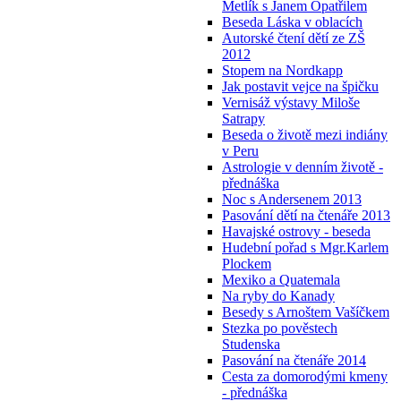
Metlík s Janem Opatřilem
Beseda Láska v oblacích
Autorské čtení dětí ze ZŠ
2012
Stopem na Nordkapp
Jak postavit vejce na špičku
Vernisáž výstavy Miloše
Satrapy
Beseda o životě mezi indiány
v Peru
Astrologie v denním životě -
přednáška
Noc s Andersenem 2013
Pasování dětí na čtenáře 2013
Havajské ostrovy - beseda
Hudební pořad s Mgr.Karlem
Plockem
Mexiko a Quatemala
Na ryby do Kanady
Besedy s Arnoštem Vašíčkem
Stezka po pověstech
Studenska
Pasování na čtenáře 2014
Cesta za domorodými kmeny
- přednáška