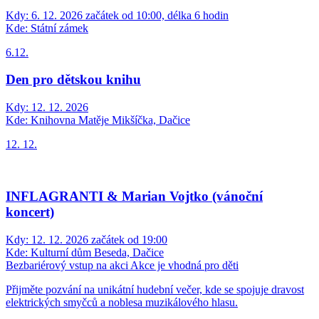
Kdy:
6. 12. 2026 začátek od 10:00, délka 6 hodin
Kde:
Státní zámek
6.12.
Den pro dětskou knihu
Kdy:
12. 12. 2026
Kde:
Knihovna Matěje Mikšíčka, Dačice
12. 12.
INFLAGRANTI & Marian Vojtko (vánoční
koncert)
Kdy:
12. 12. 2026 začátek od 19:00
Kde:
Kulturní dům Beseda, Dačice
Bezbariérový vstup na akci
Akce je vhodná pro děti
Přijměte pozvání na unikátní hudební večer, kde se spojuje dravost
elektrických smyčců a noblesa muzikálového hlasu.