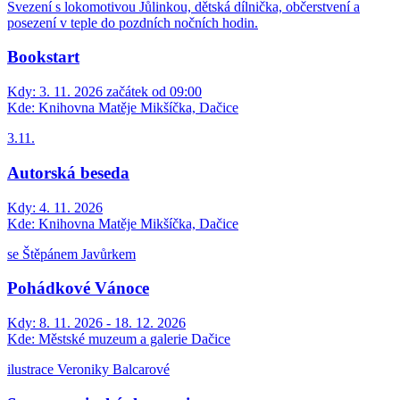
Svezení s lokomotivou Jůlinkou, dětská dílnička, občerstvení a
posezení v teple do pozdních nočních hodin.
Bookstart
Kdy:
3. 11. 2026 začátek od 09:00
Kde:
Knihovna Matěje Mikšíčka, Dačice
3.11.
Autorská beseda
Kdy:
4. 11. 2026
Kde:
Knihovna Matěje Mikšíčka, Dačice
se Štěpánem Javůrkem
Pohádkové Vánoce
Kdy:
8. 11. 2026 - 18. 12. 2026
Kde:
Městské muzeum a galerie Dačice
ilustrace Veroniky Balcarové