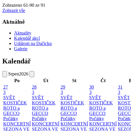
Zobrazeno
61
-
90
ze 91
Zobrazit vše
Aktuálně
Aktuality
Kalendář akcí
Události na Dačicku
Galerie
Kalendář
Srpen
2026
Po
Út
St
Čt
27
28
29
30
31
3
3
3
3
3
SVĚT
SVĚT
SVĚT
SVĚT
SVĚT
KOSTIČEK
KOSTIČEK
KOSTIČEK
KOSTIČEK
KOST
ROTO a
ROTO a
ROTO a
ROTO a
ROTO
GECCO
GECCO
GECCO
GECCO
GECC
Počátky
Počátky
Počátky
Počátky
Počátk
KONCERTNÍ
KONCERTNÍ
KONCERTNÍ
KONCERTNÍ
KONC
SEZONA VE
SEZONA VE
SEZONA VE
SEZONA VE
SEZO