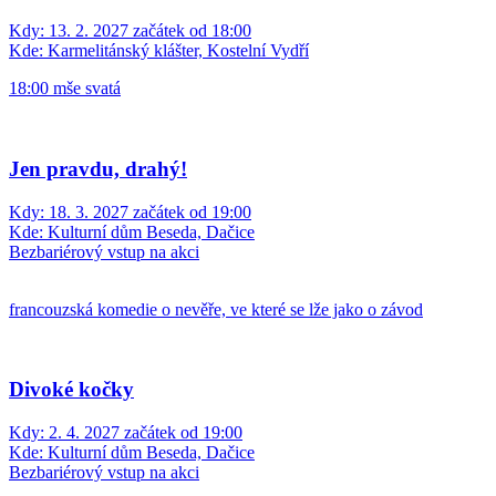
Kdy:
13. 2. 2027 začátek od 18:00
Kde:
Karmelitánský klášter, Kostelní Vydří
18:00 mše svatá
Jen pravdu, drahý!
Kdy:
18. 3. 2027 začátek od 19:00
Kde:
Kulturní dům Beseda, Dačice
Bezbariérový vstup na akci
francouzská komedie o nevěře, ve které se lže jako o závod
Divoké kočky
Kdy:
2. 4. 2027 začátek od 19:00
Kde:
Kulturní dům Beseda, Dačice
Bezbariérový vstup na akci