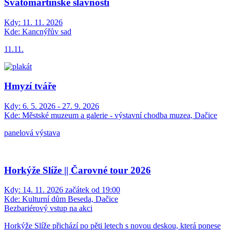
Svatomartinské slavnosti
Kdy:
11. 11. 2026
Kde:
Kancnýřův sad
11.11.
Hmyzí tváře
Kdy:
6. 5. 2026 - 27. 9. 2026
Kde:
Městské muzeum a galerie - výstavní chodba muzea, Dačice
panelová výstava
Horkýže Slíže || Čarovné tour 2026
Kdy:
14. 11. 2026 začátek od 19:00
Kde:
Kulturní dům Beseda, Dačice
Bezbariérový vstup na akci
Horkýže Slíže přichází po pěti letech s novou deskou, která ponese