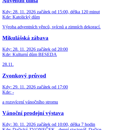
Adventní dílna
Kdy:
28. 11. 2026 začátek od 15:00, délka 120 minut
Kde:
Katolický dům
Výroba adventních věnců, svícnů a zimních dekorací.
Mikulášská zábava
Kdy:
28. 11. 2026 začátek od 20:00
Kde:
Kulturní dům BESEDA
28.11.
Zvonkový průvod
Kdy:
29. 11. 2026 začátek od 17:00
Kde:
-
a rozsvícení vánočního stromu
Vánoční prodejní výstava
Kdy:
30. 11. 2026 začátek od 10:00, délka 7 hodin
Kde:
Dačický ZVONEČEK - denní stacionář, Dačice