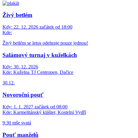
Živý betlém
Kdy:
22. 12. 2026 začátek od 18:00
Kde:
Živý betlém se letos odehraje pouze jednou!
Salámový turnaj v kuželkách
Kdy:
30. 12. 2026
Kde:
Kuželna TJ Centropen, Dačice
30.12.
Novoroční pouť
Kdy:
1. 1. 2027 začátek od 08:00
Kde:
Karmelitánský klášter, Kostelní Vydří
9:30 mše svatá
Pouť manželů