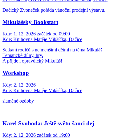
Dačický Zvoneček pořádá vánoční prodejní výstavu.
Mikulášský Bookstart
Kdy:
1. 12. 2026 začátek od 09:00
Kde:
Knihovna Matěje Mikšíčka, Dačice
Setkání rodičů s nejmenšími dětmi na téma Mikuláš
Tematické dílny, hry.
A přijde i opravdický Mikuláš!
Workshop
Kdy:
2. 12. 2026
Kde:
Knihovna Matěje Mikšíčka, Dačice
slaměné ozdoby
Karel Svoboda: Ještě světu šanci dej
Kdy:
2. 12. 2026 začátek od 19:00