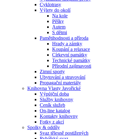
Cyklotrasy
Výlety do okolí
Na kole
Pěšky
Autem
S dětmi
Pamětihodnosti a příroda
Hrady a zámky
Koupání a relaxace
Církevní památky
Technické památky
Přírodní zajímavosti
Zimní sporty
Ubytování a stravování
Propagační materiály
Knihovna Vlasty Javořické
Výpůjční doba
Služby knihovny
Ceník služeb
On-line katalog
Kontakty knihovny
Fotky z akcí
Spolky & oddíly
Svaz tělesně postižených
Rybářský svaz