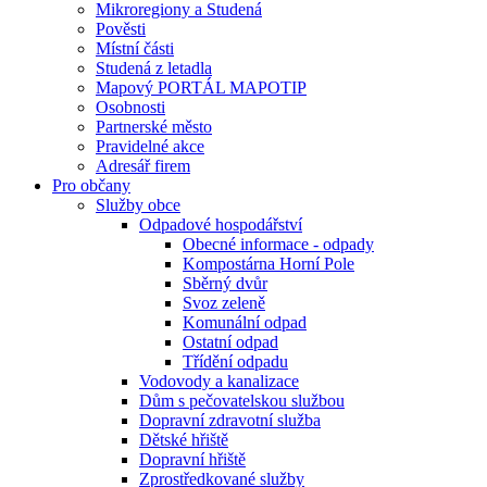
Mikroregiony a Studená
Pověsti
Místní části
Studená z letadla
Mapový PORTÁL MAPOTIP
Osobnosti
Partnerské město
Pravidelné akce
Adresář firem
Pro občany
Služby obce
Odpadové hospodářství
Obecné informace - odpady
Kompostárna Horní Pole
Sběrný dvůr
Svoz zeleně
Komunální odpad
Ostatní odpad
Třídění odpadu
Vodovody a kanalizace
Dům s pečovatelskou službou
Dopravní zdravotní služba
Dětské hřiště
Dopravní hřiště
Zprostředkované služby