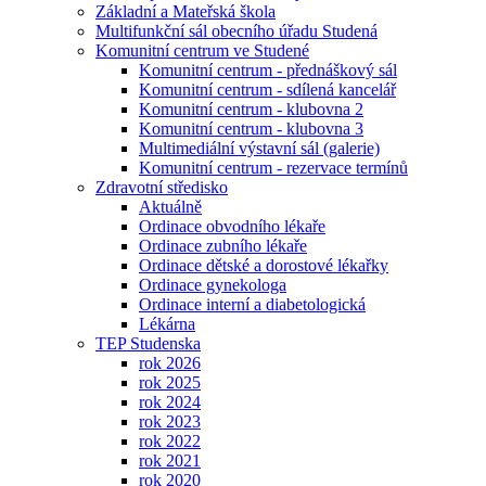
Základní a Mateřská škola
Multifunkční sál obecního úřadu Studená
Komunitní centrum ve Studené
Komunitní centrum - přednáškový sál
Komunitní centrum - sdílená kancelář
Komunitní centrum - klubovna 2
Komunitní centrum - klubovna 3
Multimediální výstavní sál (galerie)
Komunitní centrum - rezervace termínů
Zdravotní středisko
Aktuálně
Ordinace obvodního lékaře
Ordinace zubního lékaře
Ordinace dětské a dorostové lékařky
Ordinace gynekologa
Ordinace interní a diabetologická
Lékárna
TEP Studenska
rok 2026
rok 2025
rok 2024
rok 2023
rok 2022
rok 2021
rok 2020