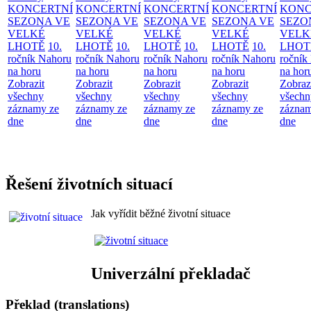
KONCERTNÍ
KONCERTNÍ
KONCERTNÍ
KONCERTNÍ
KONC
SEZONA VE
SEZONA VE
SEZONA VE
SEZONA VE
SEZO
VELKÉ
VELKÉ
VELKÉ
VELKÉ
VELK
LHOTĚ
10.
LHOTĚ
10.
LHOTĚ
10.
LHOTĚ
10.
LHOT
ročník Nahoru
ročník Nahoru
ročník Nahoru
ročník Nahoru
ročník
na horu
na horu
na horu
na horu
na hor
Zobrazit
Zobrazit
Zobrazit
Zobrazit
Zobraz
všechny
všechny
všechny
všechny
všechn
záznamy ze
záznamy ze
záznamy ze
záznamy ze
záznam
dne
dne
dne
dne
dne
Řešení životních situací
Jak vyřídit běžné životní situace
Univerzální překladač
Překlad (translations)