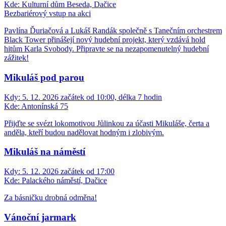
Kde:
Kulturní dům Beseda, Dačice
Bezbariérový vstup na akci
Pavlína Ďuriačová a Lukáš Randák společně s Tanečním orchestrem
Black Tower přinášejí nový hudební projekt, který vzdává hold
hitům Karla Svobody. Připravte se na nezapomenutelný hudební
zážitek!
Mikuláš pod parou
Kdy:
5. 12. 2026 začátek od 10:00, délka 7 hodin
Kde:
Antonínská 75
Přijďte se svézt lokomotivou Jůlinkou za účasti Mikuláše, čerta a
anděla, kteří budou nadělovat hodným i zlobivým.
Mikuláš na náměstí
Kdy:
5. 12. 2026 začátek od 17:00
Kde:
Palackého náměstí, Dačice
Za básničku drobná odměna!
Vánoční jarmark