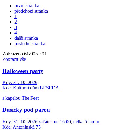
první stránka
předchozí stránka
1
2
3
4
další stránka
poslední stránka
Zobrazeno
61
-
90
ze 91
Zobrazit vše
Halloween party
Kdy:
31. 10. 2026
Kde:
Kulturní dům BESEDA
s kapelou The Feet
Dušičky pod parou
Kdy:
31. 10. 2026 začátek od 16:00, délka 5 hodin
Kde:
Antonínská 75