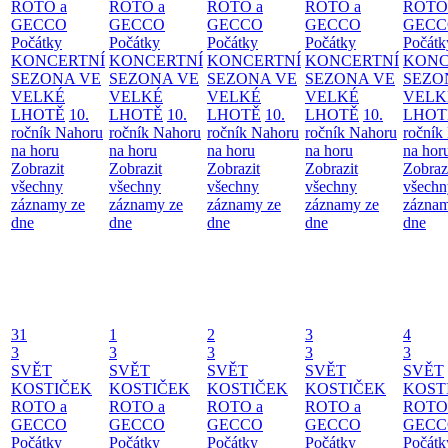
ROTO a
ROTO a
ROTO a
ROTO a
ROTO
GECCO
GECCO
GECCO
GECCO
GECC
Počátky
Počátky
Počátky
Počátky
Počátk
KONCERTNÍ
KONCERTNÍ
KONCERTNÍ
KONCERTNÍ
KONC
SEZONA VE
SEZONA VE
SEZONA VE
SEZONA VE
SEZO
VELKÉ
VELKÉ
VELKÉ
VELKÉ
VELK
LHOTĚ
10.
LHOTĚ
10.
LHOTĚ
10.
LHOTĚ
10.
LHOT
ročník Nahoru
ročník Nahoru
ročník Nahoru
ročník Nahoru
ročník
na horu
na horu
na horu
na horu
na hor
Zobrazit
Zobrazit
Zobrazit
Zobrazit
Zobraz
všechny
všechny
všechny
všechny
všechn
záznamy ze
záznamy ze
záznamy ze
záznamy ze
záznam
dne
dne
dne
dne
dne
31
1
2
3
4
3
3
3
3
3
SVĚT
SVĚT
SVĚT
SVĚT
SVĚT
KOSTIČEK
KOSTIČEK
KOSTIČEK
KOSTIČEK
KOST
ROTO a
ROTO a
ROTO a
ROTO a
ROTO
GECCO
GECCO
GECCO
GECCO
GECC
Počátky
Počátky
Počátky
Počátky
Počátk