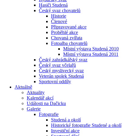
Hasiči Studená
Český svaz chovatelů
Historie
Členové
Připravované akce
Proběhlé akce
Chovaná zvířata
Fotoalba chovatelů
Místní výstava Studená 2010
Místní výstava Studená 2011
Český zahrádkářský svaz
Český svaz včelařů
Český myslivecký svaz
Veterán spolek Studená
Sportovní oddíly
Aktuálně
Aktuality
Kalendář akcí
Události na Dačicku
Galerie
Fotografie
Studená a okolí
Historické fotografie Studené a okolí
Investiční akce