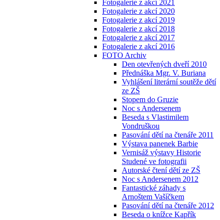
Fotogalerie z akcí 2021
Fotogalerie z akcí 2020
Fotogalerie z akcí 2019
Fotogalerie z akcí 2018
Fotogalerie z akcí 2017
Fotogalerie z akcí 2016
FOTO Archiv
Den otevřených dveří 2010
Přednáška Mgr. V. Buriana
Vyhlášení literární soutěže dětí
ze ZŠ
Stopem do Gruzie
Noc s Andersenem
Beseda s Vlastimilem
Vondruškou
Pasování dětí na čtenáře 2011
Výstava panenek Barbie
Vernisáž výstavy Historie
Studené ve fotografii
Autorské čtení dětí ze ZŠ
Noc s Andersenem 2012
Fantastické záhady s
Arnoštem Vašíčkem
Pasování dětí na čtenáře 2012
Beseda o knížce Kapřík