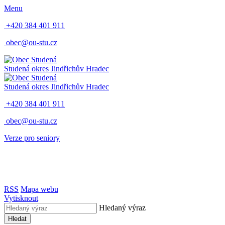
Menu
+420 384 401 911
obec@ou-stu.cz
Studená
okres Jindřichův Hradec
Studená
okres Jindřichův Hradec
+420 384 401 911
obec@ou-stu.cz
Verze pro seniory
RSS
Mapa webu
Vytisknout
Hledaný výraz
Hledat