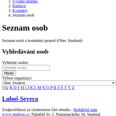
Úvodní stránka
Radnice
Kontakty
Seznam osob
Seznam osob
Seznam osob a kontaktní spojení (Obec Studená)
Vyhledávání osob
Vyhledat osobu:
Hledat
Vybrat organizaci:
Vše
B
D
F
H
I
J
K
L
M
N
O
P
R
S
Š
T
V
Z
Luboš Severa
Zodpovědnost za vymezenou část obsahu -
Redakční rada
www.studena.cz
,
Náměstí Sv. J. Nepomuckého 18, Studená