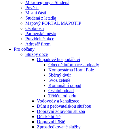
Mikroregiony a Studená
Pověsti
Místní části
Studená z letadla
Mapový PORTÁL MAPOTIP
Osobnosti
Partnerské město
Pravidelné akce
Adresář firem
Pro občany
Služby obce
Odpadové hospodářství
Obecné informace - odpady
Kompostárna Horní Pole
Sběrný dvůr
Svoz zeleně
Komunální odpad
Ostatní odpad
Třídění odpadu
Vodovody a kanalizace
Dům s pečovatelskou službou
Dopravní zdravotní služba
Dětské hřiště
Dopravní hřiště
Zprostředkované služby