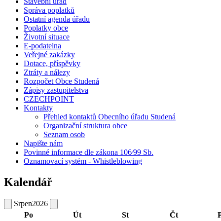
Stavební úřad
Správa poplatků
Ostatní agenda úřadu
Poplatky obce
Životní situace
E-podatelna
Veřejné zakázky
Dotace, příspěvky
Ztráty a nálezy
Rozpočet Obce Studená
Zápisy zastupitelstva
CZECHPOINT
Kontakty
Přehled kontaktů Obecního úřadu Studená
Organizační struktura obce
Seznam osob
Napište nám
Povinné informace dle zákona 106⁄99 Sb.
Oznamovací systém - Whistleblowing
Kalendář
Srpen
2026
Po
Út
St
Čt