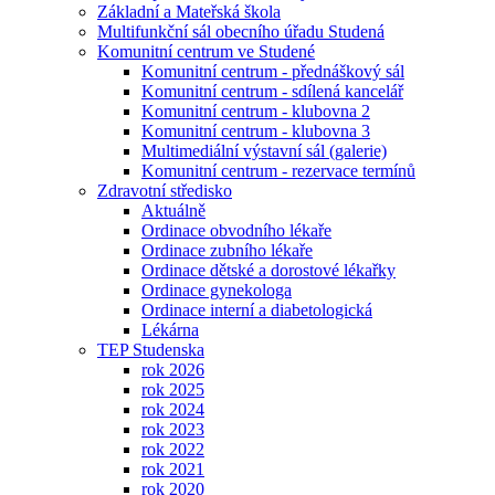
Základní a Mateřská škola
Multifunkční sál obecního úřadu Studená
Komunitní centrum ve Studené
Komunitní centrum - přednáškový sál
Komunitní centrum - sdílená kancelář
Komunitní centrum - klubovna 2
Komunitní centrum - klubovna 3
Multimediální výstavní sál (galerie)
Komunitní centrum - rezervace termínů
Zdravotní středisko
Aktuálně
Ordinace obvodního lékaře
Ordinace zubního lékaře
Ordinace dětské a dorostové lékařky
Ordinace gynekologa
Ordinace interní a diabetologická
Lékárna
TEP Studenska
rok 2026
rok 2025
rok 2024
rok 2023
rok 2022
rok 2021
rok 2020