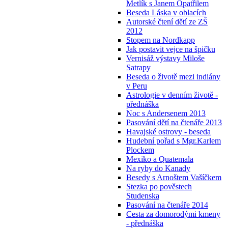
Metlík s Janem Opatřilem
Beseda Láska v oblacích
Autorské čtení dětí ze ZŠ
2012
Stopem na Nordkapp
Jak postavit vejce na špičku
Vernisáž výstavy Miloše
Satrapy
Beseda o životě mezi indiány
v Peru
Astrologie v denním životě -
přednáška
Noc s Andersenem 2013
Pasování dětí na čtenáře 2013
Havajské ostrovy - beseda
Hudební pořad s Mgr.Karlem
Plockem
Mexiko a Quatemala
Na ryby do Kanady
Besedy s Arnoštem Vašíčkem
Stezka po pověstech
Studenska
Pasování na čtenáře 2014
Cesta za domorodými kmeny
- přednáška