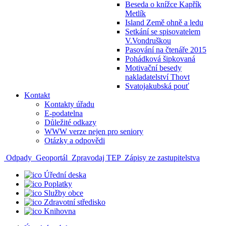
Beseda o knížce Kapřík
Metlík
Island Země ohně a ledu
Setkání se spisovatelem
V.Vondruškou
Pasování na čtenáře 2015
Pohádková šipkovaná
Motivační besedy
nakladatelství Thovt
Svatojakubská pouť
Kontakt
Kontakty úřadu
E-podatelna
Důležité odkazy
WWW verze nejen pro seniory
Otázky a odpovědi
Odpady
Geoportál
Zpravodaj TEP
Zápisy ze zastupitelstva
Úřední deska
Poplatky
Služby obce
Zdravotní středisko
Knihovna