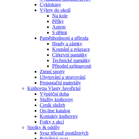
Cyklotrasy
Výlety do okolí
Na kole
Pěšky
Autem
S dětmi
Pamětihodnosti a příroda
Hrady a zámky
Koupání a relaxace
Církevní památky
Technické památky
Přírodní zajímavosti
Zimní sporty
Ubytování a stravování
Propagační materiály
Knihovna Vlasty Javořické
Výpůjční doba
Služby knihovny
Ceník služeb
On-line katalog
Kontakty knihovny
Fotky z akcí
Spolky & oddíly
Svaz tělesně postižených
Rybářský svaz