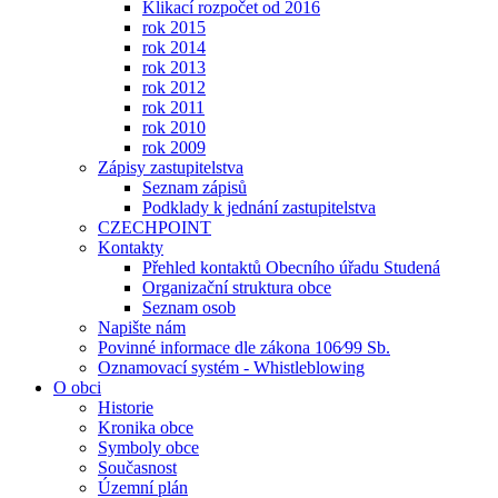
Klikací rozpočet od 2016
rok 2015
rok 2014
rok 2013
rok 2012
rok 2011
rok 2010
rok 2009
Zápisy zastupitelstva
Seznam zápisů
Podklady k jednání zastupitelstva
CZECHPOINT
Kontakty
Přehled kontaktů Obecního úřadu Studená
Organizační struktura obce
Seznam osob
Napište nám
Povinné informace dle zákona 106⁄99 Sb.
Oznamovací systém - Whistleblowing
O obci
Historie
Kronika obce
Symboly obce
Současnost
Územní plán