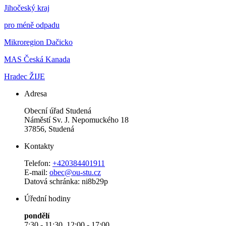
Jihočeský kraj
pro méně odpadu
Mikroregion Dačicko
MAS Česká Kanada
Hradec ŽIJE
Adresa
Obecní úřad Studená
Náměstí Sv. J. Nepomuckého 18
37856, Studená
Kontakty
Telefon:
+420384401911
E-mail:
obec@ou-stu.cz
Datová schránka: ni8b29p
Úřední hodiny
pondělí
7:30 - 11:30, 12:00 - 17:00