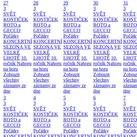
27
28
29
30
31
3
3
3
3
3
SVĚT
SVĚT
SVĚT
SVĚT
SVĚT
KOSTIČEK
KOSTIČEK
KOSTIČEK
KOSTIČEK
KOST
ROTO a
ROTO a
ROTO a
ROTO a
ROTO
GECCO
GECCO
GECCO
GECCO
GECC
Počátky
Počátky
Počátky
Počátky
Počátk
KONCERTNÍ
KONCERTNÍ
KONCERTNÍ
KONCERTNÍ
KONC
SEZONA VE
SEZONA VE
SEZONA VE
SEZONA VE
SEZO
VELKÉ
VELKÉ
VELKÉ
VELKÉ
VELK
LHOTĚ
10.
LHOTĚ
10.
LHOTĚ
10.
LHOTĚ
10.
LHOT
ročník Nahoru
ročník Nahoru
ročník Nahoru
ročník Nahoru
ročník
na horu
na horu
na horu
na horu
na hor
Zobrazit
Zobrazit
Zobrazit
Zobrazit
Zobraz
všechny
všechny
všechny
všechny
všechn
záznamy ze
záznamy ze
záznamy ze
záznamy ze
záznam
dne
dne
dne
dne
dne
3
4
5
6
7
3
3
3
3
3
SVĚT
SVĚT
SVĚT
SVĚT
SVĚT
KOSTIČEK
KOSTIČEK
KOSTIČEK
KOSTIČEK
KOST
ROTO a
ROTO a
ROTO a
ROTO a
ROTO
GECCO
GECCO
GECCO
GECCO
GECC
Počátky
Počátky
Počátky
Počátky
Počátk
KONCERTNÍ
KONCERTNÍ
KONCERTNÍ
KONCERTNÍ
KONC