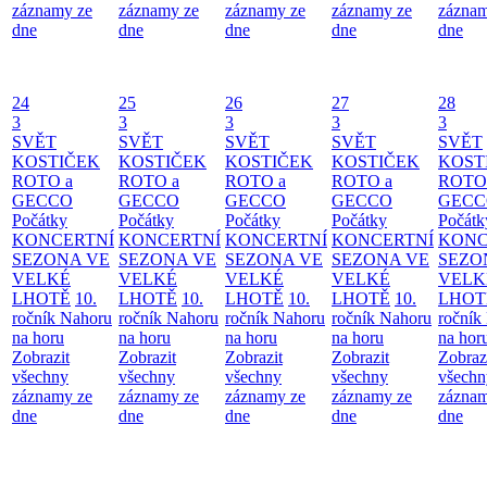
záznamy ze
záznamy ze
záznamy ze
záznamy ze
záznam
dne
dne
dne
dne
dne
24
25
26
27
28
3
3
3
3
3
SVĚT
SVĚT
SVĚT
SVĚT
SVĚT
KOSTIČEK
KOSTIČEK
KOSTIČEK
KOSTIČEK
KOST
ROTO a
ROTO a
ROTO a
ROTO a
ROTO
GECCO
GECCO
GECCO
GECCO
GECC
Počátky
Počátky
Počátky
Počátky
Počátk
KONCERTNÍ
KONCERTNÍ
KONCERTNÍ
KONCERTNÍ
KONC
SEZONA VE
SEZONA VE
SEZONA VE
SEZONA VE
SEZO
VELKÉ
VELKÉ
VELKÉ
VELKÉ
VELK
LHOTĚ
10.
LHOTĚ
10.
LHOTĚ
10.
LHOTĚ
10.
LHOT
ročník Nahoru
ročník Nahoru
ročník Nahoru
ročník Nahoru
ročník
na horu
na horu
na horu
na horu
na hor
Zobrazit
Zobrazit
Zobrazit
Zobrazit
Zobraz
všechny
všechny
všechny
všechny
všechn
záznamy ze
záznamy ze
záznamy ze
záznamy ze
záznam
dne
dne
dne
dne
dne