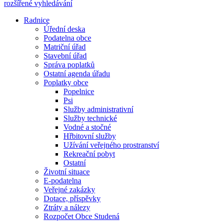
rozšířené vyhledávání
Radnice
Úřední deska
Podatelna obce
Matriční úřad
Stavební úřad
Správa poplatků
Ostatní agenda úřadu
Poplatky obce
Popelnice
Psi
Služby administrativní
Služby technické
Vodné a stočné
Hřbitovní služby
Užívání veřejného prostranství
Rekreační pobyt
Ostatní
Životní situace
E-podatelna
Veřejné zakázky
Dotace, příspěvky
Ztráty a nálezy
Rozpočet Obce Studená