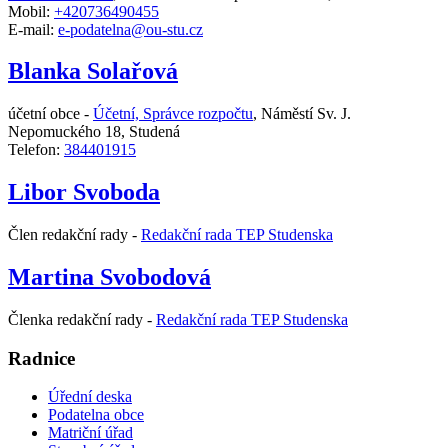
Mobil:
+420736490455
E-mail:
e-podatelna@ou-stu.cz
Blanka Solařová
účetní obce -
Účetní, Správce rozpočtu
,
Náměstí Sv. J.
Nepomuckého 18, Studená
Telefon:
384401915
Libor Svoboda
Člen redakční rady -
Redakční rada TEP Studenska
Martina Svobodová
Členka redakční rady -
Redakční rada TEP Studenska
Radnice
Úřední deska
Podatelna obce
Matriční úřad