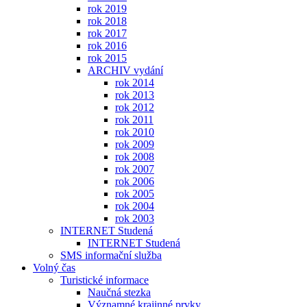
rok 2019
rok 2018
rok 2017
rok 2016
rok 2015
ARCHIV vydání
rok 2014
rok 2013
rok 2012
rok 2011
rok 2010
rok 2009
rok 2008
rok 2007
rok 2006
rok 2005
rok 2004
rok 2003
INTERNET Studená
INTERNET Studená
SMS informační služba
Volný čas
Turistické informace
Naučná stezka
Významné krajinné prvky