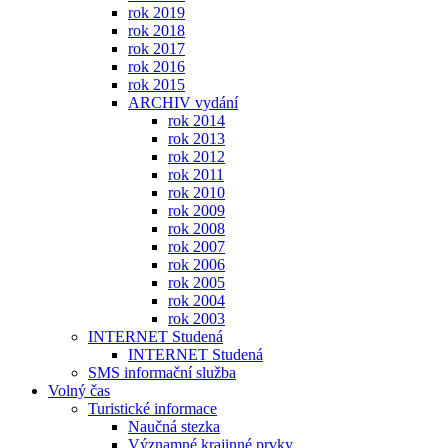
rok 2019
rok 2018
rok 2017
rok 2016
rok 2015
ARCHIV vydání
rok 2014
rok 2013
rok 2012
rok 2011
rok 2010
rok 2009
rok 2008
rok 2007
rok 2006
rok 2005
rok 2004
rok 2003
INTERNET Studená
INTERNET Studená
SMS informační služba
Volný čas
Turistické informace
Naučná stezka
Významné krajinné prvky