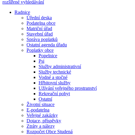
rozšířené vyhledávání
Radnice
Úřední deska
Podatelna obce
Matriční úřad
Stavební úřad
Správa poplatků
Ostatní agenda úřadu
Poplatky obce
Popelnice
Psi
Služby administrativní
Služby technické
Vodné a stočné
Hřbitovní služby
Užívání veřejného prostranství
Rekreační pobyt
Ostatní
Životní situace
E-podatelna
Veřejné zakázky
Dotace, příspěvky
Ztráty a nálezy
Rozpočet Obce Studená