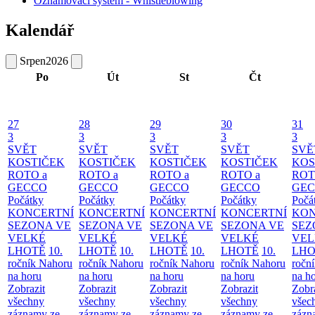
Oznamovací systém - Whistleblowing
Kalendář
Srpen
2026
Po
Út
St
Čt
27
28
29
30
31
3
3
3
3
3
SVĚT
SVĚT
SVĚT
SVĚT
SVĚ
KOSTIČEK
KOSTIČEK
KOSTIČEK
KOSTIČEK
KOS
ROTO a
ROTO a
ROTO a
ROTO a
ROT
GECCO
GECCO
GECCO
GECCO
GE
Počátky
Počátky
Počátky
Počátky
Počá
KONCERTNÍ
KONCERTNÍ
KONCERTNÍ
KONCERTNÍ
KON
SEZONA VE
SEZONA VE
SEZONA VE
SEZONA VE
SEZ
VELKÉ
VELKÉ
VELKÉ
VELKÉ
VEL
LHOTĚ
10.
LHOTĚ
10.
LHOTĚ
10.
LHOTĚ
10.
LHO
ročník Nahoru
ročník Nahoru
ročník Nahoru
ročník Nahoru
ročn
na horu
na horu
na horu
na horu
na h
Zobrazit
Zobrazit
Zobrazit
Zobrazit
Zobr
všechny
všechny
všechny
všechny
všec
záznamy ze
záznamy ze
záznamy ze
záznamy ze
zázn