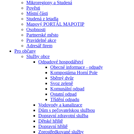
Mikroregiony a Studená
Pověsti
Místní části
Studená z letadla
Mapový PORTÁL MAPOTIP
Osobnosti
Partnerské město
Pravidelné akce
Adresář firem
Pro občany
Služby obce
Odpadové hospodářství
Obecné informace - odpady
Kompostárna Horní Pole
Sběrný dvůr
Svoz zeleně
Komunální odpad
Ostatní odpad
Třídění odpadu
Vodovody a kanalizace
Dům s pečovatelskou službou
Dopravní zdravotní služba
Dětské hřiště
Dopravní hřiště
Zprostředkované služby