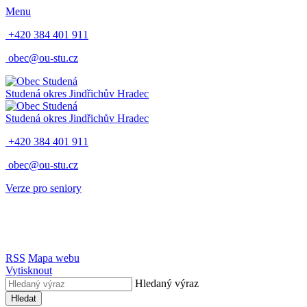
Menu
+420 384 401 911
obec@ou-stu.cz
Studená
okres Jindřichův Hradec
Studená
okres Jindřichův Hradec
+420 384 401 911
obec@ou-stu.cz
Verze pro seniory
RSS
Mapa webu
Vytisknout
Hledaný výraz
Hledat