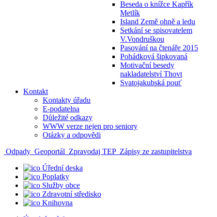
Beseda o knížce Kapřík
Metlík
Island Země ohně a ledu
Setkání se spisovatelem
V.Vondruškou
Pasování na čtenáře 2015
Pohádková šipkovaná
Motivační besedy
nakladatelství Thovt
Svatojakubská pouť
Kontakt
Kontakty úřadu
E-podatelna
Důležité odkazy
WWW verze nejen pro seniory
Otázky a odpovědi
Odpady
Geoportál
Zpravodaj TEP
Zápisy ze zastupitelstva
Úřední deska
Poplatky
Služby obce
Zdravotní středisko
Knihovna