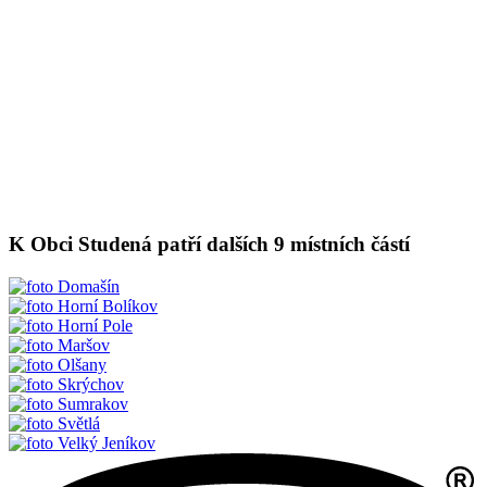
K Obci Studená patří dalších 9 místních částí
Domašín
Horní Bolíkov
Horní Pole
Maršov
Olšany
Skrýchov
Sumrakov
Světlá
Velký Jeníkov