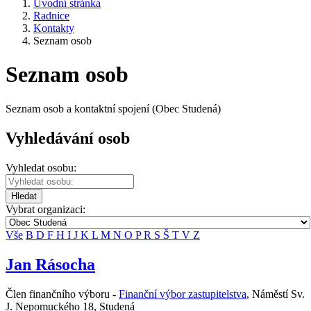
Úvodní stránka
Radnice
Kontakty
Seznam osob
Seznam osob
Seznam osob a kontaktní spojení (Obec Studená)
Vyhledávání osob
Vyhledat osobu:
Hledat
Vybrat organizaci:
Vše
B
D
F
H
I
J
K
L
M
N
O
P
R
S
Š
T
V
Z
Jan Rásocha
Člen finančního výboru -
Finanční výbor zastupitelstva
,
Náměstí Sv.
J. Nepomuckého 18, Studená