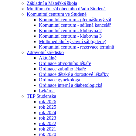
Základní a Mateřská škola
Multifunkční sál obecního úřadu Studená
Komunitní centrum ve Studené
Komunitní centrum - přednáškový sál
Komunitní centrum - sdílená kancelář
Komunitní centrum - klubovna 2
Komunitní centrum - klubovna 3
Multimediální výstavní sál (galerie)
Komunitní centrum - rezervace termínů
Zdravotní středisko
Aktuálně
Ordinace obvodního lékaře
Ordinace zubního lékaře
Ordinace dětské a dorostové lékařky
Ordinace gynekologa
Ordinace interní a diabetologická
Lékárna
TEP Studenska
rok 2026
rok 2025
rok 2024
rok 2023
rok 2022
rok 2021
rok 2020