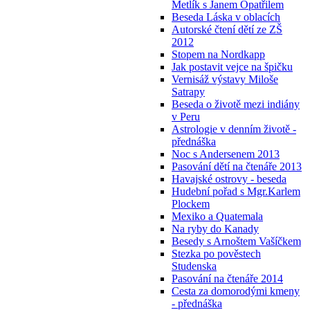
Metlík s Janem Opatřilem
Beseda Láska v oblacích
Autorské čtení dětí ze ZŠ
2012
Stopem na Nordkapp
Jak postavit vejce na špičku
Vernisáž výstavy Miloše
Satrapy
Beseda o životě mezi indiány
v Peru
Astrologie v denním životě -
přednáška
Noc s Andersenem 2013
Pasování dětí na čtenáře 2013
Havajské ostrovy - beseda
Hudební pořad s Mgr.Karlem
Plockem
Mexiko a Quatemala
Na ryby do Kanady
Besedy s Arnoštem Vašíčkem
Stezka po pověstech
Studenska
Pasování na čtenáře 2014
Cesta za domorodými kmeny
- přednáška