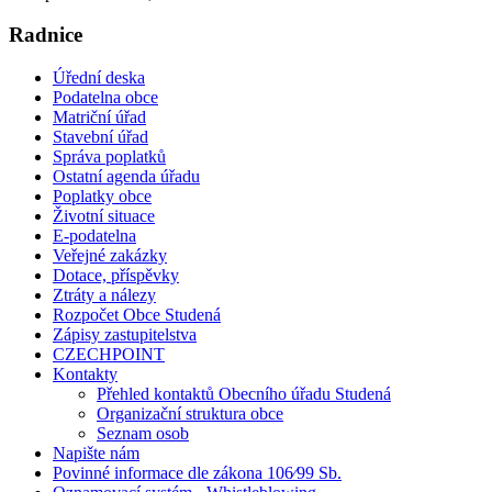
Radnice
Úřední deska
Podatelna obce
Matriční úřad
Stavební úřad
Správa poplatků
Ostatní agenda úřadu
Poplatky obce
Životní situace
E-podatelna
Veřejné zakázky
Dotace, příspěvky
Ztráty a nálezy
Rozpočet Obce Studená
Zápisy zastupitelstva
CZECHPOINT
Kontakty
Přehled kontaktů Obecního úřadu Studená
Organizační struktura obce
Seznam osob
Napište nám
Povinné informace dle zákona 106⁄99 Sb.