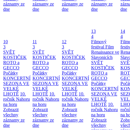
záznamy ze
záznamy ze
záznamy ze
záznamy ze
zázn
dne
dne
dne
dne
dne
13
14
4
4
10
11
12
Filmový
Film
3
3
3
festival Film
festi
SVĚT
SVĚT
SVĚT
Renaissance ve
Rena
KOSTIČEK
KOSTIČEK
KOSTIČEK
Slavonicích
Slav
ROTO a
ROTO a
ROTO a
SVĚT
SVĚ
GECCO
GECCO
GECCO
KOSTIČEK
KOS
Počátky
Počátky
Počátky
ROTO a
ROT
KONCERTNÍ
KONCERTNÍ
KONCERTNÍ
GECCO
GE
SEZONA VE
SEZONA VE
SEZONA VE
Počátky
Počá
VELKÉ
VELKÉ
VELKÉ
KONCERTNÍ
KON
LHOTĚ
10.
LHOTĚ
10.
LHOTĚ
10.
SEZONA VE
SEZ
ročník Nahoru
ročník Nahoru
ročník Nahoru
VELKÉ
VEL
na horu
na horu
na horu
LHOTĚ
10.
LHO
Zobrazit
Zobrazit
Zobrazit
ročník Nahoru
ročn
všechny
všechny
všechny
na horu
na h
záznamy ze
záznamy ze
záznamy ze
Zobrazit
Zobr
dne
dne
dne
všechny
všec