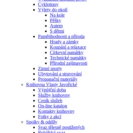
Cyklotrasy
Výlety do okolí
Na kole
Pěšky
Autem
S dětmi
Pamětihodnosti a příroda
Hrady a zámky
Koupání a relaxace
Církevní památky
Technické památky
Přírodní zajímavosti
Zimní sporty
Ubytování a stravování
Propagační materiály
Knihovna Vlasty Javořické
Výpůjční doba
Služby knihovny
Ceník služeb
On-line katalog
Kontakty knihovny
Fotky z akcí
Spolky & oddíly
Svaz tělesně postižených
Rybářský svaz