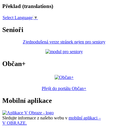
Překlad (translations)
Select Language
▼
Senioři
Zjednodušená verze stránek nejen pro seniory
Občan+
Přejít do portálu Občan+
Mobilní aplikace
Sledujte informace z našeho webu v
mobilní aplikaci –
V OBRAZE.