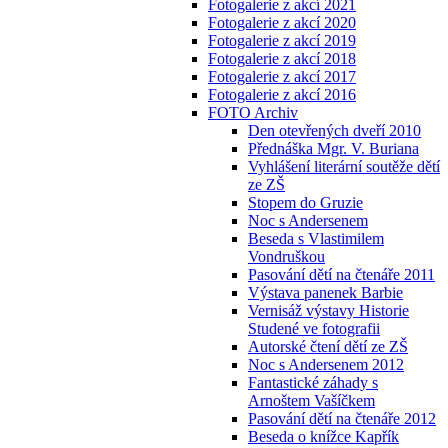
Fotogalerie z akcí 2021
Fotogalerie z akcí 2020
Fotogalerie z akcí 2019
Fotogalerie z akcí 2018
Fotogalerie z akcí 2017
Fotogalerie z akcí 2016
FOTO Archiv
Den otevřených dveří 2010
Přednáška Mgr. V. Buriana
Vyhlášení literární soutěže dětí
ze ZŠ
Stopem do Gruzie
Noc s Andersenem
Beseda s Vlastimilem
Vondruškou
Pasování dětí na čtenáře 2011
Výstava panenek Barbie
Vernisáž výstavy Historie
Studené ve fotografii
Autorské čtení dětí ze ZŠ
Noc s Andersenem 2012
Fantastické záhady s
Arnoštem Vašíčkem
Pasování dětí na čtenáře 2012
Beseda o knížce Kapřík