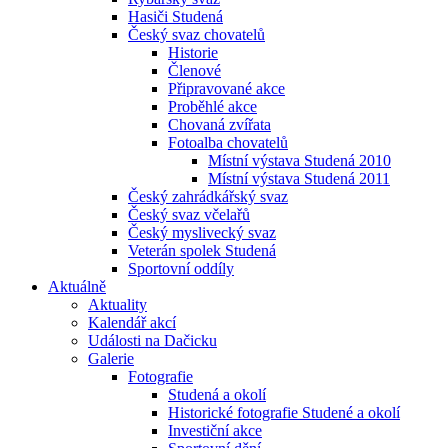
Hasiči Studená
Český svaz chovatelů
Historie
Členové
Připravované akce
Proběhlé akce
Chovaná zvířata
Fotoalba chovatelů
Místní výstava Studená 2010
Místní výstava Studená 2011
Český zahrádkářský svaz
Český svaz včelařů
Český myslivecký svaz
Veterán spolek Studená
Sportovní oddíly
Aktuálně
Aktuality
Kalendář akcí
Události na Dačicku
Galerie
Fotografie
Studená a okolí
Historické fotografie Studené a okolí
Investiční akce