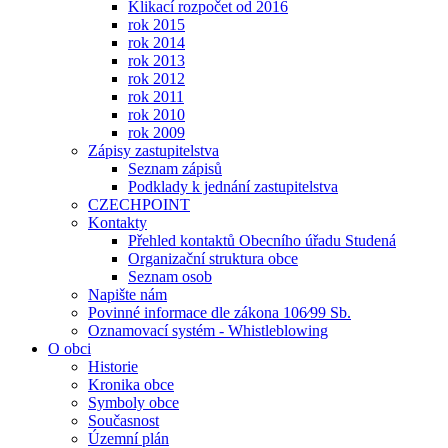
Klikací rozpočet od 2016
rok 2015
rok 2014
rok 2013
rok 2012
rok 2011
rok 2010
rok 2009
Zápisy zastupitelstva
Seznam zápisů
Podklady k jednání zastupitelstva
CZECHPOINT
Kontakty
Přehled kontaktů Obecního úřadu Studená
Organizační struktura obce
Seznam osob
Napište nám
Povinné informace dle zákona 106⁄99 Sb.
Oznamovací systém - Whistleblowing
O obci
Historie
Kronika obce
Symboly obce
Současnost
Územní plán