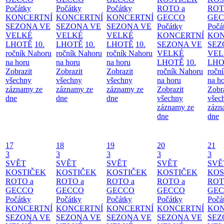
Počátky
Počátky
Počátky
ROTO a
ROT
KONCERTNÍ
KONCERTNÍ
KONCERTNÍ
GECCO
GE
SEZONA VE
SEZONA VE
SEZONA VE
Počátky
Počá
VELKÉ
VELKÉ
VELKÉ
KONCERTNÍ
KON
LHOTĚ
10.
LHOTĚ
10.
LHOTĚ
10.
SEZONA VE
SEZ
ročník Nahoru
ročník Nahoru
ročník Nahoru
VELKÉ
VEL
na horu
na horu
na horu
LHOTĚ
10.
LHO
Zobrazit
Zobrazit
Zobrazit
ročník Nahoru
ročn
všechny
všechny
všechny
na horu
na h
záznamy ze
záznamy ze
záznamy ze
Zobrazit
Zobr
dne
dne
dne
všechny
všec
záznamy ze
zázn
dne
dne
17
18
19
20
21
3
3
3
3
3
SVĚT
SVĚT
SVĚT
SVĚT
SVĚ
KOSTIČEK
KOSTIČEK
KOSTIČEK
KOSTIČEK
KOS
ROTO a
ROTO a
ROTO a
ROTO a
ROT
GECCO
GECCO
GECCO
GECCO
GE
Počátky
Počátky
Počátky
Počátky
Počá
KONCERTNÍ
KONCERTNÍ
KONCERTNÍ
KONCERTNÍ
KON
SEZONA VE
SEZONA VE
SEZONA VE
SEZONA VE
SEZ