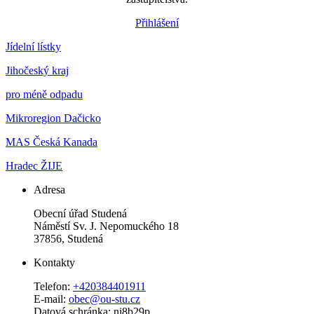
Přihlášení
Jídelní lístky
Jihočeský kraj
pro méně odpadu
Mikroregion Dačicko
MAS Česká Kanada
Hradec ŽIJE
Adresa
Obecní úřad Studená
Náměstí Sv. J. Nepomuckého 18
37856, Studená
Kontakty
Telefon:
+420384401911
E-mail:
obec@ou-stu.cz
Datová schránka: ni8b29p