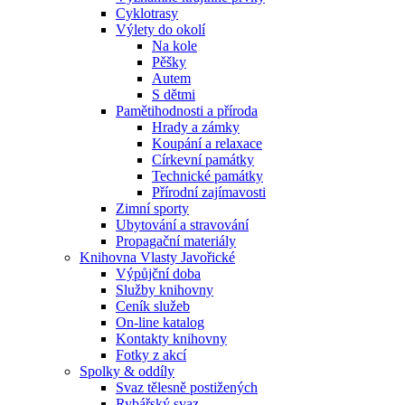
Cyklotrasy
Výlety do okolí
Na kole
Pěšky
Autem
S dětmi
Pamětihodnosti a příroda
Hrady a zámky
Koupání a relaxace
Církevní památky
Technické památky
Přírodní zajímavosti
Zimní sporty
Ubytování a stravování
Propagační materiály
Knihovna Vlasty Javořické
Výpůjční doba
Služby knihovny
Ceník služeb
On-line katalog
Kontakty knihovny
Fotky z akcí
Spolky & oddíly
Svaz tělesně postižených
Rybářský svaz