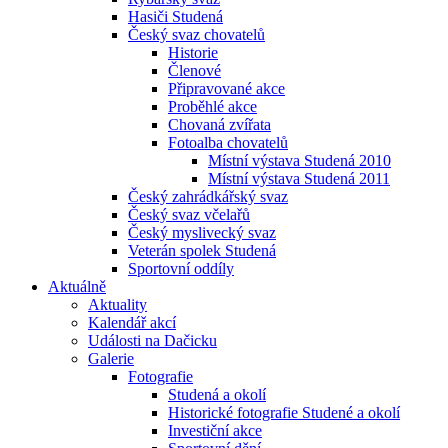
Hasiči Studená
Český svaz chovatelů
Historie
Členové
Připravované akce
Proběhlé akce
Chovaná zvířata
Fotoalba chovatelů
Místní výstava Studená 2010
Místní výstava Studená 2011
Český zahrádkářský svaz
Český svaz včelařů
Český myslivecký svaz
Veterán spolek Studená
Sportovní oddíly
Aktuálně
Aktuality
Kalendář akcí
Události na Dačicku
Galerie
Fotografie
Studená a okolí
Historické fotografie Studené a okolí
Investiční akce