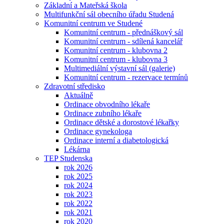
Základní a Mateřská škola
Multifunkční sál obecního úřadu Studená
Komunitní centrum ve Studené
Komunitní centrum - přednáškový sál
Komunitní centrum - sdílená kancelář
Komunitní centrum - klubovna 2
Komunitní centrum - klubovna 3
Multimediální výstavní sál (galerie)
Komunitní centrum - rezervace termínů
Zdravotní středisko
Aktuálně
Ordinace obvodního lékaře
Ordinace zubního lékaře
Ordinace dětské a dorostové lékařky
Ordinace gynekologa
Ordinace interní a diabetologická
Lékárna
TEP Studenska
rok 2026
rok 2025
rok 2024
rok 2023
rok 2022
rok 2021
rok 2020