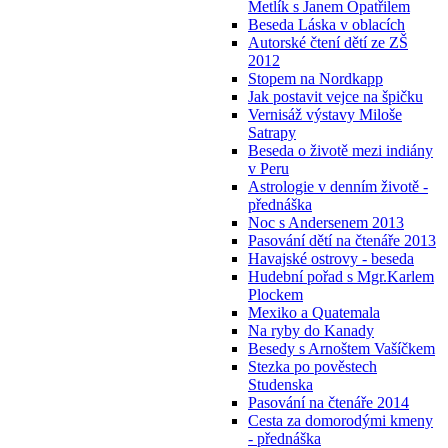
Metlík s Janem Opatřilem
Beseda Láska v oblacích
Autorské čtení dětí ze ZŠ
2012
Stopem na Nordkapp
Jak postavit vejce na špičku
Vernisáž výstavy Miloše
Satrapy
Beseda o životě mezi indiány
v Peru
Astrologie v denním životě -
přednáška
Noc s Andersenem 2013
Pasování dětí na čtenáře 2013
Havajské ostrovy - beseda
Hudební pořad s Mgr.Karlem
Plockem
Mexiko a Quatemala
Na ryby do Kanady
Besedy s Arnoštem Vašíčkem
Stezka po pověstech
Studenska
Pasování na čtenáře 2014
Cesta za domorodými kmeny
- přednáška