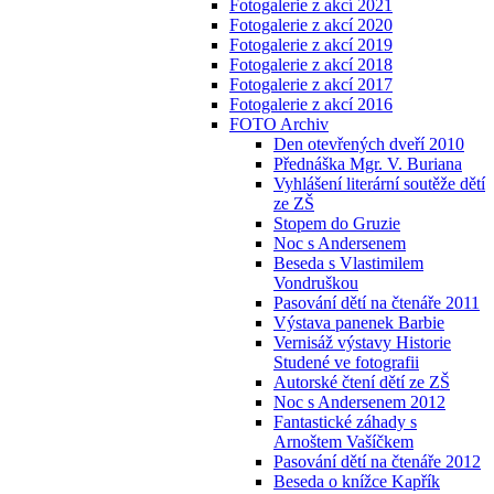
Fotogalerie z akcí 2021
Fotogalerie z akcí 2020
Fotogalerie z akcí 2019
Fotogalerie z akcí 2018
Fotogalerie z akcí 2017
Fotogalerie z akcí 2016
FOTO Archiv
Den otevřených dveří 2010
Přednáška Mgr. V. Buriana
Vyhlášení literární soutěže dětí
ze ZŠ
Stopem do Gruzie
Noc s Andersenem
Beseda s Vlastimilem
Vondruškou
Pasování dětí na čtenáře 2011
Výstava panenek Barbie
Vernisáž výstavy Historie
Studené ve fotografii
Autorské čtení dětí ze ZŠ
Noc s Andersenem 2012
Fantastické záhady s
Arnoštem Vašíčkem
Pasování dětí na čtenáře 2012
Beseda o knížce Kapřík