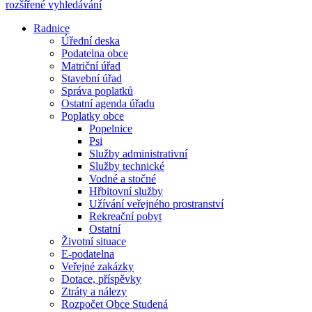
rozšířené vyhledávání
Radnice
Úřední deska
Podatelna obce
Matriční úřad
Stavební úřad
Správa poplatků
Ostatní agenda úřadu
Poplatky obce
Popelnice
Psi
Služby administrativní
Služby technické
Vodné a stočné
Hřbitovní služby
Užívání veřejného prostranství
Rekreační pobyt
Ostatní
Životní situace
E-podatelna
Veřejné zakázky
Dotace, příspěvky
Ztráty a nálezy
Rozpočet Obce Studená