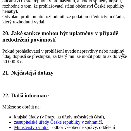
občanství České republiky prohlášením, a pokud splněny nejsou,
rozhodne o tom, že prohlašovatel státní občanství České republiky
nenabyl.
Odvolání proti tomuto rozhodnutí lze podat prostřednictvím úřadu,
který rozhodnutí vydal.
20. Jaké sankce mohou být uplatněny v případě
nedodržení povinností
Pokud prohlašovatel v prohlášení uvede nepravdivý nebo neúplný
údaj, dopustí se přestupku, za který mu lze uložit pokutu až do výše
50 000 Kč.
21. Nejčastější dotazy
22. Další informace
Můžete se obrátit na:
krajské úřady (v Praze na úřady městských částí),
zastupitelské úřady České republiky v zahraničí
,
Ministerstvo vnitra
- odbor všeobecné správy, oddělení