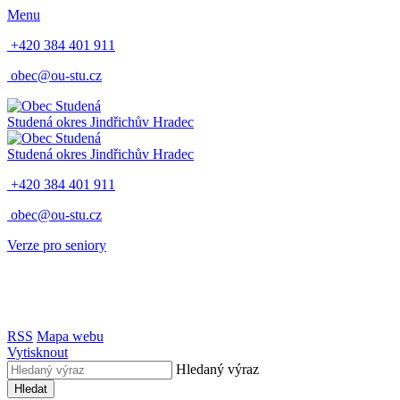
Menu
+420 384 401 911
obec@ou-stu.cz
Studená
okres Jindřichův Hradec
Studená
okres Jindřichův Hradec
+420 384 401 911
obec@ou-stu.cz
Verze pro seniory
RSS
Mapa webu
Vytisknout
Hledaný výraz
Hledat