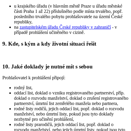
u krajského úřadu (v hlavním městě Praze u úřadu městské
části Praha 1 až 22) příslušného podle místa trvalého, popř.
posledního trvalého pobytu prohlašovatele na území České
republiky,
na
zastupitelském úřadu České republiky v zahraničí
- v
případě prohlášení učiněného v cizině.
9. Kde, s kým a kdy životní situaci řešit
10. Jaké doklady je nutné mít s sebou
Prohlašovatel k prohlášení připojí:
rodný list,
oddací list, doklad o vzniku registrovaného partnerství, příp.
doklad o rozvodu manželství, doklad o zrušení registrovaného
partnerství, úmrtní list zemřelého manžela nebo partnera,
rodné listy rodičů, jejich oddací list, popř. doklad o rozvodu
manželství, nebo úmrtní listy, pokud jsou tyto doklady
nezbytné pro učinění prohlášení,
rodné listy prarodičů, jejich oddací list, popř. doklad o
rozvodu manželství, nebo jejich úmrtní listy, pokud jsou tyto