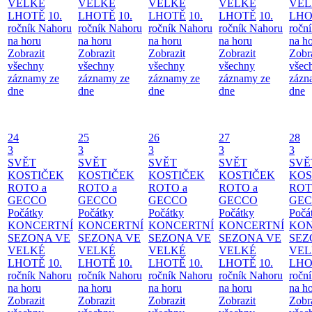
VELKÉ
VELKÉ
VELKÉ
VELKÉ
VEL
LHOTĚ
10.
LHOTĚ
10.
LHOTĚ
10.
LHOTĚ
10.
LHO
ročník Nahoru
ročník Nahoru
ročník Nahoru
ročník Nahoru
ročn
na horu
na horu
na horu
na horu
na h
Zobrazit
Zobrazit
Zobrazit
Zobrazit
Zobr
všechny
všechny
všechny
všechny
všec
záznamy ze
záznamy ze
záznamy ze
záznamy ze
zázn
dne
dne
dne
dne
dne
24
25
26
27
28
3
3
3
3
3
SVĚT
SVĚT
SVĚT
SVĚT
SVĚ
KOSTIČEK
KOSTIČEK
KOSTIČEK
KOSTIČEK
KOS
ROTO a
ROTO a
ROTO a
ROTO a
ROT
GECCO
GECCO
GECCO
GECCO
GE
Počátky
Počátky
Počátky
Počátky
Počá
KONCERTNÍ
KONCERTNÍ
KONCERTNÍ
KONCERTNÍ
KON
SEZONA VE
SEZONA VE
SEZONA VE
SEZONA VE
SEZ
VELKÉ
VELKÉ
VELKÉ
VELKÉ
VEL
LHOTĚ
10.
LHOTĚ
10.
LHOTĚ
10.
LHOTĚ
10.
LHO
ročník Nahoru
ročník Nahoru
ročník Nahoru
ročník Nahoru
ročn
na horu
na horu
na horu
na horu
na h
Zobrazit
Zobrazit
Zobrazit
Zobrazit
Zobr