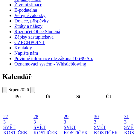
Životní situace
E-podatelna
Veřejné zakázky
Dotace, příspěvky
Ztráty a nálezy
Rozpočet Obce Studená
Zápisy zastupitelstva
CZECHPOINT
Kontakty
Napište nám
Povinné informace dle zákona 106⁄99 Sb.
Oznamovací systém - Whistleblowing
Kalendář
Srpen
2026
Po
Út
St
Čt
27
28
29
30
31
3
3
3
3
3
SVĚT
SVĚT
SVĚT
SVĚT
SVĚ
KOSTIČEK
KOSTIČEK
KOSTIČEK
KOSTIČEK
KOS