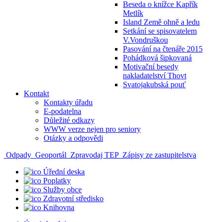
Beseda o knížce Kapřík
Metlík
Island Země ohně a ledu
Setkání se spisovatelem
V.Vondruškou
Pasování na čtenáře 2015
Pohádková šipkovaná
Motivační besedy
nakladatelství Thovt
Svatojakubská pouť
Kontakt
Kontakty úřadu
E-podatelna
Důležité odkazy
WWW verze nejen pro seniory
Otázky a odpovědi
Odpady
Geoportál
Zpravodaj TEP
Zápisy ze zastupitelstva
Úřední deska
Poplatky
Služby obce
Zdravotní středisko
Knihovna