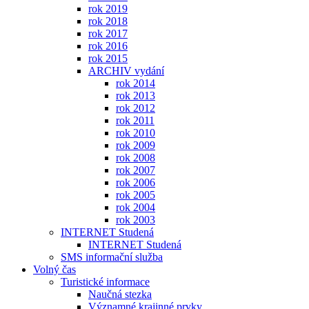
rok 2019
rok 2018
rok 2017
rok 2016
rok 2015
ARCHIV vydání
rok 2014
rok 2013
rok 2012
rok 2011
rok 2010
rok 2009
rok 2008
rok 2007
rok 2006
rok 2005
rok 2004
rok 2003
INTERNET Studená
INTERNET Studená
SMS informační služba
Volný čas
Turistické informace
Naučná stezka
Významné krajinné prvky