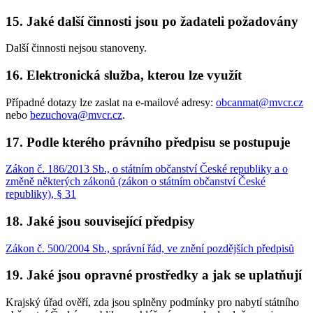
15. Jaké další činnosti jsou po žadateli požadovány
Další činnosti nejsou stanoveny.
16. Elektronická služba, kterou lze využít
Případné dotazy lze zaslat na e-mailové adresy:
obcanmat@mvcr.cz
nebo
bezuchova@mvcr.cz
.
17. Podle kterého právního předpisu se postupuje
Zákon č. 186/2013 Sb., o státním občanství České republiky a o
změně některých zákonů (zákon o státním občanství České
republiky), § 31
18. Jaké jsou související předpisy
Zákon č. 500/2004 Sb., správní řád, ve znění pozdějších předpisů
19. Jaké jsou opravné prostředky a jak se uplatňují
Krajský úřad ověří, zda jsou splněny podmínky pro nabytí státního