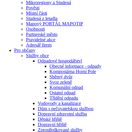
Mikroregiony a Studená
Pověsti
Místní části
Studená z letadla
Mapový PORTÁL MAPOTIP
Osobnosti
Partnerské město
Pravidelné akce
Adresář firem
Pro občany
Služby obce
Odpadové hospodářství
Obecné informace - odpady
Kompostárna Horní Pole
Sběrný dvůr
Svoz zeleně
Komunální odpad
Ostatní odpad
Třídění odpadu
Vodovody a kanalizace
Dům s pečovatelskou službou
Dopravní zdravotní služba
Dětské hřiště
Dopravní hřiště
Zprostředkované služby