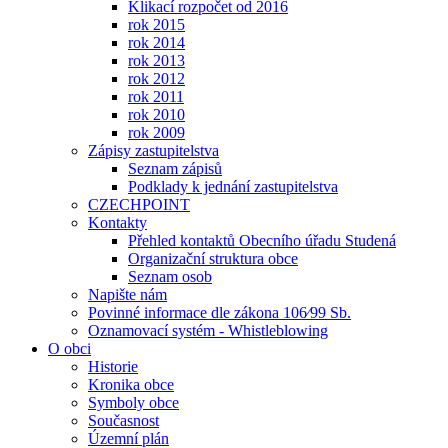
Klikací rozpočet od 2016
rok 2015
rok 2014
rok 2013
rok 2012
rok 2011
rok 2010
rok 2009
Zápisy zastupitelstva
Seznam zápisů
Podklady k jednání zastupitelstva
CZECHPOINT
Kontakty
Přehled kontaktů Obecního úřadu Studená
Organizační struktura obce
Seznam osob
Napište nám
Povinné informace dle zákona 106⁄99 Sb.
Oznamovací systém - Whistleblowing
O obci
Historie
Kronika obce
Symboly obce
Současnost
Územní plán