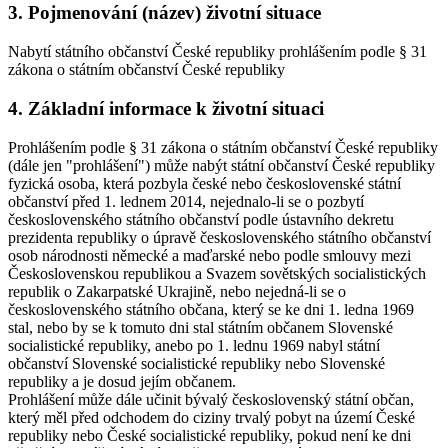
3. Pojmenování (název) životní situace
Nabytí státního občanství České republiky prohlášením podle § 31
zákona o státním občanství České republiky
4. Základní informace k životní situaci
Prohlášením podle § 31 zákona o státním občanství České republiky
(dále jen "prohlášení") může nabýt státní občanství České republiky
fyzická osoba, která pozbyla české nebo československé státní
občanství před 1. lednem 2014, nejednalo-li se o pozbytí
československého státního občanství podle ústavního dekretu
prezidenta republiky o úpravě československého státního občanství
osob národnosti německé a maďarské nebo podle smlouvy mezi
Československou republikou a Svazem sovětských socialistických
republik o Zakarpatské Ukrajině, nebo nejedná-li se o
československého státního občana, který se ke dni 1. ledna 1969
stal, nebo by se k tomuto dni stal státním občanem Slovenské
socialistické republiky, anebo po 1. lednu 1969 nabyl státní
občanství Slovenské socialistické republiky nebo Slovenské
republiky a je dosud jejím občanem.
Prohlášení může dále učinit bývalý československý státní občan,
který měl před odchodem do ciziny trvalý pobyt na území České
republiky nebo České socialistické republiky, pokud není ke dni