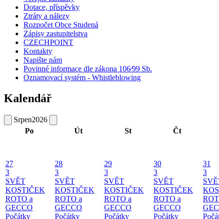
Dotace, příspěvky
Ztráty a nálezy
Rozpočet Obce Studená
Zápisy zastupitelstva
CZECHPOINT
Kontakty
Napište nám
Povinné informace dle zákona 106⁄99 Sb.
Oznamovací systém - Whistleblowing
Kalendář
Srpen
2026
Po
Út
St
Čt
27
28
29
30
31
3
3
3
3
3
SVĚT
SVĚT
SVĚT
SVĚT
SVĚ
KOSTIČEK
KOSTIČEK
KOSTIČEK
KOSTIČEK
KOS
ROTO a
ROTO a
ROTO a
ROTO a
ROT
GECCO
GECCO
GECCO
GECCO
GE
Počátky
Počátky
Počátky
Počátky
Počá