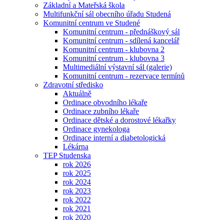
Základní a Mateřská škola
Multifunkční sál obecního úřadu Studená
Komunitní centrum ve Studené
Komunitní centrum - přednáškový sál
Komunitní centrum - sdílená kancelář
Komunitní centrum - klubovna 2
Komunitní centrum - klubovna 3
Multimediální výstavní sál (galerie)
Komunitní centrum - rezervace termínů
Zdravotní středisko
Aktuálně
Ordinace obvodního lékaře
Ordinace zubního lékaře
Ordinace dětské a dorostové lékařky
Ordinace gynekologa
Ordinace interní a diabetologická
Lékárna
TEP Studenska
rok 2026
rok 2025
rok 2024
rok 2023
rok 2022
rok 2021
rok 2020