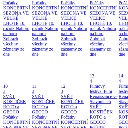
Počátky
Počátky
Počátky
Počátky
Počá
KONCERTNÍ
KONCERTNÍ
KONCERTNÍ
KONCERTNÍ
KON
SEZONA VE
SEZONA VE
SEZONA VE
SEZONA VE
SEZ
VELKÉ
VELKÉ
VELKÉ
VELKÉ
VEL
LHOTĚ
10.
LHOTĚ
10.
LHOTĚ
10.
LHOTĚ
10.
LHO
ročník Nahoru
ročník Nahoru
ročník Nahoru
ročník Nahoru
ročn
na horu
na horu
na horu
na horu
na h
Zobrazit
Zobrazit
Zobrazit
Zobrazit
Zobr
všechny
všechny
všechny
všechny
všec
záznamy ze
záznamy ze
záznamy ze
záznamy ze
zázn
dne
dne
dne
dne
dne
13
14
4
4
10
11
12
Filmový
Film
3
3
3
festival Film
festi
SVĚT
SVĚT
SVĚT
Renaissance ve
Rena
KOSTIČEK
KOSTIČEK
KOSTIČEK
Slavonicích
Slav
ROTO a
ROTO a
ROTO a
SVĚT
SVĚ
GECCO
GECCO
GECCO
KOSTIČEK
KOS
Počátky
Počátky
Počátky
ROTO a
ROT
KONCERTNÍ
KONCERTNÍ
KONCERTNÍ
GECCO
GE
SEZONA VE
SEZONA VE
SEZONA VE
Počátky
Počá