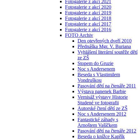
Fotogalerie z akcí 2021
Fotogalerie z akcí 2020
Fotogalerie z akcí 2019
Fotogalerie z akcí 2018
Fotogalerie z akcí 2017
Fotogalerie z akcí 2016
FOTO Archiv
Den otevřených dveří 2010
Přednáška Mgr. V. Buriana
Vyhlášení literární soutěže dětí
ze ZŠ
Stopem do Gruzie
Noc s Andersenem
Beseda s Vlastimilem
Vondruškou
Pasování dětí na čtenáře 2011
Výstava panenek Barbie
Vernisáž výstavy Historie
Studené ve fotografii
Autorské čtení dětí ze ZŠ
Noc s Andersenem 2012
Fantastické záhady s
Arnoštem Vašíčkem
Pasování dětí na čtenáře 2012
Beseda o knížce Kapřík