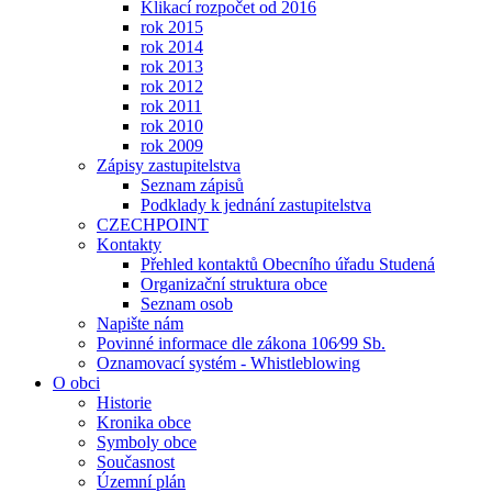
Klikací rozpočet od 2016
rok 2015
rok 2014
rok 2013
rok 2012
rok 2011
rok 2010
rok 2009
Zápisy zastupitelstva
Seznam zápisů
Podklady k jednání zastupitelstva
CZECHPOINT
Kontakty
Přehled kontaktů Obecního úřadu Studená
Organizační struktura obce
Seznam osob
Napište nám
Povinné informace dle zákona 106⁄99 Sb.
Oznamovací systém - Whistleblowing
O obci
Historie
Kronika obce
Symboly obce
Současnost
Územní plán