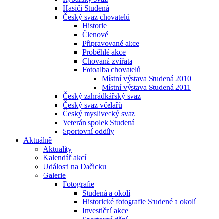
Hasiči Studená
Český svaz chovatelů
Historie
Členové
Připravované akce
Proběhlé akce
Chovaná zvířata
Fotoalba chovatelů
Místní výstava Studená 2010
Místní výstava Studená 2011
Český zahrádkářský svaz
Český svaz včelařů
Český myslivecký svaz
Veterán spolek Studená
Sportovní oddíly
Aktuálně
Aktuality
Kalendář akcí
Události na Dačicku
Galerie
Fotografie
Studená a okolí
Historické fotografie Studené a okolí
Investiční akce