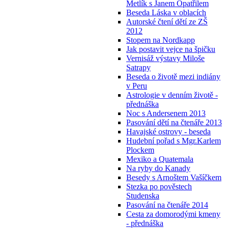
Metlík s Janem Opatřilem
Beseda Láska v oblacích
Autorské čtení dětí ze ZŠ
2012
Stopem na Nordkapp
Jak postavit vejce na špičku
Vernisáž výstavy Miloše
Satrapy
Beseda o životě mezi indiány
v Peru
Astrologie v denním životě -
přednáška
Noc s Andersenem 2013
Pasování dětí na čtenáře 2013
Havajské ostrovy - beseda
Hudební pořad s Mgr.Karlem
Plockem
Mexiko a Quatemala
Na ryby do Kanady
Besedy s Arnoštem Vašíčkem
Stezka po pověstech
Studenska
Pasování na čtenáře 2014
Cesta za domorodými kmeny
- přednáška