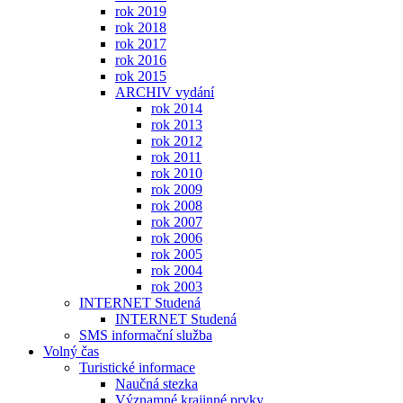
rok 2019
rok 2018
rok 2017
rok 2016
rok 2015
ARCHIV vydání
rok 2014
rok 2013
rok 2012
rok 2011
rok 2010
rok 2009
rok 2008
rok 2007
rok 2006
rok 2005
rok 2004
rok 2003
INTERNET Studená
INTERNET Studená
SMS informační služba
Volný čas
Turistické informace
Naučná stezka
Významné krajinné prvky