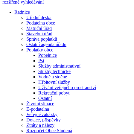
rozšířené vyhledávání
Radnice
Úřední deska
Podatelna obce
Matriční úřad
Stavební úřad
Správa poplatků
Ostatní agenda úřadu
Poplatky obce
Popelnice
Psi
Služby administrativní
Služby technické
Vodné a stočné
Hřbitovní služby
Užívání veřejného prostranství
Rekreační pobyt
Ostatní
Životní situace
E-podatelna
Veřejné zakázky
Dotace, příspěvky
Ztráty a nálezy
Rozpočet Obce Studená