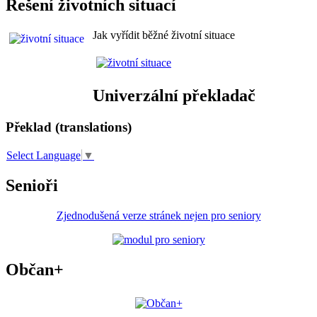
Řešení životních situací
Jak vyřídit běžné životní situace
Univerzální překladač
Překlad (translations)
Select Language
▼
Senioři
Zjednodušená verze stránek nejen pro seniory
Občan+