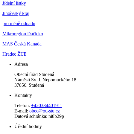
Jídelní lístky
Jihočeský kraj
pro méně odpadu
Mikroregion Dačicko
MAS Česká Kanada
Hradec ŽIJE
Adresa
Obecní úřad Studená
Náměstí Sv. J. Nepomuckého 18
37856, Studená
Kontakty
Telefon:
+420384401911
E-mail:
obec@ou-stu.cz
Datová schránka: ni8b29p
Úřední hodiny