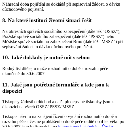
Náhradní doba pojištění se dokládá při sepisování žádosti o dávku
důchodového pojištění.
8. Na které instituci životní situaci řešit
Na okresních správách sociálního zabezpečení (dále též "OSSZ"),
Pražské správě sociálního zabezpečení (dále též "PSSZ") nebo
Městské správě sociálního zabezpečení Brno (dále též "MSSZ") při
sepisování žádosti o dávku důchodového pojištění.
10. Jaké doklady je nutné mít s sebou
Rodný list dítěte, u muže rozhodnutí o době a rozsahu péče
ukončené do 30.6.2007.
11. Jaké jsou potřebné formuláře a kde jsou k
dispozici
Tiskopisy žádostí o důchod a další předepsané tiskopisy jsou k
dispozici na všech OSSZ/ PSSZ/ MSSZ.
Tiskopis návrhu na zahájení řízení o vydání rozhodnutí o době a
rozsahu péče a čestné prohlášení o době péče o dítě do 4 let věku po
30.6.2007 jsou k dispozici i na
internetových stránkách České