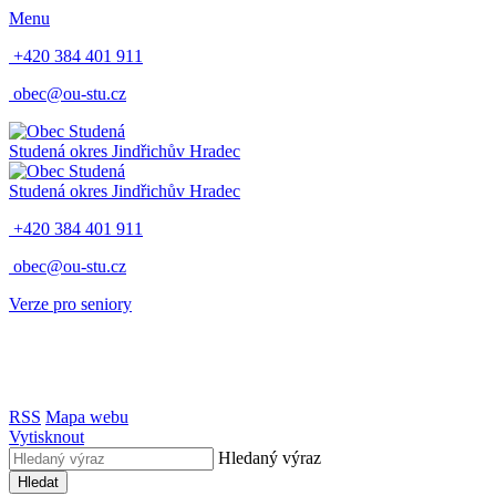
Menu
+420 384 401 911
obec@ou-stu.cz
Studená
okres Jindřichův Hradec
Studená
okres Jindřichův Hradec
+420 384 401 911
obec@ou-stu.cz
Verze pro seniory
RSS
Mapa webu
Vytisknout
Hledaný výraz
Hledat