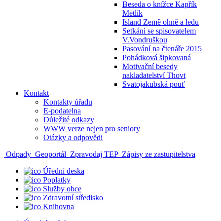
Beseda o knížce Kapřík
Metlík
Island Země ohně a ledu
Setkání se spisovatelem
V.Vondruškou
Pasování na čtenáře 2015
Pohádková šipkovaná
Motivační besedy
nakladatelství Thovt
Svatojakubská pouť
Kontakt
Kontakty úřadu
E-podatelna
Důležité odkazy
WWW verze nejen pro seniory
Otázky a odpovědi
Odpady
Geoportál
Zpravodaj TEP
Zápisy ze zastupitelstva
Úřední deska
Poplatky
Služby obce
Zdravotní středisko
Knihovna