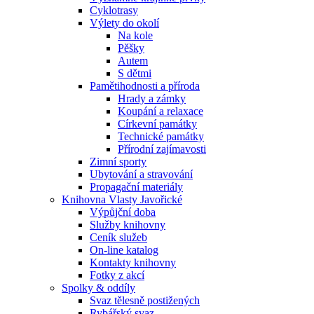
Cyklotrasy
Výlety do okolí
Na kole
Pěšky
Autem
S dětmi
Pamětihodnosti a příroda
Hrady a zámky
Koupání a relaxace
Církevní památky
Technické památky
Přírodní zajímavosti
Zimní sporty
Ubytování a stravování
Propagační materiály
Knihovna Vlasty Javořické
Výpůjční doba
Služby knihovny
Ceník služeb
On-line katalog
Kontakty knihovny
Fotky z akcí
Spolky & oddíly
Svaz tělesně postižených
Rybářský svaz