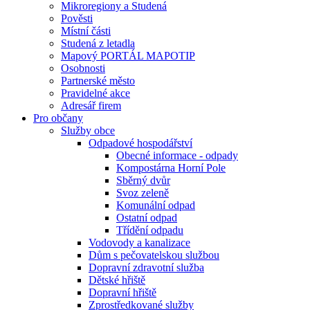
Mikroregiony a Studená
Pověsti
Místní části
Studená z letadla
Mapový PORTÁL MAPOTIP
Osobnosti
Partnerské město
Pravidelné akce
Adresář firem
Pro občany
Služby obce
Odpadové hospodářství
Obecné informace - odpady
Kompostárna Horní Pole
Sběrný dvůr
Svoz zeleně
Komunální odpad
Ostatní odpad
Třídění odpadu
Vodovody a kanalizace
Dům s pečovatelskou službou
Dopravní zdravotní služba
Dětské hřiště
Dopravní hřiště
Zprostředkované služby