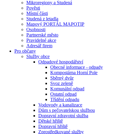
Mikroregiony a Studená
Pověsti
Místní části
Studená z letadla
Mapový PORTÁL MAPOTIP
Osobnosti
Partnerské město
Pravidelné akce
Adresář firem
Pro občany
Služby obce
Odpadové hospodářství
Obecné informace - odpady
Kompostárna Horní Pole
Sběrný dvůr
Svoz zeleně
Komunální odpad
Ostatní odpad
Třídění odpadu
Vodovody a kanalizace
Dům s pečovatelskou službou
Dopravní zdravotní služba
Dětské hřiště
Dopravní hřiště
Zprostředkované služby