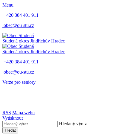
Menu
+420 384 401 911
obec@ou-stu.cz
Studená
okres Jindřichův Hradec
Studená
okres Jindřichův Hradec
+420 384 401 911
obec@ou-stu.cz
Verze pro seniory
RSS
Mapa webu
Vytisknout
Hledaný výraz
Hledat