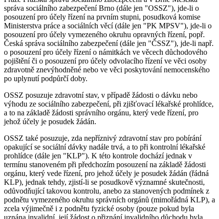
správa sociálního zabezpečení Brno (dále jen "OSSZ"), jde-li o
posouzení pro účely řízení na prvním stupni, posudková komise
Ministerstva práce a sociálních věcí (dále jen "PK MPSV"), jde-li o
posouzení pro účely vymezeného okruhu opravných řízení, popř.
Česká správa sociálního zabezpečení (dále jen "ČSSZ"), jde-li např.
o posouzení pro účely řízení o námitkách ve věcech důchodového
pojištění či o posouzení pro účely odvolacího řízení ve věci osoby
zdravotně znevýhodněné nebo ve věci poskytování nemocenského
po uplynutí podpůrčí doby.
OSSZ posuzuje zdravotní stav, v případě žádosti o dávku nebo
výhodu ze sociálního zabezpečení, při zjišťovací lékařské prohlídce,
a to na základě žádosti správního orgánu, který vede řízení, pro
jehož účely je posudek žádán.
OSSZ také posuzuje, zda nepříznivý zdravotní stav pro pobírání
opakující se sociální dávky nadále trvá, a to při kontrolní lékařské
prohlídce (dále jen "KLP"). K této kontrole dochází jednak v
termínu stanoveném při předchozím posouzení na základě žádosti
orgánu, který vede řízení, pro jehož účely je posudek žádán (řádná
KLP), jednak tehdy, zjistí-li se posudkově významné skutečnosti,
odůvodňující takovou kontrolu, anebo za stanovených podmínek z
podnětu vymezeného okruhu správních orgánů (mimořádná KLP), a
zcela výjimečně i z podnětu fyzické osoby (pouze pokud byla
uznána invalidní, její žádost o přiznání invalidního důchodu byla