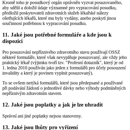
Kromě toho je posudkový orgán oprávněn vyzvat posuzovaného,
aby sdělil a doložil údaje významné pro vypracování posudku,
předložil poskytovateli zdravotních služeb lékařské nálezy
ošetřujících lékařů, které mu byly vydány, anebo poskytl jinou
součinnost potřebnou k vypracování posudku.
11. Jaké jsou potřebné formuláře a kde jsou k
dispozici
Pro posuzování nepříznivého zdravotního stavu používají OSSZ
některé formuláře, které však nevyplňuje posuzovaný, ale vždy jeho
praktický lékař (výjimku tvoří tzv. "Profesní dotazník", který je od
1. ledna 2010 používán jako jeden z formulářů pro účely posouzení
invalidity a který je povinen vyplnit posuzovaný).
To se ovšem netýká formulářů, které jsou předepsané a používané
při podávání žádostí o jednotlivé dávky nebo výhody podmíněných
nepříznivým zdravotním stavem.
12. Jaké jsou poplatky a jak je lze uhradit
Správní ani jiné poplatky nejsou stanoveny.
13. Jaké jsou lhůty pro vyřízení