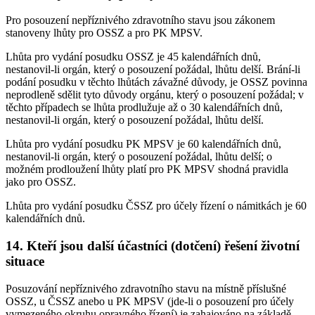
Pro posouzení nepříznivého zdravotního stavu jsou zákonem
stanoveny lhůty pro OSSZ a pro PK MPSV.
Lhůta pro vydání posudku OSSZ je 45 kalendářních dnů,
nestanovil-li orgán, který o posouzení požádal, lhůtu delší. Brání-li
podání posudku v těchto lhůtách závažné důvody, je OSSZ povinna
neprodleně sdělit tyto důvody orgánu, který o posouzení požádal; v
těchto případech se lhůta prodlužuje až o 30 kalendářních dnů,
nestanovil-li orgán, který o posouzení požádal, lhůtu delší.
Lhůta pro vydání posudku PK MPSV je 60 kalendářních dnů,
nestanovil-li orgán, který o posouzení požádal, lhůtu delší; o
možném prodloužení lhůty platí pro PK MPSV shodná pravidla
jako pro OSSZ.
Lhůta pro vydání posudku ČSSZ pro účely řízení o námitkách je 60
kalendářních dnů.
14. Kteří jsou další účastníci (dotčení) řešení životní
situace
Posuzování nepříznivého zdravotního stavu na místně příslušné
OSSZ, u ČSSZ anebo u PK MPSV (jde-li o posouzení pro účely
vymezeného okruhu opravného řízení) je zahajováno na základě