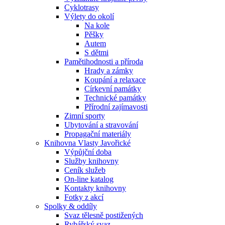
Cyklotrasy
Výlety do okolí
Na kole
Pěšky
Autem
S dětmi
Pamětihodnosti a příroda
Hrady a zámky
Koupání a relaxace
Církevní památky
Technické památky
Přírodní zajímavosti
Zimní sporty
Ubytování a stravování
Propagační materiály
Knihovna Vlasty Javořické
Výpůjční doba
Služby knihovny
Ceník služeb
On-line katalog
Kontakty knihovny
Fotky z akcí
Spolky & oddíly
Svaz tělesně postižených
Rybářský svaz