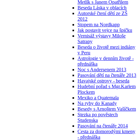
Metlík s Janem Opatřilem
Beseda Láska v oblacích
Autorské čtení dětí ze ZŠ
2012
Stopem na Nordkapp
Jak postavit vejce na špičku
Vernisáž výstavy Miloše
Satrapy
Beseda o životě mezi indiány
v Peru
Astrologie v denním životě -
přednáška
Noc s Andersenem 2013
Pasování dětí na čtenáře 2013
Havajské ostrovy - beseda
Hudební pořad s Mgr.Karlem
Plockem
Mexiko a Quatemala
Na ryby do Kanady
Besedy s Arnoštem Vašíčkem
Stezka po pověstech
Studenska
Pasování na čtenáře 2014
Cesta za domorodými kmeny
- přednáška