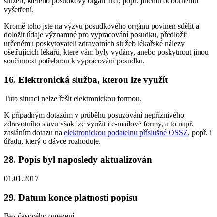
služeb, kterého posudkový orgán určí, popř. jinému odbornému
vyšetření.
Kromě toho jste na výzvu posudkového orgánu povinen sdělit a
doložit údaje významné pro vypracování posudku, předložit
určenému poskytovateli zdravotních služeb lékařské nálezy
ošetřujících lékařů, které vám byly vydány, anebo poskytnout jinou
součinnost potřebnou k vypracování posudku.
16. Elektronická služba, kterou lze využít
Tuto situaci nelze řešit elektronickou formou.
K případným dotazům v průběhu posuzování nepříznivého
zdravotního stavu však lze využít i e-mailové formy, a to např.
zasláním dotazu na
elektronickou podatelnu příslušné OSSZ
, popř. i
úřadu, který o dávce rozhoduje.
28. Popis byl naposledy aktualizován
01.01.2017
29. Datum konce platnosti popisu
Bez časového omezení.