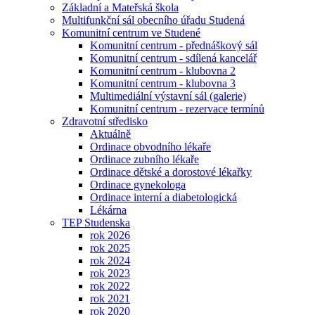
Základní a Mateřská škola
Multifunkční sál obecního úřadu Studená
Komunitní centrum ve Studené
Komunitní centrum - přednáškový sál
Komunitní centrum - sdílená kancelář
Komunitní centrum - klubovna 2
Komunitní centrum - klubovna 3
Multimediální výstavní sál (galerie)
Komunitní centrum - rezervace termínů
Zdravotní středisko
Aktuálně
Ordinace obvodního lékaře
Ordinace zubního lékaře
Ordinace dětské a dorostové lékařky
Ordinace gynekologa
Ordinace interní a diabetologická
Lékárna
TEP Studenska
rok 2026
rok 2025
rok 2024
rok 2023
rok 2022
rok 2021
rok 2020