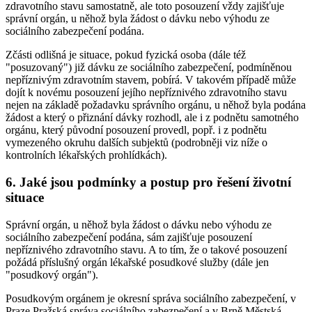
zdravotního stavu samostatně, ale toto posouzení vždy zajišťuje
správní orgán, u něhož byla žádost o dávku nebo výhodu ze
sociálního zabezpečení podána.
Zčásti odlišná je situace, pokud fyzická osoba (dále též
"posuzovaný") již dávku ze sociálního zabezpečení, podmíněnou
nepříznivým zdravotním stavem, pobírá. V takovém případě může
dojít k novému posouzení jejího nepříznivého zdravotního stavu
nejen na základě požadavku správního orgánu, u něhož byla podána
žádost a který o přiznání dávky rozhodl, ale i z podnětu samotného
orgánu, který původní posouzení provedl, popř. i z podnětu
vymezeného okruhu dalších subjektů (podrobněji viz níže o
kontrolních lékařských prohlídkách).
6. Jaké jsou podmínky a postup pro řešení životní
situace
Správní orgán, u něhož byla žádost o dávku nebo výhodu ze
sociálního zabezpečení podána, sám zajišťuje posouzení
nepříznivého zdravotního stavu. A to tím, že o takové posouzení
požádá příslušný orgán lékařské posudkové služby (dále jen
"posudkový orgán").
Posudkovým orgánem je okresní správa sociálního zabezpečení, v
Praze Pražská správa sociálního zabezpečení a v Brně Městská