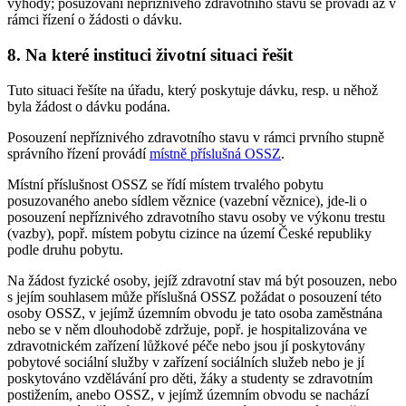
výhody; posuzování nepříznivého zdravotního stavu se provádí až v
rámci řízení o žádosti o dávku.
8. Na které instituci životní situaci řešit
Tuto situaci řešíte na úřadu, který poskytuje dávku, resp. u něhož
byla žádost o dávku podána.
Posouzení nepříznivého zdravotního stavu v rámci prvního stupně
správního řízení provádí
místně příslušná OSSZ
.
Místní příslušnost OSSZ se řídí místem trvalého pobytu
posuzovaného anebo sídlem věznice (vazební věznice), jde-li o
posouzení nepříznivého zdravotního stavu osoby ve výkonu trestu
(vazby), popř. místem pobytu cizince na území České republiky
podle druhu pobytu.
Na žádost fyzické osoby, jejíž zdravotní stav má být posouzen, nebo
s jejím souhlasem může příslušná OSSZ požádat o posouzení této
osoby OSSZ, v jejímž územním obvodu je tato osoba zaměstnána
nebo se v něm dlouhodobě zdržuje, popř. je hospitalizována ve
zdravotnickém zařízení lůžkové péče nebo jsou jí poskytovány
pobytové sociální služby v zařízení sociálních služeb nebo je jí
poskytováno vzdělávání pro děti, žáky a studenty se zdravotním
postižením, anebo OSSZ, v jejímž územním obvodu se nachází