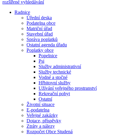
rozšířené vyhledávání
Radnice
Úřední deska
Podatelna obce
Matriční úřad
Stavební úřad
Správa poplatků
Ostatní agenda úřadu
Poplatky obce
Popelnice
Psi
Služby administrativní
Služby technické
Vodné a stočné
Hřbitovní služby
Užívání veřejného prostranství
Rekreační pobyt
Ostatní
Životní situace
E-podatelna
Veřejné zakázky
Dotace, příspěvky
Ztráty a nálezy
Rozpočet Obce Studená