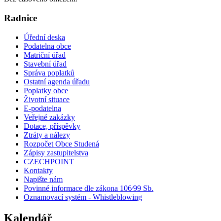
Radnice
Úřední deska
Podatelna obce
Matriční úřad
Stavební úřad
Správa poplatků
Ostatní agenda úřadu
Poplatky obce
Životní situace
E-podatelna
Veřejné zakázky
Dotace, příspěvky
Ztráty a nálezy
Rozpočet Obce Studená
Zápisy zastupitelstva
CZECHPOINT
Kontakty
Napište nám
Povinné informace dle zákona 106⁄99 Sb.
Oznamovací systém - Whistleblowing
Kalendář