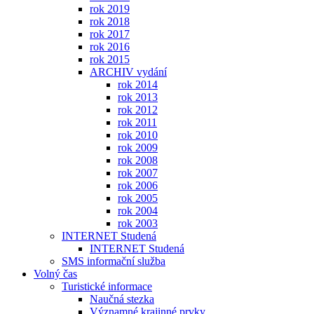
rok 2019
rok 2018
rok 2017
rok 2016
rok 2015
ARCHIV vydání
rok 2014
rok 2013
rok 2012
rok 2011
rok 2010
rok 2009
rok 2008
rok 2007
rok 2006
rok 2005
rok 2004
rok 2003
INTERNET Studená
INTERNET Studená
SMS informační služba
Volný čas
Turistické informace
Naučná stezka
Významné krajinné prvky