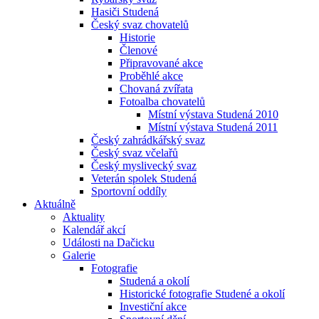
Hasiči Studená
Český svaz chovatelů
Historie
Členové
Připravované akce
Proběhlé akce
Chovaná zvířata
Fotoalba chovatelů
Místní výstava Studená 2010
Místní výstava Studená 2011
Český zahrádkářský svaz
Český svaz včelařů
Český myslivecký svaz
Veterán spolek Studená
Sportovní oddíly
Aktuálně
Aktuality
Kalendář akcí
Události na Dačicku
Galerie
Fotografie
Studená a okolí
Historické fotografie Studené a okolí
Investiční akce