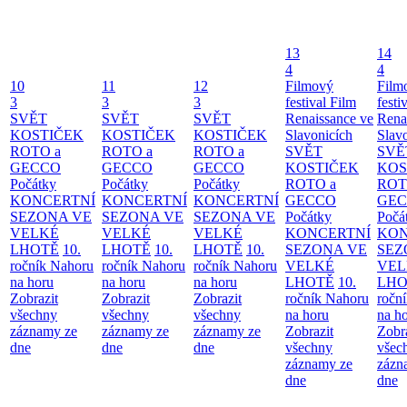
13
14
4
4
10
11
12
Filmový
Film
3
3
3
festival Film
festi
SVĚT
SVĚT
SVĚT
Renaissance ve
Rena
KOSTIČEK
KOSTIČEK
KOSTIČEK
Slavonicích
Slav
ROTO a
ROTO a
ROTO a
SVĚT
SVĚ
GECCO
GECCO
GECCO
KOSTIČEK
KOS
Počátky
Počátky
Počátky
ROTO a
ROT
KONCERTNÍ
KONCERTNÍ
KONCERTNÍ
GECCO
GE
SEZONA VE
SEZONA VE
SEZONA VE
Počátky
Počá
VELKÉ
VELKÉ
VELKÉ
KONCERTNÍ
KON
LHOTĚ
10.
LHOTĚ
10.
LHOTĚ
10.
SEZONA VE
SEZ
ročník Nahoru
ročník Nahoru
ročník Nahoru
VELKÉ
VEL
na horu
na horu
na horu
LHOTĚ
10.
LHO
Zobrazit
Zobrazit
Zobrazit
ročník Nahoru
ročn
všechny
všechny
všechny
na horu
na h
záznamy ze
záznamy ze
záznamy ze
Zobrazit
Zobr
dne
dne
dne
všechny
všec
záznamy ze
zázn
dne
dne