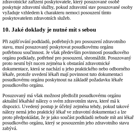
zdravotnické zařízení poskytovatele, který posuzované osobě
poskytuje zdravotní služby, pokud zdravotní stav posuzované osoby
vyžaduje vzhledem k charakteru nemoci posouzení tímto
poskytovatelem zdravotních služeb.
10. Jaké doklady je nutné mít s sebou
Při zajišťování podkladů, potřebných pro posouzení zdravotního
stavu, musí posuzovaný poskytovat posudkovému orgánu
potřebnou součinnost. Je však především povinností posudkového
orgánu podklady, potřebné pro posouzení, shromáždit. Posuzovaný
proto nesmí být nucen zejména k obstarání zdravotnické
dokumentace, která se nachází u jeho praktického nebo odborného
lékaře, protože uvedení lékaři mají povinnost tuto dokumentaci
posudkovému orgánu poskytnout na základě požadavku lékaře
posudkového orgánu.
Posuzovaný má však možnost předložit posudkovému orgánu
aktuální lékařské nálezy o svém zdravotním stavu, které má k
dispozici. Uvedený postup je účelný zejména tehdy, pokud takové
nálezy nemá jeho praktický lékař ve zdravotní dokumentaci a lze
proto předpokládat, že je jako součást podkladů nebude mít ani lékař
posudkového orgánu, který se posouzením jeho zdravotního stavu
zabývá.