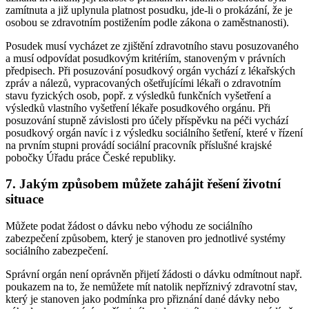
zamítnuta a již uplynula platnost posudku, jde-li o prokázání, že je
osobou se zdravotním postižením podle zákona o zaměstnanosti).
Posudek musí vycházet ze zjištění zdravotního stavu posuzovaného
a musí odpovídat posudkovým kritériím, stanoveným v právních
předpisech. Při posuzování posudkový orgán vychází z lékařských
zpráv a nálezů, vypracovaných ošetřujícími lékaři o zdravotním
stavu fyzických osob, popř. z výsledků funkčních vyšetření a
výsledků vlastního vyšetření lékaře posudkového orgánu. Při
posuzování stupně závislosti pro účely příspěvku na péči vychází
posudkový orgán navíc i z výsledku sociálního šetření, které v řízení
na prvním stupni provádí sociální pracovník příslušné krajské
pobočky Úřadu práce České republiky.
7. Jakým způsobem můžete zahájit řešení životní
situace
Můžete podat žádost o dávku nebo výhodu ze sociálního
zabezpečení způsobem, který je stanoven pro jednotlivé systémy
sociálního zabezpečení.
Správní orgán není oprávněn přijetí žádosti o dávku odmítnout např.
poukazem na to, že nemůžete mít natolik nepříznivý zdravotní stav,
který je stanoven jako podmínka pro přiznání dané dávky nebo