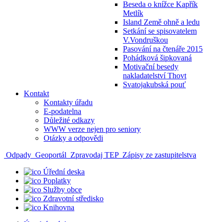
Beseda o knížce Kapřík
Metlík
Island Země ohně a ledu
Setkání se spisovatelem
V.Vondruškou
Pasování na čtenáře 2015
Pohádková šipkovaná
Motivační besedy
nakladatelství Thovt
Svatojakubská pouť
Kontakt
Kontakty úřadu
E-podatelna
Důležité odkazy
WWW verze nejen pro seniory
Otázky a odpovědi
Odpady
Geoportál
Zpravodaj TEP
Zápisy ze zastupitelstva
Úřední deska
Poplatky
Služby obce
Zdravotní středisko
Knihovna