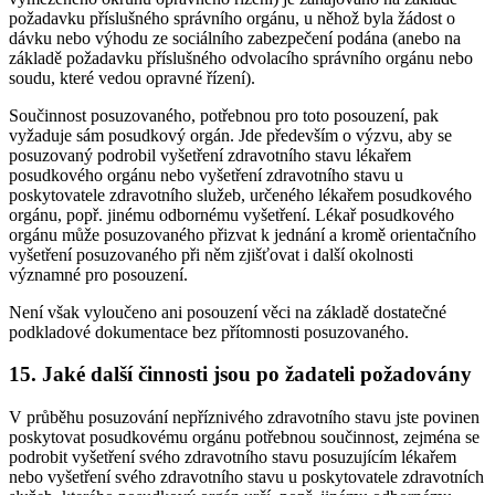
požadavku příslušného správního orgánu, u něhož byla žádost o
dávku nebo výhodu ze sociálního zabezpečení podána (anebo na
základě požadavku příslušného odvolacího správního orgánu nebo
soudu, které vedou opravné řízení).
Součinnost posuzovaného, potřebnou pro toto posouzení, pak
vyžaduje sám posudkový orgán. Jde především o výzvu, aby se
posuzovaný podrobil vyšetření zdravotního stavu lékařem
posudkového orgánu nebo vyšetření zdravotního stavu u
poskytovatele zdravotního služeb, určeného lékařem posudkového
orgánu, popř. jinému odbornému vyšetření. Lékař posudkového
orgánu může posuzovaného přizvat k jednání a kromě orientačního
vyšetření posuzovaného při něm zjišťovat i další okolnosti
významné pro posouzení.
Není však vyloučeno ani posouzení věci na základě dostatečné
podkladové dokumentace bez přítomnosti posuzovaného.
15. Jaké další činnosti jsou po žadateli požadovány
V průběhu posuzování nepříznivého zdravotního stavu jste povinen
poskytovat posudkovému orgánu potřebnou součinnost, zejména se
podrobit vyšetření svého zdravotního stavu posuzujícím lékařem
nebo vyšetření svého zdravotního stavu u poskytovatele zdravotních