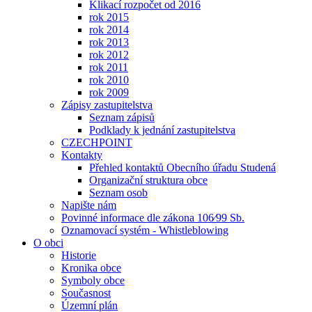
Klikací rozpočet od 2016
rok 2015
rok 2014
rok 2013
rok 2012
rok 2011
rok 2010
rok 2009
Zápisy zastupitelstva
Seznam zápisů
Podklady k jednání zastupitelstva
CZECHPOINT
Kontakty
Přehled kontaktů Obecního úřadu Studená
Organizační struktura obce
Seznam osob
Napište nám
Povinné informace dle zákona 106⁄99 Sb.
Oznamovací systém - Whistleblowing
O obci
Historie
Kronika obce
Symboly obce
Současnost
Územní plán