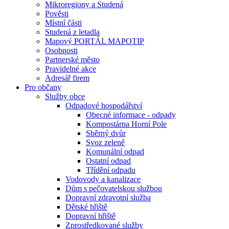
Mikroregiony a Studená
Pověsti
Místní části
Studená z letadla
Mapový PORTÁL MAPOTIP
Osobnosti
Partnerské město
Pravidelné akce
Adresář firem
Pro občany
Služby obce
Odpadové hospodářství
Obecné informace - odpady
Kompostárna Horní Pole
Sběrný dvůr
Svoz zeleně
Komunální odpad
Ostatní odpad
Třídění odpadu
Vodovody a kanalizace
Dům s pečovatelskou službou
Dopravní zdravotní služba
Dětské hřiště
Dopravní hřiště
Zprostředkované služby