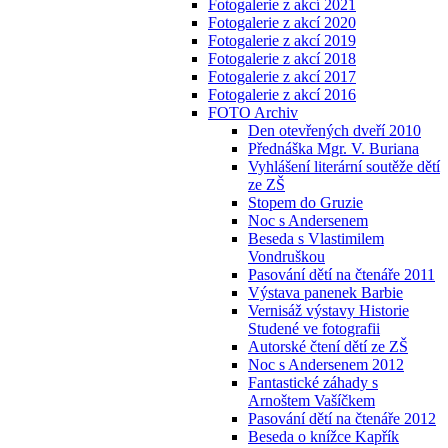
Fotogalerie z akcí 2021
Fotogalerie z akcí 2020
Fotogalerie z akcí 2019
Fotogalerie z akcí 2018
Fotogalerie z akcí 2017
Fotogalerie z akcí 2016
FOTO Archiv
Den otevřených dveří 2010
Přednáška Mgr. V. Buriana
Vyhlášení literární soutěže dětí
ze ZŠ
Stopem do Gruzie
Noc s Andersenem
Beseda s Vlastimilem
Vondruškou
Pasování dětí na čtenáře 2011
Výstava panenek Barbie
Vernisáž výstavy Historie
Studené ve fotografii
Autorské čtení dětí ze ZŠ
Noc s Andersenem 2012
Fantastické záhady s
Arnoštem Vašíčkem
Pasování dětí na čtenáře 2012
Beseda o knížce Kapřík