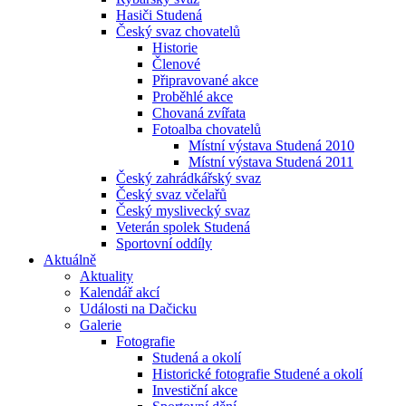
Hasiči Studená
Český svaz chovatelů
Historie
Členové
Připravované akce
Proběhlé akce
Chovaná zvířata
Fotoalba chovatelů
Místní výstava Studená 2010
Místní výstava Studená 2011
Český zahrádkářský svaz
Český svaz včelařů
Český myslivecký svaz
Veterán spolek Studená
Sportovní oddíly
Aktuálně
Aktuality
Kalendář akcí
Události na Dačicku
Galerie
Fotografie
Studená a okolí
Historické fotografie Studené a okolí
Investiční akce