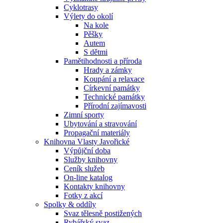
Cyklotrasy
Výlety do okolí
Na kole
Pěšky
Autem
S dětmi
Pamětihodnosti a příroda
Hrady a zámky
Koupání a relaxace
Církevní památky
Technické památky
Přírodní zajímavosti
Zimní sporty
Ubytování a stravování
Propagační materiály
Knihovna Vlasty Javořické
Výpůjční doba
Služby knihovny
Ceník služeb
On-line katalog
Kontakty knihovny
Fotky z akcí
Spolky & oddíly
Svaz tělesně postižených
Rybářský svaz