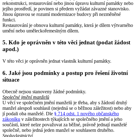
rekonstrukci, restaurování nebo jinou úpravu kulturní památky nebo
jejího prostředí, je povinen si předem vyžádat závazné stanovisko.
Jinou úpravou se rozumí modernizace budovy při nezměněné
funkci.
Restaurování je obnova kulturní památky, která je dílem výtvarného
umění nebo uměleckořemeslným dílem.
5. Kdo je oprávněn v této věci jednat (podat žádost
apod.)
V této věci je oprávněn jednat vlastník kulturní památky.
6. Jaké jsou podmínky a postup pro řešení životní
situace
Obecně nejsou stanoveny žádné podmínky.
Společné jmění manželů
U věcí ve společném jmění manželů je třeba, aby s žádostí druhý
manžel alespoň souhlasil (nejedná se o běžnou záležitost) nebo aby
jí podali oba manželé. Dle
§ 714 odst. 1 nového občanského
zákoníku
v záležitostech týkajících se společného jmění a jeho
součástí, které nelze považovat za běžné, právně jednají manželé
společně, nebo jedná jeden manžel se souhlasem druhého.
Spoluvlastnictví