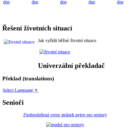
dne
dne
dne
dne
dne
Řešení životních situací
Jak vyřídit běžné životní situace
Univerzální překladač
Překlad (translations)
Select Language
▼
Senioři
Zjednodušená verze stránek nejen pro seniory