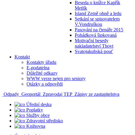
Beseda o knížce Kapřík
Metlík
Island Země ohně a ledu
Setkání se spisovatelem
V.Vondruškou
Pasování na čtenáře 2015
Pohádková šipkovaná
Motivační besedy
nakladatelství Thovt
Svatojakubská pouť
Kontakt
Kontakty úřadu
E-podatelna
Důležité odkazy
WWW verze nejen pro seniory
Otázky a odpovědi
Odpady
Geoportál
Zpravodaj TEP
Zápisy ze zastupitelstva
Úřední deska
Poplatky
Služby obce
Zdravotní středisko
Knihovna