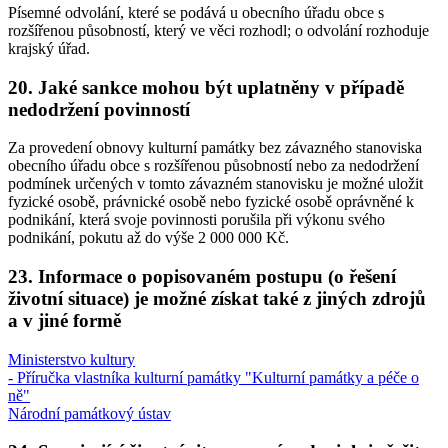
Písemné odvolání, které se podává u obecního úřadu obce s
rozšířenou působností, který ve věci rozhodl; o odvolání rozhoduje
krajský úřad.
20. Jaké sankce mohou být uplatněny v případě
nedodržení povinností
Za provedení obnovy kulturní památky bez závazného stanoviska
obecního úřadu obce s rozšířenou působností nebo za nedodržení
podmínek určených v tomto závazném stanovisku je možné uložit
fyzické osobě, právnické osobě nebo fyzické osobě oprávněné k
podnikání, která svoje povinnosti porušila při výkonu svého
podnikání, pokutu až do výše 2 000 000 Kč.
23. Informace o popisovaném postupu (o řešení
životní situace) je možné získat také z jiných zdrojů
a v jiné formě
Ministerstvo kultury
- Příručka vlastníka kulturní památky "Kulturní památky a péče o
ně"
Národní památkový ústav