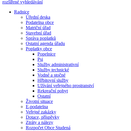
rozšířené vyhledávání
Radnice
Úřední deska
Podatelna obce
Matriční úřad
Stavební úřad
Správa poplatků
Ostatní agenda úřadu
Poplatky obce
Popelnice
Psi
Služby administrativní
Služby technické
Vodné a stočné
Hřbitovní služby
Užívání veřejného prostranství
Rekreační pobyt
Ostatní
Životní situace
E-podatelna
Veřejné zakázky
Dotace, příspěvky
Ztráty a nálezy
Rozpočet Obce Studená