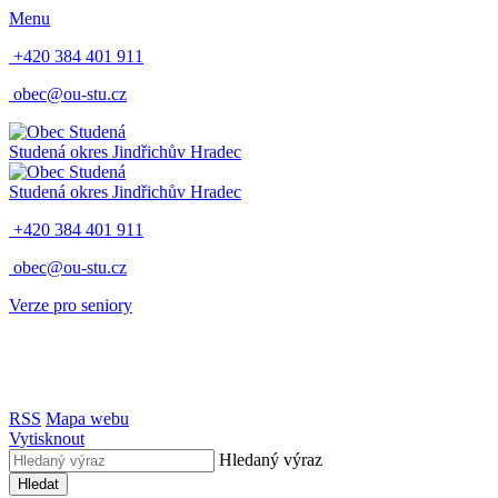
Menu
+420 384 401 911
obec@ou-stu.cz
Studená
okres Jindřichův Hradec
Studená
okres Jindřichův Hradec
+420 384 401 911
obec@ou-stu.cz
Verze pro seniory
RSS
Mapa webu
Vytisknout
Hledaný výraz
Hledat