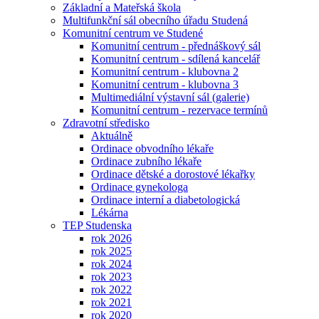
Základní a Mateřská škola
Multifunkční sál obecního úřadu Studená
Komunitní centrum ve Studené
Komunitní centrum - přednáškový sál
Komunitní centrum - sdílená kancelář
Komunitní centrum - klubovna 2
Komunitní centrum - klubovna 3
Multimediální výstavní sál (galerie)
Komunitní centrum - rezervace termínů
Zdravotní středisko
Aktuálně
Ordinace obvodního lékaře
Ordinace zubního lékaře
Ordinace dětské a dorostové lékařky
Ordinace gynekologa
Ordinace interní a diabetologická
Lékárna
TEP Studenska
rok 2026
rok 2025
rok 2024
rok 2023
rok 2022
rok 2021
rok 2020