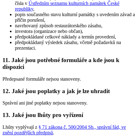
čísla v
Ústředním seznamu kulturních památek České
republiky
,
popis současného stavu kulturní památky s uvedením závad a
příčin porušení,
navrhovaný způsob restaurátorského zásahu,
investora (organizace nebo občan),
předpokládané celkové náklady a termín provedení,
předpokládaný výsledek zásahu, včetně požadavků na
prezentaci.
11. Jaké jsou potřebné formuláře a kde jsou k
dispozici
Předepsané formuláře nejsou stanoveny.
12. Jaké jsou poplatky a jak je lze uhradit
Správní ani jiné poplatky nejsou stanoveny.
13. Jaké jsou lhůty pro vyřízení
Lhůty vyplývají z
§ 71 zákona č. 500/2004 Sb., správní řád, ve
znění pozdějších předpisů
.