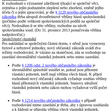
K rozhodnutí o významné záležitosti týkající se společné věci,
zejména o jejím podstatném zlepšení nebo zhoršení, změně jejího
účelu či o jejím zpracování, je dle
§ 1129 nového občanského
zákoníku
třeba alespoň dvoutřetinové většiny hlasů spoluvlastníků
(počítáno podle velikosti spoluvlastnických podílů na společné
věci). Nedosáhne-li se této většiny, rozhodne na návrh
spoluvlastníka soud. (Do 31. prosince 2013 postačovala většina
nadpoloviční.)
Společenství vlastníků
Pro nakládání se společnými částmi domu, v němž jsou vymezeny
bytové a nebytové jednotky, nový občanský zákoník uvádí dva
režimy rozhodování. Je vázáno na skutečnost, zda se rozhoduje na
zasedání shromáždění vlastníků jednotek nebo mimo zasedání.
Podle
§ 1206 odst. 2 nového občanského zákoníku
je
shromáždění způsobilé usnášet se, pokud jsou přítomni
vlastníci jednotek, kteří mají většinu všech hlasů. K přijetí
rozhodnutí nový občanský zákoník vyžaduje souhlas většiny
hlasů přítomných vlastníků jednotek. Stanovy sdružení
vlastníků jednotek nebo zákon mohou vyžadovat vyšší počet
hlasů.
Podle
§ 1214 nového občanského zákoníku
v případě
rozhodování mimo zasedání je třeba, aby s úpravou souhlasila
a k žádosti se připojila většina všech vlastníků jednotek,