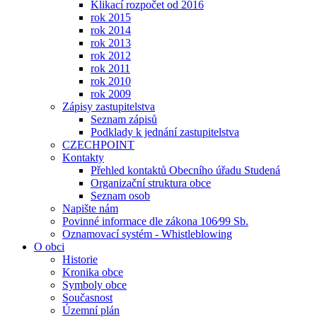
Klikací rozpočet od 2016
rok 2015
rok 2014
rok 2013
rok 2012
rok 2011
rok 2010
rok 2009
Zápisy zastupitelstva
Seznam zápisů
Podklady k jednání zastupitelstva
CZECHPOINT
Kontakty
Přehled kontaktů Obecního úřadu Studená
Organizační struktura obce
Seznam osob
Napište nám
Povinné informace dle zákona 106⁄99 Sb.
Oznamovací systém - Whistleblowing
O obci
Historie
Kronika obce
Symboly obce
Současnost
Územní plán