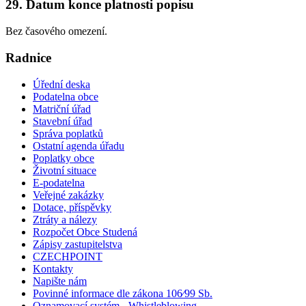
29. Datum konce platnosti popisu
Bez časového omezení.
Radnice
Úřední deska
Podatelna obce
Matriční úřad
Stavební úřad
Správa poplatků
Ostatní agenda úřadu
Poplatky obce
Životní situace
E-podatelna
Veřejné zakázky
Dotace, příspěvky
Ztráty a nálezy
Rozpočet Obce Studená
Zápisy zastupitelstva
CZECHPOINT
Kontakty
Napište nám
Povinné informace dle zákona 106⁄99 Sb.
Oznamovací systém - Whistleblowing