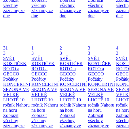
Zobrazit
Zobrazit
Zobrazit
Zobrazit
Zobraz
všechny
všechny
všechny
všechny
všechn
záznamy ze
záznamy ze
záznamy ze
záznamy ze
záznam
dne
dne
dne
dne
dne
31
1
2
3
4
3
3
3
3
3
SVĚT
SVĚT
SVĚT
SVĚT
SVĚT
KOSTIČEK
KOSTIČEK
KOSTIČEK
KOSTIČEK
KOST
ROTO a
ROTO a
ROTO a
ROTO a
ROTO
GECCO
GECCO
GECCO
GECCO
GECC
Počátky
Počátky
Počátky
Počátky
Počátk
KONCERTNÍ
KONCERTNÍ
KONCERTNÍ
KONCERTNÍ
KONC
SEZONA VE
SEZONA VE
SEZONA VE
SEZONA VE
SEZO
VELKÉ
VELKÉ
VELKÉ
VELKÉ
VELK
LHOTĚ
10.
LHOTĚ
10.
LHOTĚ
10.
LHOTĚ
10.
LHOT
ročník Nahoru
ročník Nahoru
ročník Nahoru
ročník Nahoru
ročník
na horu
na horu
na horu
na horu
na hor
Zobrazit
Zobrazit
Zobrazit
Zobrazit
Zobraz
všechny
všechny
všechny
všechny
všechn
záznamy ze
záznamy ze
záznamy ze
záznamy ze
záznam