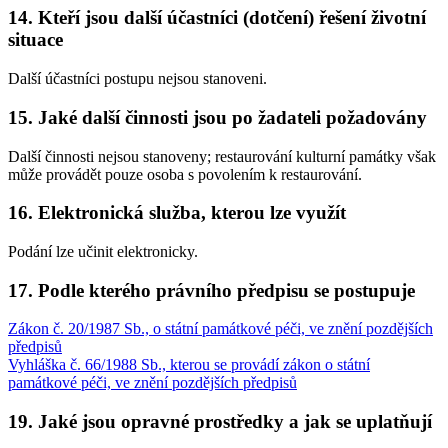
14. Kteří jsou další účastníci (dotčení) řešení životní
situace
Další účastníci postupu nejsou stanoveni.
15. Jaké další činnosti jsou po žadateli požadovány
Další činnosti nejsou stanoveny; restaurování kulturní památky však
může provádět pouze osoba s povolením k restaurování.
16. Elektronická služba, kterou lze využít
Podání lze učinit elektronicky.
17. Podle kterého právního předpisu se postupuje
Zákon č. 20/1987 Sb., o státní památkové péči, ve znění pozdějších
předpisů
Vyhláška č. 66/1988 Sb., kterou se provádí zákon o státní
památkové péči, ve znění pozdějších předpisů
19. Jaké jsou opravné prostředky a jak se uplatňují