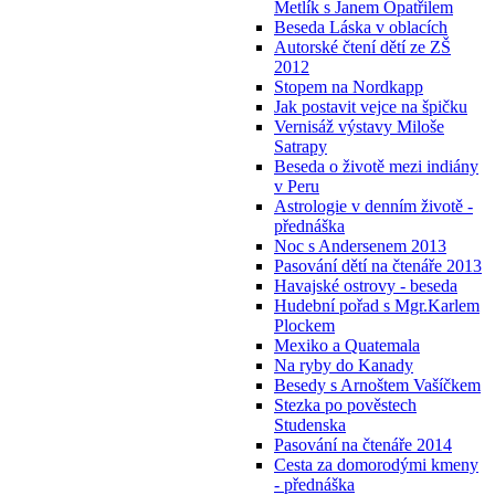
Metlík s Janem Opatřilem
Beseda Láska v oblacích
Autorské čtení dětí ze ZŠ
2012
Stopem na Nordkapp
Jak postavit vejce na špičku
Vernisáž výstavy Miloše
Satrapy
Beseda o životě mezi indiány
v Peru
Astrologie v denním životě -
přednáška
Noc s Andersenem 2013
Pasování dětí na čtenáře 2013
Havajské ostrovy - beseda
Hudební pořad s Mgr.Karlem
Plockem
Mexiko a Quatemala
Na ryby do Kanady
Besedy s Arnoštem Vašíčkem
Stezka po pověstech
Studenska
Pasování na čtenáře 2014
Cesta za domorodými kmeny
- přednáška