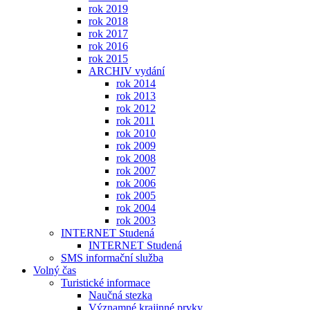
rok 2019
rok 2018
rok 2017
rok 2016
rok 2015
ARCHIV vydání
rok 2014
rok 2013
rok 2012
rok 2011
rok 2010
rok 2009
rok 2008
rok 2007
rok 2006
rok 2005
rok 2004
rok 2003
INTERNET Studená
INTERNET Studená
SMS informační služba
Volný čas
Turistické informace
Naučná stezka
Významné krajinné prvky