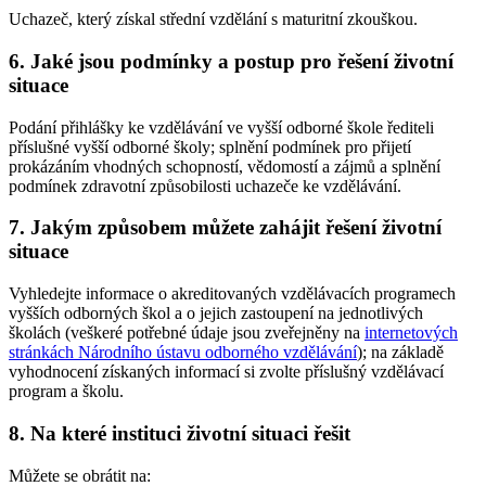
Uchazeč, který získal střední vzdělání s maturitní zkouškou.
6. Jaké jsou podmínky a postup pro řešení životní
situace
Podání přihlášky ke vzdělávání ve vyšší odborné škole řediteli
příslušné vyšší odborné školy; splnění podmínek pro přijetí
prokázáním vhodných schopností, vědomostí a zájmů a splnění
podmínek zdravotní způsobilosti uchazeče ke vzdělávání.
7. Jakým způsobem můžete zahájit řešení životní
situace
Vyhledejte informace o akreditovaných vzdělávacích programech
vyšších odborných škol a o jejich zastoupení na jednotlivých
školách (veškeré potřebné údaje jsou zveřejněny na
internetových
stránkách Národního ústavu odborného vzdělávání
); na základě
vyhodnocení získaných informací si zvolte příslušný vzdělávací
program a školu.
8. Na které instituci životní situaci řešit
Můžete se obrátit na: