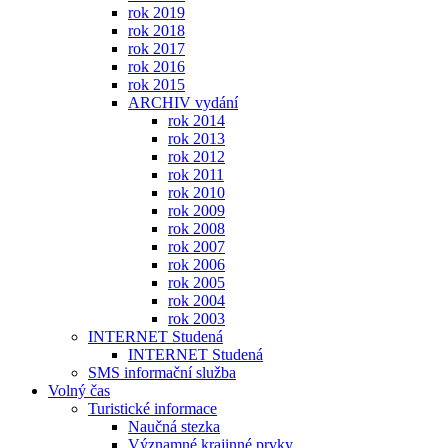
rok 2019
rok 2018
rok 2017
rok 2016
rok 2015
ARCHIV vydání
rok 2014
rok 2013
rok 2012
rok 2011
rok 2010
rok 2009
rok 2008
rok 2007
rok 2006
rok 2005
rok 2004
rok 2003
INTERNET Studená
INTERNET Studená
SMS informační služba
Volný čas
Turistické informace
Naučná stezka
Významné krajinné prvky