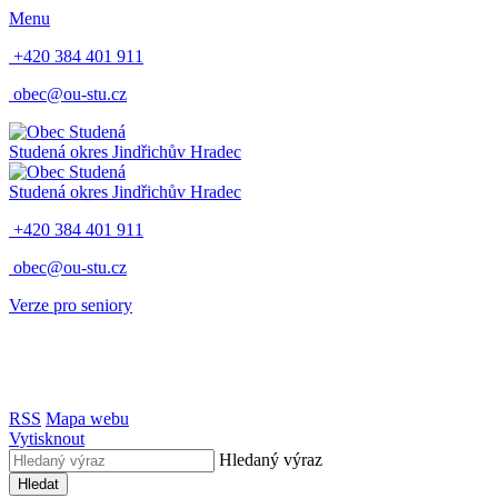
Menu
+420 384 401 911
obec@ou-stu.cz
Studená
okres Jindřichův Hradec
Studená
okres Jindřichův Hradec
+420 384 401 911
obec@ou-stu.cz
Verze pro seniory
RSS
Mapa webu
Vytisknout
Hledaný výraz
Hledat