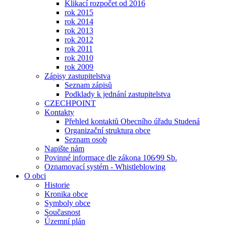
Klikací rozpočet od 2016
rok 2015
rok 2014
rok 2013
rok 2012
rok 2011
rok 2010
rok 2009
Zápisy zastupitelstva
Seznam zápisů
Podklady k jednání zastupitelstva
CZECHPOINT
Kontakty
Přehled kontaktů Obecního úřadu Studená
Organizační struktura obce
Seznam osob
Napište nám
Povinné informace dle zákona 106⁄99 Sb.
Oznamovací systém - Whistleblowing
O obci
Historie
Kronika obce
Symboly obce
Současnost
Územní plán