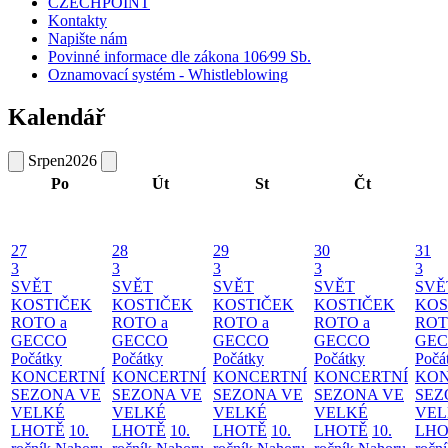
CZECHPOINT
Kontakty
Napište nám
Povinné informace dle zákona 106⁄99 Sb.
Oznamovací systém - Whistleblowing
Kalendář
Srpen
2026
Po
Út
St
Čt
27
28
29
30
31
3
3
3
3
3
SVĚT
SVĚT
SVĚT
SVĚT
SVĚ
KOSTIČEK
KOSTIČEK
KOSTIČEK
KOSTIČEK
KOS
ROTO a
ROTO a
ROTO a
ROTO a
ROT
GECCO
GECCO
GECCO
GECCO
GE
Počátky
Počátky
Počátky
Počátky
Počá
KONCERTNÍ
KONCERTNÍ
KONCERTNÍ
KONCERTNÍ
KON
SEZONA VE
SEZONA VE
SEZONA VE
SEZONA VE
SEZ
VELKÉ
VELKÉ
VELKÉ
VELKÉ
VEL
LHOTĚ
10.
LHOTĚ
10.
LHOTĚ
10.
LHOTĚ
10.
LHO