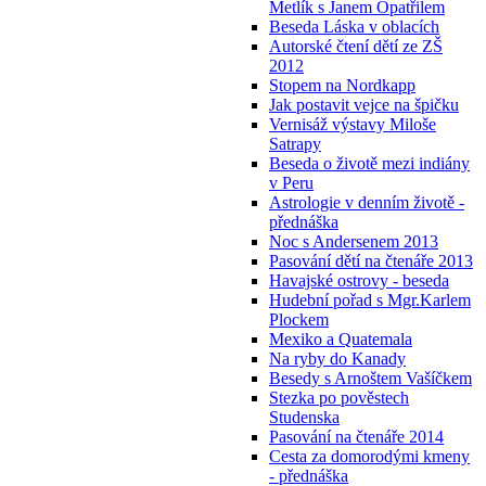
Metlík s Janem Opatřilem
Beseda Láska v oblacích
Autorské čtení dětí ze ZŠ
2012
Stopem na Nordkapp
Jak postavit vejce na špičku
Vernisáž výstavy Miloše
Satrapy
Beseda o životě mezi indiány
v Peru
Astrologie v denním životě -
přednáška
Noc s Andersenem 2013
Pasování dětí na čtenáře 2013
Havajské ostrovy - beseda
Hudební pořad s Mgr.Karlem
Plockem
Mexiko a Quatemala
Na ryby do Kanady
Besedy s Arnoštem Vašíčkem
Stezka po pověstech
Studenska
Pasování na čtenáře 2014
Cesta za domorodými kmeny
- přednáška