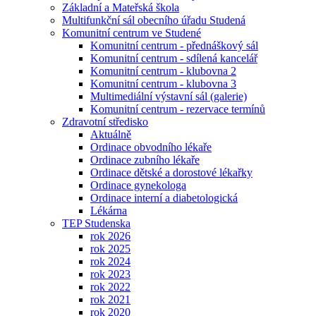
Základní a Mateřská škola
Multifunkční sál obecního úřadu Studená
Komunitní centrum ve Studené
Komunitní centrum - přednáškový sál
Komunitní centrum - sdílená kancelář
Komunitní centrum - klubovna 2
Komunitní centrum - klubovna 3
Multimediální výstavní sál (galerie)
Komunitní centrum - rezervace termínů
Zdravotní středisko
Aktuálně
Ordinace obvodního lékaře
Ordinace zubního lékaře
Ordinace dětské a dorostové lékařky
Ordinace gynekologa
Ordinace interní a diabetologická
Lékárna
TEP Studenska
rok 2026
rok 2025
rok 2024
rok 2023
rok 2022
rok 2021
rok 2020