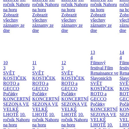
ročník Nahoru
ročník Nahoru
ročník Nahoru
ročník Nahoru
ročn
na horu
na horu
na horu
na horu
na h
Zobrazit
Zobrazit
Zobrazit
Zobrazit
Zobr
všechny
všechny
všechny
všechny
všec
záznamy ze
záznamy ze
záznamy ze
záznamy ze
zázn
dne
dne
dne
dne
dne
13
14
4
4
10
11
12
Filmový
Film
3
3
3
festival Film
festi
SVĚT
SVĚT
SVĚT
Renaissance ve
Rena
KOSTIČEK
KOSTIČEK
KOSTIČEK
Slavonicích
Slav
ROTO a
ROTO a
ROTO a
SVĚT
SVĚ
GECCO
GECCO
GECCO
KOSTIČEK
KOS
Počátky
Počátky
Počátky
ROTO a
ROT
KONCERTNÍ
KONCERTNÍ
KONCERTNÍ
GECCO
GE
SEZONA VE
SEZONA VE
SEZONA VE
Počátky
Počá
VELKÉ
VELKÉ
VELKÉ
KONCERTNÍ
KON
LHOTĚ
10.
LHOTĚ
10.
LHOTĚ
10.
SEZONA VE
SEZ
ročník Nahoru
ročník Nahoru
ročník Nahoru
VELKÉ
VEL
na horu
na horu
na horu
LHOTĚ
10.
LHO