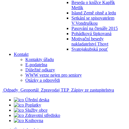
Beseda o knížce Kapřík
Metlík
Island Země ohně a ledu
Setkání se spisovatelem
V.Vondruškou
Pasování na čtenáře 2015
Pohádková šipkovaná
Motivační besedy
nakladatelství Thovt
Svatojakubská pouť
Kontakt
Kontakty úřadu
E-podatelna
Důležité odkazy
WWW verze nejen pro seniory
Otázky a odpovědi
Odpady
Geoportál
Zpravodaj TEP
Zápisy ze zastupitelstva
Úřední deska
Poplatky
Služby obce
Zdravotní středisko
Knihovna