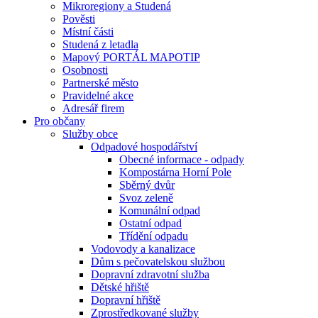
Mikroregiony a Studená
Pověsti
Místní části
Studená z letadla
Mapový PORTÁL MAPOTIP
Osobnosti
Partnerské město
Pravidelné akce
Adresář firem
Pro občany
Služby obce
Odpadové hospodářství
Obecné informace - odpady
Kompostárna Horní Pole
Sběrný dvůr
Svoz zeleně
Komunální odpad
Ostatní odpad
Třídění odpadu
Vodovody a kanalizace
Dům s pečovatelskou službou
Dopravní zdravotní služba
Dětské hřiště
Dopravní hřiště
Zprostředkované služby