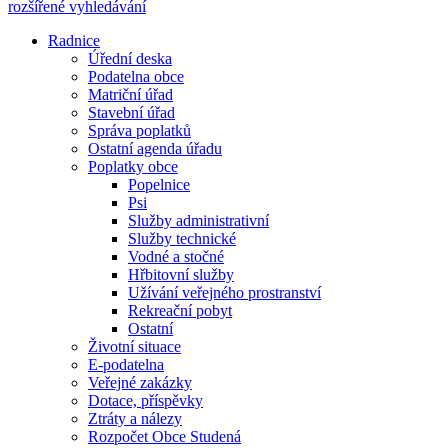
rozšířené vyhledávání
Radnice
Úřední deska
Podatelna obce
Matriční úřad
Stavební úřad
Správa poplatků
Ostatní agenda úřadu
Poplatky obce
Popelnice
Psi
Služby administrativní
Služby technické
Vodné a stočné
Hřbitovní služby
Užívání veřejného prostranství
Rekreační pobyt
Ostatní
Životní situace
E-podatelna
Veřejné zakázky
Dotace, příspěvky
Ztráty a nálezy
Rozpočet Obce Studená