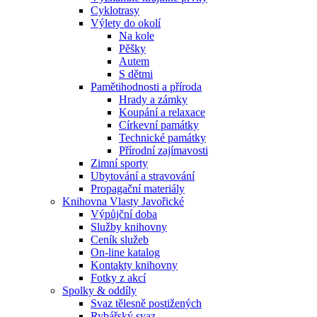
Cyklotrasy
Výlety do okolí
Na kole
Pěšky
Autem
S dětmi
Pamětihodnosti a příroda
Hrady a zámky
Koupání a relaxace
Církevní památky
Technické památky
Přírodní zajímavosti
Zimní sporty
Ubytování a stravování
Propagační materiály
Knihovna Vlasty Javořické
Výpůjční doba
Služby knihovny
Ceník služeb
On-line katalog
Kontakty knihovny
Fotky z akcí
Spolky & oddíly
Svaz tělesně postižených
Rybářský svaz