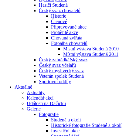
Hasiči Studená
Český svaz chovatelů
Historie
Členové
Připravované akce
Proběhlé akce
Chovaná zvířata
Fotoalba chovatelů
Místní výstava Studená 2010
Místní výstava Studená 2011
Český zahrádkářský svaz
Český svaz včelařů
Český myslivecký svaz
Veterán spolek Studená
Sportovní oddíly
Aktuálně
Aktuality
Kalendář akcí
Události na Dačicku
Galerie
Fotografie
Studená a okolí
Historické fotografie Studené a okolí
Investiční akce