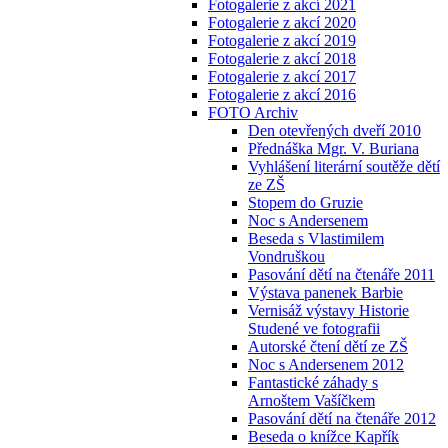
Fotogalerie z akcí 2021
Fotogalerie z akcí 2020
Fotogalerie z akcí 2019
Fotogalerie z akcí 2018
Fotogalerie z akcí 2017
Fotogalerie z akcí 2016
FOTO Archiv
Den otevřených dveří 2010
Přednáška Mgr. V. Buriana
Vyhlášení literární soutěže dětí
ze ZŠ
Stopem do Gruzie
Noc s Andersenem
Beseda s Vlastimilem
Vondruškou
Pasování dětí na čtenáře 2011
Výstava panenek Barbie
Vernisáž výstavy Historie
Studené ve fotografii
Autorské čtení dětí ze ZŠ
Noc s Andersenem 2012
Fantastické záhady s
Arnoštem Vašíčkem
Pasování dětí na čtenáře 2012
Beseda o knížce Kapřík