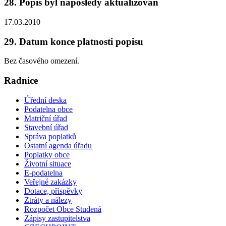
28. Popis byl naposledy aktualizován
17.03.2010
29. Datum konce platnosti popisu
Bez časového omezení.
Radnice
Úřední deska
Podatelna obce
Matriční úřad
Stavební úřad
Správa poplatků
Ostatní agenda úřadu
Poplatky obce
Životní situace
E-podatelna
Veřejné zakázky
Dotace, příspěvky
Ztráty a nálezy
Rozpočet Obce Studená
Zápisy zastupitelstva