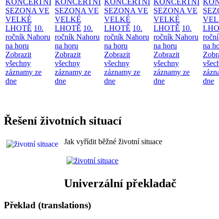
KONCERTNÍ
KONCERTNÍ
KONCERTNÍ
KONCERTNÍ
KON
SEZONA VE
SEZONA VE
SEZONA VE
SEZONA VE
SEZ
VELKÉ
VELKÉ
VELKÉ
VELKÉ
VEL
LHOTĚ
10.
LHOTĚ
10.
LHOTĚ
10.
LHOTĚ
10.
LHO
ročník Nahoru
ročník Nahoru
ročník Nahoru
ročník Nahoru
ročn
na horu
na horu
na horu
na horu
na h
Zobrazit
Zobrazit
Zobrazit
Zobrazit
Zobr
všechny
všechny
všechny
všechny
všec
záznamy ze
záznamy ze
záznamy ze
záznamy ze
zázn
dne
dne
dne
dne
dne
Řešení životních situací
Jak vyřídit běžné životní situace
Univerzální překladač
Překlad (translations)