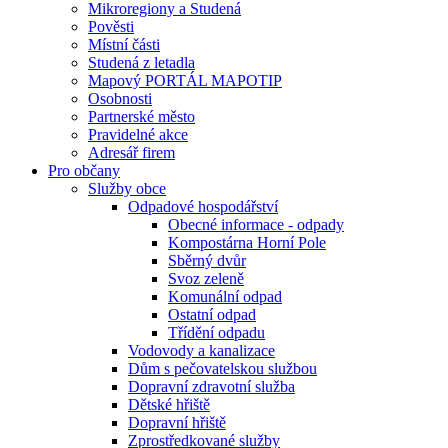
Mikroregiony a Studená
Pověsti
Místní části
Studená z letadla
Mapový PORTÁL MAPOTIP
Osobnosti
Partnerské město
Pravidelné akce
Adresář firem
Pro občany
Služby obce
Odpadové hospodářství
Obecné informace - odpady
Kompostárna Horní Pole
Sběrný dvůr
Svoz zeleně
Komunální odpad
Ostatní odpad
Třídění odpadu
Vodovody a kanalizace
Dům s pečovatelskou službou
Dopravní zdravotní služba
Dětské hřiště
Dopravní hřiště
Zprostředkované služby