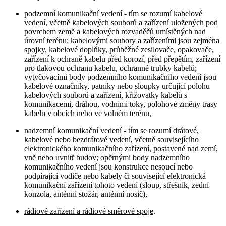
podzemní komunikační vedení
- tím se rozumí kabelové
vedení, včetně kabelových souborů a zařízení uložených pod
povrchem země a kabelových rozvaděčů umístěných nad
úrovní terénu; kabelovými soubory a zařízeními jsou zejména
spojky, kabelové doplňky, průběžné zesilovače, opakovače,
zařízení k ochraně kabelu před korozí, před přepětím, zařízení
pro tlakovou ochranu kabelu, ochranné trubky kabelů;
vytyčovacími body podzemního komunikačního vedení jsou
kabelové označníky, patníky nebo sloupky určující polohu
kabelových souborů a zařízení, křižovatky kabelů s
komunikacemi, dráhou, vodními toky, polohové změny trasy
kabelu v obcích nebo ve volném terénu,
nadzemní komunikační vedení
- tím se rozumí drátové,
kabelové nebo bezdrátové vedení, včetně souvisejícího
elektronického komunikačního zařízení, postavené nad zemí,
vně nebo uvnitř budov; opěrnými body nadzemního
komunikačního vedení jsou konstrukce nesoucí nebo
podpírající vodiče nebo kabely či související elektronická
komunikační zařízení tohoto vedení (sloup, střešník, zední
konzola, anténní stožár, anténní nosič),
rádiové zařízení a rádiové směrové spoje
.