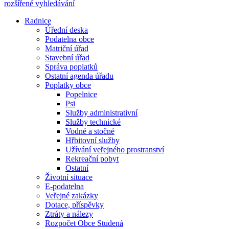
rozšířené vyhledávání
Radnice
Úřední deska
Podatelna obce
Matriční úřad
Stavební úřad
Správa poplatků
Ostatní agenda úřadu
Poplatky obce
Popelnice
Psi
Služby administrativní
Služby technické
Vodné a stočné
Hřbitovní služby
Užívání veřejného prostranství
Rekreační pobyt
Ostatní
Životní situace
E-podatelna
Veřejné zakázky
Dotace, příspěvky
Ztráty a nálezy
Rozpočet Obce Studená