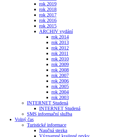
rok 2019
rok 2018
rok 2017
rok 2016
rok 2015
ARCHIV vydání
rok 2014
rok 2013
rok 2012
rok 2011
rok 2010
rok 2009
rok 2008
rok 2007
rok 2006
rok 2005
rok 2004
rok 2003
INTERNET Studená
INTERNET Studená
SMS informační služba
Volný čas
Turistické informace
Naučná stezka
Významné krajinné prvky