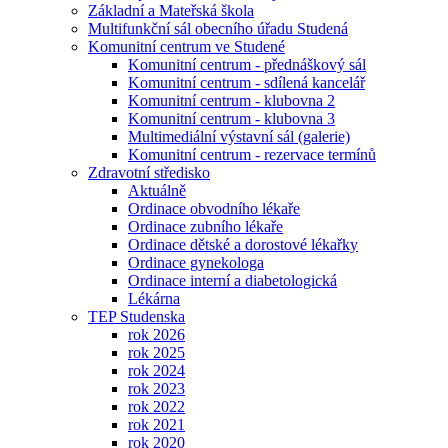
Základní a Mateřská škola
Multifunkční sál obecního úřadu Studená
Komunitní centrum ve Studené
Komunitní centrum - přednáškový sál
Komunitní centrum - sdílená kancelář
Komunitní centrum - klubovna 2
Komunitní centrum - klubovna 3
Multimediální výstavní sál (galerie)
Komunitní centrum - rezervace termínů
Zdravotní středisko
Aktuálně
Ordinace obvodního lékaře
Ordinace zubního lékaře
Ordinace dětské a dorostové lékařky
Ordinace gynekologa
Ordinace interní a diabetologická
Lékárna
TEP Studenska
rok 2026
rok 2025
rok 2024
rok 2023
rok 2022
rok 2021
rok 2020