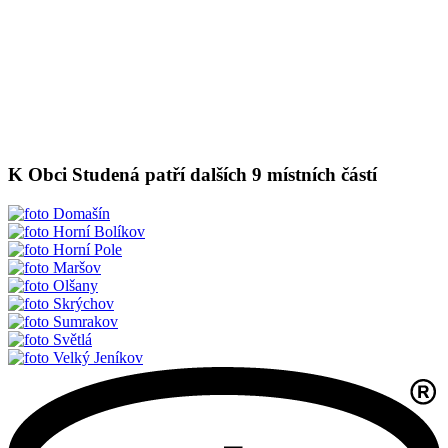
K Obci Studená patří dalších 9 místních částí
Domašín
Horní Bolíkov
Horní Pole
Maršov
Olšany
Skrýchov
Sumrakov
Světlá
Velký Jeníkov