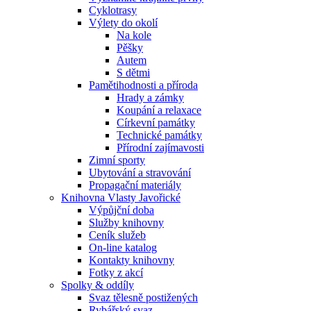
Cyklotrasy
Výlety do okolí
Na kole
Pěšky
Autem
S dětmi
Pamětihodnosti a příroda
Hrady a zámky
Koupání a relaxace
Církevní památky
Technické památky
Přírodní zajímavosti
Zimní sporty
Ubytování a stravování
Propagační materiály
Knihovna Vlasty Javořické
Výpůjční doba
Služby knihovny
Ceník služeb
On-line katalog
Kontakty knihovny
Fotky z akcí
Spolky & oddíly
Svaz tělesně postižených
Rybářský svaz