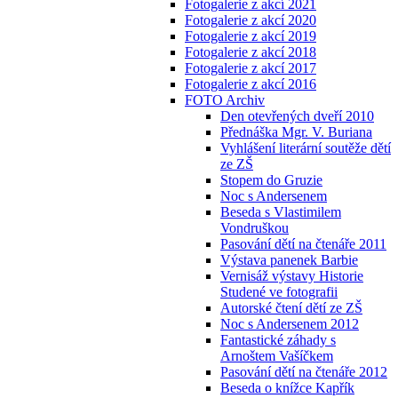
Fotogalerie z akcí 2021
Fotogalerie z akcí 2020
Fotogalerie z akcí 2019
Fotogalerie z akcí 2018
Fotogalerie z akcí 2017
Fotogalerie z akcí 2016
FOTO Archiv
Den otevřených dveří 2010
Přednáška Mgr. V. Buriana
Vyhlášení literární soutěže dětí
ze ZŠ
Stopem do Gruzie
Noc s Andersenem
Beseda s Vlastimilem
Vondruškou
Pasování dětí na čtenáře 2011
Výstava panenek Barbie
Vernisáž výstavy Historie
Studené ve fotografii
Autorské čtení dětí ze ZŠ
Noc s Andersenem 2012
Fantastické záhady s
Arnoštem Vašíčkem
Pasování dětí na čtenáře 2012
Beseda o knížce Kapřík