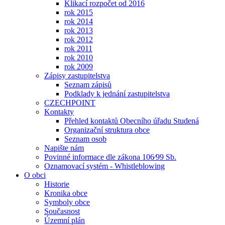
Klikací rozpočet od 2016
rok 2015
rok 2014
rok 2013
rok 2012
rok 2011
rok 2010
rok 2009
Zápisy zastupitelstva
Seznam zápisů
Podklady k jednání zastupitelstva
CZECHPOINT
Kontakty
Přehled kontaktů Obecního úřadu Studená
Organizační struktura obce
Seznam osob
Napište nám
Povinné informace dle zákona 106⁄99 Sb.
Oznamovací systém - Whistleblowing
O obci
Historie
Kronika obce
Symboly obce
Současnost
Územní plán