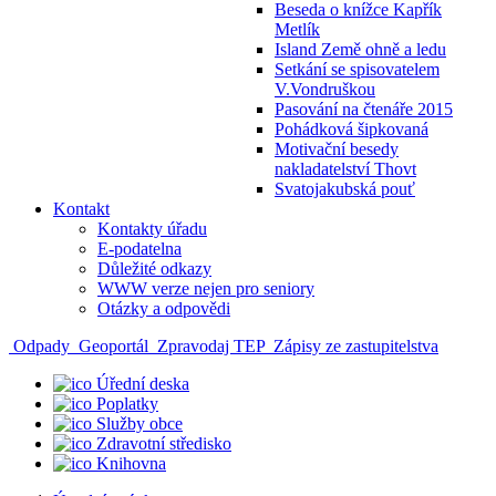
Beseda o knížce Kapřík
Metlík
Island Země ohně a ledu
Setkání se spisovatelem
V.Vondruškou
Pasování na čtenáře 2015
Pohádková šipkovaná
Motivační besedy
nakladatelství Thovt
Svatojakubská pouť
Kontakt
Kontakty úřadu
E-podatelna
Důležité odkazy
WWW verze nejen pro seniory
Otázky a odpovědi
Odpady
Geoportál
Zpravodaj TEP
Zápisy ze zastupitelstva
Úřední deska
Poplatky
Služby obce
Zdravotní středisko
Knihovna