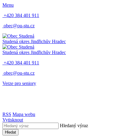
Menu
+420 384 401 911
obec@ou-stu.cz
Studená
okres Jindřichův Hradec
Studená
okres Jindřichův Hradec
+420 384 401 911
obec@ou-stu.cz
Verze pro seniory
RSS
Mapa webu
Vytisknout
Hledaný výraz
Hledat