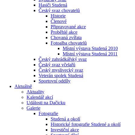
Hasiči Studená
Český svaz chovatelů
Historie
Členové
Připravované akce
Proběhlé akce
Chovaná zvířata
Fotoalba chovatelů
Místní výstava Studená 2010
Místní výstava Studená 2011
Český zahrádkářský svaz
Český svaz včelařů
Český myslivecký svaz
Veterán spolek Studená
Sportovní oddíly
Aktuálně
Aktuality
Kalendář akcí
Události na Dačicku
Galerie
Fotografie
Studená a okolí
Historické fotografie Studené a okolí
Investiční akce