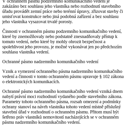
V ochranném pásmu podzemního komunikačního vedení je
zakázáno bez souhlasu jeho vlastníka nebo rozhodnutí stavebního
úřadu provádět zemní práce nebo terénní úpravy, zřizovat stavby či
umisťovat konstrukce nebo jiná podobná zařízení a bez souhlasu
jeho vlastníka vysazovat trvalé porosty.
Činnosti v ochranném pásmu podzemního komunikačního vedení,
které by znemožňovaly nebo podstatně znesnadňovaly přístup k
tomuto vedení, nebo které by mohly ohrozit bezpečnost a
spolehlivost jeho provozu, je možné vykonávat jen po předchozím
souhlasu vlastníka vedení.
Ochranné pásmo nadzemního komunikačního vedení
Vznik a vymezení ochranného pásma nadzemního komunikačního
vedení a činnosti v tomto ochranném pásmu upravuje § 102 zákona
o elektronických komunikacích.
Ochranné pásmo nadzemního komunikačního vedení vzniká dnem
nabytí právní moci rozhodnutí vydaného podle stavebního zákona.
Parametry tohoto ochranného pásma, rozsah omezení a podmínky
ochrany stanoví na návrh vlastníka tohoto vedení místně příslušný
stavební úřad v rozhodnutí o ochranném pásmu. Přitom musí být
šetřeno práv vlastníků nemovitostí nacházejících se v ochranném
pásmu nadzemního komunikačního vedení.