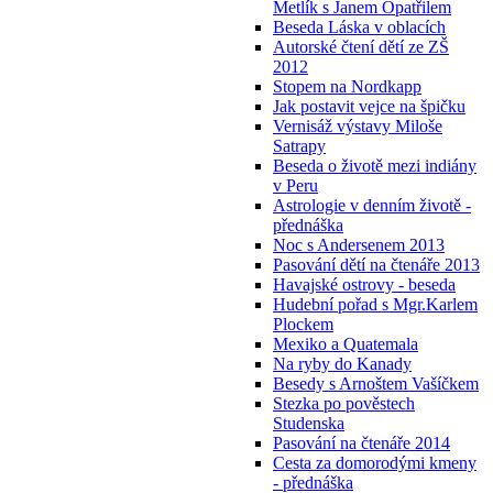
Metlík s Janem Opatřilem
Beseda Láska v oblacích
Autorské čtení dětí ze ZŠ
2012
Stopem na Nordkapp
Jak postavit vejce na špičku
Vernisáž výstavy Miloše
Satrapy
Beseda o životě mezi indiány
v Peru
Astrologie v denním životě -
přednáška
Noc s Andersenem 2013
Pasování dětí na čtenáře 2013
Havajské ostrovy - beseda
Hudební pořad s Mgr.Karlem
Plockem
Mexiko a Quatemala
Na ryby do Kanady
Besedy s Arnoštem Vašíčkem
Stezka po pověstech
Studenska
Pasování na čtenáře 2014
Cesta za domorodými kmeny
- přednáška