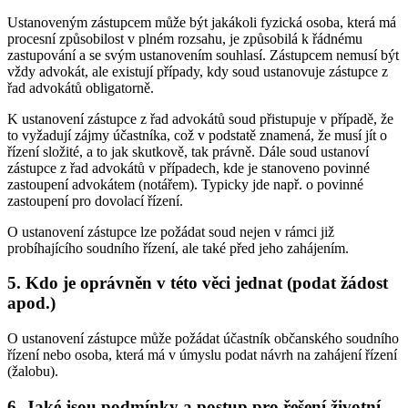
Ustanoveným zástupcem může být jakákoli fyzická osoba, která má
procesní způsobilost v plném rozsahu, je způsobilá k řádnému
zastupování a se svým ustanovením souhlasí. Zástupcem nemusí být
vždy advokát, ale existují případy, kdy soud ustanovuje zástupce z
řad advokátů obligatorně.
K ustanovení zástupce z řad advokátů soud přistupuje v případě, že
to vyžadují zájmy účastníka, což v podstatě znamená, že musí jít o
řízení složité, a to jak skutkově, tak právně. Dále soud ustanoví
zástupce z řad advokátů v případech, kde je stanoveno povinné
zastoupení advokátem (notářem). Typicky jde např. o povinné
zastoupení pro dovolací řízení.
O ustanovení zástupce lze požádat soud nejen v rámci již
probíhajícího soudního řízení, ale také před jeho zahájením.
5. Kdo je oprávněn v této věci jednat (podat žádost
apod.)
O ustanovení zástupce může požádat účastník občanského soudního
řízení nebo osoba, která má v úmyslu podat návrh na zahájení řízení
(žalobu).
6. Jaké jsou podmínky a postup pro řešení životní