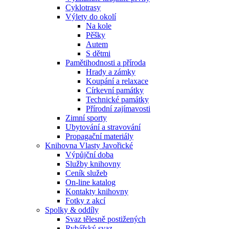
Cyklotrasy
Výlety do okolí
Na kole
Pěšky
Autem
S dětmi
Pamětihodnosti a příroda
Hrady a zámky
Koupání a relaxace
Církevní památky
Technické památky
Přírodní zajímavosti
Zimní sporty
Ubytování a stravování
Propagační materiály
Knihovna Vlasty Javořické
Výpůjční doba
Služby knihovny
Ceník služeb
On-line katalog
Kontakty knihovny
Fotky z akcí
Spolky & oddíly
Svaz tělesně postižených
Rybářský svaz