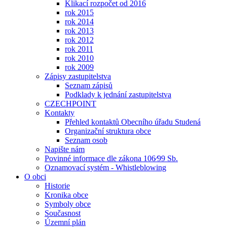
Klikací rozpočet od 2016
rok 2015
rok 2014
rok 2013
rok 2012
rok 2011
rok 2010
rok 2009
Zápisy zastupitelstva
Seznam zápisů
Podklady k jednání zastupitelstva
CZECHPOINT
Kontakty
Přehled kontaktů Obecního úřadu Studená
Organizační struktura obce
Seznam osob
Napište nám
Povinné informace dle zákona 106⁄99 Sb.
Oznamovací systém - Whistleblowing
O obci
Historie
Kronika obce
Symboly obce
Současnost
Územní plán