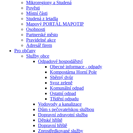
Mikroregiony a Studená
Pověsti
Místní části
Studená z letadla
Mapový PORTÁL MAPOTIP
Osobnosti
Partnerské město
Pravidelné akce
Adresář firem
Pro občany
Služby obce
Odpadové hospodářství
Obecné informace - odpady
Kompostárna Horní Pole
Sběrný dvůr
Svoz zeleně
Komunální odpad
Ostatní odpad
Třídění odpadu
Vodovody a kanalizace
Dům s pečovatelskou službou
Dopravní zdravotní služba
Dětské hřiště
Dopravní hřiště
Zprostředkované služby