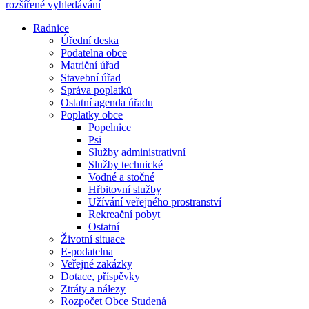
rozšířené vyhledávání
Radnice
Úřední deska
Podatelna obce
Matriční úřad
Stavební úřad
Správa poplatků
Ostatní agenda úřadu
Poplatky obce
Popelnice
Psi
Služby administrativní
Služby technické
Vodné a stočné
Hřbitovní služby
Užívání veřejného prostranství
Rekreační pobyt
Ostatní
Životní situace
E-podatelna
Veřejné zakázky
Dotace, příspěvky
Ztráty a nálezy
Rozpočet Obce Studená