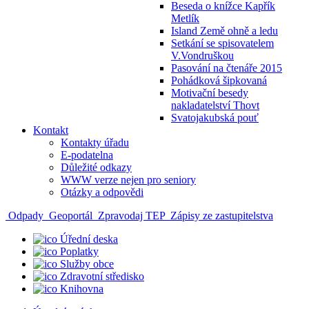
Beseda o knížce Kapřík
Metlík
Island Země ohně a ledu
Setkání se spisovatelem
V.Vondruškou
Pasování na čtenáře 2015
Pohádková šipkovaná
Motivační besedy
nakladatelství Thovt
Svatojakubská pouť
Kontakt
Kontakty úřadu
E-podatelna
Důležité odkazy
WWW verze nejen pro seniory
Otázky a odpovědi
Odpady
Geoportál
Zpravodaj TEP
Zápisy ze zastupitelstva
Úřední deska
Poplatky
Služby obce
Zdravotní středisko
Knihovna