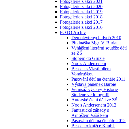
Fotogalerie z akcí 2021
Fotogalerie z akcí 2020
Fotogalerie z akcí 2019
Fotogalerie z akcí 2018
Fotogalerie z akcí 2017
Fotogalerie z akcí 2016
FOTO Archiv
Den otevřených dveří 2010
Přednáška Mgr. V. Buriana
Vyhlášení literární soutěže dětí
ze ZŠ
Stopem do Gruzie
Noc s Andersenem
Beseda s Vlastimilem
Vondruškou
Pasování dětí na čtenáře 2011
Výstava panenek Barbie
Vernisáž výstavy Historie
Studené ve fotografii
Autorské čtení dětí ze ZŠ
Noc s Andersenem 2012
Fantastické záhady s
Arnoštem Vašíčkem
Pasování dětí na čtenáře 2012
Beseda o knížce Kapřík