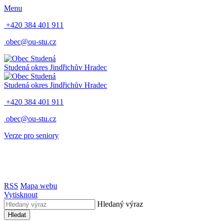
Menu
+420 384 401 911
obec@ou-stu.cz
Studená
okres Jindřichův Hradec
Studená
okres Jindřichův Hradec
+420 384 401 911
obec@ou-stu.cz
Verze pro seniory
RSS
Mapa webu
Vytisknout
Hledaný výraz
Hledat