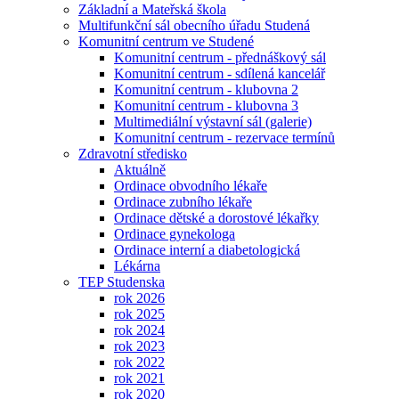
Základní a Mateřská škola
Multifunkční sál obecního úřadu Studená
Komunitní centrum ve Studené
Komunitní centrum - přednáškový sál
Komunitní centrum - sdílená kancelář
Komunitní centrum - klubovna 2
Komunitní centrum - klubovna 3
Multimediální výstavní sál (galerie)
Komunitní centrum - rezervace termínů
Zdravotní středisko
Aktuálně
Ordinace obvodního lékaře
Ordinace zubního lékaře
Ordinace dětské a dorostové lékařky
Ordinace gynekologa
Ordinace interní a diabetologická
Lékárna
TEP Studenska
rok 2026
rok 2025
rok 2024
rok 2023
rok 2022
rok 2021
rok 2020