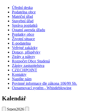
Úřední deska
Podatelna obce
Matriční úřad
Stavební úřad
Správa poplatků
Ostatní agenda úřadu
Poplatky obce
Životní situace
E-podatelna
Veřejné zakázky
Dotace, příspěvky
Ztráty a nálezy
Rozpočet Obce Studená
Zápisy zastupitelstva
CZECHPOINT
Kontakty
Napište nám
Povinné informace dle zákona 106⁄99 Sb.
Oznamovací systém - Whistleblowing
Kalendář
Srpen
2026