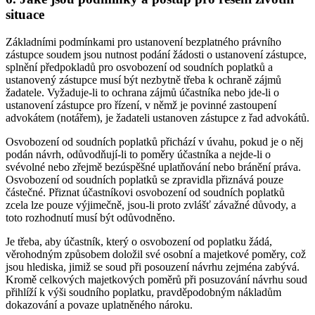
situace
Základními podmínkami pro ustanovení bezplatného právního
zástupce soudem jsou nutnost podání žádosti o ustanovení zástupce,
splnění předpokladů pro osvobození od soudních poplatků a
ustanovený zástupce musí být nezbytně třeba k ochraně zájmů
žadatele. Vyžaduje-li to ochrana zájmů účastníka nebo jde-li o
ustanovení zástupce pro řízení, v němž je povinné zastoupení
advokátem (notářem), je žadateli ustanoven zástupce z řad advokátů.
Osvobození od soudních poplatků přichází v úvahu, pokud je o něj
podán návrh, odůvodňují-li to poměry účastníka a nejde-li o
svévolné nebo zřejmě bezúspěšné uplatňování nebo bránění práva.
Osvobození od soudních poplatků se zpravidla přiznává pouze
částečné. Přiznat účastníkovi osvobození od soudních poplatků
zcela lze pouze výjimečně, jsou-li proto zvlášť závažné důvody, a
toto rozhodnutí musí být odůvodněno.
Je třeba, aby účastník, který o osvobození od poplatku žádá,
věrohodným způsobem doložil své osobní a majetkové poměry, což
jsou hlediska, jimiž se soud při posouzení návrhu zejména zabývá.
Kromě celkových majetkových poměrů při posuzování návrhu soud
přihlíží k výši soudního poplatku, pravděpodobným nákladům
dokazování a povaze uplatněného nároku.