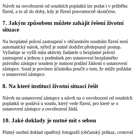
Návrh na osvobození od soudních poplatků lze podat i v průběhu
řízení, a to až do doby, kdy je řízení pravomocně skončeno.
7. Jakým způsobem můžete zahájit řešení životní
situace
Na bezplatné právní zastoupení v občanském soudním řízení není
automatický nárok, nýbrž je nutné dodržet předepsaný postup.
Vyžaduje se vyšší míra aktivity žadatele o bezplatné právní
zastoupení a jednou z podmínek pro ustanovení bezplatného
právního zástupce soudem je nutnost podání žádosti o ustanovení
zástupce. Soud je povinen účastníka poučit o tom, že může požádat
o ustanovení zástupce.
8. Na které instituci životní situaci řešit
Návrh na ustanovení zástupce a návrh na o osvobození od soudních
poplatků se podává u soudu, který vede řízení, pro které se o
ustanovení zástupce a osvobození žádá.
10. Jaké doklady je nutné mít s sebou
Platný osobní doklad opatřený fotografií (občanský průkaz, cestovní