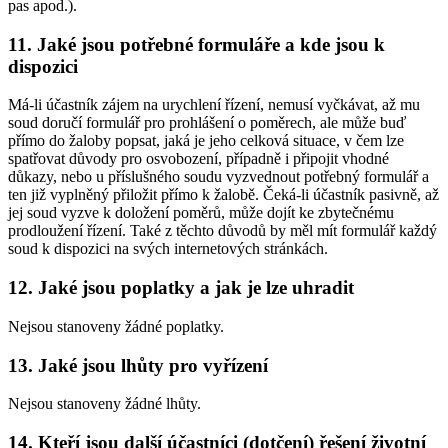
pas apod.).
11. Jaké jsou potřebné formuláře a kde jsou k
dispozici
Má-li účastník zájem na urychlení řízení, nemusí vyčkávat, až mu
soud doručí formulář pro prohlášení o poměrech, ale může buď
přímo do žaloby popsat, jaká je jeho celková situace, v čem lze
spatřovat důvody pro osvobození, případně i připojit vhodné
důkazy, nebo u příslušného soudu vyzvednout potřebný formulář a
ten již vyplněný přiložit přímo k žalobě. Čeká-li účastník pasivně, až
jej soud vyzve k doložení poměrů, může dojít ke zbytečnému
prodloužení řízení. Také z těchto důvodů by měl mít formulář každý
soud k dispozici na svých internetových stránkách.
12. Jaké jsou poplatky a jak je lze uhradit
Nejsou stanoveny žádné poplatky.
13. Jaké jsou lhůty pro vyřízení
Nejsou stanoveny žádné lhůty.
14. Kteří jsou další účastníci (dotčení) řešení životní