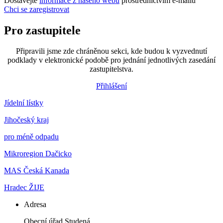
Dostávejte
informace z našeho webu
prostřednictvím e-mailů
Chci se zaregistrovat
Pro zastupitele
Připravili jsme zde chráněnou sekci, kde budou k vyzvednutí
podklady v elektronické podobě pro jednání jednotlivých zasedání
zastupitelstva.
Přihlášení
Jídelní lístky
Jihočeský kraj
pro méně odpadu
Mikroregion Dačicko
MAS Česká Kanada
Hradec ŽIJE
Adresa
Obecní úřad Studená