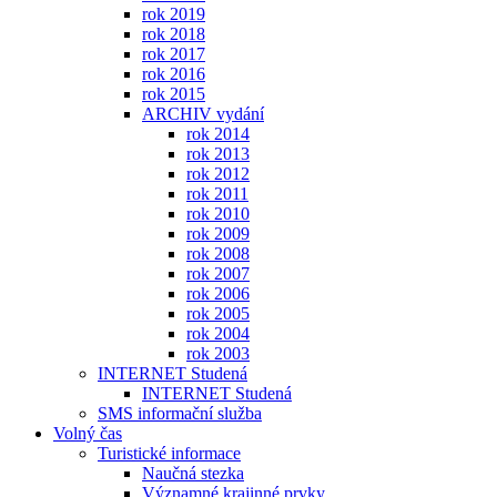
rok 2019
rok 2018
rok 2017
rok 2016
rok 2015
ARCHIV vydání
rok 2014
rok 2013
rok 2012
rok 2011
rok 2010
rok 2009
rok 2008
rok 2007
rok 2006
rok 2005
rok 2004
rok 2003
INTERNET Studená
INTERNET Studená
SMS informační služba
Volný čas
Turistické informace
Naučná stezka
Významné krajinné prvky