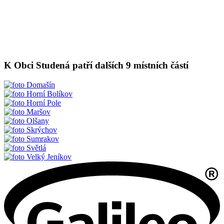
K Obci Studená patří dalších 9 místních částí
Domašín
Horní Bolíkov
Horní Pole
Maršov
Olšany
Skrýchov
Sumrakov
Světlá
Velký Jeníkov