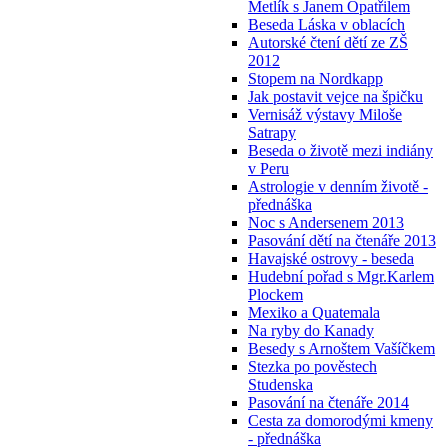
Metlík s Janem Opatřilem
Beseda Láska v oblacích
Autorské čtení dětí ze ZŠ
2012
Stopem na Nordkapp
Jak postavit vejce na špičku
Vernisáž výstavy Miloše
Satrapy
Beseda o životě mezi indiány
v Peru
Astrologie v denním životě -
přednáška
Noc s Andersenem 2013
Pasování dětí na čtenáře 2013
Havajské ostrovy - beseda
Hudební pořad s Mgr.Karlem
Plockem
Mexiko a Quatemala
Na ryby do Kanady
Besedy s Arnoštem Vašíčkem
Stezka po pověstech
Studenska
Pasování na čtenáře 2014
Cesta za domorodými kmeny
- přednáška