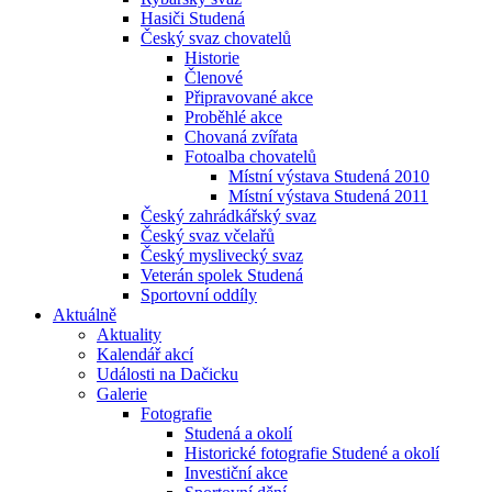
Hasiči Studená
Český svaz chovatelů
Historie
Členové
Připravované akce
Proběhlé akce
Chovaná zvířata
Fotoalba chovatelů
Místní výstava Studená 2010
Místní výstava Studená 2011
Český zahrádkářský svaz
Český svaz včelařů
Český myslivecký svaz
Veterán spolek Studená
Sportovní oddíly
Aktuálně
Aktuality
Kalendář akcí
Události na Dačicku
Galerie
Fotografie
Studená a okolí
Historické fotografie Studené a okolí
Investiční akce