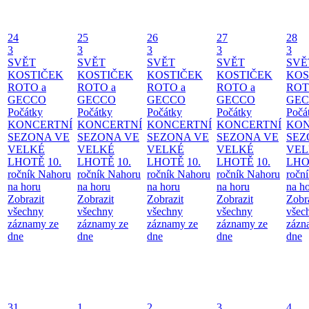
24
25
26
27
28
3
3
3
3
3
SVĚT
SVĚT
SVĚT
SVĚT
SVĚ
KOSTIČEK
KOSTIČEK
KOSTIČEK
KOSTIČEK
KOS
ROTO a
ROTO a
ROTO a
ROTO a
ROT
GECCO
GECCO
GECCO
GECCO
GE
Počátky
Počátky
Počátky
Počátky
Počá
KONCERTNÍ
KONCERTNÍ
KONCERTNÍ
KONCERTNÍ
KON
SEZONA VE
SEZONA VE
SEZONA VE
SEZONA VE
SEZ
VELKÉ
VELKÉ
VELKÉ
VELKÉ
VEL
LHOTĚ
10.
LHOTĚ
10.
LHOTĚ
10.
LHOTĚ
10.
LHO
ročník Nahoru
ročník Nahoru
ročník Nahoru
ročník Nahoru
ročn
na horu
na horu
na horu
na horu
na h
Zobrazit
Zobrazit
Zobrazit
Zobrazit
Zobr
všechny
všechny
všechny
všechny
všec
záznamy ze
záznamy ze
záznamy ze
záznamy ze
zázn
dne
dne
dne
dne
dne
31
1
2
3
4