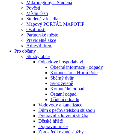
Mikroregiony a Studená
Pověsti
Místní části
Studená z letadla
Mapový PORTÁL MAPOTIP
Osobnosti
Partnerské město
Pravidelné akce
Adresář firem
Pro občany
Služby obce
Odpadové hospodářství
Obecné informace - odpady
Kompostárna Horní Pole
Sběrný dvůr
Svoz zeleně
Komunální odpad
Ostatní odpad
Třídění odpadu
Vodovody a kanalizace
Dům s pečovatelskou službou
Dopravní zdravotní služba
Dětské hřiště
Dopravní hřiště
Zprostředkované služby