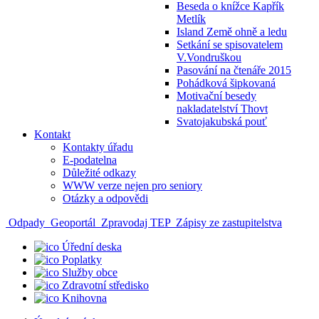
Beseda o knížce Kapřík
Metlík
Island Země ohně a ledu
Setkání se spisovatelem
V.Vondruškou
Pasování na čtenáře 2015
Pohádková šipkovaná
Motivační besedy
nakladatelství Thovt
Svatojakubská pouť
Kontakt
Kontakty úřadu
E-podatelna
Důležité odkazy
WWW verze nejen pro seniory
Otázky a odpovědi
Odpady
Geoportál
Zpravodaj TEP
Zápisy ze zastupitelstva
Úřední deska
Poplatky
Služby obce
Zdravotní středisko
Knihovna