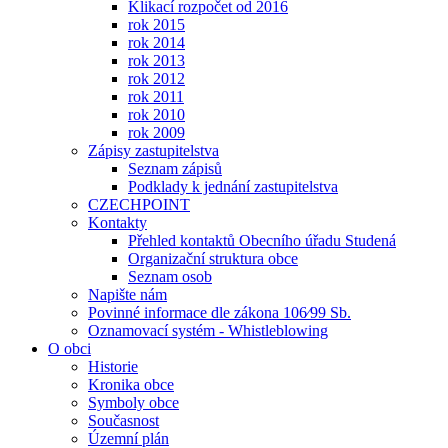
Klikací rozpočet od 2016
rok 2015
rok 2014
rok 2013
rok 2012
rok 2011
rok 2010
rok 2009
Zápisy zastupitelstva
Seznam zápisů
Podklady k jednání zastupitelstva
CZECHPOINT
Kontakty
Přehled kontaktů Obecního úřadu Studená
Organizační struktura obce
Seznam osob
Napište nám
Povinné informace dle zákona 106⁄99 Sb.
Oznamovací systém - Whistleblowing
O obci
Historie
Kronika obce
Symboly obce
Současnost
Územní plán