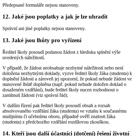
Předepsané formuláře nejsou stanoveny.
12. Jaké jsou poplatky a jak je lze uhradit
Správní ani jiné poplatky nejsou stanoveny.
13. Jaké jsou lhůty pro vyřízení
Ředitel školy posoudí podanou žádost z hlediska splnění výše
uvedených náležitostí.
V případě, že žádost neobsahuje nezbytné náležitosti nebo není
doložena nezbytnými doklady, vyzve ředitel školy žáka (studenta) k
doplnění žádosti a zároveň jej upozorní, že pokud nebude žádost ve
stanovené lhůtě doplněna (např. pokud nebude doložen doklad o
dosaženém vzdělání), bude ředitel školy nucen rozhodnout o
zamítnutí žádosti (viz správní řád).
V dalším řízení pak ředitel školy posoudí obsah a rozsah
absolvovaného vzdělání žáka (studenta) ve vztahu k současnému
studijnímu či učebnímu oboru, případně ověří znalosti žáka
(studenta) z předchozího vzdělání rozdílovou zkouškou.
14. Kteří jsou další účastníci (dotčení) řešení životní