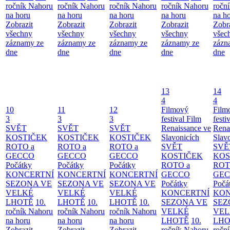
ročník Nahoru
ročník Nahoru
ročník Nahoru
ročník Nahoru
ročn
na horu
na horu
na horu
na horu
na h
Zobrazit
Zobrazit
Zobrazit
Zobrazit
Zobr
všechny
všechny
všechny
všechny
všec
záznamy ze
záznamy ze
záznamy ze
záznamy ze
zázn
dne
dne
dne
dne
dne
13
14
4
4
10
11
12
Filmový
Film
3
3
3
festival Film
festi
SVĚT
SVĚT
SVĚT
Renaissance ve
Rena
KOSTIČEK
KOSTIČEK
KOSTIČEK
Slavonicích
Slav
ROTO a
ROTO a
ROTO a
SVĚT
SVĚ
GECCO
GECCO
GECCO
KOSTIČEK
KOS
Počátky
Počátky
Počátky
ROTO a
ROT
KONCERTNÍ
KONCERTNÍ
KONCERTNÍ
GECCO
GE
SEZONA VE
SEZONA VE
SEZONA VE
Počátky
Počá
VELKÉ
VELKÉ
VELKÉ
KONCERTNÍ
KON
LHOTĚ
10.
LHOTĚ
10.
LHOTĚ
10.
SEZONA VE
SEZ
ročník Nahoru
ročník Nahoru
ročník Nahoru
VELKÉ
VEL
na horu
na horu
na horu
LHOTĚ
10.
LHO
Zobrazit
Zobrazit
Zobrazit
ročník Nahoru
ročn