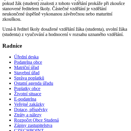
pokud žák (student) znalosti z tohoto vzdělání prokáže při zkoušce
stanovené ředitelem školy. Částečné vzdělání je vzdělání
neukončené úspěšně vykonanou závěrečnou nebo maturitní
zkouškou.
Uzná-li ředitel školy dosažené vzdělání žáka (studenta), uvolní žáka
(studenta) z vyučování a hodnocení v rozsahu uznaného vzdělání.
Radnice
Úřední deska
Podatelna obce
Matriční úřad
Stavební úřad
Správa poplatků
Ostatní agenda úřadu
Poplatky obce
Životní situace
E-podatelna
Veřejné zakázky
Dotace, příspěvky
Ztráty a nálezy
Rozpočet Obce Studená
Zápisy zastupitelstva
CZECHPOINT