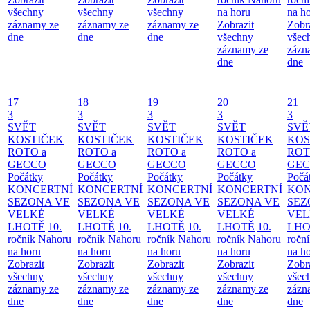
všechny
všechny
všechny
na horu
na h
záznamy ze
záznamy ze
záznamy ze
Zobrazit
Zobr
dne
dne
dne
všechny
všec
záznamy ze
zázn
dne
dne
17
18
19
20
21
3
3
3
3
3
SVĚT
SVĚT
SVĚT
SVĚT
SVĚ
KOSTIČEK
KOSTIČEK
KOSTIČEK
KOSTIČEK
KOS
ROTO a
ROTO a
ROTO a
ROTO a
ROT
GECCO
GECCO
GECCO
GECCO
GE
Počátky
Počátky
Počátky
Počátky
Počá
KONCERTNÍ
KONCERTNÍ
KONCERTNÍ
KONCERTNÍ
KON
SEZONA VE
SEZONA VE
SEZONA VE
SEZONA VE
SEZ
VELKÉ
VELKÉ
VELKÉ
VELKÉ
VEL
LHOTĚ
10.
LHOTĚ
10.
LHOTĚ
10.
LHOTĚ
10.
LHO
ročník Nahoru
ročník Nahoru
ročník Nahoru
ročník Nahoru
ročn
na horu
na horu
na horu
na horu
na h
Zobrazit
Zobrazit
Zobrazit
Zobrazit
Zobr
všechny
všechny
všechny
všechny
všec
záznamy ze
záznamy ze
záznamy ze
záznamy ze
zázn
dne
dne
dne
dne
dne