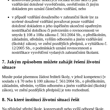
vzdělávání doložené vysvědčením, osvědčením či jiným
dokladem pro uznání částečného vzdělání, nebo
v případě vzdělání dosaženého v zahraniční škole lze za
ucelené dosažené vzdělání považovat pouze vzdělání
doložené dokladem o jeho úspěšném ukončení opatřeným
nostrifikační doložkou či potvrzením o rovnocennosti ve
smyslu § 108 a 108a zákona č. 561/2004 Sb., o předškolním,
základním, středním, vyšším odborném a jiném vzdělávání
(školský zákon), ve znění pozdějších předpisů, a vyhláškou č.
12/2005 Sb., o podmínkách uznání rovnocennosti a
nostrifikace vysvědčení vydaných zahraničními školami.
7. Jakým způsobem můžete zahájit řešení životní
situace
Musíte podat písemnou žádost řediteli školy, v jehož kompetenci [v
souladu s § 70 nebo § 100 zákona č. 561/2004 Sb., o předškolním,
základním, středním, vyšším odborném a jiném vzdělávání (školský
zákon), ve znění pozdějších předpisů] je toto rozhodnutí.
8. Na které instituci životní situaci řešit
Na příslušné střední škole, konzervatoři nebo vyšší odborné škole.