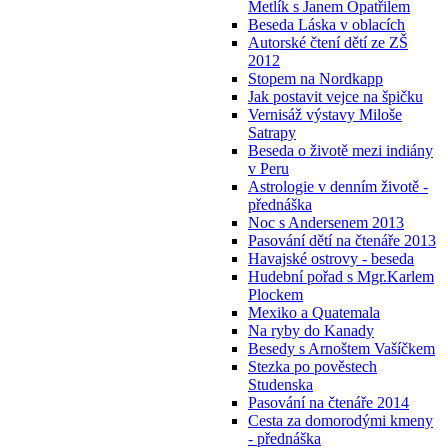
Metlík s Janem Opatřilem
Beseda Láska v oblacích
Autorské čtení dětí ze ZŠ
2012
Stopem na Nordkapp
Jak postavit vejce na špičku
Vernisáž výstavy Miloše
Satrapy
Beseda o životě mezi indiány
v Peru
Astrologie v denním životě -
přednáška
Noc s Andersenem 2013
Pasování dětí na čtenáře 2013
Havajské ostrovy - beseda
Hudební pořad s Mgr.Karlem
Plockem
Mexiko a Quatemala
Na ryby do Kanady
Besedy s Arnoštem Vašíčkem
Stezka po pověstech
Studenska
Pasování na čtenáře 2014
Cesta za domorodými kmeny
- přednáška