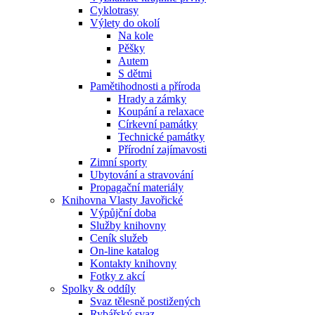
Cyklotrasy
Výlety do okolí
Na kole
Pěšky
Autem
S dětmi
Pamětihodnosti a příroda
Hrady a zámky
Koupání a relaxace
Církevní památky
Technické památky
Přírodní zajímavosti
Zimní sporty
Ubytování a stravování
Propagační materiály
Knihovna Vlasty Javořické
Výpůjční doba
Služby knihovny
Ceník služeb
On-line katalog
Kontakty knihovny
Fotky z akcí
Spolky & oddíly
Svaz tělesně postižených
Rybářský svaz