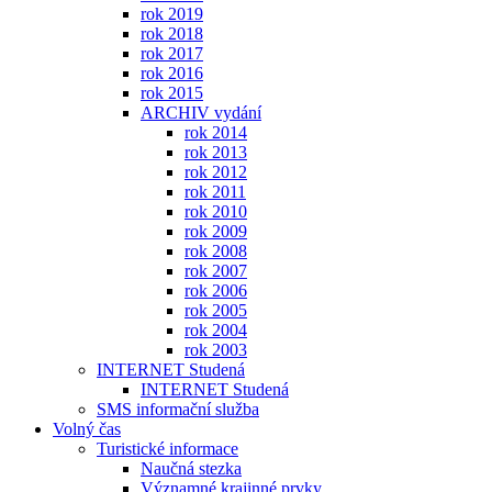
rok 2019
rok 2018
rok 2017
rok 2016
rok 2015
ARCHIV vydání
rok 2014
rok 2013
rok 2012
rok 2011
rok 2010
rok 2009
rok 2008
rok 2007
rok 2006
rok 2005
rok 2004
rok 2003
INTERNET Studená
INTERNET Studená
SMS informační služba
Volný čas
Turistické informace
Naučná stezka
Významné krajinné prvky