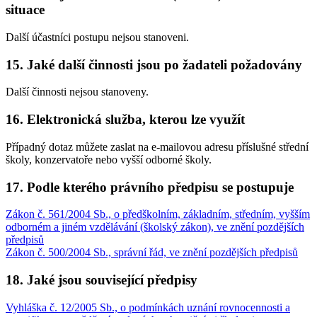
situace
Další účastníci postupu nejsou stanoveni.
15. Jaké další činnosti jsou po žadateli požadovány
Další činnosti nejsou stanoveny.
16. Elektronická služba, kterou lze využít
Případný dotaz můžete zaslat na e-mailovou adresu příslušné střední
školy, konzervatoře nebo vyšší odborné školy.
17. Podle kterého právního předpisu se postupuje
Zákon č. 561/2004 Sb., o předškolním, základním, středním, vyšším
odborném a jiném vzdělávání (školský zákon), ve znění pozdějších
předpisů
Zákon č. 500/2004 Sb., správní řád, ve znění pozdějších předpisů
18. Jaké jsou související předpisy
Vyhláška č. 12/2005 Sb., o podmínkách uznání rovnocennosti a