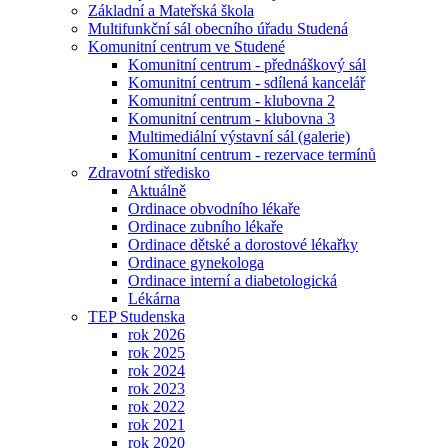
Základní a Mateřská škola
Multifunkční sál obecního úřadu Studená
Komunitní centrum ve Studené
Komunitní centrum - přednáškový sál
Komunitní centrum - sdílená kancelář
Komunitní centrum - klubovna 2
Komunitní centrum - klubovna 3
Multimediální výstavní sál (galerie)
Komunitní centrum - rezervace termínů
Zdravotní středisko
Aktuálně
Ordinace obvodního lékaře
Ordinace zubního lékaře
Ordinace dětské a dorostové lékařky
Ordinace gynekologa
Ordinace interní a diabetologická
Lékárna
TEP Studenska
rok 2026
rok 2025
rok 2024
rok 2023
rok 2022
rok 2021
rok 2020