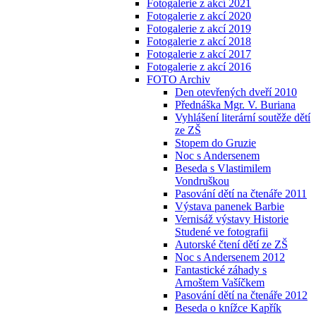
Fotogalerie z akcí 2021
Fotogalerie z akcí 2020
Fotogalerie z akcí 2019
Fotogalerie z akcí 2018
Fotogalerie z akcí 2017
Fotogalerie z akcí 2016
FOTO Archiv
Den otevřených dveří 2010
Přednáška Mgr. V. Buriana
Vyhlášení literární soutěže dětí
ze ZŠ
Stopem do Gruzie
Noc s Andersenem
Beseda s Vlastimilem
Vondruškou
Pasování dětí na čtenáře 2011
Výstava panenek Barbie
Vernisáž výstavy Historie
Studené ve fotografii
Autorské čtení dětí ze ZŠ
Noc s Andersenem 2012
Fantastické záhady s
Arnoštem Vašíčkem
Pasování dětí na čtenáře 2012
Beseda o knížce Kapřík