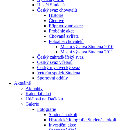
Hasiči Studená
Český svaz chovatelů
Historie
Členové
Připravované akce
Proběhlé akce
Chovaná zvířata
Fotoalba chovatelů
Místní výstava Studená 2010
Místní výstava Studená 2011
Český zahrádkářský svaz
Český svaz včelařů
Český myslivecký svaz
Veterán spolek Studená
Sportovní oddíly
Aktuálně
Aktuality
Kalendář akcí
Události na Dačicku
Galerie
Fotografie
Studená a okolí
Historické fotografie Studené a okolí
Investiční akce