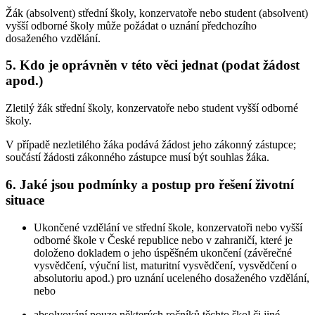
Žák (absolvent) střední školy, konzervatoře nebo student (absolvent)
vyšší odborné školy může požádat o uznání předchozího
dosaženého vzdělání.
5. Kdo je oprávněn v této věci jednat (podat žádost
apod.)
Zletilý žák střední školy, konzervatoře nebo student vyšší odborné
školy.
V případě nezletilého žáka podává žádost jeho zákonný zástupce;
součástí žádosti zákonného zástupce musí být souhlas žáka.
6. Jaké jsou podmínky a postup pro řešení životní
situace
Ukončené vzdělání ve střední škole, konzervatoři nebo vyšší
odborné škole v České republice nebo v zahraničí, které je
doloženo dokladem o jeho úspěšném ukončení (závěrečné
vysvědčení, výuční list, maturitní vysvědčení, vysvědčení o
absolutoriu apod.) pro uznání uceleného dosaženého vzdělání,
nebo
absolvování pouze některých ročníků těchto škol či jiné