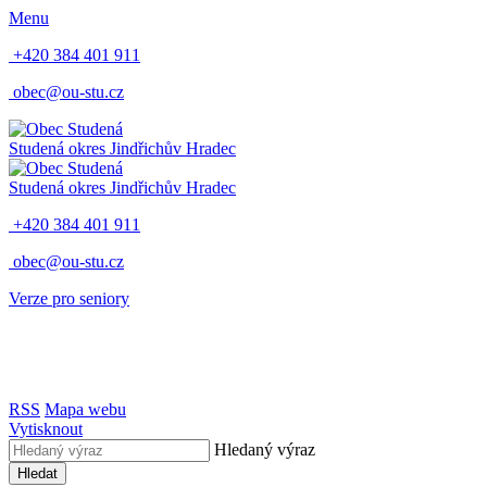
Menu
+420 384 401 911
obec@ou-stu.cz
Studená
okres Jindřichův Hradec
Studená
okres Jindřichův Hradec
+420 384 401 911
obec@ou-stu.cz
Verze pro seniory
RSS
Mapa webu
Vytisknout
Hledaný výraz
Hledat