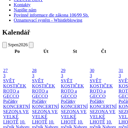
Kontakty
Napište nám
Povinné informace dle zákona 106⁄99 Sb.
Oznamovací systém - Whistleblowing
Kalendář
Srpen
2026
Po
Út
St
Čt
27
28
29
30
31
3
3
3
3
3
SVĚT
SVĚT
SVĚT
SVĚT
SVĚ
KOSTIČEK
KOSTIČEK
KOSTIČEK
KOSTIČEK
KOS
ROTO a
ROTO a
ROTO a
ROTO a
ROT
GECCO
GECCO
GECCO
GECCO
GE
Počátky
Počátky
Počátky
Počátky
Počá
KONCERTNÍ
KONCERTNÍ
KONCERTNÍ
KONCERTNÍ
KON
SEZONA VE
SEZONA VE
SEZONA VE
SEZONA VE
SEZ
VELKÉ
VELKÉ
VELKÉ
VELKÉ
VEL
LHOTĚ
10.
LHOTĚ
10.
LHOTĚ
10.
LHOTĚ
10.
LHO
ročník Nahoru
ročník Nahoru
ročník Nahoru
ročník Nahoru
ročn