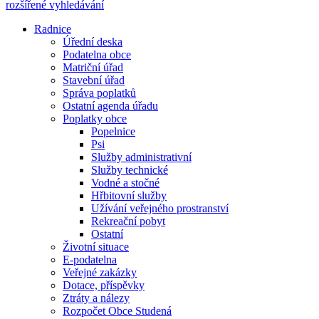
rozšířené vyhledávání
Radnice
Úřední deska
Podatelna obce
Matriční úřad
Stavební úřad
Správa poplatků
Ostatní agenda úřadu
Poplatky obce
Popelnice
Psi
Služby administrativní
Služby technické
Vodné a stočné
Hřbitovní služby
Užívání veřejného prostranství
Rekreační pobyt
Ostatní
Životní situace
E-podatelna
Veřejné zakázky
Dotace, příspěvky
Ztráty a nálezy
Rozpočet Obce Studená