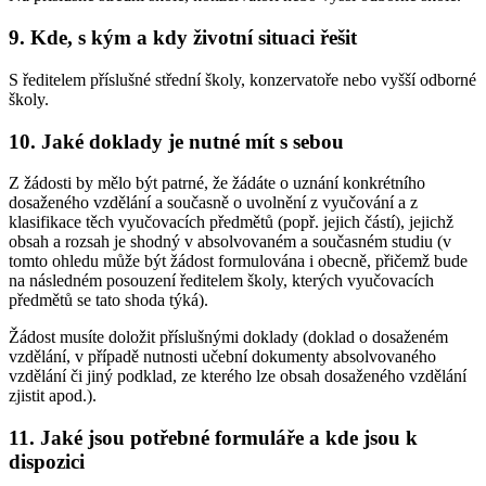
9. Kde, s kým a kdy životní situaci řešit
S ředitelem příslušné střední školy, konzervatoře nebo vyšší odborné
školy.
10. Jaké doklady je nutné mít s sebou
Z žádosti by mělo být patrné, že žádáte o uznání konkrétního
dosaženého vzdělání a současně o uvolnění z vyučování a z
klasifikace těch vyučovacích předmětů (popř. jejich částí), jejichž
obsah a rozsah je shodný v absolvovaném a současném studiu (v
tomto ohledu může být žádost formulována i obecně, přičemž bude
na následném posouzení ředitelem školy, kterých vyučovacích
předmětů se tato shoda týká).
Žádost musíte doložit příslušnými doklady (doklad o dosaženém
vzdělání, v případě nutnosti učební dokumenty absolvovaného
vzdělání či jiný podklad, ze kterého lze obsah dosaženého vzdělání
zjistit apod.).
11. Jaké jsou potřebné formuláře a kde jsou k
dispozici