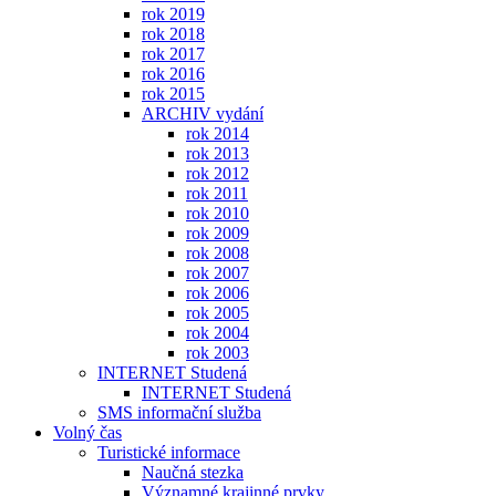
rok 2019
rok 2018
rok 2017
rok 2016
rok 2015
ARCHIV vydání
rok 2014
rok 2013
rok 2012
rok 2011
rok 2010
rok 2009
rok 2008
rok 2007
rok 2006
rok 2005
rok 2004
rok 2003
INTERNET Studená
INTERNET Studená
SMS informační služba
Volný čas
Turistické informace
Naučná stezka
Významné krajinné prvky