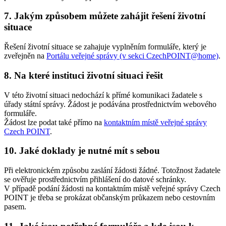
7. Jakým způsobem můžete zahájit řešení životní
situace
Řešení životní situace se zahajuje vyplněním formuláře, který je
zveřejněn na
Portálu veřejné správy (v sekci CzechPOINT@home)
.
8. Na které instituci životní situaci řešit
V této životní situaci nedochází k přímé komunikaci žadatele s
úřady státní správy. Žádost je podávána prostřednictvím webového
formuláře.
Žádost lze podat také přímo na
kontaktním místě veřejné správy
Czech POINT
.
10. Jaké doklady je nutné mít s sebou
Při elektronickém způsobu zaslání žádosti žádné. Totožnost žadatele
se ověřuje prostřednictvím přihlášení do datové schránky.
V případě podání žádosti na kontaktním místě veřejné správy Czech
POINT je třeba se prokázat občanským průkazem nebo cestovním
pasem.