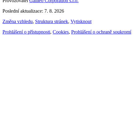
Provozovatel
Galileo Corporation s.r.o.
Poslední aktualizace: 7. 8. 2026
Změna vzhledu
,
Struktura stránek
,
Vytisknout
Prohlášení o přístupnosti
,
Cookies
,
Prohlášení o ochraně soukromí