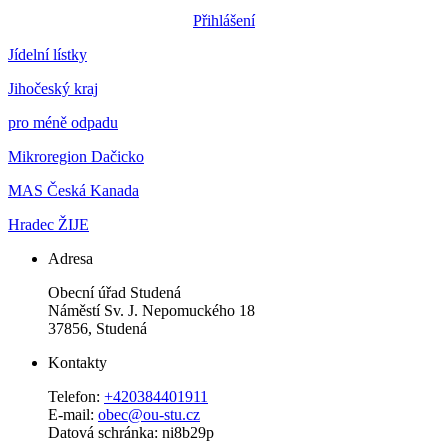
Přihlášení
Jídelní lístky
Jihočeský kraj
pro méně odpadu
Mikroregion Dačicko
MAS Česká Kanada
Hradec ŽIJE
Adresa
Obecní úřad Studená
Náměstí Sv. J. Nepomuckého 18
37856, Studená
Kontakty
Telefon:
+420384401911
E-mail:
obec@ou-stu.cz
Datová schránka: ni8b29p