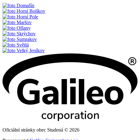
Domašín
Horní Bolíkov
Horní Pole
Maršov
Olšany
Skrýchov
Sumrakov
Světlá
Velký Jeníkov
Oficiální stránky obec Studená © 2026