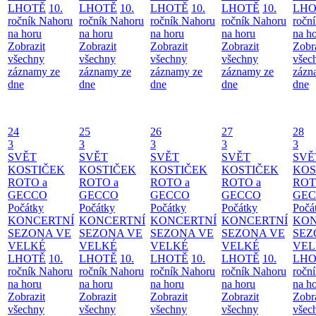
LHOTĚ
10.
LHOTĚ
10.
LHOTĚ
10.
LHOTĚ
10.
LHO
ročník Nahoru
ročník Nahoru
ročník Nahoru
ročník Nahoru
ročn
na horu
na horu
na horu
na horu
na h
Zobrazit
Zobrazit
Zobrazit
Zobrazit
Zobr
všechny
všechny
všechny
všechny
všec
záznamy ze
záznamy ze
záznamy ze
záznamy ze
zázn
dne
dne
dne
dne
dne
24
25
26
27
28
3
3
3
3
3
SVĚT
SVĚT
SVĚT
SVĚT
SVĚ
KOSTIČEK
KOSTIČEK
KOSTIČEK
KOSTIČEK
KOS
ROTO a
ROTO a
ROTO a
ROTO a
ROT
GECCO
GECCO
GECCO
GECCO
GE
Počátky
Počátky
Počátky
Počátky
Počá
KONCERTNÍ
KONCERTNÍ
KONCERTNÍ
KONCERTNÍ
KON
SEZONA VE
SEZONA VE
SEZONA VE
SEZONA VE
SEZ
VELKÉ
VELKÉ
VELKÉ
VELKÉ
VEL
LHOTĚ
10.
LHOTĚ
10.
LHOTĚ
10.
LHOTĚ
10.
LHO
ročník Nahoru
ročník Nahoru
ročník Nahoru
ročník Nahoru
ročn
na horu
na horu
na horu
na horu
na h
Zobrazit
Zobrazit
Zobrazit
Zobrazit
Zobr
všechny
všechny
všechny
všechny
všec