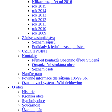
Klikací rozpočet od 2016
rok 2015
rok 2014
rok 2013
rok 2012
rok 2011
rok 2010
rok 2009
Zápisy zastupitelstva
Seznam zápisů
Podklady k jednání zastupitelstva
CZECHPOINT
Kontakty
Přehled kontaktů Obecního úřadu Studená
Organizační struktura obce
Seznam osob
Napište nám
Povinné informace dle zákona 106⁄99 Sb.
Oznamovací systém - Whistleblowing
O obci
Historie
Kronika obce
Symboly obce
Současnost
Územní plán