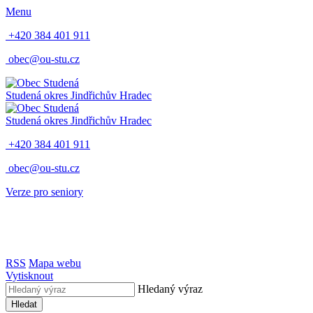
Menu
+420 384 401 911
obec@ou-stu.cz
Studená
okres Jindřichův Hradec
Studená
okres Jindřichův Hradec
+420 384 401 911
obec@ou-stu.cz
Verze pro seniory
RSS
Mapa webu
Vytisknout
Hledaný výraz
Hledat