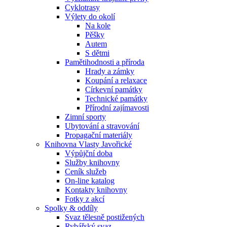
Cyklotrasy
Výlety do okolí
Na kole
Pěšky
Autem
S dětmi
Pamětihodnosti a příroda
Hrady a zámky
Koupání a relaxace
Církevní památky
Technické památky
Přírodní zajímavosti
Zimní sporty
Ubytování a stravování
Propagační materiály
Knihovna Vlasty Javořické
Výpůjční doba
Služby knihovny
Ceník služeb
On-line katalog
Kontakty knihovny
Fotky z akcí
Spolky & oddíly
Svaz tělesně postižených
Rybářský svaz