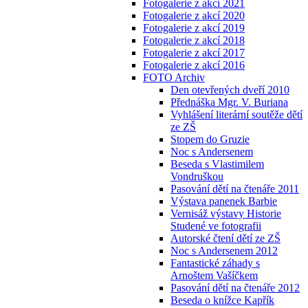
Fotogalerie z akcí 2021
Fotogalerie z akcí 2020
Fotogalerie z akcí 2019
Fotogalerie z akcí 2018
Fotogalerie z akcí 2017
Fotogalerie z akcí 2016
FOTO Archiv
Den otevřených dveří 2010
Přednáška Mgr. V. Buriana
Vyhlášení literární soutěže dětí
ze ZŠ
Stopem do Gruzie
Noc s Andersenem
Beseda s Vlastimilem
Vondruškou
Pasování dětí na čtenáře 2011
Výstava panenek Barbie
Vernisáž výstavy Historie
Studené ve fotografii
Autorské čtení dětí ze ZŠ
Noc s Andersenem 2012
Fantastické záhady s
Arnoštem Vašíčkem
Pasování dětí na čtenáře 2012
Beseda o knížce Kapřík