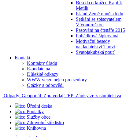
Beseda o knížce Kapřík
Metlík
Island Země ohně a ledu
Setkání se spisovatelem
V.Vondruškou
Pasování na čtenáře 2015
Pohádková šipkovaná
Motivační besedy
nakladatelství Thovt
Svatojakubská pouť
Kontakt
Kontakty úřadu
E-podatelna
Důležité odkazy
WWW verze nejen pro seniory
Otázky a odpovědi
Odpady
Geoportál
Zpravodaj TEP
Zápisy ze zastupitelstva
Úřední deska
Poplatky
Služby obce
Zdravotní středisko
Knihovna