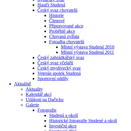
Hasiči Studená
Český svaz chovatelů
Historie
Členové
Připravované akce
Proběhlé akce
Chovaná zvířata
Fotoalba chovatelů
Místní výstava Studená 2010
Místní výstava Studená 2011
Český zahrádkářský svaz
Český svaz včelařů
Český myslivecký svaz
Veterán spolek Studená
Sportovní oddíly
Aktuálně
Aktuality
Kalendář akcí
Události na Dačicku
Galerie
Fotografie
Studená a okolí
Historické fotografie Studené a okolí
Investiční akce