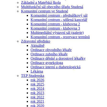
Základní a Mateřská škola
Multifunkční sál obecního úřadu Studená
Komunitní centrum ve Studené
Komunitní centrum - přednáškový sál
Komunitní centrum - sdílená kancelář
Komunitní centrum - klubovna 2
Komunitní centrum - klubovna 3
Multimediální výstavní sál (galerie)
Komunitní centrum - rezervace termínů
Zdravotní středisko
Aktuálně
Ordinace obvodního lékaře
Ordinace zubního lékaře
Ordinace dětské a dorostové lékařky
Ordinace gynekologa
Ordinace interní a diabetologická
Lékárna
TEP Studenska
rok 2026
rok 2025
rok 2024
rok 2023
rok 2022
rok 2021
rok 2020