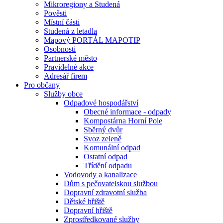
Mikroregiony a Studená
Pověsti
Místní části
Studená z letadla
Mapový PORTÁL MAPOTIP
Osobnosti
Partnerské město
Pravidelné akce
Adresář firem
Pro občany
Služby obce
Odpadové hospodářství
Obecné informace - odpady
Kompostárna Horní Pole
Sběrný dvůr
Svoz zeleně
Komunální odpad
Ostatní odpad
Třídění odpadu
Vodovody a kanalizace
Dům s pečovatelskou službou
Dopravní zdravotní služba
Dětské hřiště
Dopravní hřiště
Zprostředkované služby