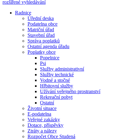
rozšířené vyhledávání
Radnice
Úřední deska
Podatelna obce
Matriční úřad
Stavební úřad
Správa poplatků
Ostatní agenda úřadu
Poplatky obce
Popelnice
Psi
Služby administrativní
Služby technické
Vodné a stočné
Hřbitovní služby
Užívání veřejného prostranství
Rekreační pobyt
Ostatní
Životní situace
E-podatelna
Veřejné zakázky
Dotace, příspěvky
Ztráty a nálezy
Rozpočet Obce Studená