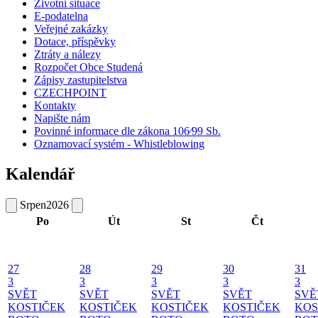
Životní situace
E-podatelna
Veřejné zakázky
Dotace, příspěvky
Ztráty a nálezy
Rozpočet Obce Studená
Zápisy zastupitelstva
CZECHPOINT
Kontakty
Napište nám
Povinné informace dle zákona 106⁄99 Sb.
Oznamovací systém - Whistleblowing
Kalendář
Srpen
2026
Po
Út
St
Čt
27
28
29
30
31
3
3
3
3
3
SVĚT
SVĚT
SVĚT
SVĚT
SVĚ
KOSTIČEK
KOSTIČEK
KOSTIČEK
KOSTIČEK
KOS