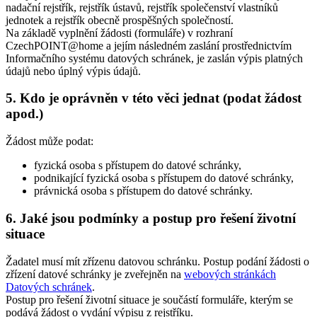
nadační rejstřík, rejstřík ústavů, rejstřík společenství vlastníků
jednotek a rejstřík obecně prospěšných společností.
Na základě vyplnění žádosti (formuláře) v rozhraní
CzechPOINT@home a jejím následném zaslání prostřednictvím
Informačního systému datových schránek, je zaslán výpis platných
údajů nebo úplný výpis údajů.
5. Kdo je oprávněn v této věci jednat (podat žádost
apod.)
Žádost může podat:
fyzická osoba s přístupem do datové schránky,
podnikající fyzická osoba s přístupem do datové schránky,
právnická osoba s přístupem do datové schránky.
6. Jaké jsou podmínky a postup pro řešení životní
situace
Žadatel musí mít zřízenu datovou schránku. Postup podání žádosti o
zřízení datové schránky je zveřejněn na
webových stránkách
Datových schránek
.
Postup pro řešení životní situace je součástí formuláře, kterým se
podává žádost o vydání výpisu z rejstříku.