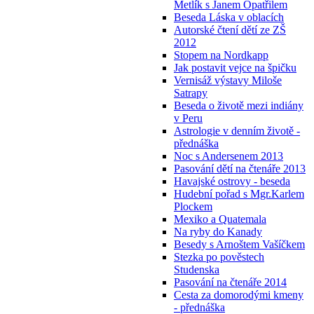
Metlík s Janem Opatřilem
Beseda Láska v oblacích
Autorské čtení dětí ze ZŠ
2012
Stopem na Nordkapp
Jak postavit vejce na špičku
Vernisáž výstavy Miloše
Satrapy
Beseda o životě mezi indiány
v Peru
Astrologie v denním životě -
přednáška
Noc s Andersenem 2013
Pasování dětí na čtenáře 2013
Havajské ostrovy - beseda
Hudební pořad s Mgr.Karlem
Plockem
Mexiko a Quatemala
Na ryby do Kanady
Besedy s Arnoštem Vašíčkem
Stezka po pověstech
Studenska
Pasování na čtenáře 2014
Cesta za domorodými kmeny
- přednáška