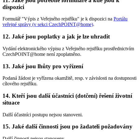
11. Jaké jsou potřebné formuláře a kde jsou k
dispozici
Formulář "Výpis z Veřejného rejstříku" je k dispozici na
Portálu
veřejné správy (v sekci CzechPOINT@home)
.
12. Jaké jsou poplatky a jak je lze uhradit
Vydání elektronického výpisu z Veřejného rejstříku prostřednictvím
CzechPOINT@home není zpoplatněno.
13. Jaké jsou lhůty pro vyřízení
Podaná žádost je vyřízena okamžitě, resp. v závislosti na dostupnosti
cílového rejstříku.
14. Kteří jsou další účastníci (dotčení) řešení životní
situace
Další účastníci postupu nejsou stanoveni.
15. Jaké další činnosti jsou po žadateli požadovány
Další činnosti nejsou stanoveny.