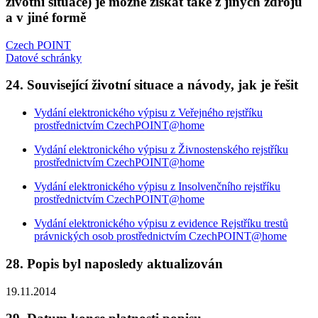
životní situace) je možné získat také z jiných zdrojů
a v jiné formě
Czech POINT
Datové schránky
24. Související životní situace a návody, jak je řešit
Vydání elektronického výpisu z Veřejného rejstříku
prostřednictvím CzechPOINT@home
Vydání elektronického výpisu z Živnostenského rejstříku
prostřednictvím CzechPOINT@home
Vydání elektronického výpisu z Insolvenčního rejstříku
prostřednictvím CzechPOINT@home
Vydání elektronického výpisu z evidence Rejstříku trestů
právnických osob prostřednictvím CzechPOINT@home
28. Popis byl naposledy aktualizován
19.11.2014