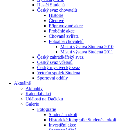
Hasiči Studená
Český svaz chovatelů
Historie
Členové
Připravované akce
Proběhlé akce
Chovaná zvířata
Fotoalba chovatelů
Místní výstava Studená 2010
Místní výstava Studená 2011
Český zahrádkářský svaz
Český svaz včelařů
Český myslivecký svaz
Veterán spolek Studená
Sportovní oddíly
Aktuálně
Aktuality
Kalendář akcí
Události na Dačicku
Galerie
Fotografie
Studená a okolí
Historické fotografie Studené a okolí
Investiční akce