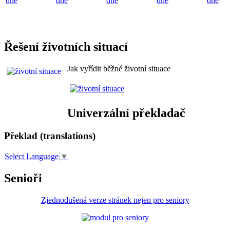
dne
dne
dne
dne
dne
Řešení životních situací
Jak vyřídit běžné životní situace
Univerzální překladač
Překlad (translations)
Select Language
▼
Senioři
Zjednodušená verze stránek nejen pro seniory