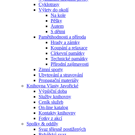
Cyklotrasy
Výlety do okolí
Na kole
Pěšky
Autem
S dětmi
Pamětihodnosti a příroda
Hrady a zámky
Koupání a relaxace
Církevní památky
Technické památky
Přírodní zajímavosti
Zimní sporty
Ubytování a stravování
Propagační materiály
Knihovna Vlasty Javořické
Výpůjční doba
Služby knihovny
Ceník služeb
On-line katalog
Kontakty knihovny
Fotky z akcí
Spolky & oddíly
Svaz tělesně postižených
Rybářský svaz