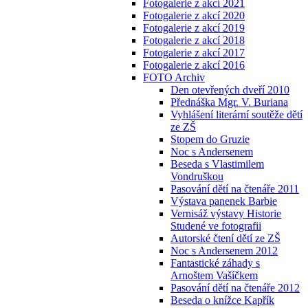
Fotogalerie z akcí 2021
Fotogalerie z akcí 2020
Fotogalerie z akcí 2019
Fotogalerie z akcí 2018
Fotogalerie z akcí 2017
Fotogalerie z akcí 2016
FOTO Archiv
Den otevřených dveří 2010
Přednáška Mgr. V. Buriana
Vyhlášení literární soutěže dětí
ze ZŠ
Stopem do Gruzie
Noc s Andersenem
Beseda s Vlastimilem
Vondruškou
Pasování dětí na čtenáře 2011
Výstava panenek Barbie
Vernisáž výstavy Historie
Studené ve fotografii
Autorské čtení dětí ze ZŠ
Noc s Andersenem 2012
Fantastické záhady s
Arnoštem Vašíčkem
Pasování dětí na čtenáře 2012
Beseda o knížce Kapřík