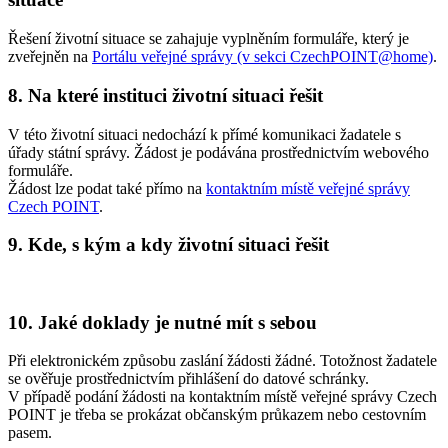
Řešení životní situace se zahajuje vyplněním formuláře, který je
zveřejněn na
Portálu veřejné správy (v sekci CzechPOINT@home)
.
8. Na které instituci životní situaci řešit
V této životní situaci nedochází k přímé komunikaci žadatele s
úřady státní správy. Žádost je podávána prostřednictvím webového
formuláře.
Žádost lze podat také přímo na
kontaktním místě veřejné správy
Czech POINT
.
9. Kde, s kým a kdy životní situaci řešit
10. Jaké doklady je nutné mít s sebou
Při elektronickém způsobu zaslání žádosti žádné. Totožnost žadatele
se ověřuje prostřednictvím přihlášení do datové schránky.
V případě podání žádosti na kontaktním místě veřejné správy Czech
POINT je třeba se prokázat občanským průkazem nebo cestovním
pasem.