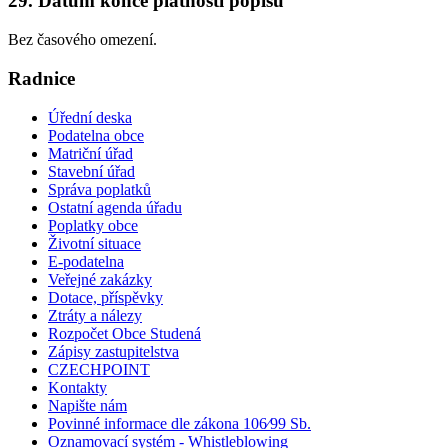
29. Datum konce platnosti popisu
Bez časového omezení.
Radnice
Úřední deska
Podatelna obce
Matriční úřad
Stavební úřad
Správa poplatků
Ostatní agenda úřadu
Poplatky obce
Životní situace
E-podatelna
Veřejné zakázky
Dotace, příspěvky
Ztráty a nálezy
Rozpočet Obce Studená
Zápisy zastupitelstva
CZECHPOINT
Kontakty
Napište nám
Povinné informace dle zákona 106⁄99 Sb.
Oznamovací systém - Whistleblowing