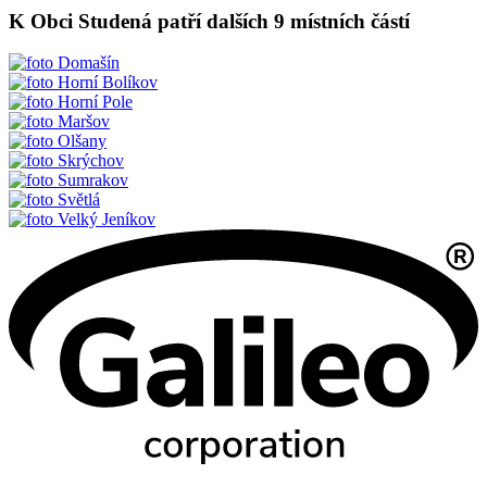
K Obci Studená patří dalších 9 místních částí
Domašín
Horní Bolíkov
Horní Pole
Maršov
Olšany
Skrýchov
Sumrakov
Světlá
Velký Jeníkov