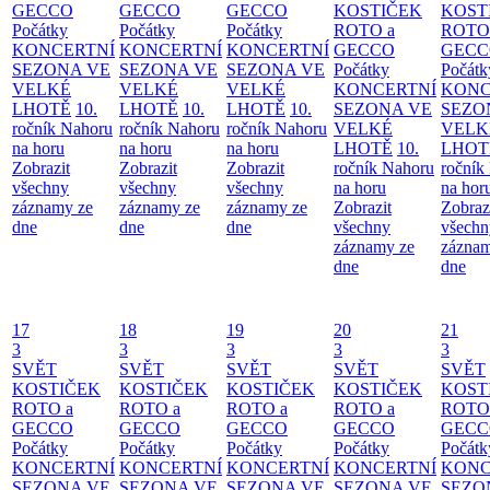
GECCO
GECCO
GECCO
KOSTIČEK
KOST
Počátky
Počátky
Počátky
ROTO a
ROTO
KONCERTNÍ
KONCERTNÍ
KONCERTNÍ
GECCO
GECC
SEZONA VE
SEZONA VE
SEZONA VE
Počátky
Počátk
VELKÉ
VELKÉ
VELKÉ
KONCERTNÍ
KONC
LHOTĚ
10.
LHOTĚ
10.
LHOTĚ
10.
SEZONA VE
SEZO
ročník Nahoru
ročník Nahoru
ročník Nahoru
VELKÉ
VELK
na horu
na horu
na horu
LHOTĚ
10.
LHOT
Zobrazit
Zobrazit
Zobrazit
ročník Nahoru
ročník
všechny
všechny
všechny
na horu
na hor
záznamy ze
záznamy ze
záznamy ze
Zobrazit
Zobraz
dne
dne
dne
všechny
všechn
záznamy ze
záznam
dne
dne
17
18
19
20
21
3
3
3
3
3
SVĚT
SVĚT
SVĚT
SVĚT
SVĚT
KOSTIČEK
KOSTIČEK
KOSTIČEK
KOSTIČEK
KOST
ROTO a
ROTO a
ROTO a
ROTO a
ROTO
GECCO
GECCO
GECCO
GECCO
GECC
Počátky
Počátky
Počátky
Počátky
Počátk
KONCERTNÍ
KONCERTNÍ
KONCERTNÍ
KONCERTNÍ
KONC
SEZONA VE
SEZONA VE
SEZONA VE
SEZONA VE
SEZO