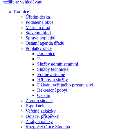
rozšířené vyhledávání
Radnice
Úřední deska
Podatelna obce
Matriční úřad
Stavební úřad
Správa poplatků
Ostatní agenda úřadu
Poplatky obce
Popelnice
Psi
Služby administrativní
Služby technické
Vodné a stočné
Hřbitovní služby
Užívání veřejného prostranství
Rekreační pobyt
Ostatní
Životní situace
E-podatelna
Veřejné zakázky
Dotace, příspěvky
Ztráty a nálezy
Rozpočet Obce Studená