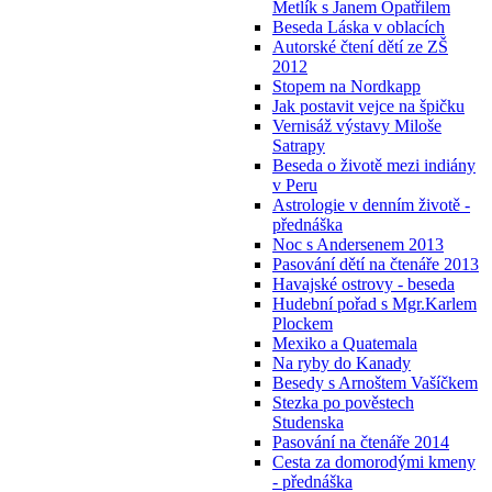
Metlík s Janem Opatřilem
Beseda Láska v oblacích
Autorské čtení dětí ze ZŠ
2012
Stopem na Nordkapp
Jak postavit vejce na špičku
Vernisáž výstavy Miloše
Satrapy
Beseda o životě mezi indiány
v Peru
Astrologie v denním životě -
přednáška
Noc s Andersenem 2013
Pasování dětí na čtenáře 2013
Havajské ostrovy - beseda
Hudební pořad s Mgr.Karlem
Plockem
Mexiko a Quatemala
Na ryby do Kanady
Besedy s Arnoštem Vašíčkem
Stezka po pověstech
Studenska
Pasování na čtenáře 2014
Cesta za domorodými kmeny
- přednáška