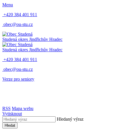
Menu
+420 384 401 911
obec@ou-stu.cz
Studená
okres Jindřichův Hradec
Studená
okres Jindřichův Hradec
+420 384 401 911
obec@ou-stu.cz
Verze pro seniory
RSS
Mapa webu
Vytisknout
Hledaný výraz
Hledat