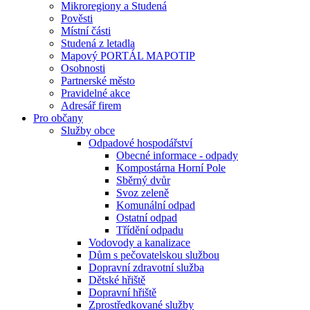
Mikroregiony a Studená
Pověsti
Místní části
Studená z letadla
Mapový PORTÁL MAPOTIP
Osobnosti
Partnerské město
Pravidelné akce
Adresář firem
Pro občany
Služby obce
Odpadové hospodářství
Obecné informace - odpady
Kompostárna Horní Pole
Sběrný dvůr
Svoz zeleně
Komunální odpad
Ostatní odpad
Třídění odpadu
Vodovody a kanalizace
Dům s pečovatelskou službou
Dopravní zdravotní služba
Dětské hřiště
Dopravní hřiště
Zprostředkované služby