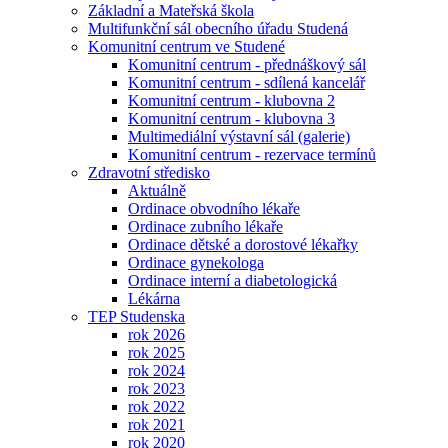
Základní a Mateřská škola
Multifunkční sál obecního úřadu Studená
Komunitní centrum ve Studené
Komunitní centrum - přednáškový sál
Komunitní centrum - sdílená kancelář
Komunitní centrum - klubovna 2
Komunitní centrum - klubovna 3
Multimediální výstavní sál (galerie)
Komunitní centrum - rezervace termínů
Zdravotní středisko
Aktuálně
Ordinace obvodního lékaře
Ordinace zubního lékaře
Ordinace dětské a dorostové lékařky
Ordinace gynekologa
Ordinace interní a diabetologická
Lékárna
TEP Studenska
rok 2026
rok 2025
rok 2024
rok 2023
rok 2022
rok 2021
rok 2020