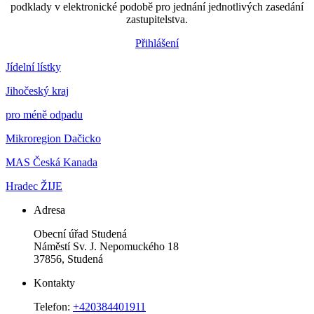
podklady v elektronické podobě pro jednání jednotlivých zasedání
zastupitelstva.
Přihlášení
Jídelní lístky
Jihočeský kraj
pro méně odpadu
Mikroregion Dačicko
MAS Česká Kanada
Hradec ŽIJE
Adresa
Obecní úřad Studená
Náměstí Sv. J. Nepomuckého 18
37856, Studená
Kontakty
Telefon:
+420384401911