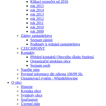
Klikací rozpočet od 2016
rok 2015
rok 2014
rok 2013
rok 2012
rok 2011
rok 2010
rok 2009
Zápisy zastupitelstva
Seznam zápisů
Podklady k jednání zastupitelstva
CZECHPOINT
Kontakty
Přehled kontaktů Obecního úřadu Studená
Organizační struktura obce
Seznam osob
Napište nám
Povinné informace dle zákona 106⁄99 Sb.
Oznamovací systém - Whistleblowing
O obci
Historie
Kronika obce
Symboly obce
Současnost
Územní plán