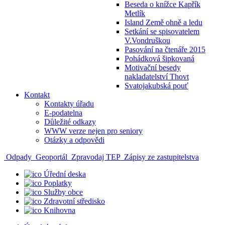
Beseda o knížce Kapřík
Metlík
Island Země ohně a ledu
Setkání se spisovatelem
V.Vondruškou
Pasování na čtenáře 2015
Pohádková šipkovaná
Motivační besedy
nakladatelství Thovt
Svatojakubská pouť
Kontakt
Kontakty úřadu
E-podatelna
Důležité odkazy
WWW verze nejen pro seniory
Otázky a odpovědi
Odpady
Geoportál
Zpravodaj TEP
Zápisy ze zastupitelstva
Úřední deska
Poplatky
Služby obce
Zdravotní středisko
Knihovna