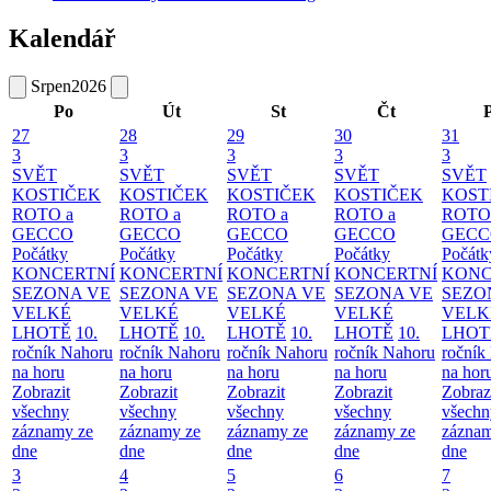
Kalendář
Srpen
2026
Po
Út
St
Čt
27
28
29
30
31
3
3
3
3
3
SVĚT
SVĚT
SVĚT
SVĚT
SVĚT
KOSTIČEK
KOSTIČEK
KOSTIČEK
KOSTIČEK
KOST
ROTO a
ROTO a
ROTO a
ROTO a
ROTO
GECCO
GECCO
GECCO
GECCO
GECC
Počátky
Počátky
Počátky
Počátky
Počátk
KONCERTNÍ
KONCERTNÍ
KONCERTNÍ
KONCERTNÍ
KONC
SEZONA VE
SEZONA VE
SEZONA VE
SEZONA VE
SEZO
VELKÉ
VELKÉ
VELKÉ
VELKÉ
VELK
LHOTĚ
10.
LHOTĚ
10.
LHOTĚ
10.
LHOTĚ
10.
LHOT
ročník Nahoru
ročník Nahoru
ročník Nahoru
ročník Nahoru
ročník
na horu
na horu
na horu
na horu
na hor
Zobrazit
Zobrazit
Zobrazit
Zobrazit
Zobraz
všechny
všechny
všechny
všechny
všechn
záznamy ze
záznamy ze
záznamy ze
záznamy ze
záznam
dne
dne
dne
dne
dne
3
4
5
6
7