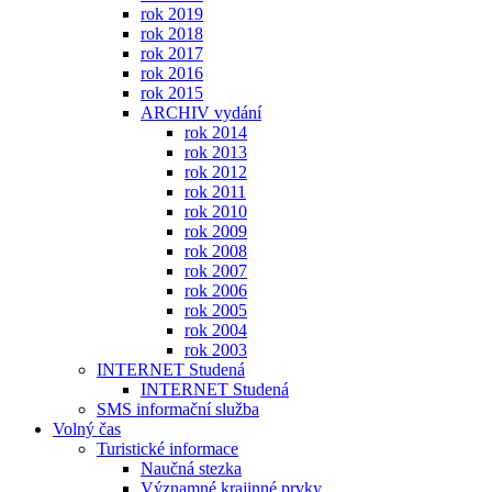
rok 2019
rok 2018
rok 2017
rok 2016
rok 2015
ARCHIV vydání
rok 2014
rok 2013
rok 2012
rok 2011
rok 2010
rok 2009
rok 2008
rok 2007
rok 2006
rok 2005
rok 2004
rok 2003
INTERNET Studená
INTERNET Studená
SMS informační služba
Volný čas
Turistické informace
Naučná stezka
Významné krajinné prvky