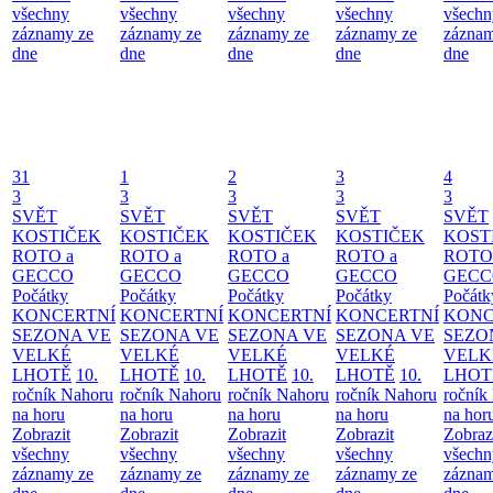
všechny
všechny
všechny
všechny
všechn
záznamy ze
záznamy ze
záznamy ze
záznamy ze
záznam
dne
dne
dne
dne
dne
31
1
2
3
4
3
3
3
3
3
SVĚT
SVĚT
SVĚT
SVĚT
SVĚT
KOSTIČEK
KOSTIČEK
KOSTIČEK
KOSTIČEK
KOST
ROTO a
ROTO a
ROTO a
ROTO a
ROTO
GECCO
GECCO
GECCO
GECCO
GECC
Počátky
Počátky
Počátky
Počátky
Počátk
KONCERTNÍ
KONCERTNÍ
KONCERTNÍ
KONCERTNÍ
KONC
SEZONA VE
SEZONA VE
SEZONA VE
SEZONA VE
SEZO
VELKÉ
VELKÉ
VELKÉ
VELKÉ
VELK
LHOTĚ
10.
LHOTĚ
10.
LHOTĚ
10.
LHOTĚ
10.
LHOT
ročník Nahoru
ročník Nahoru
ročník Nahoru
ročník Nahoru
ročník
na horu
na horu
na horu
na horu
na hor
Zobrazit
Zobrazit
Zobrazit
Zobrazit
Zobraz
všechny
všechny
všechny
všechny
všechn
záznamy ze
záznamy ze
záznamy ze
záznamy ze
záznam