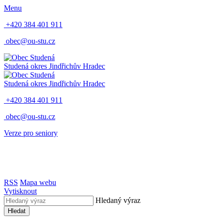
Menu
+420 384 401 911
obec@ou-stu.cz
Studená
okres Jindřichův Hradec
Studená
okres Jindřichův Hradec
+420 384 401 911
obec@ou-stu.cz
Verze pro seniory
RSS
Mapa webu
Vytisknout
Hledaný výraz
Hledat