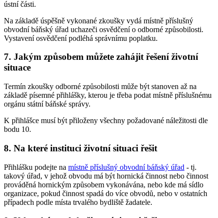
ústní části.
Na základě úspěšně vykonané zkoušky vydá místně příslušný
obvodní báňský úřad uchazeči osvědčení o odborné způsobilosti.
Vystavení osvědčení podléhá správnímu poplatku.
7. Jakým způsobem můžete zahájit řešení životní
situace
Termín zkoušky odborné způsobilosti může být stanoven až na
základě písemné přihlášky, kterou je třeba podat místně příslušnému
orgánu státní báňské správy.
K přihlášce musí být přiloženy všechny požadované náležitosti dle
bodu 10.
8. Na které instituci životní situaci řešit
Přihlášku podejte na
místně příslušný obvodní báňský úřad
- tj.
takový úřad, v jehož obvodu má být hornická činnost nebo činnost
prováděná hornickým způsobem vykonávána, nebo kde má sídlo
organizace, pokud činnost spadá do více obvodů, nebo v ostatních
případech podle místa trvalého bydliště žadatele.