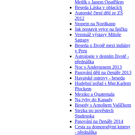
Metlík s Janem Opatřilem
Beseda Láska v oblacích
Autorské čtení dětí ze ZŠ
2012
Stopem na Nordkapp
Jak postavit vejce na špičku
Vernisáž výstavy Miloše
Satrapy
Beseda o životě mezi indiány
v Peru
Astrologie v denním životě -
přednáška
Noc s Andersenem 2013
Pasování dětí na čtenáře 2013
Havajské ostrovy - beseda
Hudební pořad s Mgr.Karlem
Plockem
Mexiko a Quatemala
Na ryby do Kanady
Besedy s Arnoštem Vašíčkem
Stezka po pověstech
Studenska
Pasování na čtenáře 2014
Cesta za domorodými kmeny
- přednáška