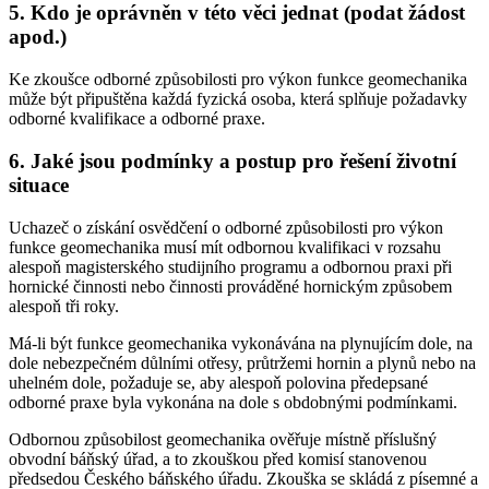
5. Kdo je oprávněn v této věci jednat (podat žádost
apod.)
Ke zkoušce odborné způsobilosti pro výkon funkce geomechanika
může být připuštěna každá fyzická osoba, která splňuje požadavky
odborné kvalifikace a odborné praxe.
6. Jaké jsou podmínky a postup pro řešení životní
situace
Uchazeč o získání osvědčení o odborné způsobilosti pro výkon
funkce geomechanika musí mít odbornou kvalifikaci v rozsahu
alespoň magisterského studijního programu a odbornou praxi při
hornické činnosti nebo činnosti prováděné hornickým způsobem
alespoň tři roky.
Má-li být funkce geomechanika vykonávána na plynujícím dole, na
dole nebezpečném důlními otřesy, průtržemi hornin a plynů nebo na
uhelném dole, požaduje se, aby alespoň polovina předepsané
odborné praxe byla vykonána na dole s obdobnými podmínkami.
Odbornou způsobilost geomechanika ověřuje místně příslušný
obvodní báňský úřad, a to zkouškou před komisí stanovenou
předsedou Českého báňského úřadu. Zkouška se skládá z písemné a