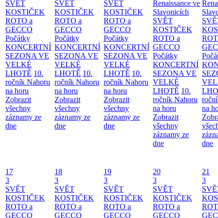
SVĚT
SVĚT
SVĚT
Renaissance ve
Rena
KOSTIČEK
KOSTIČEK
KOSTIČEK
Slavonicích
Slav
ROTO a
ROTO a
ROTO a
SVĚT
SVĚ
GECCO
GECCO
GECCO
KOSTIČEK
KOS
Počátky
Počátky
Počátky
ROTO a
ROT
KONCERTNÍ
KONCERTNÍ
KONCERTNÍ
GECCO
GE
SEZONA VE
SEZONA VE
SEZONA VE
Počátky
Počá
VELKÉ
VELKÉ
VELKÉ
KONCERTNÍ
KON
LHOTĚ
10.
LHOTĚ
10.
LHOTĚ
10.
SEZONA VE
SEZ
ročník Nahoru
ročník Nahoru
ročník Nahoru
VELKÉ
VEL
na horu
na horu
na horu
LHOTĚ
10.
LHO
Zobrazit
Zobrazit
Zobrazit
ročník Nahoru
ročn
všechny
všechny
všechny
na horu
na h
záznamy ze
záznamy ze
záznamy ze
Zobrazit
Zobr
dne
dne
dne
všechny
všec
záznamy ze
zázn
dne
dne
17
18
19
20
21
3
3
3
3
3
SVĚT
SVĚT
SVĚT
SVĚT
SVĚ
KOSTIČEK
KOSTIČEK
KOSTIČEK
KOSTIČEK
KOS
ROTO a
ROTO a
ROTO a
ROTO a
ROT
GECCO
GECCO
GECCO
GECCO
GE