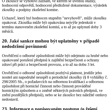
O zkoušce se vyhotoví záznam, ve kterém se uvedou otázky,
hodnocení odpovědí, hodnocení předložené dokumentace, výsledek
zkoušky a podpisy zkušební komise.
Uchazeč, který byl hodnocen stupněm "nevyhověl", může zkoušku
opakovat. Zkouška může být opakována nejvýše jedenkrát v
termínu stanoveném zkušební komisí, a to až po uplynutí doby 3
měsíců.
20. Jaké sankce mohou být uplatněny v případě
nedodržení povinností
Osvědčení o odborné způsobilosti může být odejmuto za hrubé nebo
opakované porušení předpisů k zajištění bezpečnosti a ochrany
zdraví při práci a bezpečnosti provozu, a to až na dobu 3 let.
Osvědčení o odborné způsobilosti pozbývá platnost, jestliže jeho
nositel ani napodruhé neuspěl u periodické zkoušky (§ 8 vyhlášky č.
298/2005 Sb., o požadavcích na odbornou kvalifikaci a odbornou
způsobilost při hornické činnosti nebo činnosti prováděné
hornickým způsobem a o změně některých právních předpisů, ve
znění pozdějších předpisů), nebo se ke zkoušce bez náležité omluvy
nedostavil.
23. Informace o popisovaném postupu (o řešení