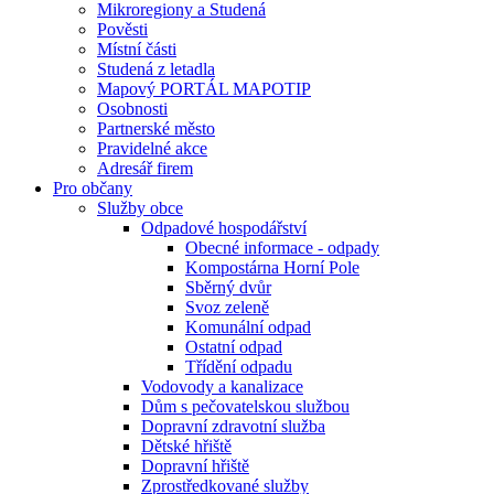
Mikroregiony a Studená
Pověsti
Místní části
Studená z letadla
Mapový PORTÁL MAPOTIP
Osobnosti
Partnerské město
Pravidelné akce
Adresář firem
Pro občany
Služby obce
Odpadové hospodářství
Obecné informace - odpady
Kompostárna Horní Pole
Sběrný dvůr
Svoz zeleně
Komunální odpad
Ostatní odpad
Třídění odpadu
Vodovody a kanalizace
Dům s pečovatelskou službou
Dopravní zdravotní služba
Dětské hřiště
Dopravní hřiště
Zprostředkované služby