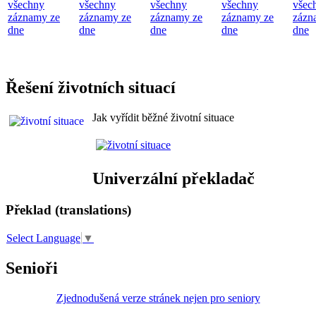
všechny
všechny
všechny
všechny
všec
záznamy ze
záznamy ze
záznamy ze
záznamy ze
zázn
dne
dne
dne
dne
dne
Řešení životních situací
Jak vyřídit běžné životní situace
Univerzální překladač
Překlad (translations)
Select Language
▼
Senioři
Zjednodušená verze stránek nejen pro seniory