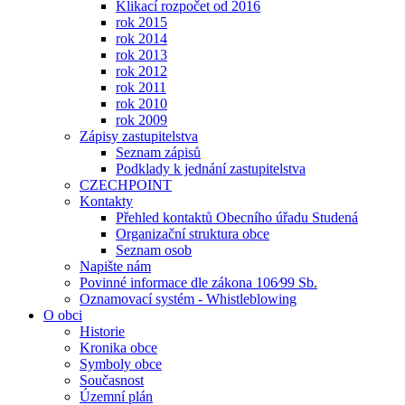
Klikací rozpočet od 2016
rok 2015
rok 2014
rok 2013
rok 2012
rok 2011
rok 2010
rok 2009
Zápisy zastupitelstva
Seznam zápisů
Podklady k jednání zastupitelstva
CZECHPOINT
Kontakty
Přehled kontaktů Obecního úřadu Studená
Organizační struktura obce
Seznam osob
Napište nám
Povinné informace dle zákona 106⁄99 Sb.
Oznamovací systém - Whistleblowing
O obci
Historie
Kronika obce
Symboly obce
Současnost
Územní plán