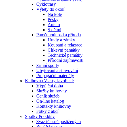
Cyklotrasy
Výlety do okolí
Na kole
Pěšky
Autem
S dětmi
Pamětihodnosti a příroda
Hrady a zámky
Koupání a relaxace
Církevní památky
Technické památky
Přírodní zajímavosti
Zimní sporty
Ubytování a stravování
Propagační materiály
Knihovna Vlasty Javořické
Výpůjční doba
Služby knihovny
Ceník služeb
On-line katalog
Kontakty knihovny
Fotky z akcí
Spolky & oddíly
Svaz tělesně postižených
Rybářský svaz