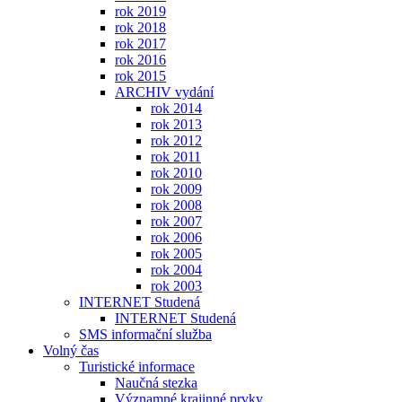
rok 2019
rok 2018
rok 2017
rok 2016
rok 2015
ARCHIV vydání
rok 2014
rok 2013
rok 2012
rok 2011
rok 2010
rok 2009
rok 2008
rok 2007
rok 2006
rok 2005
rok 2004
rok 2003
INTERNET Studená
INTERNET Studená
SMS informační služba
Volný čas
Turistické informace
Naučná stezka
Významné krajinné prvky