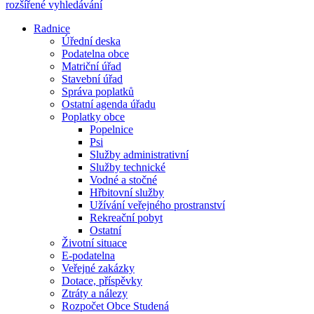
rozšířené vyhledávání
Radnice
Úřední deska
Podatelna obce
Matriční úřad
Stavební úřad
Správa poplatků
Ostatní agenda úřadu
Poplatky obce
Popelnice
Psi
Služby administrativní
Služby technické
Vodné a stočné
Hřbitovní služby
Užívání veřejného prostranství
Rekreační pobyt
Ostatní
Životní situace
E-podatelna
Veřejné zakázky
Dotace, příspěvky
Ztráty a nálezy
Rozpočet Obce Studená