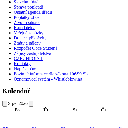
Stavební úřad
Správa poplatků
Ostatní agenda úřadu
Poplatky obce
Životní situace
E-podatelna
Veřejné zakázky
Dotace, příspěvky
Ztráty a nálezy
Rozpočet Obce Studená
Zápisy zastupitelstva
CZECHPOINT
Kontakty
Napište nám
Povinné informace dle zákona 106⁄99 Sb.
Oznamovací systém - Whistleblowing
Kalendář
Srpen
2026
Po
Út
St
Čt