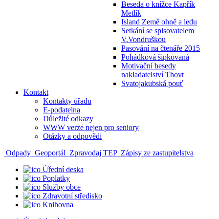
Beseda o knížce Kapřík
Metlík
Island Země ohně a ledu
Setkání se spisovatelem
V.Vondruškou
Pasování na čtenáře 2015
Pohádková šipkovaná
Motivační besedy
nakladatelství Thovt
Svatojakubská pouť
Kontakt
Kontakty úřadu
E-podatelna
Důležité odkazy
WWW verze nejen pro seniory
Otázky a odpovědi
Odpady
Geoportál
Zpravodaj TEP
Zápisy ze zastupitelstva
Úřední deska
Poplatky
Služby obce
Zdravotní středisko
Knihovna