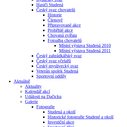
Hasiči Studená
Český svaz chovatelů
Historie
Členové
Připravované akce
Proběhlé akce
Chovaná zvířata
Fotoalba chovatelů
Místní výstava Studená 2010
Místní výstava Studená 2011
Český zahrádkářský svaz
Český svaz včelařů
Český myslivecký svaz
Veterán spolek Studená
Sportovní oddíly
Aktuálně
Aktuality
Kalendář akcí
Události na Dačicku
Galerie
Fotografie
Studená a okolí
Historické fotografie Studené a okolí
Investiční akce