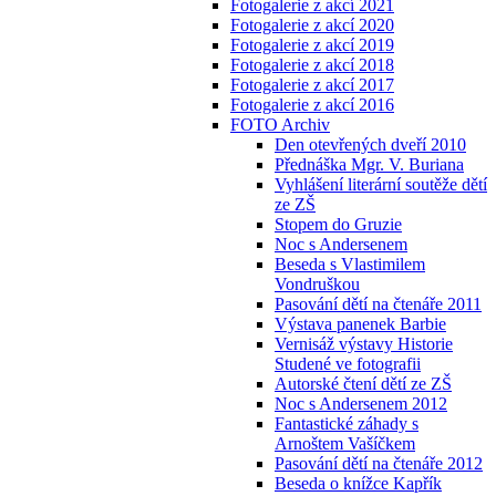
Fotogalerie z akcí 2021
Fotogalerie z akcí 2020
Fotogalerie z akcí 2019
Fotogalerie z akcí 2018
Fotogalerie z akcí 2017
Fotogalerie z akcí 2016
FOTO Archiv
Den otevřených dveří 2010
Přednáška Mgr. V. Buriana
Vyhlášení literární soutěže dětí
ze ZŠ
Stopem do Gruzie
Noc s Andersenem
Beseda s Vlastimilem
Vondruškou
Pasování dětí na čtenáře 2011
Výstava panenek Barbie
Vernisáž výstavy Historie
Studené ve fotografii
Autorské čtení dětí ze ZŠ
Noc s Andersenem 2012
Fantastické záhady s
Arnoštem Vašíčkem
Pasování dětí na čtenáře 2012
Beseda o knížce Kapřík