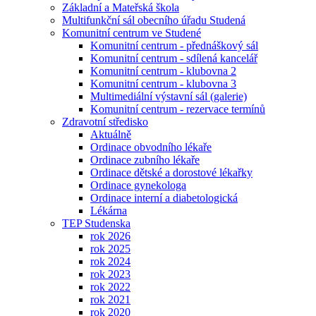
Základní a Mateřská škola
Multifunkční sál obecního úřadu Studená
Komunitní centrum ve Studené
Komunitní centrum - přednáškový sál
Komunitní centrum - sdílená kancelář
Komunitní centrum - klubovna 2
Komunitní centrum - klubovna 3
Multimediální výstavní sál (galerie)
Komunitní centrum - rezervace termínů
Zdravotní středisko
Aktuálně
Ordinace obvodního lékaře
Ordinace zubního lékaře
Ordinace dětské a dorostové lékařky
Ordinace gynekologa
Ordinace interní a diabetologická
Lékárna
TEP Studenska
rok 2026
rok 2025
rok 2024
rok 2023
rok 2022
rok 2021
rok 2020