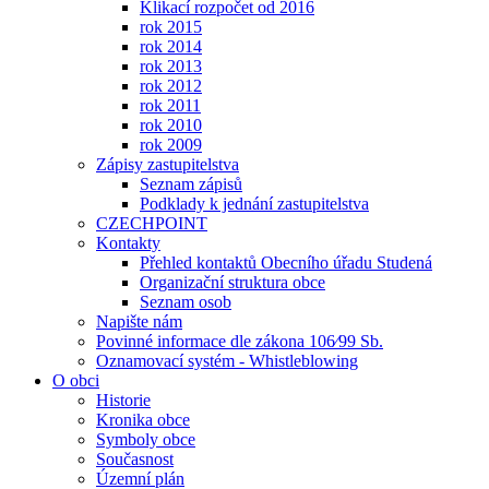
Klikací rozpočet od 2016
rok 2015
rok 2014
rok 2013
rok 2012
rok 2011
rok 2010
rok 2009
Zápisy zastupitelstva
Seznam zápisů
Podklady k jednání zastupitelstva
CZECHPOINT
Kontakty
Přehled kontaktů Obecního úřadu Studená
Organizační struktura obce
Seznam osob
Napište nám
Povinné informace dle zákona 106⁄99 Sb.
Oznamovací systém - Whistleblowing
O obci
Historie
Kronika obce
Symboly obce
Současnost
Územní plán