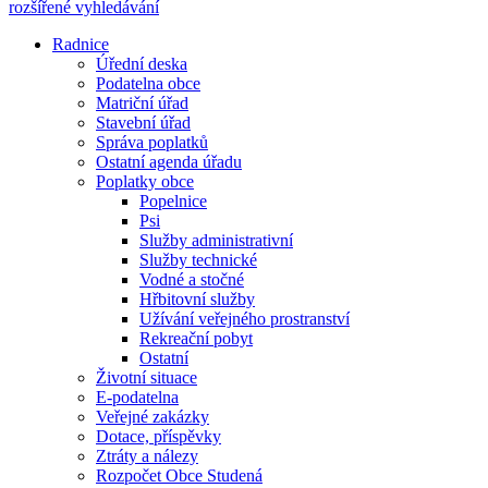
rozšířené vyhledávání
Radnice
Úřední deska
Podatelna obce
Matriční úřad
Stavební úřad
Správa poplatků
Ostatní agenda úřadu
Poplatky obce
Popelnice
Psi
Služby administrativní
Služby technické
Vodné a stočné
Hřbitovní služby
Užívání veřejného prostranství
Rekreační pobyt
Ostatní
Životní situace
E-podatelna
Veřejné zakázky
Dotace, příspěvky
Ztráty a nálezy
Rozpočet Obce Studená