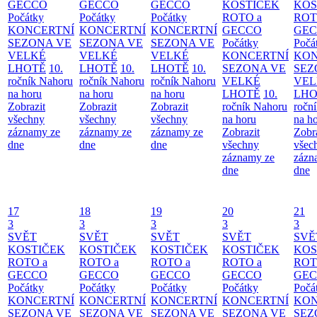
GECCO
GECCO
GECCO
KOSTIČEK
KOS
Počátky
Počátky
Počátky
ROTO a
ROT
KONCERTNÍ
KONCERTNÍ
KONCERTNÍ
GECCO
GE
SEZONA VE
SEZONA VE
SEZONA VE
Počátky
Počá
VELKÉ
VELKÉ
VELKÉ
KONCERTNÍ
KON
LHOTĚ
10.
LHOTĚ
10.
LHOTĚ
10.
SEZONA VE
SEZ
ročník Nahoru
ročník Nahoru
ročník Nahoru
VELKÉ
VEL
na horu
na horu
na horu
LHOTĚ
10.
LHO
Zobrazit
Zobrazit
Zobrazit
ročník Nahoru
ročn
všechny
všechny
všechny
na horu
na h
záznamy ze
záznamy ze
záznamy ze
Zobrazit
Zobr
dne
dne
dne
všechny
všec
záznamy ze
zázn
dne
dne
17
18
19
20
21
3
3
3
3
3
SVĚT
SVĚT
SVĚT
SVĚT
SVĚ
KOSTIČEK
KOSTIČEK
KOSTIČEK
KOSTIČEK
KOS
ROTO a
ROTO a
ROTO a
ROTO a
ROT
GECCO
GECCO
GECCO
GECCO
GE
Počátky
Počátky
Počátky
Počátky
Počá
KONCERTNÍ
KONCERTNÍ
KONCERTNÍ
KONCERTNÍ
KON
SEZONA VE
SEZONA VE
SEZONA VE
SEZONA VE
SEZ