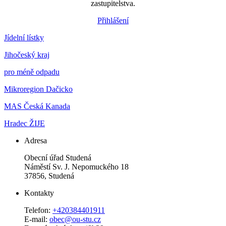
zastupitelstva.
Přihlášení
Jídelní lístky
Jihočeský kraj
pro méně odpadu
Mikroregion Dačicko
MAS Česká Kanada
Hradec ŽIJE
Adresa
Obecní úřad Studená
Náměstí Sv. J. Nepomuckého 18
37856, Studená
Kontakty
Telefon:
+420384401911
E-mail:
obec@ou-stu.cz