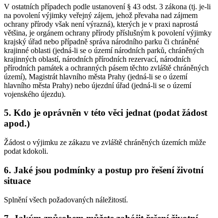
V ostatních případech podle ustanovení § 43 odst. 3 zákona (tj. je-li
na povolení výjimky veřejný zájem, jehož převaha nad zájmem
ochrany přírody však není výrazná), kterých je v praxi naprostá
většina, je orgánem ochrany přírody příslušným k povolení výjimky
krajský úřad nebo případně správa národního parku či chráněné
krajinné oblasti (jedná-li se o území národních parků, chráněných
krajinných oblastí, národních přírodních rezervací, národních
přírodních památek a ochranných pásem těchto zvláště chráněných
území), Magistrát hlavního města Prahy (jedná-li se o území
hlavního města Prahy) nebo újezdní úřad (jedná-li se o území
vojenského újezdu).
5. Kdo je oprávněn v této věci jednat (podat žádost
apod.)
Žádost o výjimku ze zákazu ve zvláště chráněných územích může
podat kdokoli.
6. Jaké jsou podmínky a postup pro řešení životní
situace
Splnění všech požadovaných náležitostí.