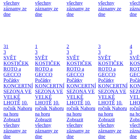
všechny
všechny
všechny
všechny
všec
záznamy ze
záznamy ze
záznamy ze
záznamy ze
zázn
dne
dne
dne
dne
dne
31
1
2
3
4
3
3
3
3
3
SVĚT
SVĚT
SVĚT
SVĚT
SVĚ
KOSTIČEK
KOSTIČEK
KOSTIČEK
KOSTIČEK
KOS
ROTO a
ROTO a
ROTO a
ROTO a
ROT
GECCO
GECCO
GECCO
GECCO
GE
Počátky
Počátky
Počátky
Počátky
Počá
KONCERTNÍ
KONCERTNÍ
KONCERTNÍ
KONCERTNÍ
KON
SEZONA VE
SEZONA VE
SEZONA VE
SEZONA VE
SEZ
VELKÉ
VELKÉ
VELKÉ
VELKÉ
VEL
LHOTĚ
10.
LHOTĚ
10.
LHOTĚ
10.
LHOTĚ
10.
LHO
ročník Nahoru
ročník Nahoru
ročník Nahoru
ročník Nahoru
ročn
na horu
na horu
na horu
na horu
na h
Zobrazit
Zobrazit
Zobrazit
Zobrazit
Zobr
všechny
všechny
všechny
všechny
všec
záznamy ze
záznamy ze
záznamy ze
záznamy ze
zázn
dne
dne
dne
dne
dne