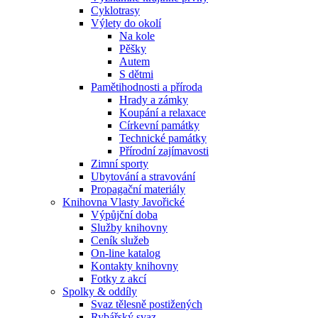
Cyklotrasy
Výlety do okolí
Na kole
Pěšky
Autem
S dětmi
Pamětihodnosti a příroda
Hrady a zámky
Koupání a relaxace
Církevní památky
Technické památky
Přírodní zajímavosti
Zimní sporty
Ubytování a stravování
Propagační materiály
Knihovna Vlasty Javořické
Výpůjční doba
Služby knihovny
Ceník služeb
On-line katalog
Kontakty knihovny
Fotky z akcí
Spolky & oddíly
Svaz tělesně postižených
Rybářský svaz