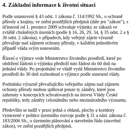
4. Základní informace k životní situaci
Podle ustanovení § 43 odst. 1 zákona č. 114/1992 Sb., o ochraně
přírody a krajiny, ve znění pozdějších předpisů (dále jen "zákon"), s
účinností od 1. prosince 2009 schvaluje výjimky ze zákazů ve
zvláště chráněných územích (podle § 16, 26, 29, 34, § 35 odst. 2 a §
36 odst. 2 zákona), v případech, kdy veřejný zájem výrazně
převažuje nad zájmem ochrany přírody, v každém jednotlivém
případě vláda svým usnesením.
Řízení o výjimce vede Ministerstvo životního prostředí, které po
obdržení žádosti o výjimku předloží tuto žádost do 60 dnů na
jednání vlády. Po projednání ve vládě vydá Ministerstvo životního
prostředí do 30 dnů rozhodnutí o výjimce podle usnesení vlády.
Podmínku výrazně převažujícího veřejného zájmu nad zájmem
ochrany přírody mohou splňovat pouze ty záměry, které jsou
zahrnuty v koncepcích schvalovaných na úrovni Vlády České
republiky, tedy záměry celostátního nebo mezinárodního významu.
Především se tudíž v praxi jedná o oblasti, plochy a koridory
vymezené v politice územního rozvoje podle § 31 a násl. zákona č.
183/2006 Sb., o územním plánování a stavebním řádu (stavební
zákon), ve znění pozdějších předpisů.