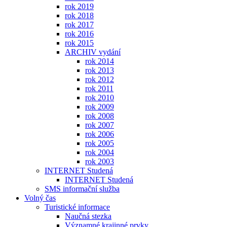
rok 2019
rok 2018
rok 2017
rok 2016
rok 2015
ARCHIV vydání
rok 2014
rok 2013
rok 2012
rok 2011
rok 2010
rok 2009
rok 2008
rok 2007
rok 2006
rok 2005
rok 2004
rok 2003
INTERNET Studená
INTERNET Studená
SMS informační služba
Volný čas
Turistické informace
Naučná stezka
Významné krajinné prvky