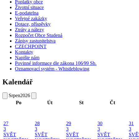
Poplatky obce
Životní situace
E-podatelna
Veřejné zakázky
Dotace, příspěvky
Ztráty a nálezy
Rozpočet Obce Studená
Zápisy zastupitelstva
CZECHPOINT
Kontakty
Napište nám
Povinné informace dle zákona 106⁄99 Sb.
Oznamovací systém - Whistleblowing
Kalendář
Srpen
2026
Po
Út
St
Čt
27
28
29
30
31
3
3
3
3
3
SVĚT
SVĚT
SVĚT
SVĚT
SVĚ