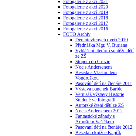
Fotogalerie z akcí 2021
Fotogalerie z akcí 2020
Fotogalerie z akcí 2019
Fotogalerie z akcí 2018
Fotogalerie z akcí 2017
Fotogalerie z akcí 2016
FOTO Archiv
Den otevřených dveří 2010
Přednáška Mgr. V. Buriana
Vyhlášení literární soutěže dětí
ze ZŠ
Stopem do Gruzie
Noc s Andersenem
Beseda s Vlastimilem
Vondruškou
Pasování dětí na čtenáře 2011
Výstava panenek Barbie
Vernisáž výstavy Historie
Studené ve fotografii
Autorské čtení dětí ze ZŠ
Noc s Andersenem 2012
Fantastické záhady s
Arnoštem Vašíčkem
Pasování dětí na čtenáře 2012
Beseda o knížce Kapřík