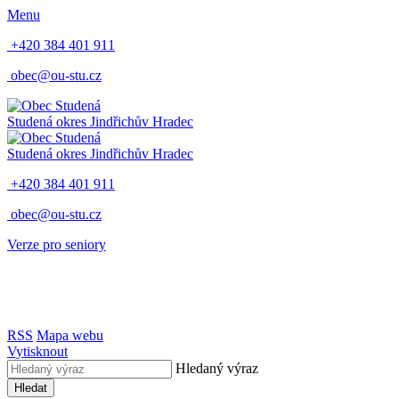
Menu
+420 384 401 911
obec@ou-stu.cz
Studená
okres Jindřichův Hradec
Studená
okres Jindřichův Hradec
+420 384 401 911
obec@ou-stu.cz
Verze pro seniory
RSS
Mapa webu
Vytisknout
Hledaný výraz
Hledat