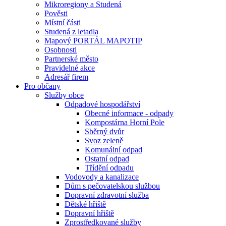
Mikroregiony a Studená
Pověsti
Místní části
Studená z letadla
Mapový PORTÁL MAPOTIP
Osobnosti
Partnerské město
Pravidelné akce
Adresář firem
Pro občany
Služby obce
Odpadové hospodářství
Obecné informace - odpady
Kompostárna Horní Pole
Sběrný dvůr
Svoz zeleně
Komunální odpad
Ostatní odpad
Třídění odpadu
Vodovody a kanalizace
Dům s pečovatelskou službou
Dopravní zdravotní služba
Dětské hřiště
Dopravní hřiště
Zprostředkované služby