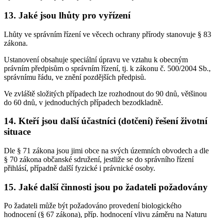
13. Jaké jsou lhůty pro vyřízení
Lhůty ve správním řízení ve věcech ochrany přírody stanovuje § 83
zákona.
Ustanovení obsahuje speciální úpravu ve vztahu k obecným
právním předpisům o správním řízení, tj. k zákonu č. 500/2004 Sb.,
správnímu řádu, ve znění pozdějších předpisů.
Ve zvláště složitých případech lze rozhodnout do 90 dnů, většinou
do 60 dnů, v jednoduchých případech bezodkladně.
14. Kteří jsou další účastníci (dotčení) řešení životní
situace
Dle § 71 zákona jsou jimi obce na svých územních obvodech a dle
§ 70 zákona občanské sdružení, jestliže se do správního řízení
přihlásí, případně další fyzické i právnické osoby.
15. Jaké další činnosti jsou po žadateli požadovány
Po žadateli může být požadováno provedení biologického
hodnocení (§ 67 zákona), příp. hodnocení vlivu záměru na Naturu