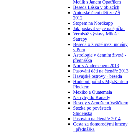
Metlík s Janem Opatřilem
Beseda Láska v oblacích
Autorské čtení dětí ze ZŠ
2012
Stopem na Nordkapp
Jak postavit vejce na špičku
Vernisáž výstavy Miloše
Satrapy
Beseda o životě mezi indiány
v Peru
Astrologie v denním životě -
přednáška
Noc s Andersenem 2013
Pasování dětí na čtenáře 2013
Havajské ostrovy - beseda
Hudební pořad s Mgr.Karlem
Plockem
Mexiko a Quatemala
Na ryby do Kanady
Besedy s Arnoštem Vašíčkem
Stezka po pověstech
Studenska
Pasování na čtenáře 2014
Cesta za domorodými kmeny
- přednáška