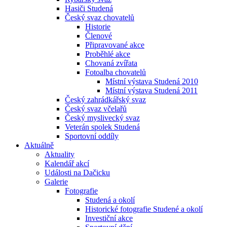
Hasiči Studená
Český svaz chovatelů
Historie
Členové
Připravované akce
Proběhlé akce
Chovaná zvířata
Fotoalba chovatelů
Místní výstava Studená 2010
Místní výstava Studená 2011
Český zahrádkářský svaz
Český svaz včelařů
Český myslivecký svaz
Veterán spolek Studená
Sportovní oddíly
Aktuálně
Aktuality
Kalendář akcí
Události na Dačicku
Galerie
Fotografie
Studená a okolí
Historické fotografie Studené a okolí
Investiční akce