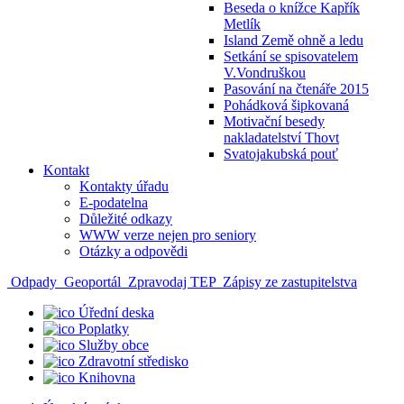
Beseda o knížce Kapřík
Metlík
Island Země ohně a ledu
Setkání se spisovatelem
V.Vondruškou
Pasování na čtenáře 2015
Pohádková šipkovaná
Motivační besedy
nakladatelství Thovt
Svatojakubská pouť
Kontakt
Kontakty úřadu
E-podatelna
Důležité odkazy
WWW verze nejen pro seniory
Otázky a odpovědi
Odpady
Geoportál
Zpravodaj TEP
Zápisy ze zastupitelstva
Úřední deska
Poplatky
Služby obce
Zdravotní středisko
Knihovna