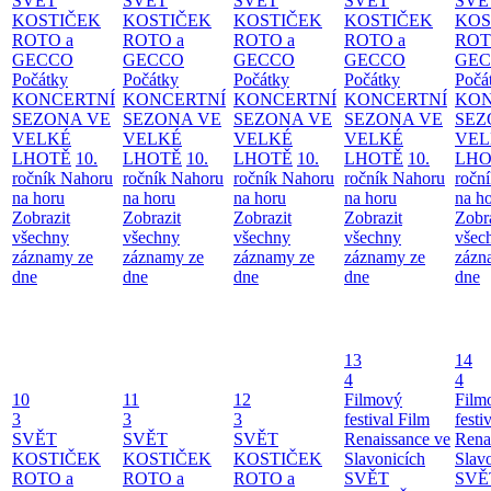
SVĚT
SVĚT
SVĚT
SVĚT
SVĚ
KOSTIČEK
KOSTIČEK
KOSTIČEK
KOSTIČEK
KOS
ROTO a
ROTO a
ROTO a
ROTO a
ROT
GECCO
GECCO
GECCO
GECCO
GE
Počátky
Počátky
Počátky
Počátky
Počá
KONCERTNÍ
KONCERTNÍ
KONCERTNÍ
KONCERTNÍ
KON
SEZONA VE
SEZONA VE
SEZONA VE
SEZONA VE
SEZ
VELKÉ
VELKÉ
VELKÉ
VELKÉ
VEL
LHOTĚ
10.
LHOTĚ
10.
LHOTĚ
10.
LHOTĚ
10.
LHO
ročník Nahoru
ročník Nahoru
ročník Nahoru
ročník Nahoru
ročn
na horu
na horu
na horu
na horu
na h
Zobrazit
Zobrazit
Zobrazit
Zobrazit
Zobr
všechny
všechny
všechny
všechny
všec
záznamy ze
záznamy ze
záznamy ze
záznamy ze
zázn
dne
dne
dne
dne
dne
13
14
4
4
10
11
12
Filmový
Film
3
3
3
festival Film
festi
SVĚT
SVĚT
SVĚT
Renaissance ve
Rena
KOSTIČEK
KOSTIČEK
KOSTIČEK
Slavonicích
Slav
ROTO a
ROTO a
ROTO a
SVĚT
SVĚ