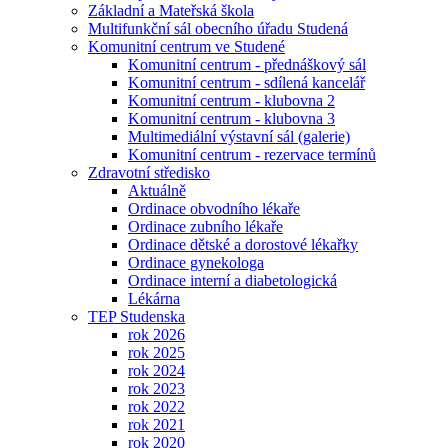
Základní a Mateřská škola
Multifunkční sál obecního úřadu Studená
Komunitní centrum ve Studené
Komunitní centrum - přednáškový sál
Komunitní centrum - sdílená kancelář
Komunitní centrum - klubovna 2
Komunitní centrum - klubovna 3
Multimediální výstavní sál (galerie)
Komunitní centrum - rezervace termínů
Zdravotní středisko
Aktuálně
Ordinace obvodního lékaře
Ordinace zubního lékaře
Ordinace dětské a dorostové lékařky
Ordinace gynekologa
Ordinace interní a diabetologická
Lékárna
TEP Studenska
rok 2026
rok 2025
rok 2024
rok 2023
rok 2022
rok 2021
rok 2020