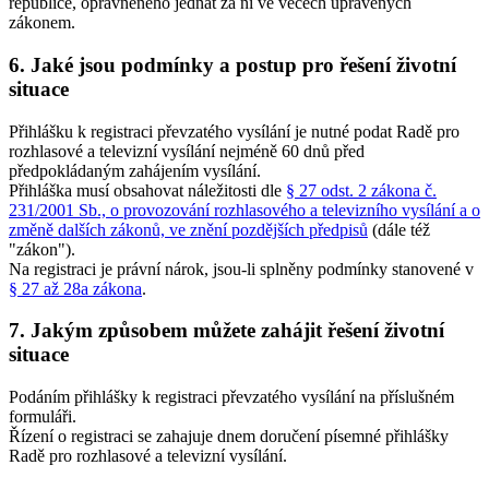
republice, oprávněného jednat za ni ve věcech upravených
zákonem.
6. Jaké jsou podmínky a postup pro řešení životní
situace
Přihlášku k registraci převzatého vysílání je nutné podat Radě pro
rozhlasové a televizní vysílání nejméně 60 dnů před
předpokládaným zahájením vysílání.
Přihláška musí obsahovat náležitosti dle
§ 27 odst. 2 zákona č.
231/2001 Sb., o provozování rozhlasového a televizního vysílání a o
změně dalších zákonů, ve znění pozdějších předpisů
(dále též
"zákon").
Na registraci je právní nárok, jsou-li splněny podmínky stanovené v
§ 27 až 28a zákona
.
7. Jakým způsobem můžete zahájit řešení životní
situace
Podáním přihlášky k registraci převzatého vysílání na příslušném
formuláři.
Řízení o registraci se zahajuje dnem doručení písemné přihlášky
Radě pro rozhlasové a televizní vysílání.