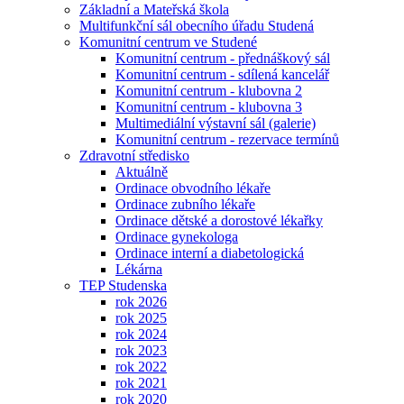
Základní a Mateřská škola
Multifunkční sál obecního úřadu Studená
Komunitní centrum ve Studené
Komunitní centrum - přednáškový sál
Komunitní centrum - sdílená kancelář
Komunitní centrum - klubovna 2
Komunitní centrum - klubovna 3
Multimediální výstavní sál (galerie)
Komunitní centrum - rezervace termínů
Zdravotní středisko
Aktuálně
Ordinace obvodního lékaře
Ordinace zubního lékaře
Ordinace dětské a dorostové lékařky
Ordinace gynekologa
Ordinace interní a diabetologická
Lékárna
TEP Studenska
rok 2026
rok 2025
rok 2024
rok 2023
rok 2022
rok 2021
rok 2020