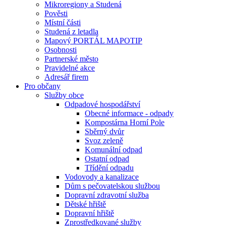
Mikroregiony a Studená
Pověsti
Místní části
Studená z letadla
Mapový PORTÁL MAPOTIP
Osobnosti
Partnerské město
Pravidelné akce
Adresář firem
Pro občany
Služby obce
Odpadové hospodářství
Obecné informace - odpady
Kompostárna Horní Pole
Sběrný dvůr
Svoz zeleně
Komunální odpad
Ostatní odpad
Třídění odpadu
Vodovody a kanalizace
Dům s pečovatelskou službou
Dopravní zdravotní služba
Dětské hřiště
Dopravní hřiště
Zprostředkované služby