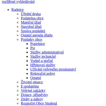
rozšířené vyhledávání
Radnice
Úřední deska
Podatelna obce
Matriční úřad
Stavební úřad
Správa poplatků
Ostatní agenda úřadu
Poplatky obce
Popelnice
Psi
Služby administrativní
Služby technické
Vodné a stočné
Hřbitovní služby
Užívání veřejného prostranství
Rekreační pobyt
Ostatní
Životní situace
E-podatelna
Veřejné zakázky
Dotace, příspěvky
Ztráty a nálezy
Rozpočet Obce Studená