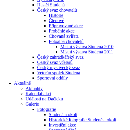
Hasiči Studená
Český svaz chovatelů
Historie
Členové
Připravované akce
Proběhlé akce
Chovaná zvířata
Fotoalba chovatelů
Místní výstava Studená 2010
Místní výstava Studená 2011
Český zahrádkářský svaz
Český svaz včelařů
Český myslivecký svaz
Veterán spolek Studená
Sportovní oddíly
Aktuálně
Aktuality
Kalendář akcí
Události na Dačicku
Galerie
Fotografie
Studená a okolí
Historické fotografie Studené a okolí
Investiční akce