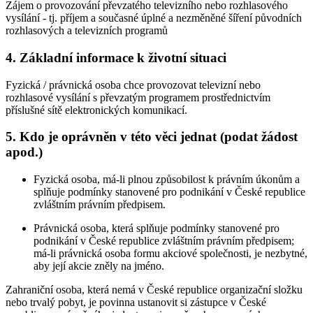
Zájem o provozování převzatého televizního nebo rozhlasového
vysílání - tj. příjem a současné úplné a nezměněné šíření původních
rozhlasových a televizních programů
4. Základní informace k životní situaci
Fyzická / právnická osoba chce provozovat televizní nebo
rozhlasové vysílání s převzatým programem prostřednictvím
příslušné sítě elektronických komunikací.
5. Kdo je oprávněn v této věci jednat (podat žádost
apod.)
Fyzická osoba, má-li plnou způsobilost k právním úkonům a
splňuje podmínky stanovené pro podnikání v České republice
zvláštním právním předpisem.
Právnická osoba, která splňuje podmínky stanovené pro
podnikání v České republice zvláštním právním předpisem;
má-li právnická osoba formu akciové společnosti, je nezbytné,
aby její akcie zněly na jméno.
Zahraniční osoba, která nemá v České republice organizační složku
nebo trvalý pobyt, je povinna ustanovit si zástupce v České