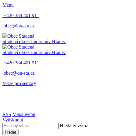
Menu
+420 384 401 911
obec@ou-stu.cz
Studená
okres Jindřichův Hradec
Studená
okres Jindřichův Hradec
+420 384 401 911
obec@ou-stu.cz
Verze pro seniory
RSS
Mapa webu
Vytisknout
Hledaný výraz
Hledat