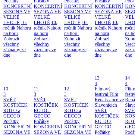
Počátky
Počátky
Počátky
Počátky
Počá
KONCERTNÍ
KONCERTNÍ
KONCERTNÍ
KONCERTNÍ
KON
SEZONA VE
SEZONA VE
SEZONA VE
SEZONA VE
SEZ
VELKÉ
VELKÉ
VELKÉ
VELKÉ
VEL
LHOTĚ
10.
LHOTĚ
10.
LHOTĚ
10.
LHOTĚ
10.
LHO
ročník Nahoru
ročník Nahoru
ročník Nahoru
ročník Nahoru
ročn
na horu
na horu
na horu
na horu
na h
Zobrazit
Zobrazit
Zobrazit
Zobrazit
Zobr
všechny
všechny
všechny
všechny
všec
záznamy ze
záznamy ze
záznamy ze
záznamy ze
zázn
dne
dne
dne
dne
dne
13
14
4
4
10
11
12
Filmový
Film
3
3
3
festival Film
festi
SVĚT
SVĚT
SVĚT
Renaissance ve
Rena
KOSTIČEK
KOSTIČEK
KOSTIČEK
Slavonicích
Slav
ROTO a
ROTO a
ROTO a
SVĚT
SVĚ
GECCO
GECCO
GECCO
KOSTIČEK
KOS
Počátky
Počátky
Počátky
ROTO a
ROT
KONCERTNÍ
KONCERTNÍ
KONCERTNÍ
GECCO
GE
SEZONA VE
SEZONA VE
SEZONA VE
Počátky
Počá