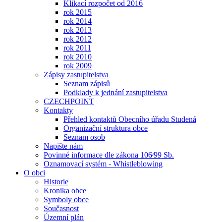
Klikací rozpočet od 2016
rok 2015
rok 2014
rok 2013
rok 2012
rok 2011
rok 2010
rok 2009
Zápisy zastupitelstva
Seznam zápisů
Podklady k jednání zastupitelstva
CZECHPOINT
Kontakty
Přehled kontaktů Obecního úřadu Studená
Organizační struktura obce
Seznam osob
Napište nám
Povinné informace dle zákona 106⁄99 Sb.
Oznamovací systém - Whistleblowing
O obci
Historie
Kronika obce
Symboly obce
Současnost
Územní plán