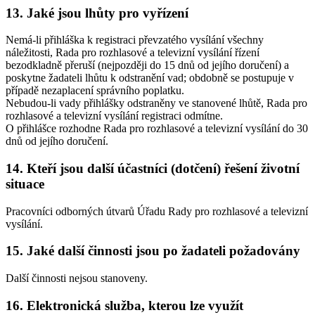
13. Jaké jsou lhůty pro vyřízení
Nemá-li přihláška k registraci převzatého vysílání všechny
náležitosti, Rada pro rozhlasové a televizní vysílání řízení
bezodkladně přeruší (nejpozději do 15 dnů od jejího doručení) a
poskytne žadateli lhůtu k odstranění vad; obdobně se postupuje v
případě nezaplacení správního poplatku.
Nebudou-li vady přihlášky odstraněny ve stanovené lhůtě, Rada pro
rozhlasové a televizní vysílání registraci odmítne.
O přihlášce rozhodne Rada pro rozhlasové a televizní vysílání do 30
dnů od jejího doručení.
14. Kteří jsou další účastníci (dotčení) řešení životní
situace
Pracovníci odborných útvarů Úřadu Rady pro rozhlasové a televizní
vysílání.
15. Jaké další činnosti jsou po žadateli požadovány
Další činnosti nejsou stanoveny.
16. Elektronická služba, kterou lze využít