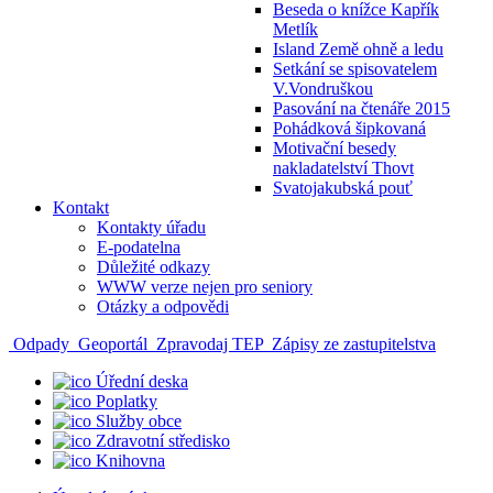
Beseda o knížce Kapřík
Metlík
Island Země ohně a ledu
Setkání se spisovatelem
V.Vondruškou
Pasování na čtenáře 2015
Pohádková šipkovaná
Motivační besedy
nakladatelství Thovt
Svatojakubská pouť
Kontakt
Kontakty úřadu
E-podatelna
Důležité odkazy
WWW verze nejen pro seniory
Otázky a odpovědi
Odpady
Geoportál
Zpravodaj TEP
Zápisy ze zastupitelstva
Úřední deska
Poplatky
Služby obce
Zdravotní středisko
Knihovna