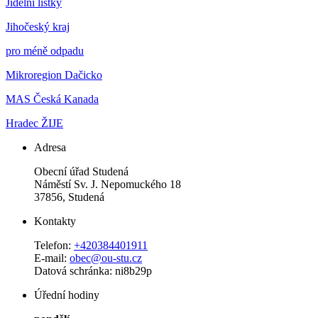
Jídelní lístky
Jihočeský kraj
pro méně odpadu
Mikroregion Dačicko
MAS Česká Kanada
Hradec ŽIJE
Adresa
Obecní úřad Studená
Náměstí Sv. J. Nepomuckého 18
37856, Studená
Kontakty
Telefon:
+420384401911
E-mail:
obec@ou-stu.cz
Datová schránka: ni8b29p
Úřední hodiny