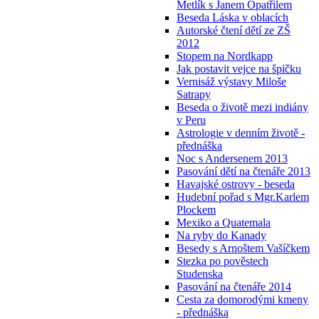
Metlík s Janem Opatřilem
Beseda Láska v oblacích
Autorské čtení dětí ze ZŠ
2012
Stopem na Nordkapp
Jak postavit vejce na špičku
Vernisáž výstavy Miloše
Satrapy
Beseda o životě mezi indiány
v Peru
Astrologie v denním životě -
přednáška
Noc s Andersenem 2013
Pasování dětí na čtenáře 2013
Havajské ostrovy - beseda
Hudební pořad s Mgr.Karlem
Plockem
Mexiko a Quatemala
Na ryby do Kanady
Besedy s Arnoštem Vašíčkem
Stezka po pověstech
Studenska
Pasování na čtenáře 2014
Cesta za domorodými kmeny
- přednáška