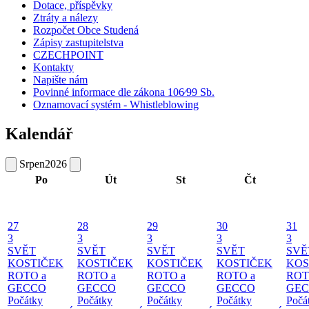
Dotace, příspěvky
Ztráty a nálezy
Rozpočet Obce Studená
Zápisy zastupitelstva
CZECHPOINT
Kontakty
Napište nám
Povinné informace dle zákona 106⁄99 Sb.
Oznamovací systém - Whistleblowing
Kalendář
Srpen
2026
Po
Út
St
Čt
27
28
29
30
31
3
3
3
3
3
SVĚT
SVĚT
SVĚT
SVĚT
SVĚ
KOSTIČEK
KOSTIČEK
KOSTIČEK
KOSTIČEK
KOS
ROTO a
ROTO a
ROTO a
ROTO a
ROT
GECCO
GECCO
GECCO
GECCO
GE
Počátky
Počátky
Počátky
Počátky
Počá