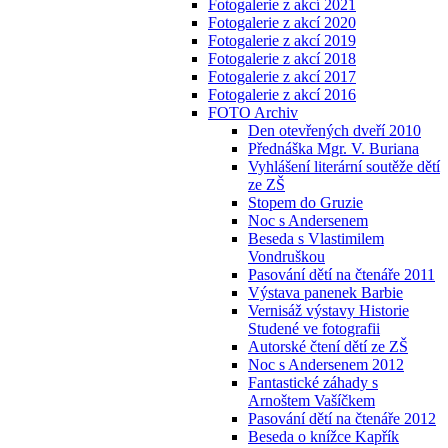
Fotogalerie z akcí 2021
Fotogalerie z akcí 2020
Fotogalerie z akcí 2019
Fotogalerie z akcí 2018
Fotogalerie z akcí 2017
Fotogalerie z akcí 2016
FOTO Archiv
Den otevřených dveří 2010
Přednáška Mgr. V. Buriana
Vyhlášení literární soutěže dětí
ze ZŠ
Stopem do Gruzie
Noc s Andersenem
Beseda s Vlastimilem
Vondruškou
Pasování dětí na čtenáře 2011
Výstava panenek Barbie
Vernisáž výstavy Historie
Studené ve fotografii
Autorské čtení dětí ze ZŠ
Noc s Andersenem 2012
Fantastické záhady s
Arnoštem Vašíčkem
Pasování dětí na čtenáře 2012
Beseda o knížce Kapřík