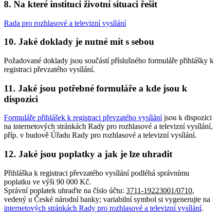
8. Na které instituci životní situaci řešit
Rada pro rozhlasové a televizní vysílání
10. Jaké doklady je nutné mít s sebou
Požadované doklady jsou součástí příslušného formuláře přihlášky k
registraci převzatého vysílání.
11. Jaké jsou potřebné formuláře a kde jsou k
dispozici
Formuláře přihlášek k registraci převzatého vysílání
jsou k dispozici
na internetových stránkách Rady pro rozhlasové a televizní vysílání,
příp. v budově Úřadu Rady pro rozhlasové a televizní vysílání.
12. Jaké jsou poplatky a jak je lze uhradit
Přihláška k registraci převzatého vysílání podléhá správnímu
poplatku ve výši 90 000 Kč.
Správní poplatek uhraďte na číslo účtu:
3711-19223001/0710
,
vedený u České národní banky; variabilní symbol si vygenerujte na
internetových stránkách Rady pro rozhlasové a televizní vysílání
.