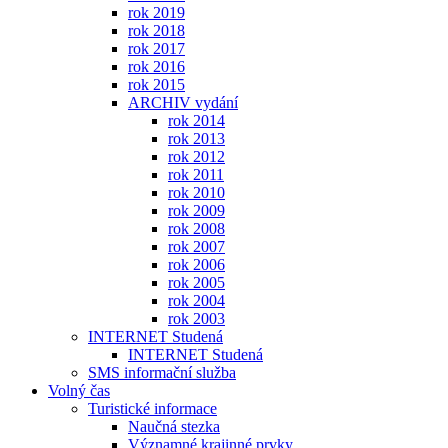
rok 2019
rok 2018
rok 2017
rok 2016
rok 2015
ARCHIV vydání
rok 2014
rok 2013
rok 2012
rok 2011
rok 2010
rok 2009
rok 2008
rok 2007
rok 2006
rok 2005
rok 2004
rok 2003
INTERNET Studená
INTERNET Studená
SMS informační služba
Volný čas
Turistické informace
Naučná stezka
Významné krajinné prvky