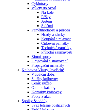
Cyklotrasy
Výlety do okolí
Na kole
Pěšky
Autem
S dětmi
Pamětihodnosti a příroda
Hrady a zámky
Koupání a relaxace
Církevní památky
Technické památky
Přírodní zajímavosti
Zimní sporty
Ubytování a stravování
Propagační materiály
Knihovna Vlasty Javořické
Výpůjční doba
Služby knihovny
Ceník služeb
On-line katalog
Kontakty knihovny
Fotky z akcí
Spolky & oddíly
Svaz tělesně postižených
Rybářský svaz