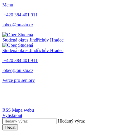
Menu
+420 384 401 911
obec@ou-stu.cz
Studená
okres Jindřichův Hradec
Studená
okres Jindřichův Hradec
+420 384 401 911
obec@ou-stu.cz
Verze pro seniory
RSS
Mapa webu
Vytisknout
Hledaný výraz
Hledat