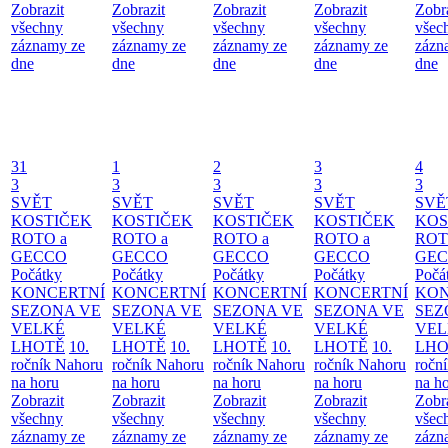
Zobrazit
Zobrazit
Zobrazit
Zobrazit
Zobr
všechny
všechny
všechny
všechny
všec
záznamy ze
záznamy ze
záznamy ze
záznamy ze
zázn
dne
dne
dne
dne
dne
31
1
2
3
4
3
3
3
3
3
SVĚT
SVĚT
SVĚT
SVĚT
SVĚ
KOSTIČEK
KOSTIČEK
KOSTIČEK
KOSTIČEK
KOS
ROTO a
ROTO a
ROTO a
ROTO a
ROT
GECCO
GECCO
GECCO
GECCO
GE
Počátky
Počátky
Počátky
Počátky
Počá
KONCERTNÍ
KONCERTNÍ
KONCERTNÍ
KONCERTNÍ
KON
SEZONA VE
SEZONA VE
SEZONA VE
SEZONA VE
SEZ
VELKÉ
VELKÉ
VELKÉ
VELKÉ
VEL
LHOTĚ
10.
LHOTĚ
10.
LHOTĚ
10.
LHOTĚ
10.
LHO
ročník Nahoru
ročník Nahoru
ročník Nahoru
ročník Nahoru
ročn
na horu
na horu
na horu
na horu
na h
Zobrazit
Zobrazit
Zobrazit
Zobrazit
Zobr
všechny
všechny
všechny
všechny
všec
záznamy ze
záznamy ze
záznamy ze
záznamy ze
zázn