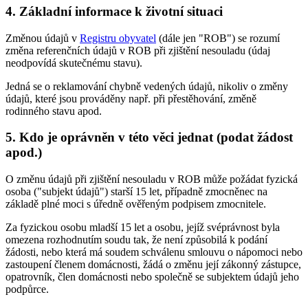
4. Základní informace k životní situaci
Změnou údajů v
Registru obyvatel
(dále jen "ROB") se rozumí
změna referenčních údajů v ROB při zjištění nesouladu (údaj
neodpovídá skutečnému stavu).
Jedná se o reklamování chybně vedených údajů, nikoliv o změny
údajů, které jsou prováděny např. při přestěhování, změně
rodinného stavu apod.
5. Kdo je oprávněn v této věci jednat (podat žádost
apod.)
O změnu údajů při zjištění nesouladu v ROB může požádat fyzická
osoba ("subjekt údajů") starší 15 let, případně zmocněnec na
základě plné moci s úředně ověřeným podpisem zmocnitele.
Za fyzickou osobu mladší 15 let a osobu, jejíž svéprávnost byla
omezena rozhodnutím soudu tak, že není způsobilá k podání
žádosti, nebo která má soudem schválenu smlouvu o nápomoci nebo
zastoupení členem domácnosti, žádá o změnu její zákonný zástupce,
opatrovník, člen domácnosti nebo společně se subjektem údajů jeho
podpůrce.