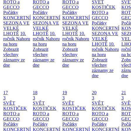
ROTO a
ROTO a
ROTO a
SVĚT
SVĚ
GECCO
GECCO
GECCO
KOSTIČEK
KOS
Počátky
Počátky
Počátky
ROTO a
ROT
KONCERTNÍ
KONCERTNÍ
KONCERTNÍ
GECCO
GE
SEZONA VE
SEZONA VE
SEZONA VE
Počátky
Počá
VELKÉ
VELKÉ
VELKÉ
KONCERTNÍ
KON
LHOTĚ
10.
LHOTĚ
10.
LHOTĚ
10.
SEZONA VE
SEZ
ročník Nahoru
ročník Nahoru
ročník Nahoru
VELKÉ
VEL
na horu
na horu
na horu
LHOTĚ
10.
LHO
Zobrazit
Zobrazit
Zobrazit
ročník Nahoru
ročn
všechny
všechny
všechny
na horu
na h
záznamy ze
záznamy ze
záznamy ze
Zobrazit
Zobr
dne
dne
dne
všechny
všec
záznamy ze
zázn
dne
dne
17
18
19
20
21
3
3
3
3
3
SVĚT
SVĚT
SVĚT
SVĚT
SVĚ
KOSTIČEK
KOSTIČEK
KOSTIČEK
KOSTIČEK
KOS
ROTO a
ROTO a
ROTO a
ROTO a
ROT
GECCO
GECCO
GECCO
GECCO
GE
Počátky
Počátky
Počátky
Počátky
Počá
KONCERTNÍ
KONCERTNÍ
KONCERTNÍ
KONCERTNÍ
KON