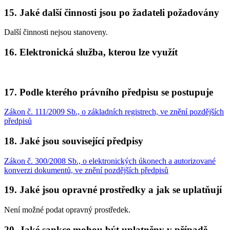
15. Jaké další činnosti jsou po žadateli požadovány
Další činnosti nejsou stanoveny.
16. Elektronická služba, kterou lze využít
17. Podle kterého právního předpisu se postupuje
Zákon č. 111/2009 Sb., o základních registrech, ve znění pozdějších
předpisů
18. Jaké jsou související předpisy
Zákon č. 300/2008 Sb., o elektronických úkonech a autorizované
konverzi dokumentů, ve znění pozdějších předpisů
19. Jaké jsou opravné prostředky a jak se uplatňují
Není možné podat opravný prostředek.
20. Jaké sankce mohou být uplatněny v případě