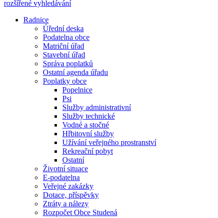
rozšířené vyhledávání
Radnice
Úřední deska
Podatelna obce
Matriční úřad
Stavební úřad
Správa poplatků
Ostatní agenda úřadu
Poplatky obce
Popelnice
Psi
Služby administrativní
Služby technické
Vodné a stočné
Hřbitovní služby
Užívání veřejného prostranství
Rekreační pobyt
Ostatní
Životní situace
E-podatelna
Veřejné zakázky
Dotace, příspěvky
Ztráty a nálezy
Rozpočet Obce Studená