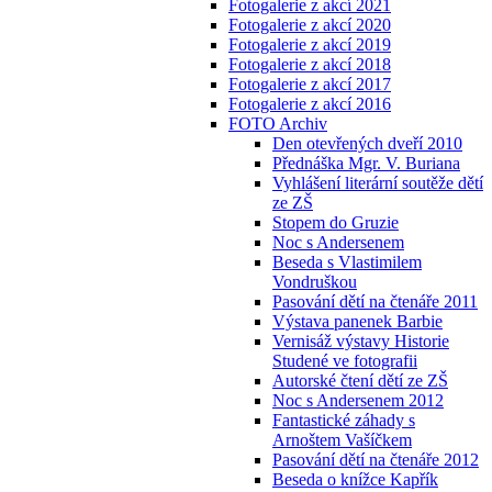
Fotogalerie z akcí 2021
Fotogalerie z akcí 2020
Fotogalerie z akcí 2019
Fotogalerie z akcí 2018
Fotogalerie z akcí 2017
Fotogalerie z akcí 2016
FOTO Archiv
Den otevřených dveří 2010
Přednáška Mgr. V. Buriana
Vyhlášení literární soutěže dětí
ze ZŠ
Stopem do Gruzie
Noc s Andersenem
Beseda s Vlastimilem
Vondruškou
Pasování dětí na čtenáře 2011
Výstava panenek Barbie
Vernisáž výstavy Historie
Studené ve fotografii
Autorské čtení dětí ze ZŠ
Noc s Andersenem 2012
Fantastické záhady s
Arnoštem Vašíčkem
Pasování dětí na čtenáře 2012
Beseda o knížce Kapřík