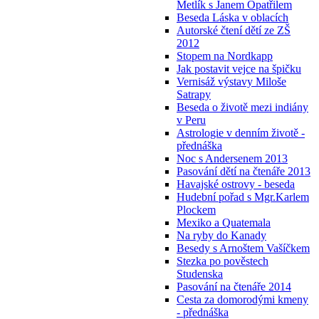
Metlík s Janem Opatřilem
Beseda Láska v oblacích
Autorské čtení dětí ze ZŠ
2012
Stopem na Nordkapp
Jak postavit vejce na špičku
Vernisáž výstavy Miloše
Satrapy
Beseda o životě mezi indiány
v Peru
Astrologie v denním životě -
přednáška
Noc s Andersenem 2013
Pasování dětí na čtenáře 2013
Havajské ostrovy - beseda
Hudební pořad s Mgr.Karlem
Plockem
Mexiko a Quatemala
Na ryby do Kanady
Besedy s Arnoštem Vašíčkem
Stezka po pověstech
Studenska
Pasování na čtenáře 2014
Cesta za domorodými kmeny
- přednáška