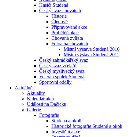
Hasiči Studená
Český svaz chovatelů
Historie
Členové
Připravované akce
Proběhlé akce
Chovaná zvířata
Fotoalba chovatelů
Místní výstava Studená 2010
Místní výstava Studená 2011
Český zahrádkářský svaz
Český svaz včelařů
Český myslivecký svaz
Veterán spolek Studená
Sportovní oddíly
Aktuálně
Aktuality
Kalendář akcí
Události na Dačicku
Galerie
Fotografie
Studená a okolí
Historické fotografie Studené a okolí
Investiční akce