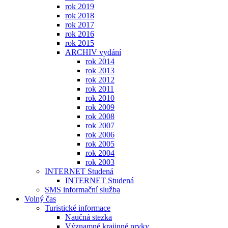
rok 2019
rok 2018
rok 2017
rok 2016
rok 2015
ARCHIV vydání
rok 2014
rok 2013
rok 2012
rok 2011
rok 2010
rok 2009
rok 2008
rok 2007
rok 2006
rok 2005
rok 2004
rok 2003
INTERNET Studená
INTERNET Studená
SMS informační služba
Volný čas
Turistické informace
Naučná stezka
Významné krajinné prvky