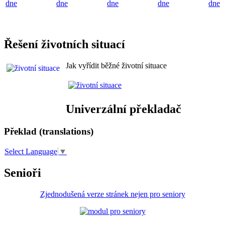
dne
dne
dne
dne
dne
Řešení životních situací
Jak vyřídit běžné životní situace
Univerzální překladač
Překlad (translations)
Select Language
▼
Senioři
Zjednodušená verze stránek nejen pro seniory