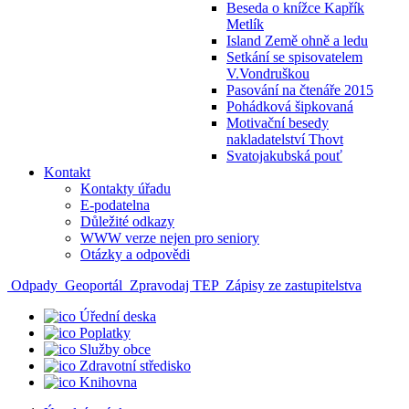
Beseda o knížce Kapřík
Metlík
Island Země ohně a ledu
Setkání se spisovatelem
V.Vondruškou
Pasování na čtenáře 2015
Pohádková šipkovaná
Motivační besedy
nakladatelství Thovt
Svatojakubská pouť
Kontakt
Kontakty úřadu
E-podatelna
Důležité odkazy
WWW verze nejen pro seniory
Otázky a odpovědi
Odpady
Geoportál
Zpravodaj TEP
Zápisy ze zastupitelstva
Úřední deska
Poplatky
Služby obce
Zdravotní středisko
Knihovna