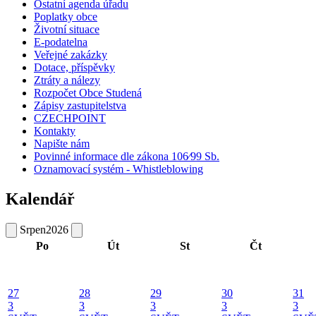
Ostatní agenda úřadu
Poplatky obce
Životní situace
E-podatelna
Veřejné zakázky
Dotace, příspěvky
Ztráty a nálezy
Rozpočet Obce Studená
Zápisy zastupitelstva
CZECHPOINT
Kontakty
Napište nám
Povinné informace dle zákona 106⁄99 Sb.
Oznamovací systém - Whistleblowing
Kalendář
Srpen
2026
Po
Út
St
Čt
27
28
29
30
31
3
3
3
3
3