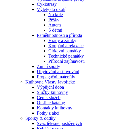
Cyklotrasy
Výlety do okolí
Na kole
Pěšky
Autem
S dětmi
Pamětihodnosti a příroda
Hrady a zámky
Koupání a relaxace
Církevní památky
Technické památky
Přírodní zajímavosti
Zimní sporty
Ubytování a stravování
Propagační materiály
Knihovna Vlasty Javořické
Výpůjční doba
Služby knihovny
Ceník služeb
On-line katalog
Kontakty knihovny
Fotky z akcí
Spolky & oddíly
Svaz tělesně postižených
Rybářský svaz