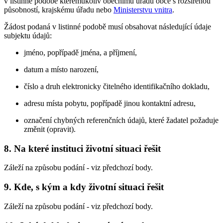
v listinné podobě kterémukoliv obecnímu úřadu obce s rozšířenou
působností, krajskému úřadu nebo
Ministerstvu vnitra
.
Žádost podaná v listinné podobě musí obsahovat následující údaje
subjektu údajů:
jméno, popřípadě jména, a příjmení,
datum a místo narození,
číslo a druh elektronicky čitelného identifikačního dokladu,
adresu místa pobytu, popřípadě jinou kontaktní adresu,
označení chybných referenčních údajů, které žadatel požaduje
změnit (opravit).
8. Na které instituci životní situaci řešit
Záleží na způsobu podání - viz předchozí body.
9. Kde, s kým a kdy životní situaci řešit
Záleží na způsobu podání - viz předchozí body.