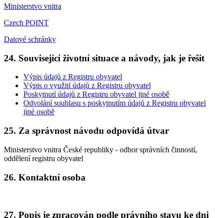
Ministerstvo vnitra
Czech POINT
Datové schránky
24. Související životní situace a návody, jak je řešit
Výpis údajů z Registru obyvatel
Výpis o využití údajů z Registru obyvatel
Poskytnutí údajů z Registru obyvatel jiné osobě
Odvolání souhlasu s poskytnutím údajů z Registru obyvatel
jiné osobě
25. Za správnost návodu odpovídá útvar
Ministerstvo vnitra České republiky - odbor správních činností,
oddělení registru obyvatel
26. Kontaktní osoba
27. Popis je zpracován podle právního stavu ke dni