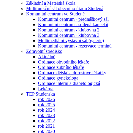
Základní a Mateřská škola
Multifunkční sál obecního úřadu Studená
Komunitní centrum ve Studené
Komunitní centrum - přednáškový sál
Komunitní centrum - sdílená kancelář
Komunitní centrum - klubovna 2
Komunitní centrum - klubovna 3
Multimediální výstavní sál (galerie)
Komunitní centrum - rezervace termínů
Zdravotní středisko
Aktuálně
Ordinace obvodního lékaře
Ordinace zubního lékaře
Ordinace dětské a dorostové lékařky
Ordinace gynekologa
Ordinace interní a diabetologická
Lékárna
TEP Studenska
rok 2026
rok 2025
rok 2024
rok 2023
rok 2022
rok 2021
rok 2020