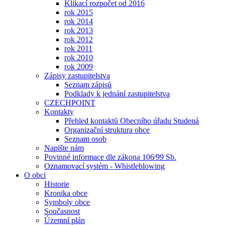
Klikací rozpočet od 2016
rok 2015
rok 2014
rok 2013
rok 2012
rok 2011
rok 2010
rok 2009
Zápisy zastupitelstva
Seznam zápisů
Podklady k jednání zastupitelstva
CZECHPOINT
Kontakty
Přehled kontaktů Obecního úřadu Studená
Organizační struktura obce
Seznam osob
Napište nám
Povinné informace dle zákona 106⁄99 Sb.
Oznamovací systém - Whistleblowing
O obci
Historie
Kronika obce
Symboly obce
Současnost
Územní plán