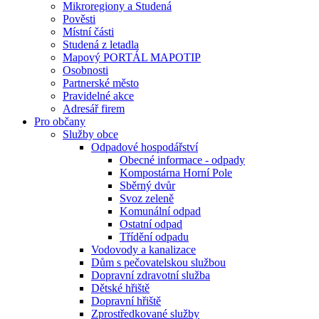
Mikroregiony a Studená
Pověsti
Místní části
Studená z letadla
Mapový PORTÁL MAPOTIP
Osobnosti
Partnerské město
Pravidelné akce
Adresář firem
Pro občany
Služby obce
Odpadové hospodářství
Obecné informace - odpady
Kompostárna Horní Pole
Sběrný dvůr
Svoz zeleně
Komunální odpad
Ostatní odpad
Třídění odpadu
Vodovody a kanalizace
Dům s pečovatelskou službou
Dopravní zdravotní služba
Dětské hřiště
Dopravní hřiště
Zprostředkované služby