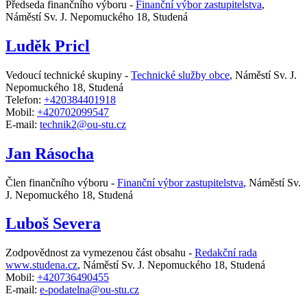
Předseda finančního výboru -
Finanční výbor zastupitelstva
,
Náměstí Sv. J. Nepomuckého 18, Studená
Luděk Pricl
Vedoucí technické skupiny -
Technické služby obce
,
Náměstí Sv. J.
Nepomuckého 18, Studená
Telefon:
+420384401918
Mobil:
+420702099547
E-mail:
technik2@ou-stu.cz
Jan Rásocha
Člen finančního výboru -
Finanční výbor zastupitelstva
,
Náměstí Sv.
J. Nepomuckého 18, Studená
Luboš Severa
Zodpovědnost za vymezenou část obsahu -
Redakční rada
www.studena.cz
,
Náměstí Sv. J. Nepomuckého 18, Studená
Mobil:
+420736490455
E-mail:
e-podatelna@ou-stu.cz