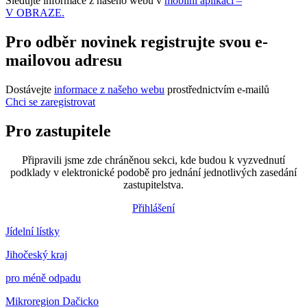
Sledujte informace z našeho webu v
mobilní aplikaci –
V OBRAZE.
Pro odběr novinek registrujte svou e-
mailovou adresu
Dostávejte
informace z našeho webu
prostřednictvím e-mailů
Chci se zaregistrovat
Pro zastupitele
Připravili jsme zde chráněnou sekci, kde budou k vyzvednutí
podklady v elektronické podobě pro jednání jednotlivých zasedání
zastupitelstva.
Přihlášení
Jídelní lístky
Jihočeský kraj
pro méně odpadu
Mikroregion Dačicko