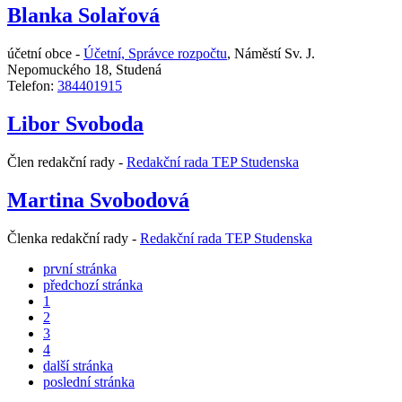
Blanka Solařová
účetní obce -
Účetní, Správce rozpočtu
,
Náměstí Sv. J.
Nepomuckého 18, Studená
Telefon:
384401915
Libor Svoboda
Člen redakční rady -
Redakční rada TEP Studenska
Martina Svobodová
Členka redakční rady -
Redakční rada TEP Studenska
první stránka
předchozí stránka
1
2
3
4
další stránka
poslední stránka