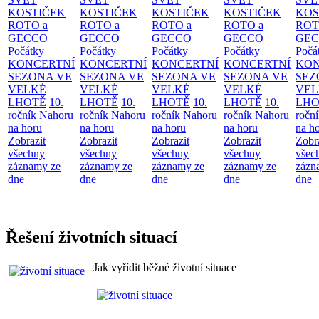
KOSTIČEK
KOSTIČEK
KOSTIČEK
KOSTIČEK
KOS
ROTO a
ROTO a
ROTO a
ROTO a
ROT
GECCO
GECCO
GECCO
GECCO
GE
Počátky
Počátky
Počátky
Počátky
Počá
KONCERTNÍ
KONCERTNÍ
KONCERTNÍ
KONCERTNÍ
KON
SEZONA VE
SEZONA VE
SEZONA VE
SEZONA VE
SEZ
VELKÉ
VELKÉ
VELKÉ
VELKÉ
VEL
LHOTĚ
10.
LHOTĚ
10.
LHOTĚ
10.
LHOTĚ
10.
LHO
ročník Nahoru
ročník Nahoru
ročník Nahoru
ročník Nahoru
ročn
na horu
na horu
na horu
na horu
na h
Zobrazit
Zobrazit
Zobrazit
Zobrazit
Zobr
všechny
všechny
všechny
všechny
všec
záznamy ze
záznamy ze
záznamy ze
záznamy ze
zázn
dne
dne
dne
dne
dne
Řešení životních situací
Jak vyřídit běžné životní situace