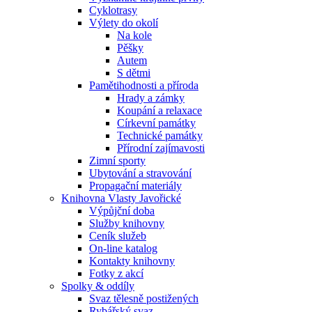
Cyklotrasy
Výlety do okolí
Na kole
Pěšky
Autem
S dětmi
Pamětihodnosti a příroda
Hrady a zámky
Koupání a relaxace
Církevní památky
Technické památky
Přírodní zajímavosti
Zimní sporty
Ubytování a stravování
Propagační materiály
Knihovna Vlasty Javořické
Výpůjční doba
Služby knihovny
Ceník služeb
On-line katalog
Kontakty knihovny
Fotky z akcí
Spolky & oddíly
Svaz tělesně postižených
Rybářský svaz