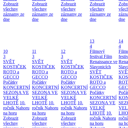
Zobrazit
Zobrazit
Zobrazit
Zobrazit
Zobr
všechny
všechny
všechny
všechny
všec
záznamy ze
záznamy ze
záznamy ze
záznamy ze
zázn
dne
dne
dne
dne
dne
13
14
4
4
10
11
12
Filmový
Film
3
3
3
festival Film
festi
SVĚT
SVĚT
SVĚT
Renaissance ve
Rena
KOSTIČEK
KOSTIČEK
KOSTIČEK
Slavonicích
Slav
ROTO a
ROTO a
ROTO a
SVĚT
SVĚ
GECCO
GECCO
GECCO
KOSTIČEK
KOS
Počátky
Počátky
Počátky
ROTO a
ROT
KONCERTNÍ
KONCERTNÍ
KONCERTNÍ
GECCO
GE
SEZONA VE
SEZONA VE
SEZONA VE
Počátky
Počá
VELKÉ
VELKÉ
VELKÉ
KONCERTNÍ
KON
LHOTĚ
10.
LHOTĚ
10.
LHOTĚ
10.
SEZONA VE
SEZ
ročník Nahoru
ročník Nahoru
ročník Nahoru
VELKÉ
VEL
na horu
na horu
na horu
LHOTĚ
10.
LHO
Zobrazit
Zobrazit
Zobrazit
ročník Nahoru
ročn
všechny
všechny
všechny
na horu
na h