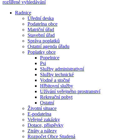
rozšířené vyhledávání
Radnice
Úřední deska
Podatelna obce
Matriční úřad
Stavební úřad
Správa poplatků
Ostatní agenda úřadu
Poplatky obce
Popelnice
Psi
Služby administrativní
Služby technické
Vodné a stočné
Hřbitovní služby
Užívání veřejného prostranství
Rekreační pobyt
Ostatní
Životní situace
E-podatelna
Veřejné zakázky
Dotace, příspěvky
Ztráty a nálezy
Rozpočet Obce Studená