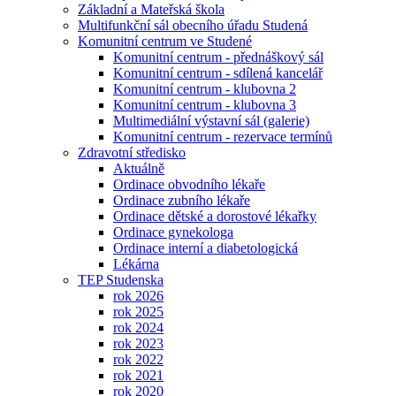
Základní a Mateřská škola
Multifunkční sál obecního úřadu Studená
Komunitní centrum ve Studené
Komunitní centrum - přednáškový sál
Komunitní centrum - sdílená kancelář
Komunitní centrum - klubovna 2
Komunitní centrum - klubovna 3
Multimediální výstavní sál (galerie)
Komunitní centrum - rezervace termínů
Zdravotní středisko
Aktuálně
Ordinace obvodního lékaře
Ordinace zubního lékaře
Ordinace dětské a dorostové lékařky
Ordinace gynekologa
Ordinace interní a diabetologická
Lékárna
TEP Studenska
rok 2026
rok 2025
rok 2024
rok 2023
rok 2022
rok 2021
rok 2020