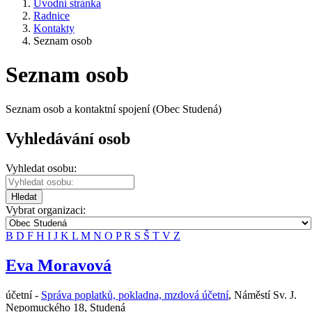
Úvodní stránka
Radnice
Kontakty
Seznam osob
Seznam osob
Seznam osob a kontaktní spojení (Obec Studená)
Vyhledávání osob
Vyhledat osobu:
Hledat
Vybrat organizaci:
B
D
F
H
I
J
K
L
M
N
O
P
R
S
Š
T
V
Z
Eva Moravová
účetní -
Správa poplatků, pokladna, mzdová účetní
,
Náměstí Sv. J.
Nepomuckého 18, Studená