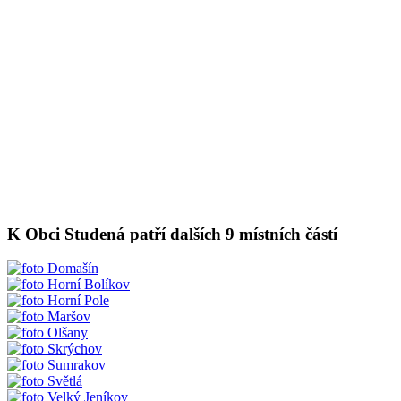
K Obci Studená patří dalších 9 místních částí
Domašín
Horní Bolíkov
Horní Pole
Maršov
Olšany
Skrýchov
Sumrakov
Světlá
Velký Jeníkov