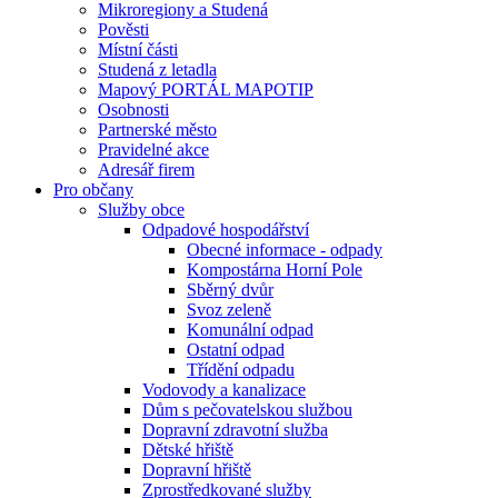
Mikroregiony a Studená
Pověsti
Místní části
Studená z letadla
Mapový PORTÁL MAPOTIP
Osobnosti
Partnerské město
Pravidelné akce
Adresář firem
Pro občany
Služby obce
Odpadové hospodářství
Obecné informace - odpady
Kompostárna Horní Pole
Sběrný dvůr
Svoz zeleně
Komunální odpad
Ostatní odpad
Třídění odpadu
Vodovody a kanalizace
Dům s pečovatelskou službou
Dopravní zdravotní služba
Dětské hřiště
Dopravní hřiště
Zprostředkované služby