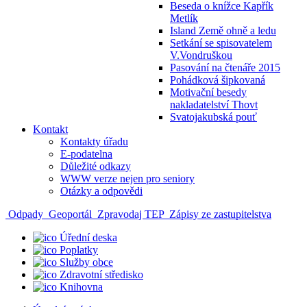
Beseda o knížce Kapřík
Metlík
Island Země ohně a ledu
Setkání se spisovatelem
V.Vondruškou
Pasování na čtenáře 2015
Pohádková šipkovaná
Motivační besedy
nakladatelství Thovt
Svatojakubská pouť
Kontakt
Kontakty úřadu
E-podatelna
Důležité odkazy
WWW verze nejen pro seniory
Otázky a odpovědi
Odpady
Geoportál
Zpravodaj TEP
Zápisy ze zastupitelstva
Úřední deska
Poplatky
Služby obce
Zdravotní středisko
Knihovna