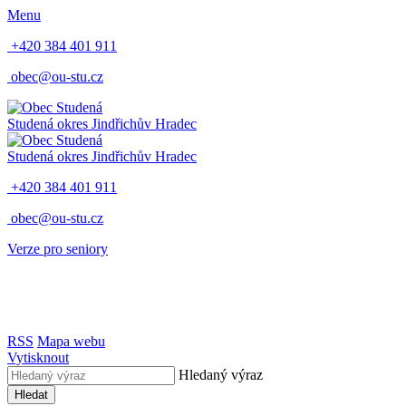
Menu
+420 384 401 911
obec@ou-stu.cz
Studená
okres Jindřichův Hradec
Studená
okres Jindřichův Hradec
+420 384 401 911
obec@ou-stu.cz
Verze pro seniory
RSS
Mapa webu
Vytisknout
Hledaný výraz
Hledat