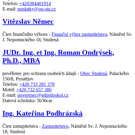
Telefon:
+420384401914
E-mail:
poplatky@ou-stu.cz
Vítězslav Němec
Člen finančního výboru -
Finanční výbor zastupitelstva
,
Náměstí Sv.
J. Nepomuckého 18, Studená
JUDr. Ing. et Ing. Roman Ondrýsek,
Ph.D., MBA
pověřenec pro ochranu osobních údajů -
Obec Studená
,
Palackého
150/8, Prostějov
Telefon:
+420 733 281 378
Mobil:
+420 732 657 386
E-mail:
poverenec@gdprdoskol.cz
Datová schránka: 5b36car
Ing. Kateřina Podhrázská
Člen zastupitelstva -
Zastupitelstvo
,
Náměstí Sv. J. Nepomuckého
18, Studená