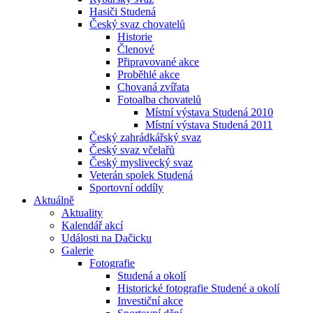
Hasiči Studená
Český svaz chovatelů
Historie
Členové
Připravované akce
Proběhlé akce
Chovaná zvířata
Fotoalba chovatelů
Místní výstava Studená 2010
Místní výstava Studená 2011
Český zahrádkářský svaz
Český svaz včelařů
Český myslivecký svaz
Veterán spolek Studená
Sportovní oddíly
Aktuálně
Aktuality
Kalendář akcí
Události na Dačicku
Galerie
Fotografie
Studená a okolí
Historické fotografie Studené a okolí
Investiční akce