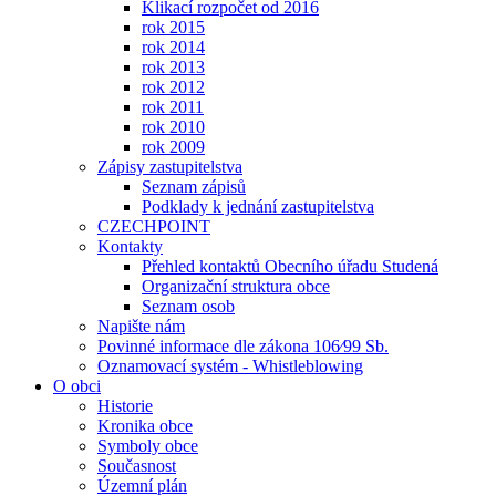
Klikací rozpočet od 2016
rok 2015
rok 2014
rok 2013
rok 2012
rok 2011
rok 2010
rok 2009
Zápisy zastupitelstva
Seznam zápisů
Podklady k jednání zastupitelstva
CZECHPOINT
Kontakty
Přehled kontaktů Obecního úřadu Studená
Organizační struktura obce
Seznam osob
Napište nám
Povinné informace dle zákona 106⁄99 Sb.
Oznamovací systém - Whistleblowing
O obci
Historie
Kronika obce
Symboly obce
Současnost
Územní plán