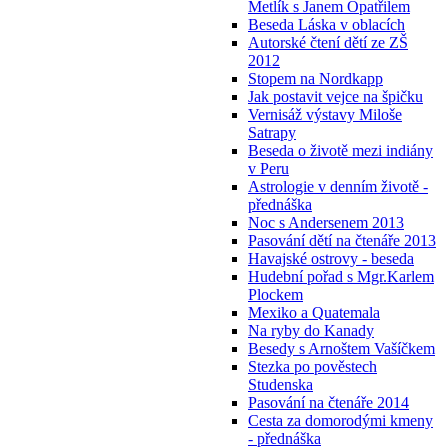
Metlík s Janem Opatřilem
Beseda Láska v oblacích
Autorské čtení dětí ze ZŠ
2012
Stopem na Nordkapp
Jak postavit vejce na špičku
Vernisáž výstavy Miloše
Satrapy
Beseda o životě mezi indiány
v Peru
Astrologie v denním životě -
přednáška
Noc s Andersenem 2013
Pasování dětí na čtenáře 2013
Havajské ostrovy - beseda
Hudební pořad s Mgr.Karlem
Plockem
Mexiko a Quatemala
Na ryby do Kanady
Besedy s Arnoštem Vašíčkem
Stezka po pověstech
Studenska
Pasování na čtenáře 2014
Cesta za domorodými kmeny
- přednáška