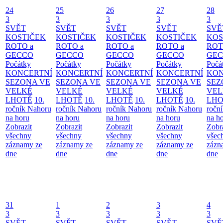
24
25
26
27
28
3
3
3
3
3
SVĚT
SVĚT
SVĚT
SVĚT
SVĚ
KOSTIČEK
KOSTIČEK
KOSTIČEK
KOSTIČEK
KOS
ROTO a
ROTO a
ROTO a
ROTO a
ROT
GECCO
GECCO
GECCO
GECCO
GE
Počátky
Počátky
Počátky
Počátky
Počá
KONCERTNÍ
KONCERTNÍ
KONCERTNÍ
KONCERTNÍ
KON
SEZONA VE
SEZONA VE
SEZONA VE
SEZONA VE
SEZ
VELKÉ
VELKÉ
VELKÉ
VELKÉ
VEL
LHOTĚ
10.
LHOTĚ
10.
LHOTĚ
10.
LHOTĚ
10.
LHO
ročník Nahoru
ročník Nahoru
ročník Nahoru
ročník Nahoru
ročn
na horu
na horu
na horu
na horu
na h
Zobrazit
Zobrazit
Zobrazit
Zobrazit
Zobr
všechny
všechny
všechny
všechny
všec
záznamy ze
záznamy ze
záznamy ze
záznamy ze
zázn
dne
dne
dne
dne
dne
31
1
2
3
4
3
3
3
3
3
SVĚT
SVĚT
SVĚT
SVĚT
SVĚ