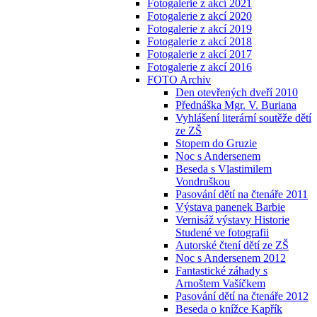
Fotogalerie z akcí 2021
Fotogalerie z akcí 2020
Fotogalerie z akcí 2019
Fotogalerie z akcí 2018
Fotogalerie z akcí 2017
Fotogalerie z akcí 2016
FOTO Archiv
Den otevřených dveří 2010
Přednáška Mgr. V. Buriana
Vyhlášení literární soutěže dětí
ze ZŠ
Stopem do Gruzie
Noc s Andersenem
Beseda s Vlastimilem
Vondruškou
Pasování dětí na čtenáře 2011
Výstava panenek Barbie
Vernisáž výstavy Historie
Studené ve fotografii
Autorské čtení dětí ze ZŠ
Noc s Andersenem 2012
Fantastické záhady s
Arnoštem Vašíčkem
Pasování dětí na čtenáře 2012
Beseda o knížce Kapřík