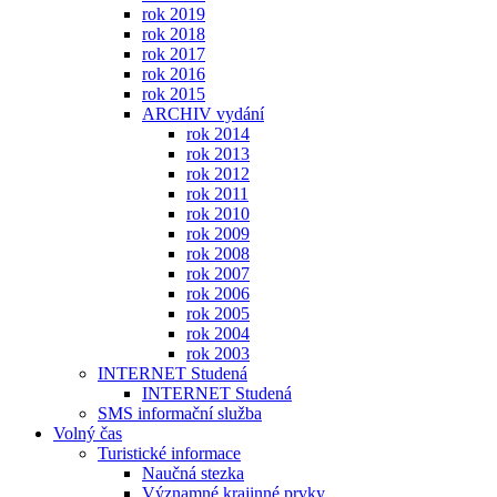
rok 2019
rok 2018
rok 2017
rok 2016
rok 2015
ARCHIV vydání
rok 2014
rok 2013
rok 2012
rok 2011
rok 2010
rok 2009
rok 2008
rok 2007
rok 2006
rok 2005
rok 2004
rok 2003
INTERNET Studená
INTERNET Studená
SMS informační služba
Volný čas
Turistické informace
Naučná stezka
Významné krajinné prvky