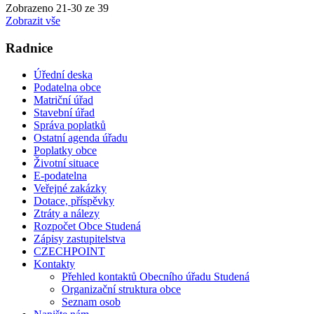
Zobrazeno
21
-
30
ze 39
Zobrazit vše
Radnice
Úřední deska
Podatelna obce
Matriční úřad
Stavební úřad
Správa poplatků
Ostatní agenda úřadu
Poplatky obce
Životní situace
E-podatelna
Veřejné zakázky
Dotace, příspěvky
Ztráty a nálezy
Rozpočet Obce Studená
Zápisy zastupitelstva
CZECHPOINT
Kontakty
Přehled kontaktů Obecního úřadu Studená
Organizační struktura obce
Seznam osob