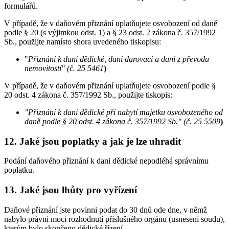
formulářů.
V případě, že v daňovém přiznání uplatňujete osvobození od daně
podle § 20 (s výjimkou odst. 1) a § 23 odst. 2 zákona č. 357/1992
Sb., použijte namísto shora uvedeného tiskopisu:
"
Přiznání k dani dědické, dani darovací a dani z převodu
nemovitostí" (č. 25 5461
)
V případě, že v daňovém přiznání uplatňujete osvobození podle §
20 odst. 4 zákona č. 357/1992 Sb., použijte tiskopis:
"Přiznání k dani dědické při nabytí majetku osvobozeného od
daně podle § 20 odst. 4 zákona č. 357/1992 Sb." (č. 25 5509
)
12. Jaké jsou poplatky a jak je lze uhradit
Podání daňového přiznání k dani dědické nepodléhá správnímu
poplatku.
13. Jaké jsou lhůty pro vyřízení
Daňové přiznání jste povinni podat do 30 dnů ode dne, v němž
nabylo právní moci rozhodnutí příslušného orgánu (usnesení soudu),
kterým bylo skončeno dědické řízení.