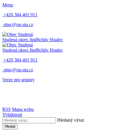
Menu
+420 384 401 911
obec@ou-stu.cz
Studená
okres Jindřichův Hradec
Studená
okres Jindřichův Hradec
+420 384 401 911
obec@ou-stu.cz
Verze pro seniory
RSS
Mapa webu
Vytisknout
Hledaný výraz
Hledat