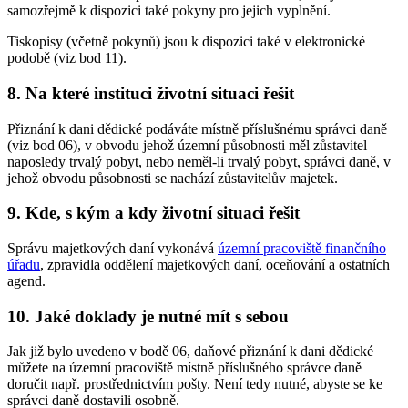
samozřejmě k dispozici také pokyny pro jejich vyplnění.
Tiskopisy (včetně pokynů) jsou k dispozici také v elektronické
podobě (viz bod 11).
8. Na které instituci životní situaci řešit
Přiznání k dani dědické podáváte místně příslušnému správci daně
(viz bod 06), v obvodu jehož územní působnosti měl zůstavitel
naposledy trvalý pobyt, nebo neměl-li trvalý pobyt, správci daně, v
jehož obvodu působnosti se nachází zůstavitelův majetek.
9. Kde, s kým a kdy životní situaci řešit
Správu majetkových daní vykonává
územní pracoviště finančního
úřadu
, zpravidla oddělení majetkových daní, oceňování a ostatních
agend.
10. Jaké doklady je nutné mít s sebou
Jak již bylo uvedeno v bodě 06, daňové přiznání k dani dědické
můžete na územní pracoviště místně příslušného správce daně
doručit např. prostřednictvím pošty. Není tedy nutné, abyste se ke
správci daně dostavili osobně.