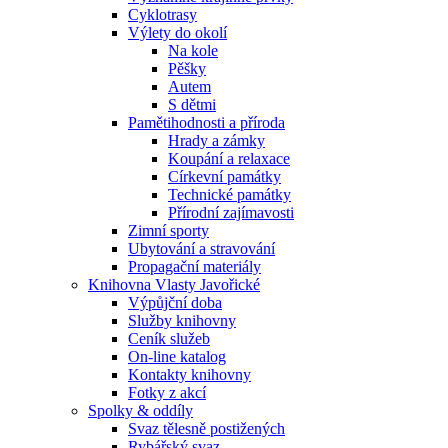
Cyklotrasy
Výlety do okolí
Na kole
Pěšky
Autem
S dětmi
Pamětihodnosti a příroda
Hrady a zámky
Koupání a relaxace
Církevní památky
Technické památky
Přírodní zajímavosti
Zimní sporty
Ubytování a stravování
Propagační materiály
Knihovna Vlasty Javořické
Výpůjční doba
Služby knihovny
Ceník služeb
On-line katalog
Kontakty knihovny
Fotky z akcí
Spolky & oddíly
Svaz tělesně postižených
Rybářský svaz