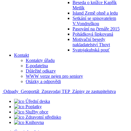
Beseda o knížce Kapřík
Metlík
Island Země ohně a ledu
Setkání se spisovatelem
V.Vondruškou
Pasování na čtenáře 2015
Pohádková šipkovaná
Motivační besedy
nakladatelství Thovt
Svatojakubská pouť
Kontakt
Kontakty úřadu
E-podatelna
Důležité odkazy
WWW verze nejen pro seniory
Otázky a odpovědi
Odpady
Geoportál
Zpravodaj TEP
Zápisy ze zastupitelstva
Úřední deska
Poplatky
Služby obce
Zdravotní středisko
Knihovna