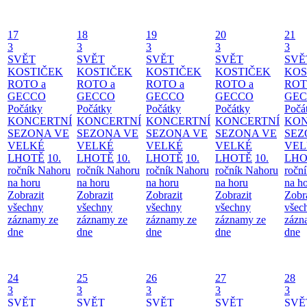
17
18
19
20
21
3
3
3
3
3
SVĚT
SVĚT
SVĚT
SVĚT
SVĚ
KOSTIČEK
KOSTIČEK
KOSTIČEK
KOSTIČEK
KOS
ROTO a
ROTO a
ROTO a
ROTO a
ROT
GECCO
GECCO
GECCO
GECCO
GE
Počátky
Počátky
Počátky
Počátky
Počá
KONCERTNÍ
KONCERTNÍ
KONCERTNÍ
KONCERTNÍ
KON
SEZONA VE
SEZONA VE
SEZONA VE
SEZONA VE
SEZ
VELKÉ
VELKÉ
VELKÉ
VELKÉ
VEL
LHOTĚ
10.
LHOTĚ
10.
LHOTĚ
10.
LHOTĚ
10.
LHO
ročník Nahoru
ročník Nahoru
ročník Nahoru
ročník Nahoru
ročn
na horu
na horu
na horu
na horu
na h
Zobrazit
Zobrazit
Zobrazit
Zobrazit
Zobr
všechny
všechny
všechny
všechny
všec
záznamy ze
záznamy ze
záznamy ze
záznamy ze
zázn
dne
dne
dne
dne
dne
24
25
26
27
28
3
3
3
3
3
SVĚT
SVĚT
SVĚT
SVĚT
SVĚ