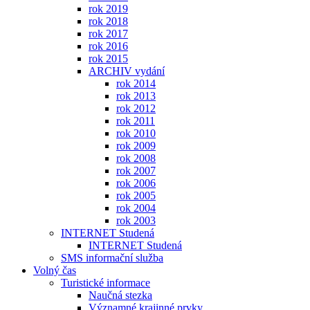
rok 2019
rok 2018
rok 2017
rok 2016
rok 2015
ARCHIV vydání
rok 2014
rok 2013
rok 2012
rok 2011
rok 2010
rok 2009
rok 2008
rok 2007
rok 2006
rok 2005
rok 2004
rok 2003
INTERNET Studená
INTERNET Studená
SMS informační služba
Volný čas
Turistické informace
Naučná stezka
Významné krajinné prvky