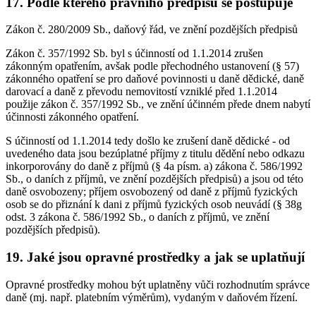
17. Podle kterého právního předpisu se postupuje
Zákon č. 280/2009 Sb., daňový řád, ve znění pozdějších předpisů
Zákon č. 357/1992 Sb. byl s účinností od 1.1.2014 zrušen
zákonným opatřením, avšak podle přechodného ustanovení (§ 57)
zákonného opatření se pro daňové povinnosti u daně dědické, daně
darovací a daně z převodu nemovitostí vzniklé před 1.1.2014
použije zákon č. 357/1992 Sb., ve znění účinném přede dnem nabytí
účinnosti zákonného opatření.
S účinností od 1.1.2014 tedy došlo ke zrušení daně dědické - od
uvedeného data jsou bezúplatné příjmy z titulu dědění nebo odkazu
inkorporovány do daně z příjmů (§ 4a písm. a) zákona č. 586/1992
Sb., o daních z příjmů, ve znění pozdějších předpisů) a jsou od této
daně osvobozeny; příjem osvobozený od daně z příjmů fyzických
osob se do přiznání k dani z příjmů fyzických osob neuvádí (§ 38g
odst. 3 zákona č. 586/1992 Sb., o daních z příjmů, ve znění
pozdějších předpisů).
19. Jaké jsou opravné prostředky a jak se uplatňují
Opravné prostředky mohou být uplatněny vůči rozhodnutím správce
daně (mj. např. platebním výměrům), vydaným v daňovém řízení.