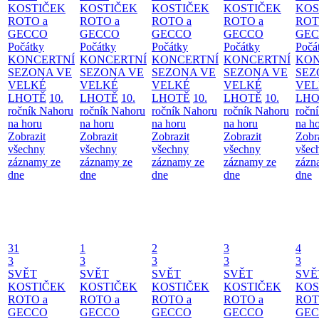
KOSTIČEK
KOSTIČEK
KOSTIČEK
KOSTIČEK
KOS
ROTO a
ROTO a
ROTO a
ROTO a
ROT
GECCO
GECCO
GECCO
GECCO
GE
Počátky
Počátky
Počátky
Počátky
Počá
KONCERTNÍ
KONCERTNÍ
KONCERTNÍ
KONCERTNÍ
KON
SEZONA VE
SEZONA VE
SEZONA VE
SEZONA VE
SEZ
VELKÉ
VELKÉ
VELKÉ
VELKÉ
VEL
LHOTĚ
10.
LHOTĚ
10.
LHOTĚ
10.
LHOTĚ
10.
LHO
ročník Nahoru
ročník Nahoru
ročník Nahoru
ročník Nahoru
ročn
na horu
na horu
na horu
na horu
na h
Zobrazit
Zobrazit
Zobrazit
Zobrazit
Zobr
všechny
všechny
všechny
všechny
všec
záznamy ze
záznamy ze
záznamy ze
záznamy ze
zázn
dne
dne
dne
dne
dne
31
1
2
3
4
3
3
3
3
3
SVĚT
SVĚT
SVĚT
SVĚT
SVĚ
KOSTIČEK
KOSTIČEK
KOSTIČEK
KOSTIČEK
KOS
ROTO a
ROTO a
ROTO a
ROTO a
ROT
GECCO
GECCO
GECCO
GECCO
GE