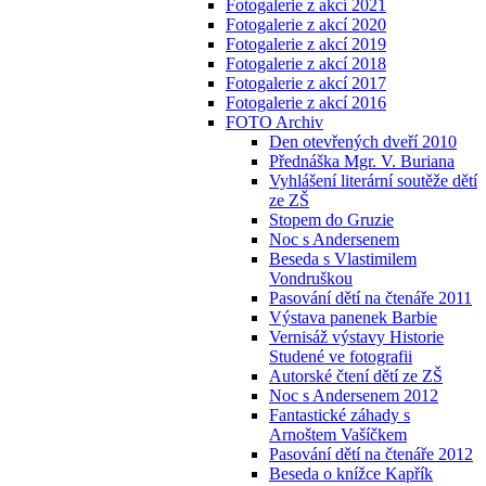
Fotogalerie z akcí 2021
Fotogalerie z akcí 2020
Fotogalerie z akcí 2019
Fotogalerie z akcí 2018
Fotogalerie z akcí 2017
Fotogalerie z akcí 2016
FOTO Archiv
Den otevřených dveří 2010
Přednáška Mgr. V. Buriana
Vyhlášení literární soutěže dětí
ze ZŠ
Stopem do Gruzie
Noc s Andersenem
Beseda s Vlastimilem
Vondruškou
Pasování dětí na čtenáře 2011
Výstava panenek Barbie
Vernisáž výstavy Historie
Studené ve fotografii
Autorské čtení dětí ze ZŠ
Noc s Andersenem 2012
Fantastické záhady s
Arnoštem Vašíčkem
Pasování dětí na čtenáře 2012
Beseda o knížce Kapřík