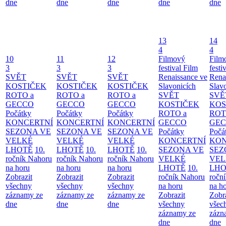
dne
dne
dne
dne
dne
13
14
4
4
10
11
12
Filmový
Film
3
3
3
festival Film
festi
SVĚT
SVĚT
SVĚT
Renaissance ve
Rena
KOSTIČEK
KOSTIČEK
KOSTIČEK
Slavonicích
Slav
ROTO a
ROTO a
ROTO a
SVĚT
SVĚ
GECCO
GECCO
GECCO
KOSTIČEK
KOS
Počátky
Počátky
Počátky
ROTO a
ROT
KONCERTNÍ
KONCERTNÍ
KONCERTNÍ
GECCO
GE
SEZONA VE
SEZONA VE
SEZONA VE
Počátky
Počá
VELKÉ
VELKÉ
VELKÉ
KONCERTNÍ
KON
LHOTĚ
10.
LHOTĚ
10.
LHOTĚ
10.
SEZONA VE
SEZ
ročník Nahoru
ročník Nahoru
ročník Nahoru
VELKÉ
VEL
na horu
na horu
na horu
LHOTĚ
10.
LHO
Zobrazit
Zobrazit
Zobrazit
ročník Nahoru
ročn
všechny
všechny
všechny
na horu
na h
záznamy ze
záznamy ze
záznamy ze
Zobrazit
Zobr
dne
dne
dne
všechny
všec
záznamy ze
zázn
dne
dne