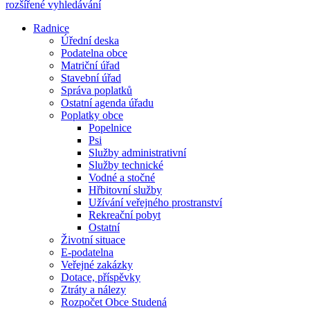
rozšířené vyhledávání
Radnice
Úřední deska
Podatelna obce
Matriční úřad
Stavební úřad
Správa poplatků
Ostatní agenda úřadu
Poplatky obce
Popelnice
Psi
Služby administrativní
Služby technické
Vodné a stočné
Hřbitovní služby
Užívání veřejného prostranství
Rekreační pobyt
Ostatní
Životní situace
E-podatelna
Veřejné zakázky
Dotace, příspěvky
Ztráty a nálezy
Rozpočet Obce Studená