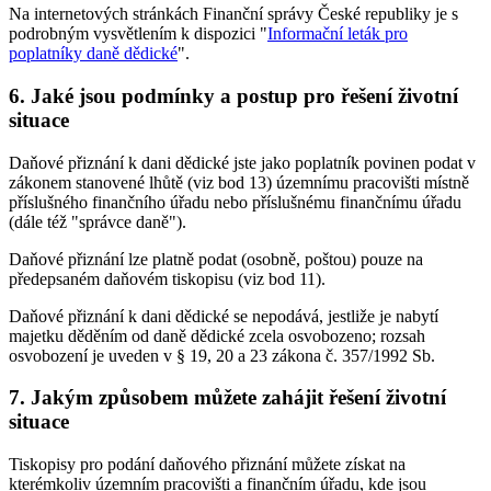
Na internetových stránkách Finanční správy České republiky je s
podrobným vysvětlením k dispozici "
Informační leták pro
poplatníky daně dědické
".
6. Jaké jsou podmínky a postup pro řešení životní
situace
Daňové přiznání k dani dědické jste jako poplatník povinen podat v
zákonem stanovené lhůtě (viz bod 13) územnímu pracovišti místně
příslušného finančního úřadu nebo příslušnému finančnímu úřadu
(dále též "správce daně").
Daňové přiznání lze platně podat (osobně, poštou) pouze na
předepsaném daňovém tiskopisu (viz bod 11).
Daňové přiznání k dani dědické se nepodává, jestliže je nabytí
majetku děděním od daně dědické zcela osvobozeno; rozsah
osvobození je uveden v § 19, 20 a 23 zákona č. 357/1992 Sb.
7. Jakým způsobem můžete zahájit řešení životní
situace
Tiskopisy pro podání daňového přiznání můžete získat na
kterémkoliv územním pracovišti a finančním úřadu, kde jsou