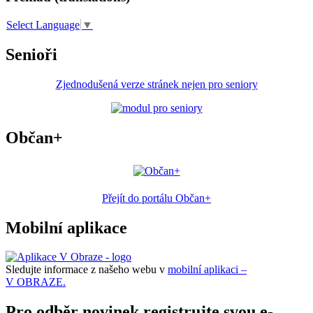
Select Language
▼
Senioři
Zjednodušená verze stránek nejen pro seniory
Občan+
Přejít do portálu Občan+
Mobilní aplikace
Sledujte informace z našeho webu v
mobilní aplikaci –
V OBRAZE.
Pro odběr novinek registrujte svou e-