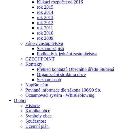
Klikací rozpočet od 2016
rok 2015
rok 2014
rok 2013
rok 2012
rok 2011
rok 2010
rok 2009
Zápisy zastupitelstva
Seznam zápisů
Podklady k jednání zastupitelstva
CZECHPOINT
Kontakty
Přehled kontaktů Obecního úřadu Studená
Organizační struktura obce
Seznam osob
Napište nám
Povinné informace dle zákona 106⁄99 Sb.
Oznamovací systém - Whistleblowing
O obci
Historie
Kronika obce
Symboly obce
Současnost
Územní plán