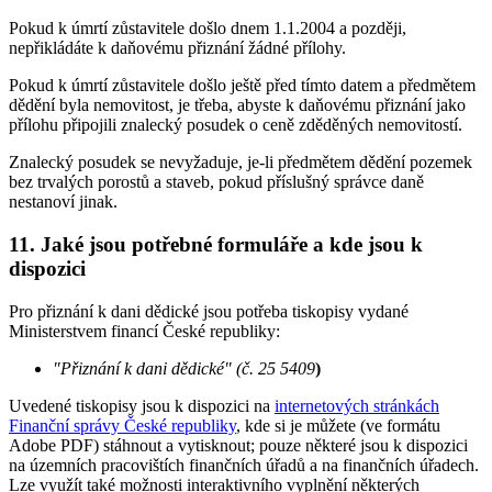
Pokud k úmrtí zůstavitele došlo dnem 1.1.2004 a později,
nepřikládáte k daňovému přiznání žádné přílohy.
Pokud k úmrtí zůstavitele došlo ještě před tímto datem a předmětem
dědění byla nemovitost, je třeba, abyste k daňovému přiznání jako
přílohu připojili znalecký posudek o ceně zděděných nemovitostí.
Znalecký posudek se nevyžaduje, je-li předmětem dědění pozemek
bez trvalých porostů a staveb, pokud příslušný správce daně
nestanoví jinak.
11. Jaké jsou potřebné formuláře a kde jsou k
dispozici
Pro přiznání k dani dědické jsou potřeba tiskopisy vydané
Ministerstvem financí České republiky:
"Přiznání k dani dědické" (č. 25 5409
)
Uvedené tiskopisy jsou k dispozici na
internetových stránkách
Finanční správy České republiky
, kde si je můžete (ve formátu
Adobe PDF) stáhnout a vytisknout; pouze některé jsou k dispozici
na územních pracovištích finančních úřadů a na finančních úřadech.
Lze využít také možnosti interaktivního vyplnění některých