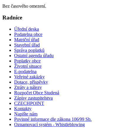
Bez časového omezení.
Radnice
Úřední deska
Podatelna obce
Matriční úřad
Stavební úřad
Správa poplatků
Ostatní agenda úřadu
Poplatky obce
Životní situace
E-podatelna
Veřejné zakázky
Dotace, příspěvky
Ztráty a nálezy
Rozpočet Obce Studená
Zápisy zastupitelstva
CZECHPOINT
Kontakty
Napište nám
Povinné informace dle zákona 106⁄99 Sb.
Oznamovací systém - Whistleblowing