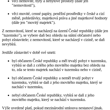
věci nemovité, byty a nebytové prostory (dále jen
"nemovitosti"),
věci movité, cenné papíry, peněžní prostředky v české a cizí
měně, pohledávky, majetková práva a jiné majetkové hodnoty
(dále jen "movitý majetek").
Z nemovitostí, které se nacházejí na území České republiky (dále jen
"tuzemsko"), se vybere daň bez ohledu na státní občanství nebo
pobyt zůstavitele; z nemovitostí, které se nacházejí v cizině, se daň
nevybírá.
Jestliže zůstavitel v době své smrti:
byl občanem České republiky a měl trvalý pobyt v tuzemsku,
vybírá se daň z celého jeho movitého majetku bez ohledu na
to, zda se tento majetek nachází v tuzemsku nebo v cizině,
byl občanem České republiky a neměl trvalý pobyt v
tuzemsku, vybírá se daň z jeho movitého majetku, který se
nachází v tuzemsku,
nebyl občanem České republiky, vybírá se daň z jeho
movitého majetku, který se nachází v tuzemsku.
Výše uvedené platí, pokud mezinárodní smlouva nestanoví jinak.