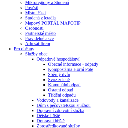
Mikroregiony a Studená
Pověsti
Místní části
Studená z letadla
Mapový PORTÁL MAPOTIP
Osobnosti
Partnerské město
Pravidelné akce
Adresář firem
Pro občany
Služby obce
Odpadové hospodářství
Obecné informace - odpady
Kompostárna Horní Pole
Sběrný dvůr
Svoz zeleně
Komunální odpad
Ostatní odpad
Třídění odpadu
Vodovody a kanalizace
Dům s pečovatelskou službou
Dopravní zdravotní služba
Dětské hřiště
Dopravní hřiště
Zprostředkované služby