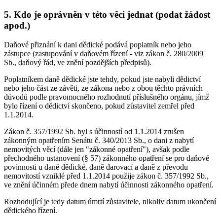
5. Kdo je oprávněn v této věci jednat (podat žádost
apod.)
Daňové přiznání k dani dědické podává poplatník nebo jeho
zástupce (zastupování v daňovém řízení - viz zákon č. 280/2009
Sb., daňový řád, ve znění pozdějších předpisů).
Poplatníkem daně dědické jste tehdy, pokud jste nabyli dědictví
nebo jeho část ze závěti, ze zákona nebo z obou těchto právních
důvodů podle pravomocného rozhodnutí příslušného orgánu, jímž
bylo řízení o dědictví skončeno, pokud zůstavitel zemřel před
1.1.2014.
Zákon č. 357/1992 Sb. byl s účinností od 1.1.2014 zrušen
zákonným opatřením Senátu č. 340/2013 Sb., o dani z nabytí
nemovitých věcí (dále jen "zákonné opatření"), avšak podle
přechodného ustanovení (§ 57) zákonného opatření se pro daňové
povinnosti u daně dědické, daně darovací a daně z převodu
nemovitostí vzniklé před 1.1.2014 použije zákon č. 357/1992 Sb.,
ve znění účinném přede dnem nabytí účinnosti zákonného opatření.
Rozhodující je tedy datum úmrtí zůstavitele, nikoliv datum ukončení
dědického řízení.