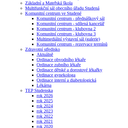
Základní a Mateřská škola
Multifunkční sál obecního úřadu Studená
Komunitní centrum ve Studené
Komunitní centrum - přednáškový sál
Komunitní centrum - sdílená kancelář
Komunitní centrum - klubovna 2
Komunitní centrum - klubovna 3
Multimediální výstavní sál (galerie)
Komunitní centrum - rezervace termínů
Zdravotní středisko
Aktuálně
Ordinace obvodního lékaře
Ordinace zubního lékaře
Ordinace dětské a dorostové lékařky
Ordinace gynekologa
Ordinace interní a diabetologická
Lékárna
TEP Studenska
rok 2026
rok 2025
rok 2024
rok 2023
rok 2022
rok 2021
rok 2020