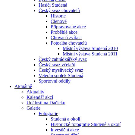
Hasiči Studená
Český svaz chovatelů
Historie
Členové
Připravované akce
Proběhlé akce
Chovaná zvířata
Fotoalba chovatelů
Místní výstava Studená 2010
Místní výstava Studená 2011
Český zahrádkářský svaz
Český svaz včelařů
Český myslivecký svaz
Veterán spolek Studená
Sportovní oddíly
Aktuálně
Aktuality
Kalendář akcí
Události na Dačicku
Galerie
Fotografie
Studená a okolí
Historické fotografie Studené a okolí
Investiční akce