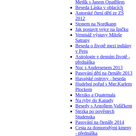
Metlík s Janem Opatřilem
Beseda Láska v oblacích
Autorské čtení dětí ze ZŠ
2012
Stopem na Nordkapp
Jak postavit vejce na špičku
Vernisáž výstavy Miloše
Satrapy
Beseda o životě mezi indiány
v Peru
Astrologie v denním životě -
přednáška
Noc s Andersenem 2013
Pasování dětí na čtenáře 2013
Havajské ostrovy - beseda
Hudební pořad s Mgr.Karlem
Plockem
Mexiko a Quatemala
Na ryby do Kanady
Besedy s Arnoštem Vašíčkem
Stezka po pověstech
Studenska
Pasování na čtenáře 2014
Cesta za domorodými kmeny
- přednáška