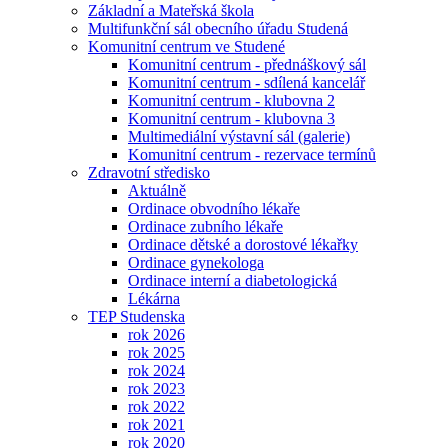
Základní a Mateřská škola
Multifunkční sál obecního úřadu Studená
Komunitní centrum ve Studené
Komunitní centrum - přednáškový sál
Komunitní centrum - sdílená kancelář
Komunitní centrum - klubovna 2
Komunitní centrum - klubovna 3
Multimediální výstavní sál (galerie)
Komunitní centrum - rezervace termínů
Zdravotní středisko
Aktuálně
Ordinace obvodního lékaře
Ordinace zubního lékaře
Ordinace dětské a dorostové lékařky
Ordinace gynekologa
Ordinace interní a diabetologická
Lékárna
TEP Studenska
rok 2026
rok 2025
rok 2024
rok 2023
rok 2022
rok 2021
rok 2020