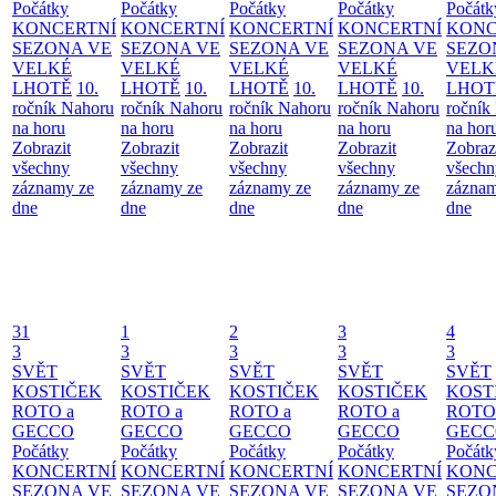
Počátky
Počátky
Počátky
Počátky
Počátk
KONCERTNÍ
KONCERTNÍ
KONCERTNÍ
KONCERTNÍ
KONC
SEZONA VE
SEZONA VE
SEZONA VE
SEZONA VE
SEZO
VELKÉ
VELKÉ
VELKÉ
VELKÉ
VELK
LHOTĚ
10.
LHOTĚ
10.
LHOTĚ
10.
LHOTĚ
10.
LHOT
ročník Nahoru
ročník Nahoru
ročník Nahoru
ročník Nahoru
ročník
na horu
na horu
na horu
na horu
na hor
Zobrazit
Zobrazit
Zobrazit
Zobrazit
Zobraz
všechny
všechny
všechny
všechny
všechn
záznamy ze
záznamy ze
záznamy ze
záznamy ze
záznam
dne
dne
dne
dne
dne
31
1
2
3
4
3
3
3
3
3
SVĚT
SVĚT
SVĚT
SVĚT
SVĚT
KOSTIČEK
KOSTIČEK
KOSTIČEK
KOSTIČEK
KOST
ROTO a
ROTO a
ROTO a
ROTO a
ROTO
GECCO
GECCO
GECCO
GECCO
GECC
Počátky
Počátky
Počátky
Počátky
Počátk
KONCERTNÍ
KONCERTNÍ
KONCERTNÍ
KONCERTNÍ
KONC
SEZONA VE
SEZONA VE
SEZONA VE
SEZONA VE
SEZO