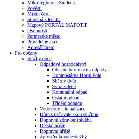
Mikroregiony a Studená
Pověsti
Místní části
Studená z letadla
Mapový PORTÁL MAPOTIP
Osobnosti
Partnerské město
Pravidelné akce
Adresář firem
Pro občany
Služby obce
Odpadové hospodářství
Obecné informace - odpady
Kompostárna Horní Pole
Sběrný dvůr
Svoz zeleně
Komunální odpad
Ostatní odpad
Třídění odpadu
Vodovody a kanalizace
Dům s pečovatelskou službou
Dopravní zdravotní služba
Dětské hřiště
Dopravní hřiště
Zprostředkované služby