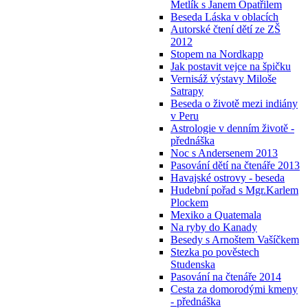
Metlík s Janem Opatřilem
Beseda Láska v oblacích
Autorské čtení dětí ze ZŠ
2012
Stopem na Nordkapp
Jak postavit vejce na špičku
Vernisáž výstavy Miloše
Satrapy
Beseda o životě mezi indiány
v Peru
Astrologie v denním životě -
přednáška
Noc s Andersenem 2013
Pasování dětí na čtenáře 2013
Havajské ostrovy - beseda
Hudební pořad s Mgr.Karlem
Plockem
Mexiko a Quatemala
Na ryby do Kanady
Besedy s Arnoštem Vašíčkem
Stezka po pověstech
Studenska
Pasování na čtenáře 2014
Cesta za domorodými kmeny
- přednáška