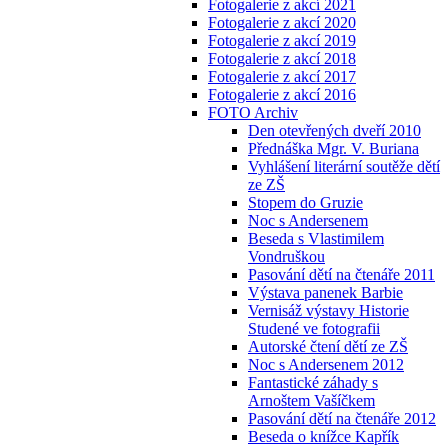
Fotogalerie z akcí 2021
Fotogalerie z akcí 2020
Fotogalerie z akcí 2019
Fotogalerie z akcí 2018
Fotogalerie z akcí 2017
Fotogalerie z akcí 2016
FOTO Archiv
Den otevřených dveří 2010
Přednáška Mgr. V. Buriana
Vyhlášení literární soutěže dětí
ze ZŠ
Stopem do Gruzie
Noc s Andersenem
Beseda s Vlastimilem
Vondruškou
Pasování dětí na čtenáře 2011
Výstava panenek Barbie
Vernisáž výstavy Historie
Studené ve fotografii
Autorské čtení dětí ze ZŠ
Noc s Andersenem 2012
Fantastické záhady s
Arnoštem Vašíčkem
Pasování dětí na čtenáře 2012
Beseda o knížce Kapřík