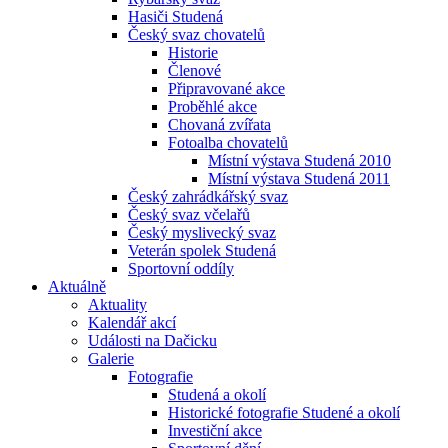
Hasiči Studená
Český svaz chovatelů
Historie
Členové
Připravované akce
Proběhlé akce
Chovaná zvířata
Fotoalba chovatelů
Místní výstava Studená 2010
Místní výstava Studená 2011
Český zahrádkářský svaz
Český svaz včelařů
Český myslivecký svaz
Veterán spolek Studená
Sportovní oddíly
Aktuálně
Aktuality
Kalendář akcí
Události na Dačicku
Galerie
Fotografie
Studená a okolí
Historické fotografie Studené a okolí
Investiční akce