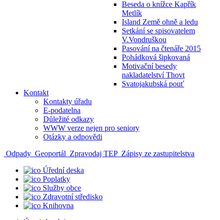
Beseda o knížce Kapřík
Metlík
Island Země ohně a ledu
Setkání se spisovatelem
V.Vondruškou
Pasování na čtenáře 2015
Pohádková šipkovaná
Motivační besedy
nakladatelství Thovt
Svatojakubská pouť
Kontakt
Kontakty úřadu
E-podatelna
Důležité odkazy
WWW verze nejen pro seniory
Otázky a odpovědi
Odpady
Geoportál
Zpravodaj TEP
Zápisy ze zastupitelstva
Úřední deska
Poplatky
Služby obce
Zdravotní středisko
Knihovna