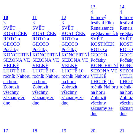
13
14
4
4
10
11
12
Filmový
Filmo
3
3
3
festival Film
festiva
SVĚT
SVĚT
SVĚT
Renaissance
Renais
KOSTIČEK
KOSTIČEK
KOSTIČEK
ve Slavonicích
ve Sla
ROTO a
ROTO a
ROTO a
SVĚT
SVĚT
GECCO
GECCO
GECCO
KOSTIČEK
KOST
Počátky
Počátky
Počátky
ROTO a
ROTO
KONCERTNÍ
KONCERTNÍ
KONCERTNÍ
GECCO
GECC
SEZONA VE
SEZONA VE
SEZONA VE
Počátky
Počátk
VELKÉ
VELKÉ
VELKÉ
KONCERTNÍ
KONC
LHOTĚ
10.
LHOTĚ
10.
LHOTĚ
10.
SEZONA VE
SEZO
ročník Nahoru
ročník Nahoru
ročník Nahoru
VELKÉ
VELK
na horu
na horu
na horu
LHOTĚ
10.
LHOT
Zobrazit
Zobrazit
Zobrazit
ročník Nahoru
ročník
všechny
všechny
všechny
na horu
na hor
záznamy ze
záznamy ze
záznamy ze
Zobrazit
Zobraz
dne
dne
dne
všechny
všechn
záznamy ze
záznam
dne
dne
17
18
19
20
21