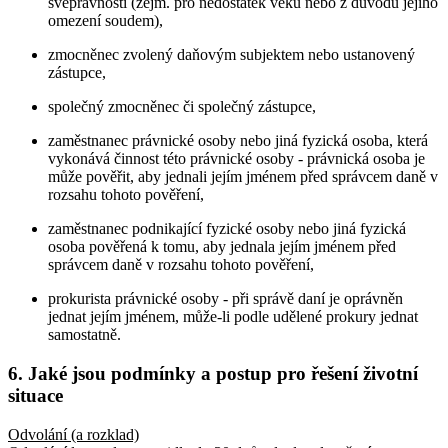
svéprávnosti (zejm. pro nedostatek věku nebo z důvodu jejího
omezení soudem),
zmocněnec zvolený daňovým subjektem nebo ustanovený
zástupce,
společný zmocněnec či společný zástupce,
zaměstnanec právnické osoby nebo jiná fyzická osoba, která
vykonává činnost této právnické osoby - právnická osoba je
může pověřit, aby jednali jejím jménem před správcem daně v
rozsahu tohoto pověření,
zaměstnanec podnikající fyzické osoby nebo jiná fyzická
osoba pověřená k tomu, aby jednala jejím jménem před
správcem daně v rozsahu tohoto pověření,
prokurista právnické osoby - při správě daní je oprávněn
jednat jejím jménem, může-li podle udělené prokury jednat
samostatně.
6. Jaké jsou podmínky a postup pro řešení životní
situace
Odvolání (a rozklad)