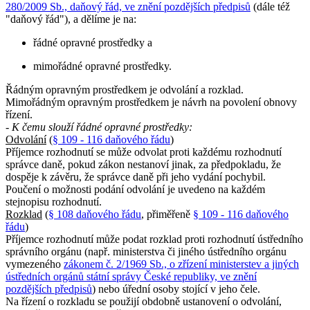
280/2009 Sb., daňový řád, ve znění pozdějších předpisů
(dále též
"daňový řád"), a dělíme je na:
řádné opravné prostředky a
mimořádné opravné prostředky.
Řádným opravným prostředkem je odvolání a rozklad.
Mimořádným opravným prostředkem je návrh na povolení obnovy
řízení.
- K čemu slouží řádné opravné prostředky:
Odvolání
(
§ 109 - 116 daňového řádu
)
Příjemce rozhodnutí se může odvolat proti každému rozhodnutí
správce daně, pokud zákon nestanoví jinak, za předpokladu, že
dospěje k závěru, že správce daně při jeho vydání pochybil.
Poučení o možnosti podání odvolání je uvedeno na každém
stejnopisu rozhodnutí.
Rozklad
(
§ 108 daňového řádu
, přiměřeně
§ 109 - 116 daňového
řádu
)
Příjemce rozhodnutí může podat rozklad proti rozhodnutí ústředního
správního orgánu (např. ministerstva či jiného ústředního orgánu
vymezeného
zákonem č. 2/1969 Sb., o zřízení ministerstev a jiných
ústředních orgánů státní správy České republiky, ve znění
pozdějších předpisů
) nebo úřední osoby stojící v jeho čele.
Na řízení o rozkladu se použijí obdobně ustanovení o odvolání,