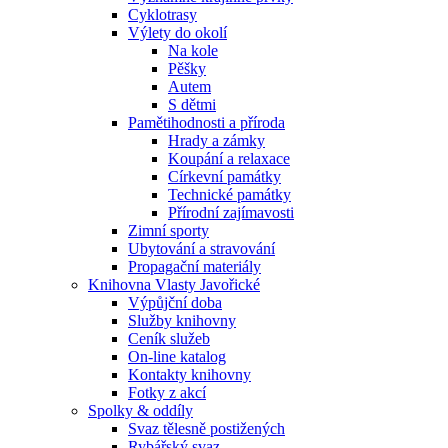
Cyklotrasy
Výlety do okolí
Na kole
Pěšky
Autem
S dětmi
Pamětihodnosti a příroda
Hrady a zámky
Koupání a relaxace
Církevní památky
Technické památky
Přírodní zajímavosti
Zimní sporty
Ubytování a stravování
Propagační materiály
Knihovna Vlasty Javořické
Výpůjční doba
Služby knihovny
Ceník služeb
On-line katalog
Kontakty knihovny
Fotky z akcí
Spolky & oddíly
Svaz tělesně postižených
Rybářský svaz