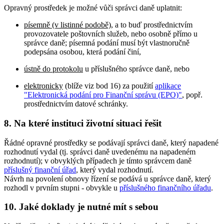
Opravný prostředek je možné vůči správci daně uplatnit:
písemně (v listinné podobě)
, a to buď prostřednictvím
provozovatele poštovních služeb, nebo osobně přímo u
správce daně; písemná podání musí být vlastnoručně
podepsána osobou, která podání činí,
ústně do protokolu
u příslušného správce daně, nebo
elektronicky
(blíže viz bod 16) za použití
aplikace
"Elektronická podání pro Finanční správu (EPO)"
, popř.
prostřednictvím datové schránky.
8. Na které instituci životní situaci řešit
Řádné opravné prostředky se podávají správci daně, který napadené
rozhodnutí vydal (tj. správci daně uvedenému na napadeném
rozhodnutí); v obvyklých případech je tímto správcem daně
příslušný finanční úřad
, který vydal rozhodnutí.
Návrh na povolení obnovy řízení se podává u správce daně, který
rozhodl v prvním stupni - obvykle u
příslušného finančního úřadu
.
10. Jaké doklady je nutné mít s sebou