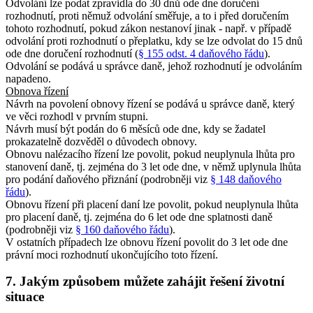
Odvolání lze podat zpravidla do 30 dnů ode dne doručení
rozhodnutí, proti němuž odvolání směřuje, a to i před doručením
tohoto rozhodnutí, pokud zákon nestanoví jinak - např. v případě
odvolání proti rozhodnutí o přeplatku, kdy se lze odvolat do 15 dnů
ode dne doručení rozhodnutí (
§ 155 odst. 4 daňového řádu
).
Odvolání se podává u správce daně, jehož rozhodnutí je odvoláním
napadeno.
Obnova řízení
Návrh na povolení obnovy řízení se podává u správce daně, který
ve věci rozhodl v prvním stupni.
Návrh musí být podán do 6 měsíců ode dne, kdy se žadatel
prokazatelně dozvěděl o důvodech obnovy.
Obnovu nalézacího řízení lze povolit, pokud neuplynula lhůta pro
stanovení daně, tj. zejména do 3 let ode dne, v němž uplynula lhůta
pro podání daňového přiznání (podrobněji viz
§ 148 daňového
řádu
).
Obnovu řízení při placení daní lze povolit, pokud neuplynula lhůta
pro placení daně, tj. zejména do 6 let ode dne splatnosti daně
(podrobněji viz
§ 160 daňového řádu
).
V ostatních případech lze obnovu řízení povolit do 3 let ode dne
právní moci rozhodnutí ukončujícího toto řízení.
7. Jakým způsobem můžete zahájit řešení životní
situace