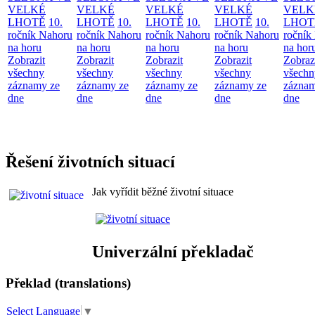
VELKÉ
VELKÉ
VELKÉ
VELKÉ
VELK
LHOTĚ
10.
LHOTĚ
10.
LHOTĚ
10.
LHOTĚ
10.
LHOT
ročník Nahoru
ročník Nahoru
ročník Nahoru
ročník Nahoru
ročník
na horu
na horu
na horu
na horu
na hor
Zobrazit
Zobrazit
Zobrazit
Zobrazit
Zobraz
všechny
všechny
všechny
všechny
všechn
záznamy ze
záznamy ze
záznamy ze
záznamy ze
záznam
dne
dne
dne
dne
dne
Řešení životních situací
Jak vyřídit běžné životní situace
Univerzální překladač
Překlad (translations)
Select Language
▼