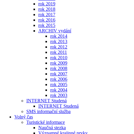
rok 2019
rok 2018
rok 2017
rok 2016
rok 2015
ARCHIV vydání
rok 2014
rok 2013
rok 2012
rok 2011
rok 2010
rok 2009
rok 2008
rok 2007
rok 2006
rok 2005
rok 2004
rok 2003
INTERNET Studená
INTERNET Studená
SMS informační služba
Volný čas
Turistické informace
Naučná stezka
Významné krajinné prvky