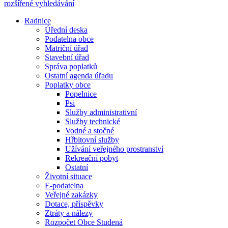
rozšířené vyhledávání
Radnice
Úřední deska
Podatelna obce
Matriční úřad
Stavební úřad
Správa poplatků
Ostatní agenda úřadu
Poplatky obce
Popelnice
Psi
Služby administrativní
Služby technické
Vodné a stočné
Hřbitovní služby
Užívání veřejného prostranství
Rekreační pobyt
Ostatní
Životní situace
E-podatelna
Veřejné zakázky
Dotace, příspěvky
Ztráty a nálezy
Rozpočet Obce Studená