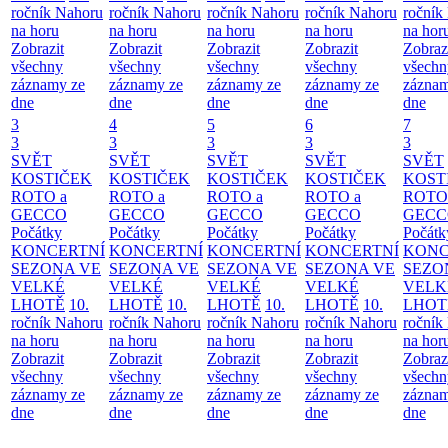
ročník Nahoru
ročník Nahoru
ročník Nahoru
ročník Nahoru
ročník
na horu
na horu
na horu
na horu
na hor
Zobrazit
Zobrazit
Zobrazit
Zobrazit
Zobraz
všechny
všechny
všechny
všechny
všechn
záznamy ze
záznamy ze
záznamy ze
záznamy ze
záznam
dne
dne
dne
dne
dne
3
4
5
6
7
3
3
3
3
3
SVĚT
SVĚT
SVĚT
SVĚT
SVĚT
KOSTIČEK
KOSTIČEK
KOSTIČEK
KOSTIČEK
KOST
ROTO a
ROTO a
ROTO a
ROTO a
ROTO
GECCO
GECCO
GECCO
GECCO
GECC
Počátky
Počátky
Počátky
Počátky
Počátk
KONCERTNÍ
KONCERTNÍ
KONCERTNÍ
KONCERTNÍ
KONC
SEZONA VE
SEZONA VE
SEZONA VE
SEZONA VE
SEZO
VELKÉ
VELKÉ
VELKÉ
VELKÉ
VELK
LHOTĚ
10.
LHOTĚ
10.
LHOTĚ
10.
LHOTĚ
10.
LHOT
ročník Nahoru
ročník Nahoru
ročník Nahoru
ročník Nahoru
ročník
na horu
na horu
na horu
na horu
na hor
Zobrazit
Zobrazit
Zobrazit
Zobrazit
Zobraz
všechny
všechny
všechny
všechny
všechn
záznamy ze
záznamy ze
záznamy ze
záznamy ze
záznam
dne
dne
dne
dne
dne