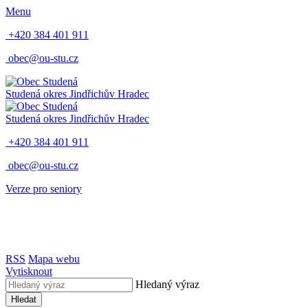
Menu
+420 384 401 911
obec@ou-stu.cz
Studená
okres Jindřichův Hradec
Studená
okres Jindřichův Hradec
+420 384 401 911
obec@ou-stu.cz
Verze pro seniory
RSS
Mapa webu
Vytisknout
Hledaný výraz
Hledat