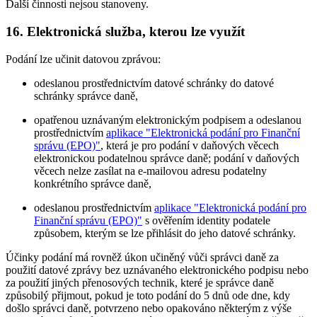
Další činnosti nejsou stanoveny.
16. Elektronická služba, kterou lze využít
Podání lze učinit datovou zprávou:
odeslanou prostřednictvím datové schránky do datové
schránky správce daně,
opatřenou uznávaným elektronickým podpisem a odeslanou
prostřednictvím
aplikace "Elektronická podání pro Finanční
správu (EPO)"
, která je pro podání v daňových věcech
elektronickou podatelnou správce daně; podání v daňových
věcech nelze zasílat na e-mailovou adresu podatelny
konkrétního správce daně,
odeslanou prostřednictvím
aplikace "Elektronická podání pro
Finanční správu (EPO)"
s ověřením identity podatele
způsobem, kterým se lze přihlásit do jeho datové schránky.
Účinky podání má rovněž úkon učiněný vůči správci daně za
použití datové zprávy bez uznávaného elektronického podpisu nebo
za použití jiných přenosových technik, které je správce daně
způsobilý přijmout, pokud je toto podání do 5 dnů ode dne, kdy
došlo správci daně, potvrzeno nebo opakováno některým z výše