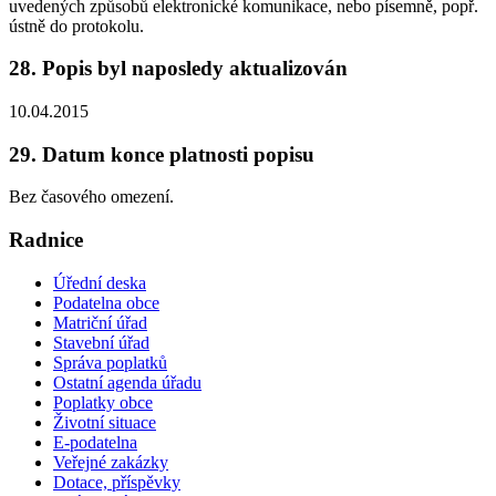
uvedených způsobů elektronické komunikace, nebo písemně, popř.
ústně do protokolu.
28. Popis byl naposledy aktualizován
10.04.2015
29. Datum konce platnosti popisu
Bez časového omezení.
Radnice
Úřední deska
Podatelna obce
Matriční úřad
Stavební úřad
Správa poplatků
Ostatní agenda úřadu
Poplatky obce
Životní situace
E-podatelna
Veřejné zakázky
Dotace, příspěvky