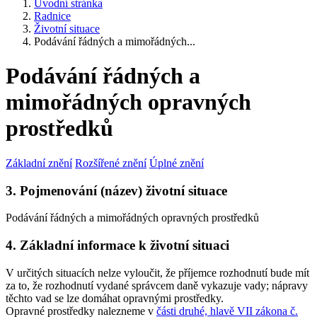
Úvodní stránka
Radnice
Životní situace
Podávání řádných a mimořádných...
Podávání řádných a
mimořádných opravných
prostředků
Základní znění
Rozšířené znění
Úplné znění
3. Pojmenování (název) životní situace
Podávání řádných a mimořádných opravných prostředků
4. Základní informace k životní situaci
V určitých situacích nelze vyloučit, že příjemce rozhodnutí bude mít
za to, že rozhodnutí vydané správcem daně vykazuje vady; nápravy
těchto vad se lze domáhat opravnými prostředky.
Opravné prostředky nalezneme v
části druhé, hlavě VII zákona č.