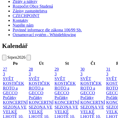
Ztráty a nálezy
Rozpočet Obce Studená
Zápisy zastupitelstva
CZECHPOINT
Kontakty
Napište nám
Povinné informace dle zákona 106⁄99 Sb.
Oznamovací systém - Whistleblowing
Kalendář
Srpen
2026
Po
Út
St
Čt
27
28
29
30
31
3
3
3
3
3
SVĚT
SVĚT
SVĚT
SVĚT
SVĚT
KOSTIČEK
KOSTIČEK
KOSTIČEK
KOSTIČEK
KOST
ROTO a
ROTO a
ROTO a
ROTO a
ROTO
GECCO
GECCO
GECCO
GECCO
GECC
Počátky
Počátky
Počátky
Počátky
Počátk
KONCERTNÍ
KONCERTNÍ
KONCERTNÍ
KONCERTNÍ
KONC
SEZONA VE
SEZONA VE
SEZONA VE
SEZONA VE
SEZO
VELKÉ
VELKÉ
VELKÉ
VELKÉ
VELK
LHOTĚ
10.
LHOTĚ
10.
LHOTĚ
10.
LHOTĚ
10.
LHOT