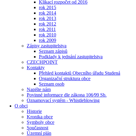
Klikací rozpočet od 2016
rok 2015
rok 2014
rok 2013
rok 2012
rok 2011
rok 2010
rok 2009
Zápisy zastupitelstva
Seznam zápisů
Podklady k jednání zastupitelstva
CZECHPOINT
Kontakty
Přehled kontaktů Obecního úřadu Studená
Organizační struktura obce
Seznam osob
Napište nám
Povinné informace dle zákona 106⁄99 Sb.
Oznamovací systém - Whistleblowing
O obci
Historie
Kronika obce
Symboly obce
Současnost
Územní plán