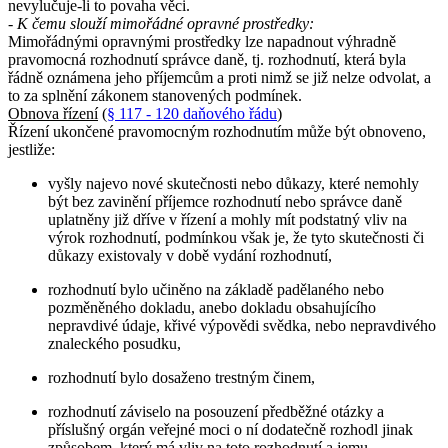
nevylučuje-li to povaha věci.
- K čemu slouží mimořádné opravné prostředky:
Mimořádnými opravnými prostředky lze napadnout výhradně
pravomocná rozhodnutí správce daně, tj. rozhodnutí, která byla
řádně oznámena jeho příjemcům a proti nimž se již nelze odvolat, a
to za splnění zákonem stanovených podmínek.
Obnova řízení
(
§ 117 - 120 daňového řádu
)
Řízení ukončené pravomocným rozhodnutím může být obnoveno,
jestliže:
vyšly najevo nové skutečnosti nebo důkazy, které nemohly
být bez zavinění příjemce rozhodnutí nebo správce daně
uplatněny již dříve v řízení a mohly mít podstatný vliv na
výrok rozhodnutí, podmínkou však je, že tyto skutečnosti či
důkazy existovaly v době vydání rozhodnutí,
rozhodnutí bylo učiněno na základě padělaného nebo
pozměněného dokladu, anebo dokladu obsahujícího
nepravdivé údaje, křivé výpovědi svědka, nebo nepravdivého
znaleckého posudku,
rozhodnutí bylo dosaženo trestným činem,
rozhodnutí záviselo na posouzení předběžné otázky a
příslušný orgán veřejné moci o ní dodatečně rozhodl jinak
způsobem, který má vliv na toto rozhodnutí a jemu