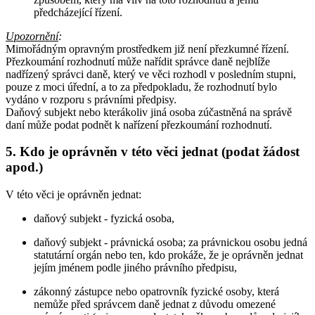
předcházející řízení.
Upozornění
:
Mimořádným opravným prostředkem již není přezkumné řízení.
Přezkoumání rozhodnutí může nařídit správce daně nejblíže
nadřízený správci daně, který ve věci rozhodl v posledním stupni,
pouze z moci úřední, a to za předpokladu, že rozhodnutí bylo
vydáno v rozporu s právními předpisy.
Daňový subjekt nebo kterákoliv jiná osoba zúčastněná na správě
daní může podat podnět k nařízení přezkoumání rozhodnutí.
5. Kdo je oprávněn v této věci jednat (podat žádost
apod.)
V této věci je oprávněn jednat:
daňový subjekt - fyzická osoba,
daňový subjekt - právnická osoba; za právnickou osobu jedná
statutární orgán nebo ten, kdo prokáže, že je oprávněn jednat
jejím jménem podle jiného právního předpisu,
zákonný zástupce nebo opatrovník fyzické osoby, která
nemůže před správcem daně jednat z důvodu omezené