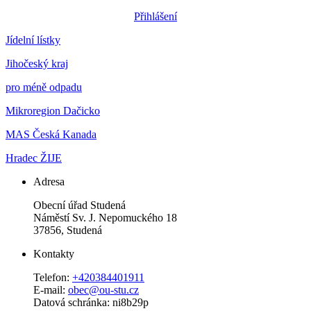
Přihlášení
Jídelní lístky
Jihočeský kraj
pro méně odpadu
Mikroregion Dačicko
MAS Česká Kanada
Hradec ŽIJE
Adresa
Obecní úřad Studená
Náměstí Sv. J. Nepomuckého 18
37856, Studená
Kontakty
Telefon:
+420384401911
E-mail:
obec@ou-stu.cz
Datová schránka: ni8b29p