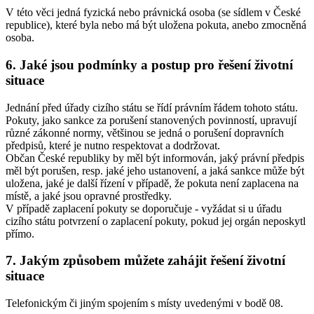
V této věci jedná fyzická nebo právnická osoba (se sídlem v České
republice), které byla nebo má být uložena pokuta, anebo zmocněná
osoba.
6. Jaké jsou podmínky a postup pro řešení životní
situace
Jednání před úřady cizího státu se řídí právním řádem tohoto státu.
Pokuty, jako sankce za porušení stanovených povinností, upravují
různé zákonné normy, většinou se jedná o porušení dopravních
předpisů, které je nutno respektovat a dodržovat.
Občan České republiky by měl být informován, jaký právní předpis
měl být porušen, resp. jaké jeho ustanovení, a jaká sankce může být
uložena, jaké je další řízení v případě, že pokuta není zaplacena na
místě, a jaké jsou opravné prostředky.
V případě zaplacení pokuty se doporučuje - vyžádat si u úřadu
cizího státu potvrzení o zaplacení pokuty, pokud jej orgán neposkytl
přímo.
7. Jakým způsobem můžete zahájit řešení životní
situace
Telefonickým či jiným spojením s místy uvedenými v bodě 08.