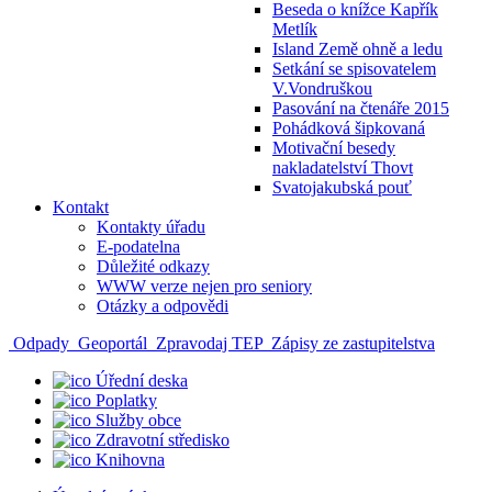
Beseda o knížce Kapřík
Metlík
Island Země ohně a ledu
Setkání se spisovatelem
V.Vondruškou
Pasování na čtenáře 2015
Pohádková šipkovaná
Motivační besedy
nakladatelství Thovt
Svatojakubská pouť
Kontakt
Kontakty úřadu
E-podatelna
Důležité odkazy
WWW verze nejen pro seniory
Otázky a odpovědi
Odpady
Geoportál
Zpravodaj TEP
Zápisy ze zastupitelstva
Úřední deska
Poplatky
Služby obce
Zdravotní středisko
Knihovna