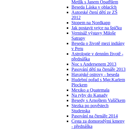
Metlík s Janem Opatřilem
Beseda Láska v oblacích
Autorské čtení dětí ze ZŠ
2012
Stopem na Nordkapp
Jak postavit vejce na špičku
Vernisáž výstavy Miloše
Satrapy
Beseda o životě mezi indiány
v Peru
Astrologie v denním životě -
přednáška
Noc s Andersenem 2013
Pasování dětí na čtenáře 2013
Havajské ostrovy - beseda
Hudební pořad s Mgr.Karlem
Plockem
Mexiko a Quatemala
Na ryby do Kanady
Besedy s Arnoštem Vašíčkem
Stezka po pověstech
Studenska
Pasování na čtenáře 2014
Cesta za domorodými kmeny
- přednáška