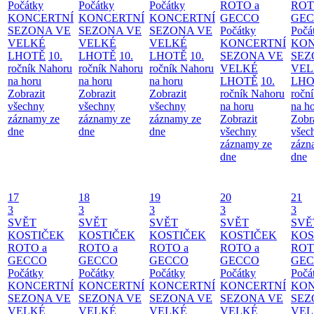
Počátky
Počátky
Počátky
ROTO a
ROT
KONCERTNÍ
KONCERTNÍ
KONCERTNÍ
GECCO
GE
SEZONA VE
SEZONA VE
SEZONA VE
Počátky
Počá
VELKÉ
VELKÉ
VELKÉ
KONCERTNÍ
KON
LHOTĚ
10.
LHOTĚ
10.
LHOTĚ
10.
SEZONA VE
SEZ
ročník Nahoru
ročník Nahoru
ročník Nahoru
VELKÉ
VEL
na horu
na horu
na horu
LHOTĚ
10.
LHO
Zobrazit
Zobrazit
Zobrazit
ročník Nahoru
ročn
všechny
všechny
všechny
na horu
na h
záznamy ze
záznamy ze
záznamy ze
Zobrazit
Zobr
dne
dne
dne
všechny
všec
záznamy ze
zázn
dne
dne
17
18
19
20
21
3
3
3
3
3
SVĚT
SVĚT
SVĚT
SVĚT
SVĚ
KOSTIČEK
KOSTIČEK
KOSTIČEK
KOSTIČEK
KOS
ROTO a
ROTO a
ROTO a
ROTO a
ROT
GECCO
GECCO
GECCO
GECCO
GE
Počátky
Počátky
Počátky
Počátky
Počá
KONCERTNÍ
KONCERTNÍ
KONCERTNÍ
KONCERTNÍ
KON
SEZONA VE
SEZONA VE
SEZONA VE
SEZONA VE
SEZ
VELKÉ
VELKÉ
VELKÉ
VELKÉ
VEL