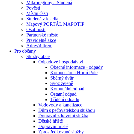
Mikroregiony a Studená
Pověsti
Místní části
Studená z letadla
Mapový PORTÁL MAPOTIP
Osobnosti
Partnerské město
Pravidelné akce
Adresář firem
Pro občany
Služby obce
Odpadové hospodářství
Obecné informace - odpady
Kompostárna Horní Pole
Sběrný dvůr
Svoz zeleně
Komunální odpad
Ostatní odpad
Třídění odpadu
Vodovody a kanalizace
Dům s pečovatelskou službou
Dopravní zdravotní služba
Dětské hřiště
Dopravní hřiště
Zprostředkované služby