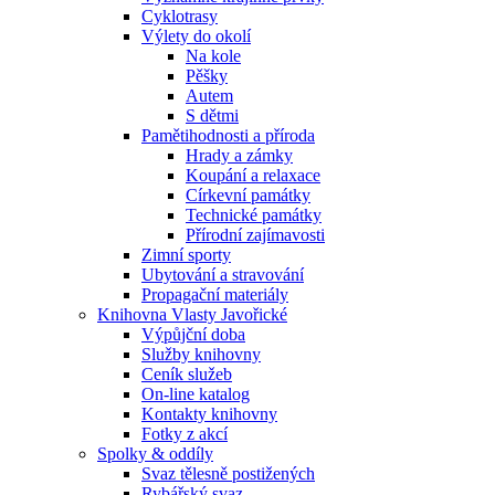
Cyklotrasy
Výlety do okolí
Na kole
Pěšky
Autem
S dětmi
Pamětihodnosti a příroda
Hrady a zámky
Koupání a relaxace
Církevní památky
Technické památky
Přírodní zajímavosti
Zimní sporty
Ubytování a stravování
Propagační materiály
Knihovna Vlasty Javořické
Výpůjční doba
Služby knihovny
Ceník služeb
On-line katalog
Kontakty knihovny
Fotky z akcí
Spolky & oddíly
Svaz tělesně postižených
Rybářský svaz