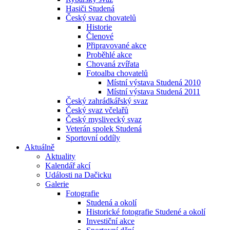
Hasiči Studená
Český svaz chovatelů
Historie
Členové
Připravované akce
Proběhlé akce
Chovaná zvířata
Fotoalba chovatelů
Místní výstava Studená 2010
Místní výstava Studená 2011
Český zahrádkářský svaz
Český svaz včelařů
Český myslivecký svaz
Veterán spolek Studená
Sportovní oddíly
Aktuálně
Aktuality
Kalendář akcí
Události na Dačicku
Galerie
Fotografie
Studená a okolí
Historické fotografie Studené a okolí
Investiční akce