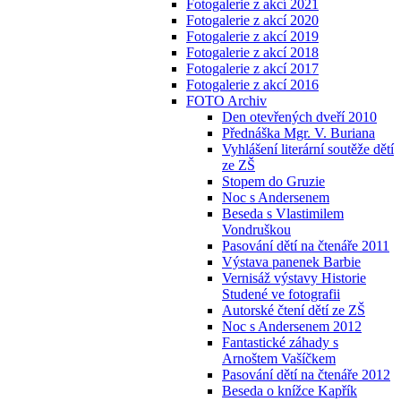
Fotogalerie z akcí 2021
Fotogalerie z akcí 2020
Fotogalerie z akcí 2019
Fotogalerie z akcí 2018
Fotogalerie z akcí 2017
Fotogalerie z akcí 2016
FOTO Archiv
Den otevřených dveří 2010
Přednáška Mgr. V. Buriana
Vyhlášení literární soutěže dětí
ze ZŠ
Stopem do Gruzie
Noc s Andersenem
Beseda s Vlastimilem
Vondruškou
Pasování dětí na čtenáře 2011
Výstava panenek Barbie
Vernisáž výstavy Historie
Studené ve fotografii
Autorské čtení dětí ze ZŠ
Noc s Andersenem 2012
Fantastické záhady s
Arnoštem Vašíčkem
Pasování dětí na čtenáře 2012
Beseda o knížce Kapřík