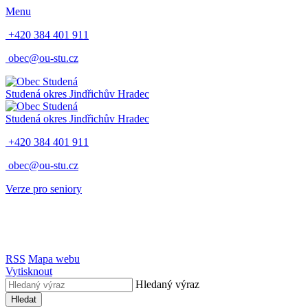
Menu
+420 384 401 911
obec@ou-stu.cz
Studená
okres Jindřichův Hradec
Studená
okres Jindřichův Hradec
+420 384 401 911
obec@ou-stu.cz
Verze pro seniory
RSS
Mapa webu
Vytisknout
Hledaný výraz
Hledat