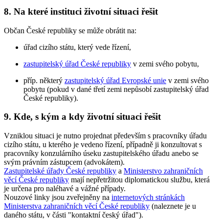
8. Na které instituci životní situaci řešit
Občan České republiky se může obrátit na:
úřad cizího státu, který vede řízení,
zastupitelský úřad České republiky
v zemi svého pobytu,
příp. některý
zastupitelský úřad Evropské unie
v zemi svého
pobytu (pokud v dané třetí zemi nepůsobí zastupitelský úřad
České republiky).
9. Kde, s kým a kdy životní situaci řešit
Vzniklou situaci je nutno projednat především s pracovníky úřadu
cizího státu, u kterého je vedeno řízení, případně ji konzultovat s
pracovníky konzulárního úseku zastupitelského úřadu anebo se
svým právním zástupcem (advokátem).
Zastupitelské úřady České republiky
a
Ministerstvo zahraničních
věcí České republiky
mají nepřetržitou diplomatickou službu, která
je určena pro naléhavé a vážné případy.
Nouzové linky jsou zveřejněny na
internetových stránkách
Ministerstva zahraničních věcí České republiky
(naleznete je u
daného státu, v části "kontaktní český úřad").