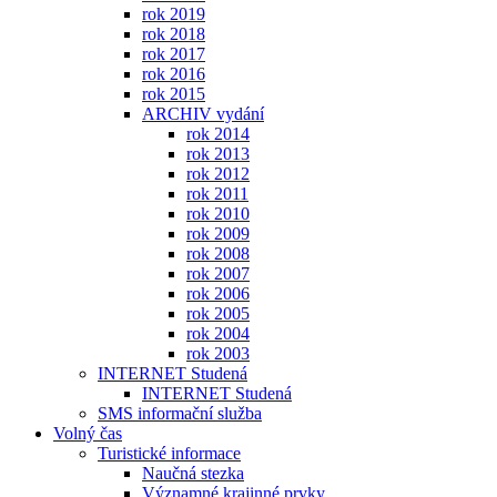
rok 2019
rok 2018
rok 2017
rok 2016
rok 2015
ARCHIV vydání
rok 2014
rok 2013
rok 2012
rok 2011
rok 2010
rok 2009
rok 2008
rok 2007
rok 2006
rok 2005
rok 2004
rok 2003
INTERNET Studená
INTERNET Studená
SMS informační služba
Volný čas
Turistické informace
Naučná stezka
Významné krajinné prvky