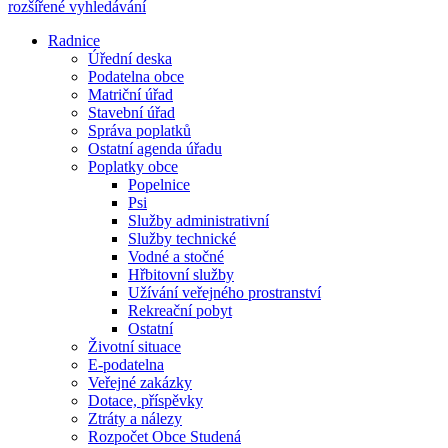
rozšířené vyhledávání
Radnice
Úřední deska
Podatelna obce
Matriční úřad
Stavební úřad
Správa poplatků
Ostatní agenda úřadu
Poplatky obce
Popelnice
Psi
Služby administrativní
Služby technické
Vodné a stočné
Hřbitovní služby
Užívání veřejného prostranství
Rekreační pobyt
Ostatní
Životní situace
E-podatelna
Veřejné zakázky
Dotace, příspěvky
Ztráty a nálezy
Rozpočet Obce Studená