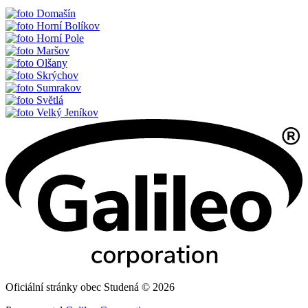
Domašín
Horní Bolíkov
Horní Pole
Maršov
Olšany
Skrýchov
Sumrakov
Světlá
Velký Jeníkov
Oficiální stránky obec Studená © 2026