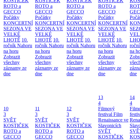
KOSTIČEK
KOSTIČEK
KOSTIČEK
KOSTIČEK
KOS
ROTO a
ROTO a
ROTO a
ROTO a
ROT
GECCO
GECCO
GECCO
GECCO
GE
Počátky
Počátky
Počátky
Počátky
Počá
KONCERTNÍ
KONCERTNÍ
KONCERTNÍ
KONCERTNÍ
KON
SEZONA VE
SEZONA VE
SEZONA VE
SEZONA VE
SEZ
VELKÉ
VELKÉ
VELKÉ
VELKÉ
VEL
LHOTĚ
10.
LHOTĚ
10.
LHOTĚ
10.
LHOTĚ
10.
LHO
ročník Nahoru
ročník Nahoru
ročník Nahoru
ročník Nahoru
ročn
na horu
na horu
na horu
na horu
na h
Zobrazit
Zobrazit
Zobrazit
Zobrazit
Zobr
všechny
všechny
všechny
všechny
všec
záznamy ze
záznamy ze
záznamy ze
záznamy ze
zázn
dne
dne
dne
dne
dne
13
14
4
4
10
11
12
Filmový
Film
3
3
3
festival Film
festi
SVĚT
SVĚT
SVĚT
Renaissance ve
Rena
KOSTIČEK
KOSTIČEK
KOSTIČEK
Slavonicích
Slav
ROTO a
ROTO a
ROTO a
SVĚT
SVĚ
GECCO
GECCO
GECCO
KOSTIČEK
KOS