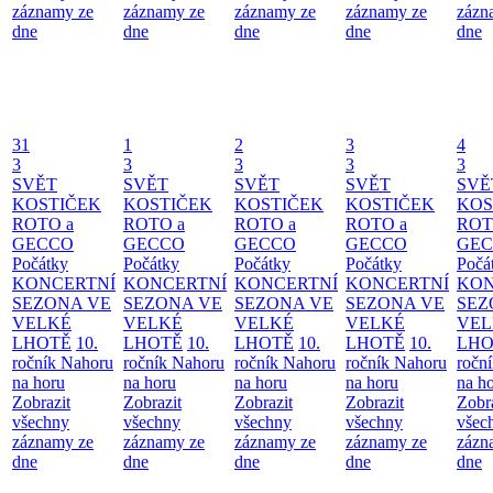
záznamy ze
záznamy ze
záznamy ze
záznamy ze
zázn
dne
dne
dne
dne
dne
31
1
2
3
4
3
3
3
3
3
SVĚT
SVĚT
SVĚT
SVĚT
SVĚ
KOSTIČEK
KOSTIČEK
KOSTIČEK
KOSTIČEK
KOS
ROTO a
ROTO a
ROTO a
ROTO a
ROT
GECCO
GECCO
GECCO
GECCO
GE
Počátky
Počátky
Počátky
Počátky
Počá
KONCERTNÍ
KONCERTNÍ
KONCERTNÍ
KONCERTNÍ
KON
SEZONA VE
SEZONA VE
SEZONA VE
SEZONA VE
SEZ
VELKÉ
VELKÉ
VELKÉ
VELKÉ
VEL
LHOTĚ
10.
LHOTĚ
10.
LHOTĚ
10.
LHOTĚ
10.
LHO
ročník Nahoru
ročník Nahoru
ročník Nahoru
ročník Nahoru
ročn
na horu
na horu
na horu
na horu
na h
Zobrazit
Zobrazit
Zobrazit
Zobrazit
Zobr
všechny
všechny
všechny
všechny
všec
záznamy ze
záznamy ze
záznamy ze
záznamy ze
zázn
dne
dne
dne
dne
dne