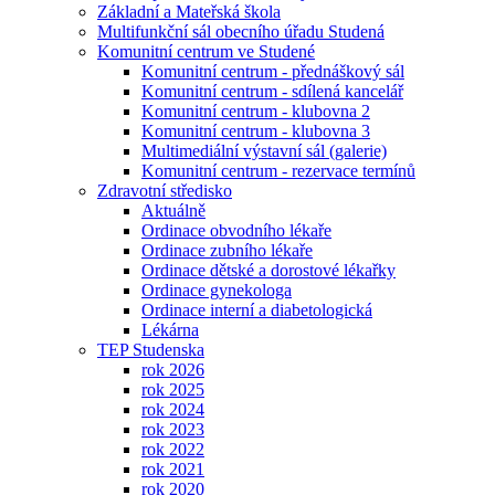
Základní a Mateřská škola
Multifunkční sál obecního úřadu Studená
Komunitní centrum ve Studené
Komunitní centrum - přednáškový sál
Komunitní centrum - sdílená kancelář
Komunitní centrum - klubovna 2
Komunitní centrum - klubovna 3
Multimediální výstavní sál (galerie)
Komunitní centrum - rezervace termínů
Zdravotní středisko
Aktuálně
Ordinace obvodního lékaře
Ordinace zubního lékaře
Ordinace dětské a dorostové lékařky
Ordinace gynekologa
Ordinace interní a diabetologická
Lékárna
TEP Studenska
rok 2026
rok 2025
rok 2024
rok 2023
rok 2022
rok 2021
rok 2020