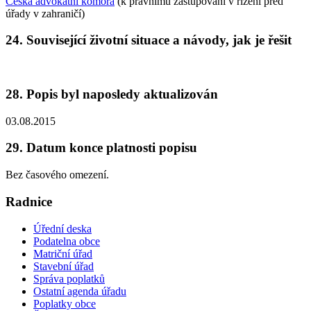
Česká advokátní komora
(k právnímu zastupování v řízení před
úřady v zahraničí)
24. Související životní situace a návody, jak je řešit
28. Popis byl naposledy aktualizován
03.08.2015
29. Datum konce platnosti popisu
Bez časového omezení.
Radnice
Úřední deska
Podatelna obce
Matriční úřad
Stavební úřad
Správa poplatků
Ostatní agenda úřadu
Poplatky obce