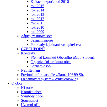
Klikací rozpočet od 2016
rok 2015
rok 2014
rok 2013
rok 2012
rok 2011
rok 2010
rok 2009
Zápisy zastupitelstva
Seznam zápisů
Podklady k jednání zastupitelstva
CZECHPOINT
Kontakty
Přehled kontaktů Obecního úřadu Studená
Organizační struktura obce
Seznam osob
Napište nám
Povinné informace dle zákona 106⁄99 Sb.
Oznamovací systém - Whistleblowing
O obci
Historie
Kronika obce
Symboly obce
Současnost
Územní plán