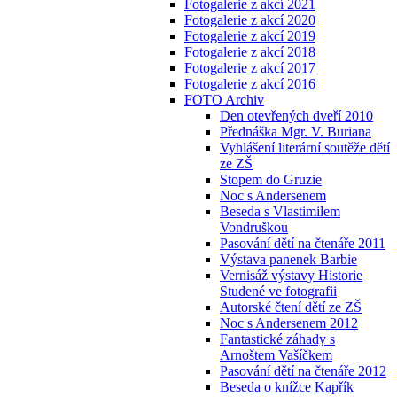
Fotogalerie z akcí 2021
Fotogalerie z akcí 2020
Fotogalerie z akcí 2019
Fotogalerie z akcí 2018
Fotogalerie z akcí 2017
Fotogalerie z akcí 2016
FOTO Archiv
Den otevřených dveří 2010
Přednáška Mgr. V. Buriana
Vyhlášení literární soutěže dětí
ze ZŠ
Stopem do Gruzie
Noc s Andersenem
Beseda s Vlastimilem
Vondruškou
Pasování dětí na čtenáře 2011
Výstava panenek Barbie
Vernisáž výstavy Historie
Studené ve fotografii
Autorské čtení dětí ze ZŠ
Noc s Andersenem 2012
Fantastické záhady s
Arnoštem Vašíčkem
Pasování dětí na čtenáře 2012
Beseda o knížce Kapřík