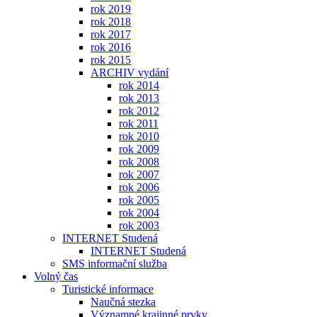
rok 2019
rok 2018
rok 2017
rok 2016
rok 2015
ARCHIV vydání
rok 2014
rok 2013
rok 2012
rok 2011
rok 2010
rok 2009
rok 2008
rok 2007
rok 2006
rok 2005
rok 2004
rok 2003
INTERNET Studená
INTERNET Studená
SMS informační služba
Volný čas
Turistické informace
Naučná stezka
Významné krajinné prvky