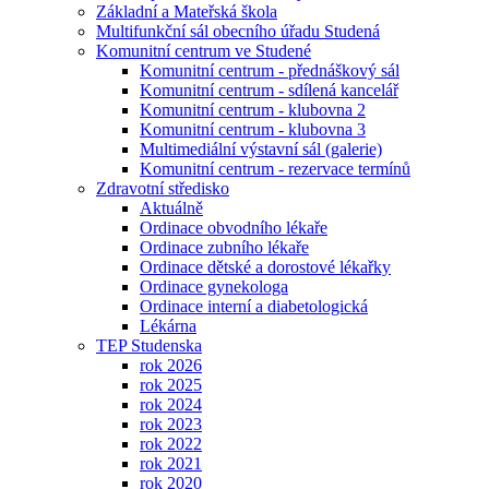
Základní a Mateřská škola
Multifunkční sál obecního úřadu Studená
Komunitní centrum ve Studené
Komunitní centrum - přednáškový sál
Komunitní centrum - sdílená kancelář
Komunitní centrum - klubovna 2
Komunitní centrum - klubovna 3
Multimediální výstavní sál (galerie)
Komunitní centrum - rezervace termínů
Zdravotní středisko
Aktuálně
Ordinace obvodního lékaře
Ordinace zubního lékaře
Ordinace dětské a dorostové lékařky
Ordinace gynekologa
Ordinace interní a diabetologická
Lékárna
TEP Studenska
rok 2026
rok 2025
rok 2024
rok 2023
rok 2022
rok 2021
rok 2020