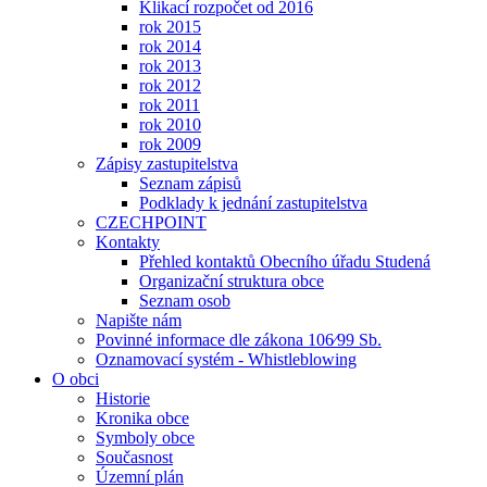
Klikací rozpočet od 2016
rok 2015
rok 2014
rok 2013
rok 2012
rok 2011
rok 2010
rok 2009
Zápisy zastupitelstva
Seznam zápisů
Podklady k jednání zastupitelstva
CZECHPOINT
Kontakty
Přehled kontaktů Obecního úřadu Studená
Organizační struktura obce
Seznam osob
Napište nám
Povinné informace dle zákona 106⁄99 Sb.
Oznamovací systém - Whistleblowing
O obci
Historie
Kronika obce
Symboly obce
Současnost
Územní plán