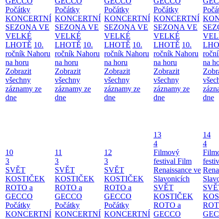
GECCO
GECCO
GECCO
GECCO
GE
Počátky
Počátky
Počátky
Počátky
Počá
KONCERTNÍ
KONCERTNÍ
KONCERTNÍ
KONCERTNÍ
KON
SEZONA VE
SEZONA VE
SEZONA VE
SEZONA VE
SEZ
VELKÉ
VELKÉ
VELKÉ
VELKÉ
VEL
LHOTĚ
10.
LHOTĚ
10.
LHOTĚ
10.
LHOTĚ
10.
LHO
ročník Nahoru
ročník Nahoru
ročník Nahoru
ročník Nahoru
ročn
na horu
na horu
na horu
na horu
na h
Zobrazit
Zobrazit
Zobrazit
Zobrazit
Zobr
všechny
všechny
všechny
všechny
všec
záznamy ze
záznamy ze
záznamy ze
záznamy ze
zázn
dne
dne
dne
dne
dne
13
14
4
4
10
11
12
Filmový
Film
3
3
3
festival Film
festi
SVĚT
SVĚT
SVĚT
Renaissance ve
Rena
KOSTIČEK
KOSTIČEK
KOSTIČEK
Slavonicích
Slav
ROTO a
ROTO a
ROTO a
SVĚT
SVĚ
GECCO
GECCO
GECCO
KOSTIČEK
KOS
Počátky
Počátky
Počátky
ROTO a
ROT
KONCERTNÍ
KONCERTNÍ
KONCERTNÍ
GECCO
GE