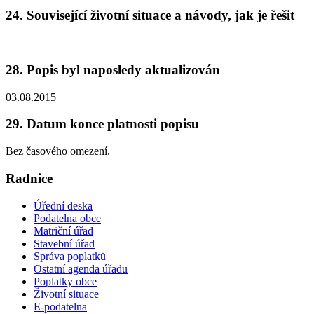
24. Související životní situace a návody, jak je řešit
28. Popis byl naposledy aktualizován
03.08.2015
29. Datum konce platnosti popisu
Bez časového omezení.
Radnice
Úřední deska
Podatelna obce
Matriční úřad
Stavební úřad
Správa poplatků
Ostatní agenda úřadu
Poplatky obce
Životní situace
E-podatelna