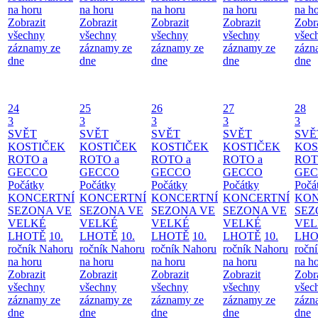
na horu
na horu
na horu
na horu
na h
Zobrazit
Zobrazit
Zobrazit
Zobrazit
Zobr
všechny
všechny
všechny
všechny
všec
záznamy ze
záznamy ze
záznamy ze
záznamy ze
zázn
dne
dne
dne
dne
dne
24
25
26
27
28
3
3
3
3
3
SVĚT
SVĚT
SVĚT
SVĚT
SVĚ
KOSTIČEK
KOSTIČEK
KOSTIČEK
KOSTIČEK
KOS
ROTO a
ROTO a
ROTO a
ROTO a
ROT
GECCO
GECCO
GECCO
GECCO
GE
Počátky
Počátky
Počátky
Počátky
Počá
KONCERTNÍ
KONCERTNÍ
KONCERTNÍ
KONCERTNÍ
KON
SEZONA VE
SEZONA VE
SEZONA VE
SEZONA VE
SEZ
VELKÉ
VELKÉ
VELKÉ
VELKÉ
VEL
LHOTĚ
10.
LHOTĚ
10.
LHOTĚ
10.
LHOTĚ
10.
LHO
ročník Nahoru
ročník Nahoru
ročník Nahoru
ročník Nahoru
ročn
na horu
na horu
na horu
na horu
na h
Zobrazit
Zobrazit
Zobrazit
Zobrazit
Zobr
všechny
všechny
všechny
všechny
všec
záznamy ze
záznamy ze
záznamy ze
záznamy ze
zázn
dne
dne
dne
dne
dne