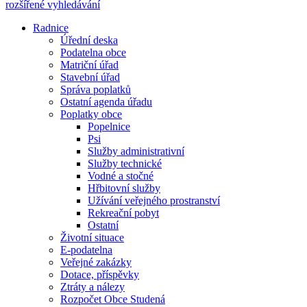
rozšířené vyhledávání
Radnice
Úřední deska
Podatelna obce
Matriční úřad
Stavební úřad
Správa poplatků
Ostatní agenda úřadu
Poplatky obce
Popelnice
Psi
Služby administrativní
Služby technické
Vodné a stočné
Hřbitovní služby
Užívání veřejného prostranství
Rekreační pobyt
Ostatní
Životní situace
E-podatelna
Veřejné zakázky
Dotace, příspěvky
Ztráty a nálezy
Rozpočet Obce Studená