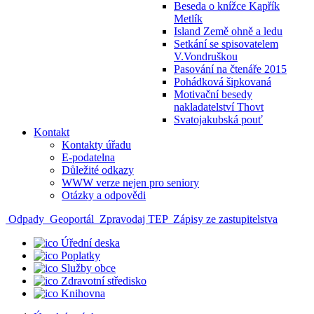
Beseda o knížce Kapřík
Metlík
Island Země ohně a ledu
Setkání se spisovatelem
V.Vondruškou
Pasování na čtenáře 2015
Pohádková šipkovaná
Motivační besedy
nakladatelství Thovt
Svatojakubská pouť
Kontakt
Kontakty úřadu
E-podatelna
Důležité odkazy
WWW verze nejen pro seniory
Otázky a odpovědi
Odpady
Geoportál
Zpravodaj TEP
Zápisy ze zastupitelstva
Úřední deska
Poplatky
Služby obce
Zdravotní středisko
Knihovna