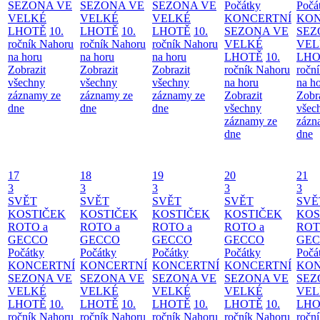
SEZONA VE
SEZONA VE
SEZONA VE
Počátky
Počá
VELKÉ
VELKÉ
VELKÉ
KONCERTNÍ
KON
LHOTĚ
10.
LHOTĚ
10.
LHOTĚ
10.
SEZONA VE
SEZ
ročník Nahoru
ročník Nahoru
ročník Nahoru
VELKÉ
VEL
na horu
na horu
na horu
LHOTĚ
10.
LHO
Zobrazit
Zobrazit
Zobrazit
ročník Nahoru
ročn
všechny
všechny
všechny
na horu
na h
záznamy ze
záznamy ze
záznamy ze
Zobrazit
Zobr
dne
dne
dne
všechny
všec
záznamy ze
zázn
dne
dne
17
18
19
20
21
3
3
3
3
3
SVĚT
SVĚT
SVĚT
SVĚT
SVĚ
KOSTIČEK
KOSTIČEK
KOSTIČEK
KOSTIČEK
KOS
ROTO a
ROTO a
ROTO a
ROTO a
ROT
GECCO
GECCO
GECCO
GECCO
GE
Počátky
Počátky
Počátky
Počátky
Počá
KONCERTNÍ
KONCERTNÍ
KONCERTNÍ
KONCERTNÍ
KON
SEZONA VE
SEZONA VE
SEZONA VE
SEZONA VE
SEZ
VELKÉ
VELKÉ
VELKÉ
VELKÉ
VEL
LHOTĚ
10.
LHOTĚ
10.
LHOTĚ
10.
LHOTĚ
10.
LHO
ročník Nahoru
ročník Nahoru
ročník Nahoru
ročník Nahoru
ročn