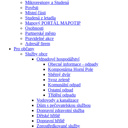
Mikroregiony a Studená
Pověsti
Místní části
Studená z letadla
Mapový PORTÁL MAPOTIP
Osobnosti
Partnerské město
Pravidelné akce
Adresář firem
Pro občany
Služby obce
Odpadové hospodářství
Obecné informace - odpady
Kompostárna Horní Pole
Sběrný dvůr
Svoz zeleně
Komunální odpad
Ostatní odpad
Třídění odpadu
Vodovody a kanalizace
Dům s pečovatelskou službou
Dopravní zdravotní služba
Dětské hřiště
Dopravní hřiště
Zprostředkované služby