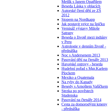
Metlík s Janem Opatřilem
Beseda Láska v oblacích
Autorské čtení dětí ze ZŠ
2012
Stopem na Nordkapp
Jak postavit vejce na špičku
Vernisáž výstavy Miloše
Satrapy
Beseda o životě mezi indiány
v Peru
Astrologie v denním životě -
přednáška
Noc s Andersenem 2013
Pasování dětí na čtenáře 2013
Havajské ostrovy - beseda
Hudební pořad s Mgr.Karlem
Plockem
Mexiko a Quatemala
Na ryby do Kanady
Besedy s Arnoštem Vašíčkem
Stezka po pověstech
Studenska
Pasování na čtenáře 2014
Cesta za domorodými kmeny
- přednáška