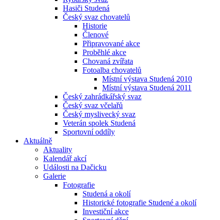
Hasiči Studená
Český svaz chovatelů
Historie
Členové
Připravované akce
Proběhlé akce
Chovaná zvířata
Fotoalba chovatelů
Místní výstava Studená 2010
Místní výstava Studená 2011
Český zahrádkářský svaz
Český svaz včelařů
Český myslivecký svaz
Veterán spolek Studená
Sportovní oddíly
Aktuálně
Aktuality
Kalendář akcí
Události na Dačicku
Galerie
Fotografie
Studená a okolí
Historické fotografie Studené a okolí
Investiční akce