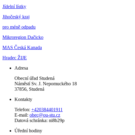
Jídelní lístky
Jihočeský kraj
pro méně odpadu
Mikroregion Dačicko
MAS Česká Kanada
Hradec ŽIJE
Adresa
Obecní úřad Studená
Náměstí Sv. J. Nepomuckého 18
37856, Studená
Kontakty
Telefon:
+420384401911
E-mail:
obec@ou-stu.cz
Datová schránka: ni8b29p
Úřední hodiny