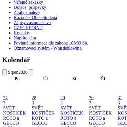
Veřejné zakázky
Dotace, příspěvky
Ztráty a nálezy
Rozpočet Obce Studená
Zápisy zastupitelstva
CZECHPOINT
Kontakty
Napište nám
Povinné informace dle zákona 106⁄99 Sb.
Oznamovací systém - Whistleblowing
Kalendář
Srpen
2026
Po
Út
St
Čt
27
28
29
30
31
3
3
3
3
3
SVĚT
SVĚT
SVĚT
SVĚT
SVĚ
KOSTIČEK
KOSTIČEK
KOSTIČEK
KOSTIČEK
KOS
ROTO a
ROTO a
ROTO a
ROTO a
ROT
GECCO
GECCO
GECCO
GECCO
GE