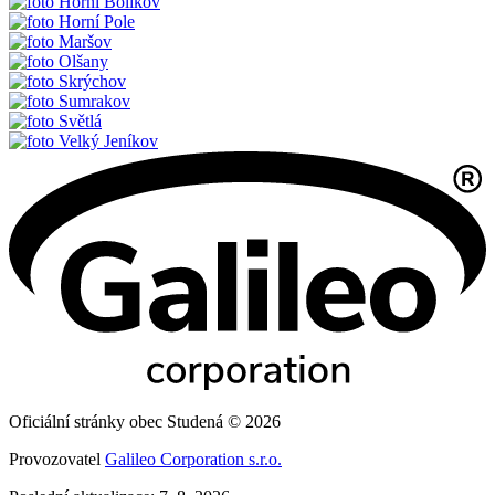
Horní Bolíkov
Horní Pole
Maršov
Olšany
Skrýchov
Sumrakov
Světlá
Velký Jeníkov
Oficiální stránky obec Studená © 2026
Provozovatel
Galileo Corporation s.r.o.