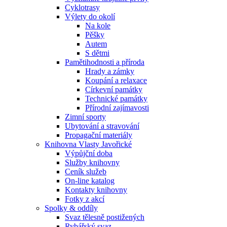
Cyklotrasy
Výlety do okolí
Na kole
Pěšky
Autem
S dětmi
Pamětihodnosti a příroda
Hrady a zámky
Koupání a relaxace
Církevní památky
Technické památky
Přírodní zajímavosti
Zimní sporty
Ubytování a stravování
Propagační materiály
Knihovna Vlasty Javořické
Výpůjční doba
Služby knihovny
Ceník služeb
On-line katalog
Kontakty knihovny
Fotky z akcí
Spolky & oddíly
Svaz tělesně postižených
Rybářský svaz