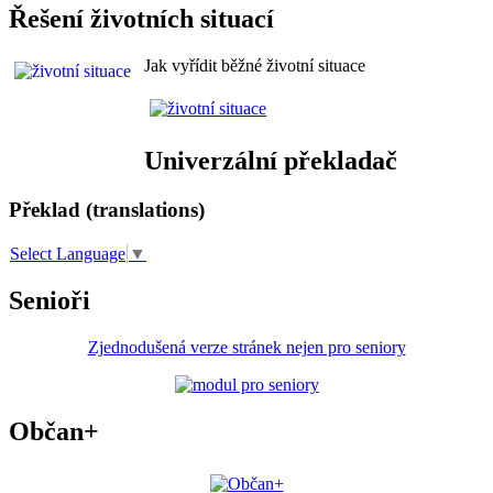
Řešení životních situací
Jak vyřídit běžné životní situace
Univerzální překladač
Překlad (translations)
Select Language
▼
Senioři
Zjednodušená verze stránek nejen pro seniory
Občan+