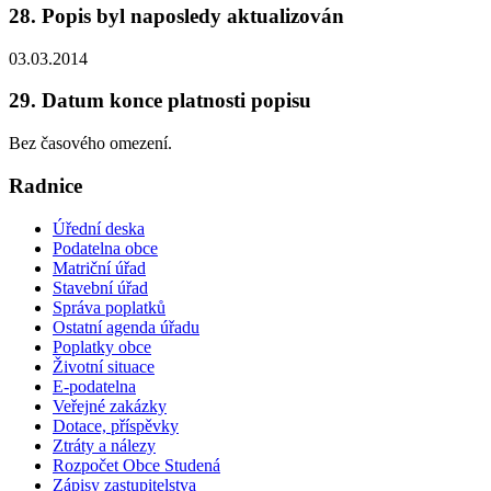
28. Popis byl naposledy aktualizován
03.03.2014
29. Datum konce platnosti popisu
Bez časového omezení.
Radnice
Úřední deska
Podatelna obce
Matriční úřad
Stavební úřad
Správa poplatků
Ostatní agenda úřadu
Poplatky obce
Životní situace
E-podatelna
Veřejné zakázky
Dotace, příspěvky
Ztráty a nálezy
Rozpočet Obce Studená
Zápisy zastupitelstva