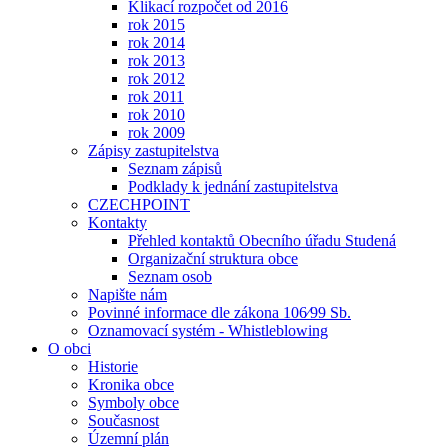
Klikací rozpočet od 2016
rok 2015
rok 2014
rok 2013
rok 2012
rok 2011
rok 2010
rok 2009
Zápisy zastupitelstva
Seznam zápisů
Podklady k jednání zastupitelstva
CZECHPOINT
Kontakty
Přehled kontaktů Obecního úřadu Studená
Organizační struktura obce
Seznam osob
Napište nám
Povinné informace dle zákona 106⁄99 Sb.
Oznamovací systém - Whistleblowing
O obci
Historie
Kronika obce
Symboly obce
Současnost
Územní plán