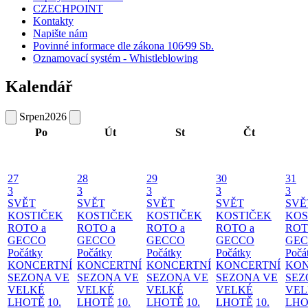
CZECHPOINT
Kontakty
Napište nám
Povinné informace dle zákona 106⁄99 Sb.
Oznamovací systém - Whistleblowing
Kalendář
Srpen
2026
Po
Út
St
Čt
27
28
29
30
31
3
3
3
3
3
SVĚT
SVĚT
SVĚT
SVĚT
SVĚ
KOSTIČEK
KOSTIČEK
KOSTIČEK
KOSTIČEK
KOS
ROTO a
ROTO a
ROTO a
ROTO a
ROT
GECCO
GECCO
GECCO
GECCO
GE
Počátky
Počátky
Počátky
Počátky
Počá
KONCERTNÍ
KONCERTNÍ
KONCERTNÍ
KONCERTNÍ
KON
SEZONA VE
SEZONA VE
SEZONA VE
SEZONA VE
SEZ
VELKÉ
VELKÉ
VELKÉ
VELKÉ
VEL
LHOTĚ
10.
LHOTĚ
10.
LHOTĚ
10.
LHOTĚ
10.
LHO