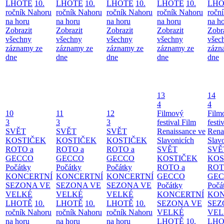
LHOTĚ
10.
LHOTĚ
10.
LHOTĚ
10.
LHOTĚ
10.
LHO
ročník Nahoru
ročník Nahoru
ročník Nahoru
ročník Nahoru
ročn
na horu
na horu
na horu
na horu
na h
Zobrazit
Zobrazit
Zobrazit
Zobrazit
Zobr
všechny
všechny
všechny
všechny
všec
záznamy ze
záznamy ze
záznamy ze
záznamy ze
zázn
dne
dne
dne
dne
dne
13
14
4
4
10
11
12
Filmový
Film
3
3
3
festival Film
festi
SVĚT
SVĚT
SVĚT
Renaissance ve
Rena
KOSTIČEK
KOSTIČEK
KOSTIČEK
Slavonicích
Slav
ROTO a
ROTO a
ROTO a
SVĚT
SVĚ
GECCO
GECCO
GECCO
KOSTIČEK
KOS
Počátky
Počátky
Počátky
ROTO a
ROT
KONCERTNÍ
KONCERTNÍ
KONCERTNÍ
GECCO
GE
SEZONA VE
SEZONA VE
SEZONA VE
Počátky
Počá
VELKÉ
VELKÉ
VELKÉ
KONCERTNÍ
KON
LHOTĚ
10.
LHOTĚ
10.
LHOTĚ
10.
SEZONA VE
SEZ
ročník Nahoru
ročník Nahoru
ročník Nahoru
VELKÉ
VEL
na horu
na horu
na horu
LHOTĚ
10.
LHO