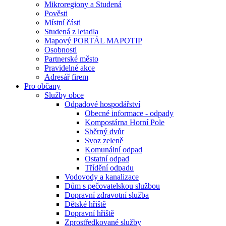
Mikroregiony a Studená
Pověsti
Místní části
Studená z letadla
Mapový PORTÁL MAPOTIP
Osobnosti
Partnerské město
Pravidelné akce
Adresář firem
Pro občany
Služby obce
Odpadové hospodářství
Obecné informace - odpady
Kompostárna Horní Pole
Sběrný dvůr
Svoz zeleně
Komunální odpad
Ostatní odpad
Třídění odpadu
Vodovody a kanalizace
Dům s pečovatelskou službou
Dopravní zdravotní služba
Dětské hřiště
Dopravní hřiště
Zprostředkované služby