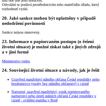
dnů ode dne jeho doručení.
Odvolání se podává prostřednictvím toho matričního úřadu, který
rozhodnutí vydal.
20. Jaké sankce mohou být uplatněny v případě
nedodržení povinností
Sankce nejsou stanoveny.
23. Informace o popisovaném postupu (o řešení
životní situace) je možné získat také z jiných zdrojů
a v jiné formě
Ministerstvo vnitra
24. Související životní situace a návody, jak je řešit
Uzavření manželství státního občana České republiky nebo
bezdomovce (osoby bez státního občanství) v cizině
Narození, uzavření manželství, vznik registrovaného
partnerství nebo úmrtí státních občanů České republiky v
cizině - zvláštní matrika v Brně