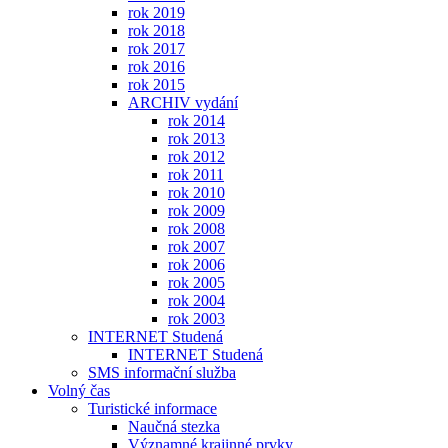
rok 2019
rok 2018
rok 2017
rok 2016
rok 2015
ARCHIV vydání
rok 2014
rok 2013
rok 2012
rok 2011
rok 2010
rok 2009
rok 2008
rok 2007
rok 2006
rok 2005
rok 2004
rok 2003
INTERNET Studená
INTERNET Studená
SMS informační služba
Volný čas
Turistické informace
Naučná stezka
Významné krajinné prvky