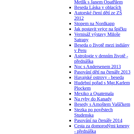
Metlík s Janem Opatřilem
Beseda Láska v oblacích
Autorské čtení dětí ze ZŠ
2012
Stopem na Nordkapp
Jak postavit vejce na špičku
Vernisáž výstavy Miloše
Satrapy
Beseda o životě mezi indiány
v Peru
Astrologie v denním životě -
přednáška
Noc s Andersenem 2013
Pasování dětí na čtenáře 2013
Havajské ostrovy - beseda
Hudební pořad s Mgr.Karlem
Plockem
Mexiko a Quatemala
Na ryby do Kanady
Besedy s Arnoštem Vašíčkem
Stezka po pověstech
Studenska
Pasování na čtenáře 2014
Cesta za domorodými kmeny
- přednáška