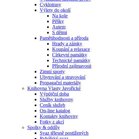
Cyklotrasy
Výlety do okolí
Na kole
Pěšky
Autem
S dětmi
Pamětihodnosti a příroda
Hrady a zámky
Koupání a relaxace
Církevní památky
Technické památky
Přírodní zajímavosti
Zimní sporty
Ubytování a stravování
Propagační materiály
Knihovna Vlasty Javořické
Výpůjční doba
Služby knihovny
Ceník služeb
On-line katalog
Kontakty knihovny
Fotky z akcí
Spolky & oddíly
Svaz tělesně postižených
Rybářský svaz