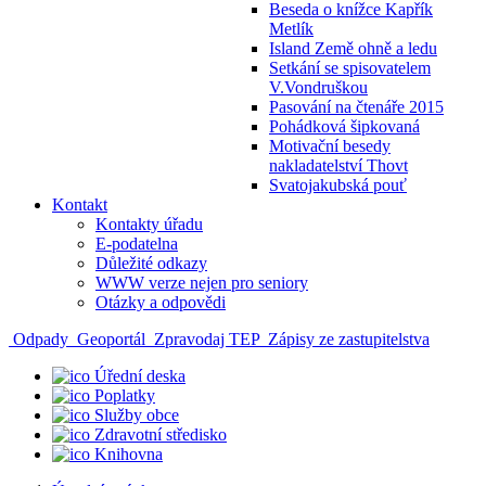
Beseda o knížce Kapřík
Metlík
Island Země ohně a ledu
Setkání se spisovatelem
V.Vondruškou
Pasování na čtenáře 2015
Pohádková šipkovaná
Motivační besedy
nakladatelství Thovt
Svatojakubská pouť
Kontakt
Kontakty úřadu
E-podatelna
Důležité odkazy
WWW verze nejen pro seniory
Otázky a odpovědi
Odpady
Geoportál
Zpravodaj TEP
Zápisy ze zastupitelstva
Úřední deska
Poplatky
Služby obce
Zdravotní středisko
Knihovna