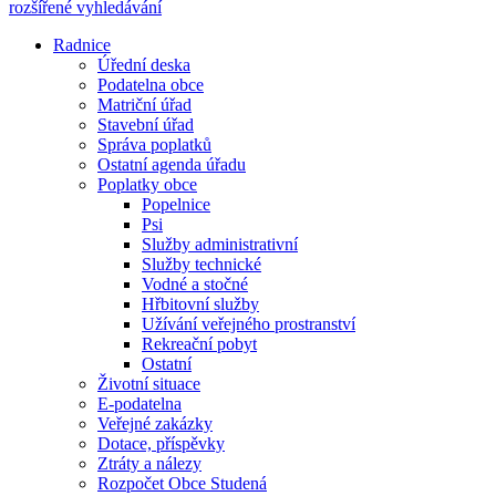
rozšířené vyhledávání
Radnice
Úřední deska
Podatelna obce
Matriční úřad
Stavební úřad
Správa poplatků
Ostatní agenda úřadu
Poplatky obce
Popelnice
Psi
Služby administrativní
Služby technické
Vodné a stočné
Hřbitovní služby
Užívání veřejného prostranství
Rekreační pobyt
Ostatní
Životní situace
E-podatelna
Veřejné zakázky
Dotace, příspěvky
Ztráty a nálezy
Rozpočet Obce Studená