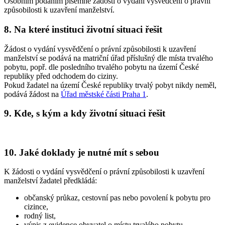
Osobním podáním písemné žádosti o vydání vysvědčení o právní
způsobilosti k uzavření manželství.
8. Na které instituci životní situaci řešit
Žádost o vydání vysvědčení o právní způsobilosti k uzavření
manželství se podává na matriční úřad příslušný dle místa trvalého
pobytu, popř. dle posledního trvalého pobytu na území České
republiky před odchodem do ciziny.
Pokud žadatel na území České republiky trvalý pobyt nikdy neměl,
podává žádost na
Úřad městské části Praha 1
.
9. Kde, s kým a kdy životní situaci řešit
10. Jaké doklady je nutné mít s sebou
K žádosti o vydání vysvědčení o právní způsobilosti k uzavření
manželství žadatel předkládá:
občanský průkaz, cestovní pas nebo povolení k pobytu pro
cizince,
rodný list,
výpis z evidence obyvatel o místu trvalého pobytu,