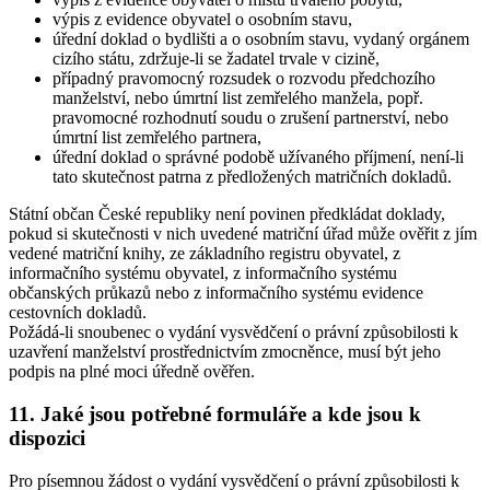
výpis z evidence obyvatel o osobním stavu,
úřední doklad o bydlišti a o osobním stavu, vydaný orgánem
cizího státu, zdržuje-li se žadatel trvale v cizině,
případný pravomocný rozsudek o rozvodu předchozího
manželství, nebo úmrtní list zemřelého manžela, popř.
pravomocné rozhodnutí soudu o zrušení partnerství, nebo
úmrtní list zemřelého partnera,
úřední doklad o správné podobě užívaného příjmení, není-li
tato skutečnost patrna z předložených matričních dokladů.
Státní občan České republiky není povinen předkládat doklady,
pokud si skutečnosti v nich uvedené matriční úřad může ověřit z jím
vedené matriční knihy, ze základního registru obyvatel, z
informačního systému obyvatel, z informačního systému
občanských průkazů nebo z informačního systému evidence
cestovních dokladů.
Požádá-li snoubenec o vydání vysvědčení o právní způsobilosti k
uzavření manželství prostřednictvím zmocněnce, musí být jeho
podpis na plné moci úředně ověřen.
11. Jaké jsou potřebné formuláře a kde jsou k
dispozici
Pro písemnou žádost o vydání vysvědčení o právní způsobilosti k