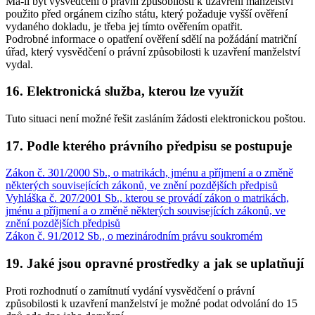
Má-li být vysvědčení o právní způsobilosti k uzavření manželství
použito před orgánem cizího státu, který požaduje vyšší ověření
vydaného dokladu, je třeba jej tímto ověřením opatřit.
Podrobné informace o opatření ověření sdělí na požádání matriční
úřad, který vysvědčení o právní způsobilosti k uzavření manželství
vydal.
16. Elektronická služba, kterou lze využít
Tuto situaci není možné řešit zasláním žádosti elektronickou poštou.
17. Podle kterého právního předpisu se postupuje
Zákon č. 301/2000 Sb., o matrikách, jménu a příjmení a o změně
některých souvisejících zákonů, ve znění pozdějších předpisů
Vyhláška č. 207/2001 Sb., kterou se provádí zákon o matrikách,
jménu a příjmení a o změně některých souvisejících zákonů, ve
znění pozdějších předpisů
Zákon č. 91/2012 Sb., o mezinárodním právu soukromém
19. Jaké jsou opravné prostředky a jak se uplatňují
Proti rozhodnutí o zamítnutí vydání vysvědčení o právní
způsobilosti k uzavření manželství je možné podat odvolání do 15