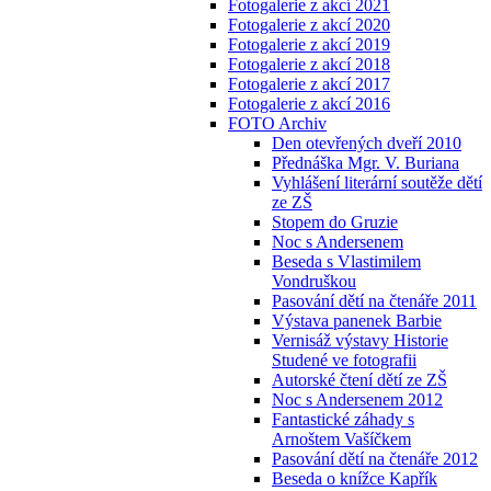
Fotogalerie z akcí 2021
Fotogalerie z akcí 2020
Fotogalerie z akcí 2019
Fotogalerie z akcí 2018
Fotogalerie z akcí 2017
Fotogalerie z akcí 2016
FOTO Archiv
Den otevřených dveří 2010
Přednáška Mgr. V. Buriana
Vyhlášení literární soutěže dětí
ze ZŠ
Stopem do Gruzie
Noc s Andersenem
Beseda s Vlastimilem
Vondruškou
Pasování dětí na čtenáře 2011
Výstava panenek Barbie
Vernisáž výstavy Historie
Studené ve fotografii
Autorské čtení dětí ze ZŠ
Noc s Andersenem 2012
Fantastické záhady s
Arnoštem Vašíčkem
Pasování dětí na čtenáře 2012
Beseda o knížce Kapřík