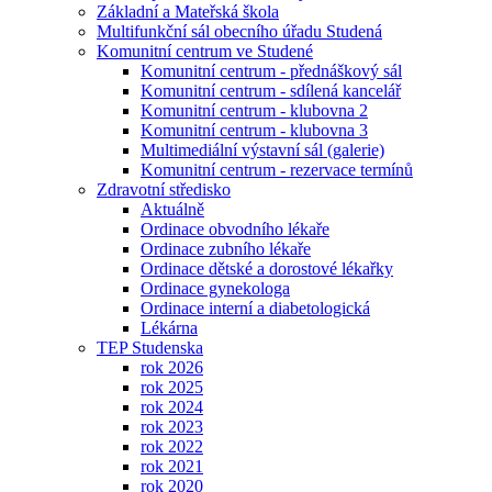
Základní a Mateřská škola
Multifunkční sál obecního úřadu Studená
Komunitní centrum ve Studené
Komunitní centrum - přednáškový sál
Komunitní centrum - sdílená kancelář
Komunitní centrum - klubovna 2
Komunitní centrum - klubovna 3
Multimediální výstavní sál (galerie)
Komunitní centrum - rezervace termínů
Zdravotní středisko
Aktuálně
Ordinace obvodního lékaře
Ordinace zubního lékaře
Ordinace dětské a dorostové lékařky
Ordinace gynekologa
Ordinace interní a diabetologická
Lékárna
TEP Studenska
rok 2026
rok 2025
rok 2024
rok 2023
rok 2022
rok 2021
rok 2020