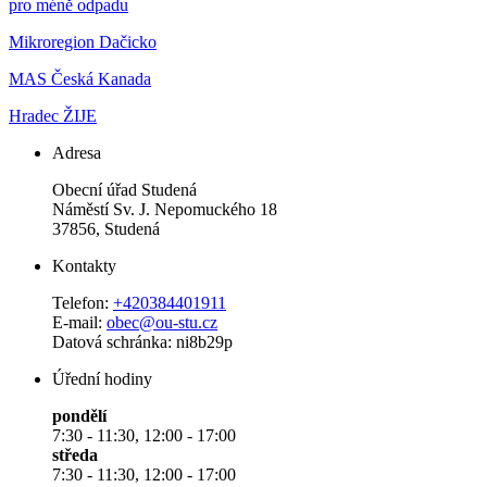
pro méně odpadu
Mikroregion Dačicko
MAS Česká Kanada
Hradec ŽIJE
Adresa
Obecní úřad Studená
Náměstí Sv. J. Nepomuckého 18
37856, Studená
Kontakty
Telefon:
+420384401911
E-mail:
obec@ou-stu.cz
Datová schránka: ni8b29p
Úřední hodiny
pondělí
7:30 - 11:30, 12:00 - 17:00
středa
7:30 - 11:30, 12:00 - 17:00