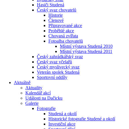
Hasiči Studená
Český svaz chovatelů
Historie
Členové
Připravované akce
Proběhlé akce
Chovaná zvířata
Fotoalba chovatelů
Místní výstava Studená 2010
Místní výstava Studená 2011
Český zahrádkářský svaz
Český svaz včelařů
Český myslivecký svaz
Veterán spolek Studená
Sportovní oddíly
Aktuálně
Aktuality
Kalendář akcí
Události na Dačicku
Galerie
Fotografie
Studená a okolí
Historické fotografie Studené a okolí
Investiční akce