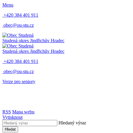
Menu
+420 384 401 911
obec@ou-stu.cz
Studená
okres Jindřichův Hradec
Studená
okres Jindřichův Hradec
+420 384 401 911
obec@ou-stu.cz
Verze pro seniory
RSS
Mapa webu
Vytisknout
Hledaný výraz
Hledat