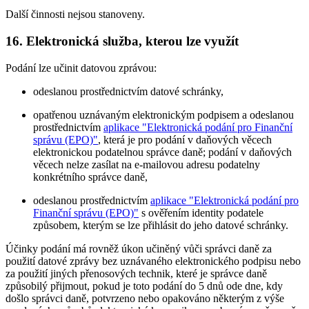
Další činnosti nejsou stanoveny.
16. Elektronická služba, kterou lze využít
Podání lze učinit datovou zprávou:
odeslanou prostřednictvím datové schránky,
opatřenou uznávaným elektronickým podpisem a odeslanou
prostřednictvím
aplikace "Elektronická podání pro Finanční
správu (EPO)"
, která je pro podání v daňových věcech
elektronickou podatelnou správce daně; podání v daňových
věcech nelze zasílat na e-mailovou adresu podatelny
konkrétního správce daně,
odeslanou prostřednictvím
aplikace "Elektronická podání pro
Finanční správu (EPO)"
s ověřením identity podatele
způsobem, kterým se lze přihlásit do jeho datové schránky.
Účinky podání má rovněž úkon učiněný vůči správci daně za
použití datové zprávy bez uznávaného elektronického podpisu nebo
za použití jiných přenosových technik, které je správce daně
způsobilý přijmout, pokud je toto podání do 5 dnů ode dne, kdy
došlo správci daně, potvrzeno nebo opakováno některým z výše