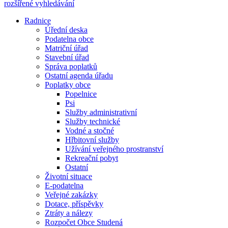
rozšířené vyhledávání
Radnice
Úřední deska
Podatelna obce
Matriční úřad
Stavební úřad
Správa poplatků
Ostatní agenda úřadu
Poplatky obce
Popelnice
Psi
Služby administrativní
Služby technické
Vodné a stočné
Hřbitovní služby
Užívání veřejného prostranství
Rekreační pobyt
Ostatní
Životní situace
E-podatelna
Veřejné zakázky
Dotace, příspěvky
Ztráty a nálezy
Rozpočet Obce Studená