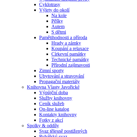
Cyklotrasy
Výlety do okolí
Na kole
Pěšky
Autem
S dětmi
Pamětihodnosti a příroda
Hrady a zámky
Koupání a relaxace
Církevní památky
Technické památky
Přírodní zajímavosti
Zimní sporty
Ubytování a stravování
Propagační materiály
Knihovna Vlasty Javořické
Výpůjční doba
Služby knihovny
Ceník služeb
On-line katalog
Kontakty knihovny
Fotky z akcí
Spolky & oddíly
Svaz tělesně postižených
Rybářský svaz