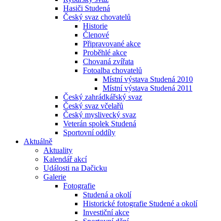
Hasiči Studená
Český svaz chovatelů
Historie
Členové
Připravované akce
Proběhlé akce
Chovaná zvířata
Fotoalba chovatelů
Místní výstava Studená 2010
Místní výstava Studená 2011
Český zahrádkářský svaz
Český svaz včelařů
Český myslivecký svaz
Veterán spolek Studená
Sportovní oddíly
Aktuálně
Aktuality
Kalendář akcí
Události na Dačicku
Galerie
Fotografie
Studená a okolí
Historické fotografie Studené a okolí
Investiční akce