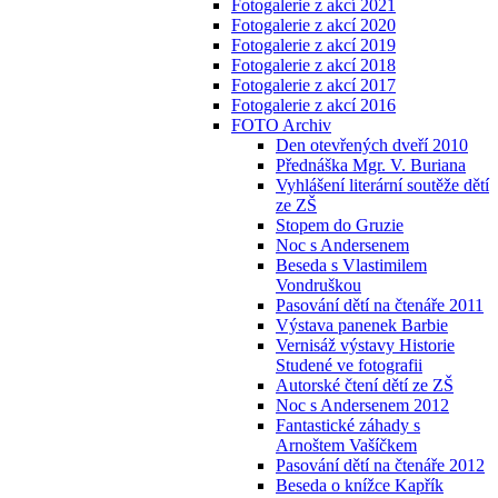
Fotogalerie z akcí 2021
Fotogalerie z akcí 2020
Fotogalerie z akcí 2019
Fotogalerie z akcí 2018
Fotogalerie z akcí 2017
Fotogalerie z akcí 2016
FOTO Archiv
Den otevřených dveří 2010
Přednáška Mgr. V. Buriana
Vyhlášení literární soutěže dětí
ze ZŠ
Stopem do Gruzie
Noc s Andersenem
Beseda s Vlastimilem
Vondruškou
Pasování dětí na čtenáře 2011
Výstava panenek Barbie
Vernisáž výstavy Historie
Studené ve fotografii
Autorské čtení dětí ze ZŠ
Noc s Andersenem 2012
Fantastické záhady s
Arnoštem Vašíčkem
Pasování dětí na čtenáře 2012
Beseda o knížce Kapřík