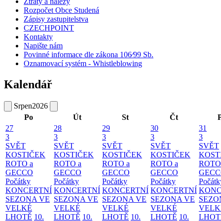
Ztráty a nálezy
Rozpočet Obce Studená
Zápisy zastupitelstva
CZECHPOINT
Kontakty
Napište nám
Povinné informace dle zákona 106⁄99 Sb.
Oznamovací systém - Whistleblowing
Kalendář
Srpen
2026
Po
Út
St
Čt
27
28
29
30
31
3
3
3
3
3
SVĚT
SVĚT
SVĚT
SVĚT
SVĚT
KOSTIČEK
KOSTIČEK
KOSTIČEK
KOSTIČEK
KOST
ROTO a
ROTO a
ROTO a
ROTO a
ROTO
GECCO
GECCO
GECCO
GECCO
GECC
Počátky
Počátky
Počátky
Počátky
Počátk
KONCERTNÍ
KONCERTNÍ
KONCERTNÍ
KONCERTNÍ
KONC
SEZONA VE
SEZONA VE
SEZONA VE
SEZONA VE
SEZO
VELKÉ
VELKÉ
VELKÉ
VELKÉ
VELK
LHOTĚ
10.
LHOTĚ
10.
LHOTĚ
10.
LHOTĚ
10.
LHOT