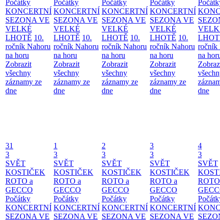
Počátky
Počátky
Počátky
Počátky
Počátk
KONCERTNÍ
KONCERTNÍ
KONCERTNÍ
KONCERTNÍ
KONC
SEZONA VE
SEZONA VE
SEZONA VE
SEZONA VE
SEZO
VELKÉ
VELKÉ
VELKÉ
VELKÉ
VELK
LHOTĚ
10.
LHOTĚ
10.
LHOTĚ
10.
LHOTĚ
10.
LHOT
ročník Nahoru
ročník Nahoru
ročník Nahoru
ročník Nahoru
ročník
na horu
na horu
na horu
na horu
na hor
Zobrazit
Zobrazit
Zobrazit
Zobrazit
Zobraz
všechny
všechny
všechny
všechny
všechn
záznamy ze
záznamy ze
záznamy ze
záznamy ze
záznam
dne
dne
dne
dne
dne
31
1
2
3
4
3
3
3
3
3
SVĚT
SVĚT
SVĚT
SVĚT
SVĚT
KOSTIČEK
KOSTIČEK
KOSTIČEK
KOSTIČEK
KOST
ROTO a
ROTO a
ROTO a
ROTO a
ROTO
GECCO
GECCO
GECCO
GECCO
GECC
Počátky
Počátky
Počátky
Počátky
Počátk
KONCERTNÍ
KONCERTNÍ
KONCERTNÍ
KONCERTNÍ
KONC
SEZONA VE
SEZONA VE
SEZONA VE
SEZONA VE
SEZO