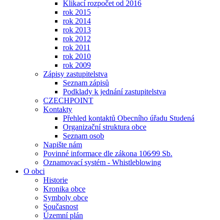
Klikací rozpočet od 2016
rok 2015
rok 2014
rok 2013
rok 2012
rok 2011
rok 2010
rok 2009
Zápisy zastupitelstva
Seznam zápisů
Podklady k jednání zastupitelstva
CZECHPOINT
Kontakty
Přehled kontaktů Obecního úřadu Studená
Organizační struktura obce
Seznam osob
Napište nám
Povinné informace dle zákona 106⁄99 Sb.
Oznamovací systém - Whistleblowing
O obci
Historie
Kronika obce
Symboly obce
Současnost
Územní plán