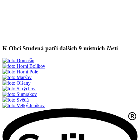
K Obci Studená patří dalších 9 místních částí
Domašín
Horní Bolíkov
Horní Pole
Maršov
Olšany
Skrýchov
Sumrakov
Světlá
Velký Jeníkov