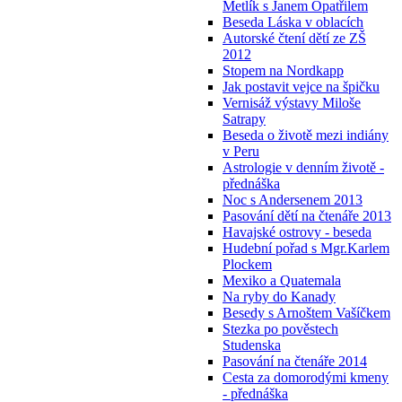
Metlík s Janem Opatřilem
Beseda Láska v oblacích
Autorské čtení dětí ze ZŠ
2012
Stopem na Nordkapp
Jak postavit vejce na špičku
Vernisáž výstavy Miloše
Satrapy
Beseda o životě mezi indiány
v Peru
Astrologie v denním životě -
přednáška
Noc s Andersenem 2013
Pasování dětí na čtenáře 2013
Havajské ostrovy - beseda
Hudební pořad s Mgr.Karlem
Plockem
Mexiko a Quatemala
Na ryby do Kanady
Besedy s Arnoštem Vašíčkem
Stezka po pověstech
Studenska
Pasování na čtenáře 2014
Cesta za domorodými kmeny
- přednáška