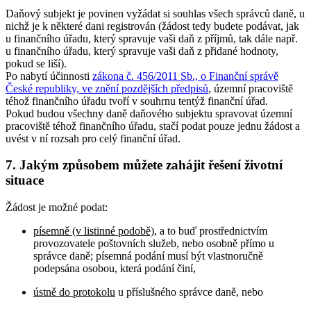
Daňový subjekt je povinen vyžádat si souhlas všech správců daně, u
nichž je k některé dani registrován (žádost tedy budete podávat, jak
u finančního úřadu, který spravuje vaši daň z příjmů, tak dále např.
u finančního úřadu, který spravuje vaši daň z přidané hodnoty,
pokud se liší).
Po nabytí účinnosti
zákona č. 456/2011 Sb., o Finanční správě
České republiky, ve znění pozdějších předpisů
, územní pracoviště
téhož finančního úřadu tvoří v souhrnu tentýž finanční úřad.
Pokud budou všechny daně daňového subjektu spravovat územní
pracoviště téhož finančního úřadu, stačí podat pouze jednu žádost a
uvést v ní rozsah pro celý finanční úřad.
7. Jakým způsobem můžete zahájit řešení životní
situace
Žádost je možné podat:
písemně (v listinné podobě)
, a to buď prostřednictvím
provozovatele poštovních služeb, nebo osobně přímo u
správce daně; písemná podání musí být vlastnoručně
podepsána osobou, která podání činí,
ústně do protokolu
u příslušného správce daně, nebo