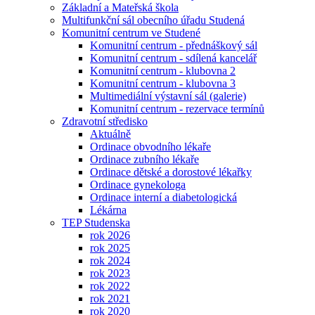
Základní a Mateřská škola
Multifunkční sál obecního úřadu Studená
Komunitní centrum ve Studené
Komunitní centrum - přednáškový sál
Komunitní centrum - sdílená kancelář
Komunitní centrum - klubovna 2
Komunitní centrum - klubovna 3
Multimediální výstavní sál (galerie)
Komunitní centrum - rezervace termínů
Zdravotní středisko
Aktuálně
Ordinace obvodního lékaře
Ordinace zubního lékaře
Ordinace dětské a dorostové lékařky
Ordinace gynekologa
Ordinace interní a diabetologická
Lékárna
TEP Studenska
rok 2026
rok 2025
rok 2024
rok 2023
rok 2022
rok 2021
rok 2020