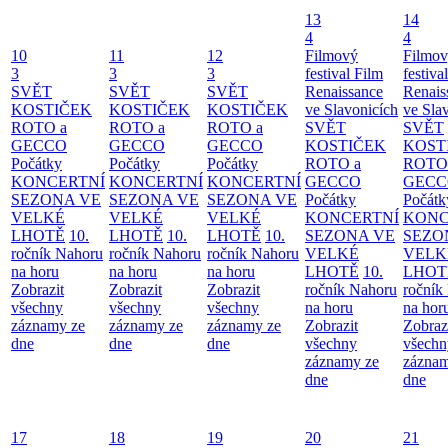
13
14
4
4
10
11
12
Filmový
Filmo
3
3
3
festival Film
festiva
SVĚT
SVĚT
SVĚT
Renaissance
Renais
KOSTIČEK
KOSTIČEK
KOSTIČEK
ve Slavonicích
ve Sla
ROTO a
ROTO a
ROTO a
SVĚT
SVĚT
GECCO
GECCO
GECCO
KOSTIČEK
KOST
Počátky
Počátky
Počátky
ROTO a
ROTO
KONCERTNÍ
KONCERTNÍ
KONCERTNÍ
GECCO
GECC
SEZONA VE
SEZONA VE
SEZONA VE
Počátky
Počátk
VELKÉ
VELKÉ
VELKÉ
KONCERTNÍ
KONC
LHOTĚ
10.
LHOTĚ
10.
LHOTĚ
10.
SEZONA VE
SEZO
ročník Nahoru
ročník Nahoru
ročník Nahoru
VELKÉ
VELK
na horu
na horu
na horu
LHOTĚ
10.
LHOT
Zobrazit
Zobrazit
Zobrazit
ročník Nahoru
ročník
všechny
všechny
všechny
na horu
na hor
záznamy ze
záznamy ze
záznamy ze
Zobrazit
Zobraz
dne
dne
dne
všechny
všechn
záznamy ze
záznam
dne
dne
17
18
19
20
21