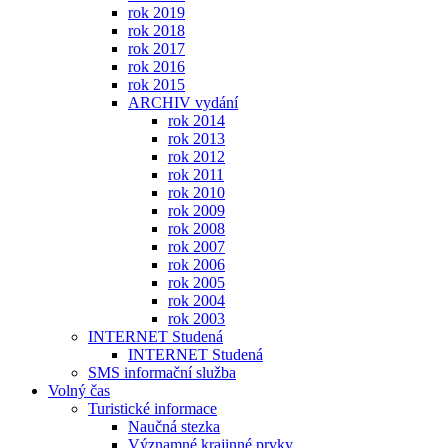
rok 2019
rok 2018
rok 2017
rok 2016
rok 2015
ARCHIV vydání
rok 2014
rok 2013
rok 2012
rok 2011
rok 2010
rok 2009
rok 2008
rok 2007
rok 2006
rok 2005
rok 2004
rok 2003
INTERNET Studená
INTERNET Studená
SMS informační služba
Volný čas
Turistické informace
Naučná stezka
Významné krajinné prvky