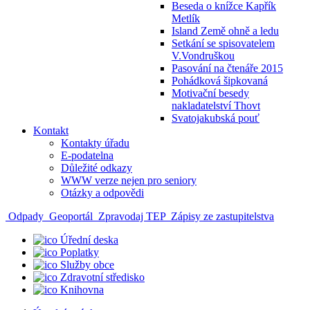
Beseda o knížce Kapřík
Metlík
Island Země ohně a ledu
Setkání se spisovatelem
V.Vondruškou
Pasování na čtenáře 2015
Pohádková šipkovaná
Motivační besedy
nakladatelství Thovt
Svatojakubská pouť
Kontakt
Kontakty úřadu
E-podatelna
Důležité odkazy
WWW verze nejen pro seniory
Otázky a odpovědi
Odpady
Geoportál
Zpravodaj TEP
Zápisy ze zastupitelstva
Úřední deska
Poplatky
Služby obce
Zdravotní středisko
Knihovna