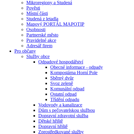
Mikroregiony a Studená
Pověsti
Místní části
Studená z letadla
Mapový PORTÁL MAPOTIP
Osobnosti
Partnerské město
Pravidelné akce
Adresář firem
Pro občany
Služby obce
Odpadové hospodářství
Obecné informace - odpady
Kompostárna Horní Pole
Sběrný dvůr
Svoz zeleně
Komunální odpad
Ostatní odpad
Třídění odpadu
Vodovody a kanalizace
Dům s pečovatelskou službou
Dopravní zdravotní služba
Dětské hřiště
Dopravní hřiště
Zprostředkované služby