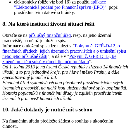
elektronicky
(blíže viz bod 16) za použití
aplikace
"Elektronická podání pro Finanční správu (EPO)"
, popř.
prostřednictvím datové schránky.
8. Na které instituci životní situaci řešit
Obraťte se na
příslušný finanční úřad
, resp. na jeho územní
pracoviště, na němž je uložen spis.
Informace o uložení spisu lze nalézt v "
Pokynu č. GFŘ-D-12, o
finančních úřadech, jejich územních pracovištích a o umístění spisu
nebo jeho příslušné části
", a dále v "
Pokynu č. GFŘ-D-13, ke
změně umístění spisů v rámci finančního úřadu
".
Od 1. ledna 2013 je na území České republiky zřízeno 14 finančních
úřadů, a to pro jednotlivé kraje, pro hlavní město Prahu, a dále
Specializovaný finanční úřad.
Finanční úřad vykonává věcnou působnost prostřednictvím svých
územních pracovišť, na nichž jsou uloženy daňové spisy poplatníků.
Kontakt poplatníků s finančními úřady je zajištěn prostřednictvím
územních pracovišť finančních úřadů.
10. Jaké doklady je nutné mít s sebou
Na finančním úřadu předložte žádost o souhlas s ukončením
činnosti.