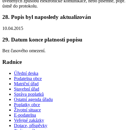
uvedených způsobů elektronické komunikace, nebo písemně, popř.
ústně do protokolu.
28. Popis byl naposledy aktualizován
10.04.2015
29. Datum konce platnosti popisu
Bez časového omezení.
Radnice
Úřední deska
Podatelna obce
Matriční úřad
Stavební úřad
Správa poplatků
Ostatní agenda úřadu
Poplatky obce
Životní situace
E-podatelna
Veřejné zakázky
Dotace, příspěvky