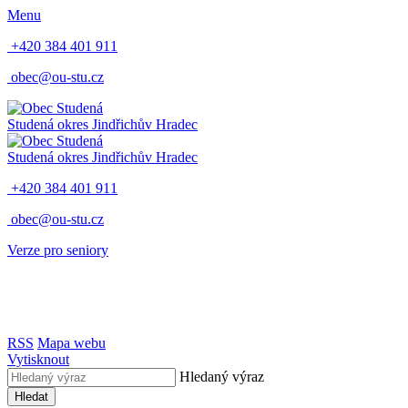
Menu
+420 384 401 911
obec@ou-stu.cz
Studená
okres Jindřichův Hradec
Studená
okres Jindřichův Hradec
+420 384 401 911
obec@ou-stu.cz
Verze pro seniory
RSS
Mapa webu
Vytisknout
Hledaný výraz
Hledat