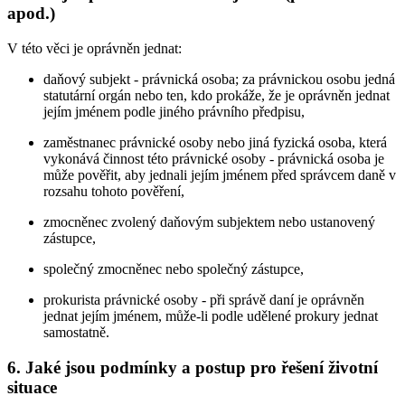
apod.)
V této věci je oprávněn jednat:
daňový subjekt - právnická osoba; za právnickou osobu jedná
statutární orgán nebo ten, kdo prokáže, že je oprávněn jednat
jejím jménem podle jiného právního předpisu,
zaměstnanec právnické osoby nebo jiná fyzická osoba, která
vykonává činnost této právnické osoby - právnická osoba je
může pověřit, aby jednali jejím jménem před správcem daně v
rozsahu tohoto pověření,
zmocněnec zvolený daňovým subjektem nebo ustanovený
zástupce,
společný zmocněnec nebo společný zástupce,
prokurista právnické osoby - při správě daní je oprávněn
jednat jejím jménem, může-li podle udělené prokury jednat
samostatně.
6. Jaké jsou podmínky a postup pro řešení životní
situace