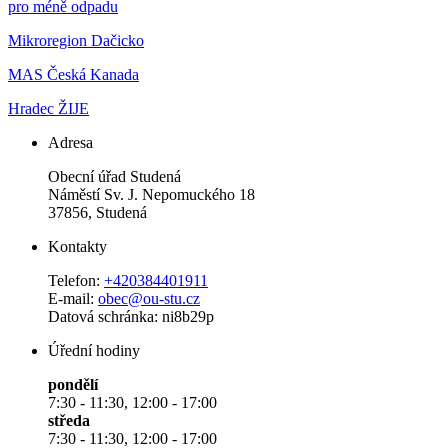
pro méně odpadu
Mikroregion Dačicko
MAS Česká Kanada
Hradec ŽIJE
Adresa
Obecní úřad Studená
Náměstí Sv. J. Nepomuckého 18
37856, Studená
Kontakty
Telefon:
+420384401911
E-mail:
obec@ou-stu.cz
Datová schránka: ni8b29p
Úřední hodiny
pondělí
7:30 - 11:30, 12:00 - 17:00
středa
7:30 - 11:30, 12:00 - 17:00