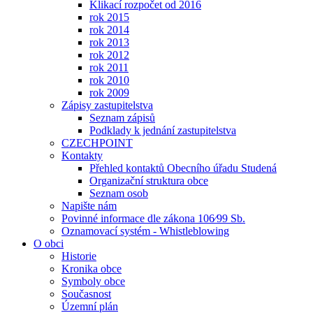
Klikací rozpočet od 2016
rok 2015
rok 2014
rok 2013
rok 2012
rok 2011
rok 2010
rok 2009
Zápisy zastupitelstva
Seznam zápisů
Podklady k jednání zastupitelstva
CZECHPOINT
Kontakty
Přehled kontaktů Obecního úřadu Studená
Organizační struktura obce
Seznam osob
Napište nám
Povinné informace dle zákona 106⁄99 Sb.
Oznamovací systém - Whistleblowing
O obci
Historie
Kronika obce
Symboly obce
Současnost
Územní plán