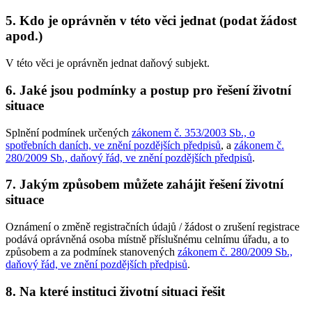
5. Kdo je oprávněn v této věci jednat (podat žádost
apod.)
V této věci je oprávněn jednat daňový subjekt.
6. Jaké jsou podmínky a postup pro řešení životní
situace
Splnění podmínek určených
zákonem č. 353/2003 Sb., o
spotřebních daních, ve znění pozdějších předpisů
, a
zákonem č.
280/2009 Sb., daňový řád, ve znění pozdějších předpisů
.
7. Jakým způsobem můžete zahájit řešení životní
situace
Oznámení o změně registračních údajů / žádost o zrušení registrace
podává oprávněná osoba místně příslušnému celnímu úřadu, a to
způsobem a za podmínek stanovených
zákonem č. 280/2009 Sb.,
daňový řád, ve znění pozdějších předpisů
.
8. Na které instituci životní situaci řešit