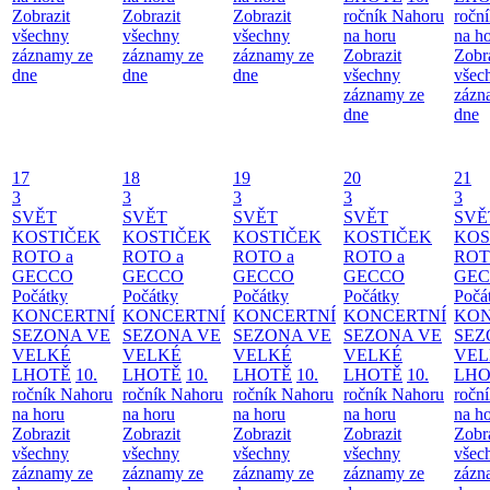
Zobrazit
Zobrazit
Zobrazit
ročník Nahoru
ročn
všechny
všechny
všechny
na horu
na h
záznamy ze
záznamy ze
záznamy ze
Zobrazit
Zobr
dne
dne
dne
všechny
všec
záznamy ze
zázn
dne
dne
17
18
19
20
21
3
3
3
3
3
SVĚT
SVĚT
SVĚT
SVĚT
SVĚ
KOSTIČEK
KOSTIČEK
KOSTIČEK
KOSTIČEK
KOS
ROTO a
ROTO a
ROTO a
ROTO a
ROT
GECCO
GECCO
GECCO
GECCO
GE
Počátky
Počátky
Počátky
Počátky
Počá
KONCERTNÍ
KONCERTNÍ
KONCERTNÍ
KONCERTNÍ
KON
SEZONA VE
SEZONA VE
SEZONA VE
SEZONA VE
SEZ
VELKÉ
VELKÉ
VELKÉ
VELKÉ
VEL
LHOTĚ
10.
LHOTĚ
10.
LHOTĚ
10.
LHOTĚ
10.
LHO
ročník Nahoru
ročník Nahoru
ročník Nahoru
ročník Nahoru
ročn
na horu
na horu
na horu
na horu
na h
Zobrazit
Zobrazit
Zobrazit
Zobrazit
Zobr
všechny
všechny
všechny
všechny
všec
záznamy ze
záznamy ze
záznamy ze
záznamy ze
zázn