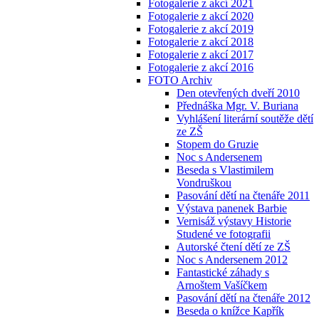
Fotogalerie z akcí 2021
Fotogalerie z akcí 2020
Fotogalerie z akcí 2019
Fotogalerie z akcí 2018
Fotogalerie z akcí 2017
Fotogalerie z akcí 2016
FOTO Archiv
Den otevřených dveří 2010
Přednáška Mgr. V. Buriana
Vyhlášení literární soutěže dětí
ze ZŠ
Stopem do Gruzie
Noc s Andersenem
Beseda s Vlastimilem
Vondruškou
Pasování dětí na čtenáře 2011
Výstava panenek Barbie
Vernisáž výstavy Historie
Studené ve fotografii
Autorské čtení dětí ze ZŠ
Noc s Andersenem 2012
Fantastické záhady s
Arnoštem Vašíčkem
Pasování dětí na čtenáře 2012
Beseda o knížce Kapřík