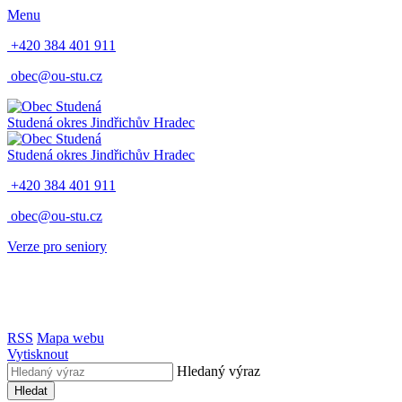
Menu
+420 384 401 911
obec@ou-stu.cz
Studená
okres Jindřichův Hradec
Studená
okres Jindřichův Hradec
+420 384 401 911
obec@ou-stu.cz
Verze pro seniory
RSS
Mapa webu
Vytisknout
Hledaný výraz
Hledat