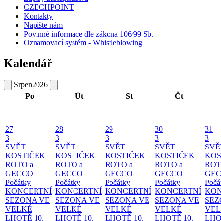
CZECHPOINT
Kontakty
Napište nám
Povinné informace dle zákona 106⁄99 Sb.
Oznamovací systém - Whistleblowing
Kalendář
Srpen
2026
Po
Út
St
Čt
27
28
29
30
31
3
3
3
3
3
SVĚT
SVĚT
SVĚT
SVĚT
SVĚ
KOSTIČEK
KOSTIČEK
KOSTIČEK
KOSTIČEK
KOS
ROTO a
ROTO a
ROTO a
ROTO a
ROT
GECCO
GECCO
GECCO
GECCO
GE
Počátky
Počátky
Počátky
Počátky
Počá
KONCERTNÍ
KONCERTNÍ
KONCERTNÍ
KONCERTNÍ
KON
SEZONA VE
SEZONA VE
SEZONA VE
SEZONA VE
SEZ
VELKÉ
VELKÉ
VELKÉ
VELKÉ
VEL
LHOTĚ
10.
LHOTĚ
10.
LHOTĚ
10.
LHOTĚ
10.
LHO