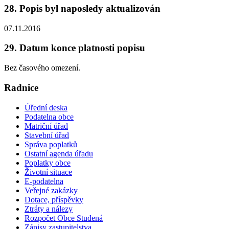
28. Popis byl naposledy aktualizován
07.11.2016
29. Datum konce platnosti popisu
Bez časového omezení.
Radnice
Úřední deska
Podatelna obce
Matriční úřad
Stavební úřad
Správa poplatků
Ostatní agenda úřadu
Poplatky obce
Životní situace
E-podatelna
Veřejné zakázky
Dotace, příspěvky
Ztráty a nálezy
Rozpočet Obce Studená
Zápisy zastupitelstva