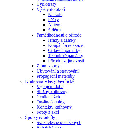
Cyklotrasy
Výlety do okolí
Na kole
Pěšky
Autem
S dětmi
Pamětihodnosti a příroda
Hrady a zámky
Koupání a relaxace
Církevní památky
Technické památky
Přírodní zajímavosti
Zimní sporty
Ubytování a stravování
Propagační materiály
Knihovna Vlasty Javořické
Výpůjční doba
Služby knihovny
Ceník služeb
On-line katalog
Kontakty knihovny
Fotky z akcí
Spolky & oddíly
Svaz tělesně postižených
Rybářský svaz