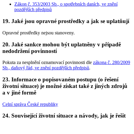
Zákon č. 353/2003 Sb., o spotřebních daních, ve znění
pozdějších předpisů
19. Jaké jsou opravné prostředky a jak se uplatňují
Opravné prostředky nejsou stanoveny.
20. Jaké sankce mohou být uplatněny v případě
nedodržení povinností
Pokuta za nesplnění oznamovací povinnosti dle
zákona č. 280/2009
Sb., daňový řád, ve znění pozdějších předpisů
.
23. Informace o popisovaném postupu (o řešení
životní situace) je možné získat také z jiných zdrojů
a v jiné formě
Celní správa České republiky
24. Související životní situace a návody, jak je řešit