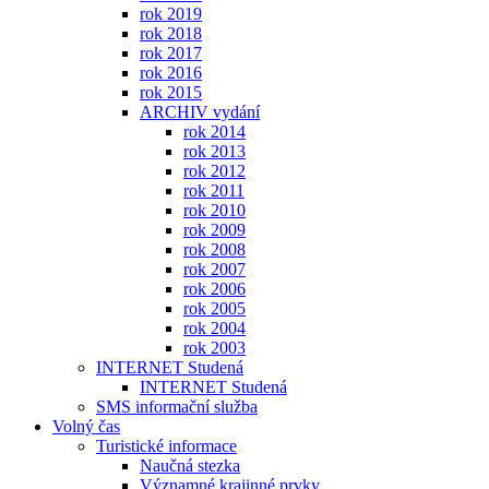
rok 2019
rok 2018
rok 2017
rok 2016
rok 2015
ARCHIV vydání
rok 2014
rok 2013
rok 2012
rok 2011
rok 2010
rok 2009
rok 2008
rok 2007
rok 2006
rok 2005
rok 2004
rok 2003
INTERNET Studená
INTERNET Studená
SMS informační služba
Volný čas
Turistické informace
Naučná stezka
Významné krajinné prvky