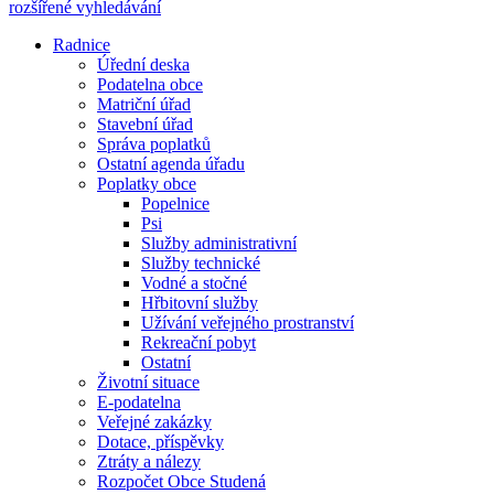
rozšířené vyhledávání
Radnice
Úřední deska
Podatelna obce
Matriční úřad
Stavební úřad
Správa poplatků
Ostatní agenda úřadu
Poplatky obce
Popelnice
Psi
Služby administrativní
Služby technické
Vodné a stočné
Hřbitovní služby
Užívání veřejného prostranství
Rekreační pobyt
Ostatní
Životní situace
E-podatelna
Veřejné zakázky
Dotace, příspěvky
Ztráty a nálezy
Rozpočet Obce Studená