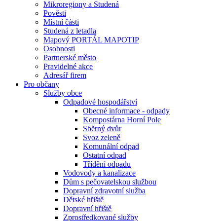
Mikroregiony a Studená
Pověsti
Místní části
Studená z letadla
Mapový PORTÁL MAPOTIP
Osobnosti
Partnerské město
Pravidelné akce
Adresář firem
Pro občany
Služby obce
Odpadové hospodářství
Obecné informace - odpady
Kompostárna Horní Pole
Sběrný dvůr
Svoz zeleně
Komunální odpad
Ostatní odpad
Třídění odpadu
Vodovody a kanalizace
Dům s pečovatelskou službou
Dopravní zdravotní služba
Dětské hřiště
Dopravní hřiště
Zprostředkované služby