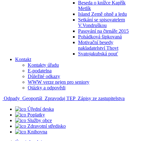
Beseda o knížce Kapřík
Metlík
Island Země ohně a ledu
Setkání se spisovatelem
V.Vondruškou
Pasování na čtenáře 2015
Pohádková šipkovaná
Motivační besedy
nakladatelství Thovt
Svatojakubská pouť
Kontakt
Kontakty úřadu
E-podatelna
Důležité odkazy
WWW verze nejen pro seniory
Otázky a odpovědi
Odpady
Geoportál
Zpravodaj TEP
Zápisy ze zastupitelstva
Úřední deska
Poplatky
Služby obce
Zdravotní středisko
Knihovna