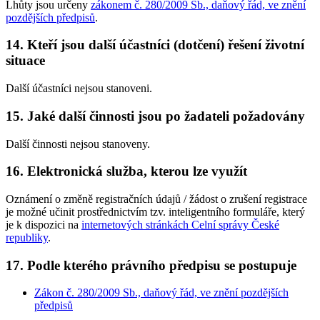
Lhůty jsou určeny
zákonem č. 280/2009 Sb., daňový řád, ve znění
pozdějších předpisů
.
14. Kteří jsou další účastníci (dotčení) řešení životní
situace
Další účastníci nejsou stanoveni.
15. Jaké další činnosti jsou po žadateli požadovány
Další činnosti nejsou stanoveny.
16. Elektronická služba, kterou lze využít
Oznámení o změně registračních údajů / žádost o zrušení registrace
je možné učinit prostřednictvím tzv. inteligentního formuláře, který
je k dispozici na
internetových stránkách Celní správy České
republiky
.
17. Podle kterého právního předpisu se postupuje
Zákon č. 280/2009 Sb., daňový řád, ve znění pozdějších
předpisů