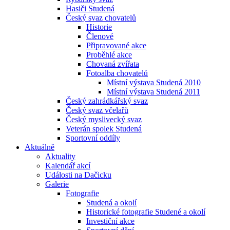
Hasiči Studená
Český svaz chovatelů
Historie
Členové
Připravované akce
Proběhlé akce
Chovaná zvířata
Fotoalba chovatelů
Místní výstava Studená 2010
Místní výstava Studená 2011
Český zahrádkářský svaz
Český svaz včelařů
Český myslivecký svaz
Veterán spolek Studená
Sportovní oddíly
Aktuálně
Aktuality
Kalendář akcí
Události na Dačicku
Galerie
Fotografie
Studená a okolí
Historické fotografie Studené a okolí
Investiční akce