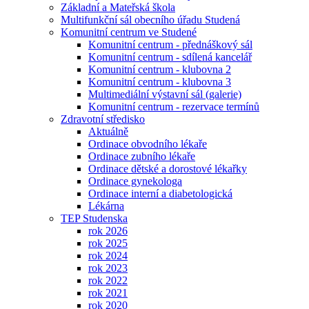
Základní a Mateřská škola
Multifunkční sál obecního úřadu Studená
Komunitní centrum ve Studené
Komunitní centrum - přednáškový sál
Komunitní centrum - sdílená kancelář
Komunitní centrum - klubovna 2
Komunitní centrum - klubovna 3
Multimediální výstavní sál (galerie)
Komunitní centrum - rezervace termínů
Zdravotní středisko
Aktuálně
Ordinace obvodního lékaře
Ordinace zubního lékaře
Ordinace dětské a dorostové lékařky
Ordinace gynekologa
Ordinace interní a diabetologická
Lékárna
TEP Studenska
rok 2026
rok 2025
rok 2024
rok 2023
rok 2022
rok 2021
rok 2020