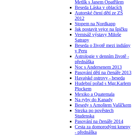
Metlík s Janem Opatřilem
Beseda Láska v oblacích
Autorské čtení dětí ze ZŠ
2012
Stopem na Nordkapp
Jak postavit vejce na špičku
Vernisáž výstavy Miloše
Satrapy
Beseda o životě mezi indiány
v Peru
Astrologie v denním životě -
přednáška
Noc s Andersenem 2013
Pasování dětí na čtenáře 2013
Havajské ostrovy - beseda
Hudební pořad s Mgr.Karlem
Plockem
Mexiko a Quatemala
Na ryby do Kanady
Besedy s Arnoštem Vašíčkem
Stezka po pověstech
Studenska
Pasování na čtenáře 2014
Cesta za domorodými kmeny
- přednáška