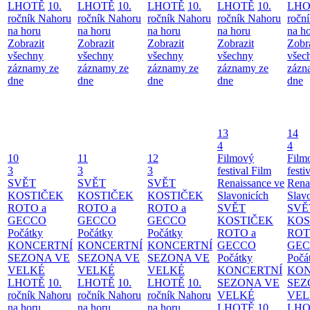
LHOTĚ
10.
LHOTĚ
10.
LHOTĚ
10.
LHOTĚ
10.
LHO
ročník Nahoru
ročník Nahoru
ročník Nahoru
ročník Nahoru
ročn
na horu
na horu
na horu
na horu
na h
Zobrazit
Zobrazit
Zobrazit
Zobrazit
Zobr
všechny
všechny
všechny
všechny
všec
záznamy ze
záznamy ze
záznamy ze
záznamy ze
zázn
dne
dne
dne
dne
dne
13
14
4
4
10
11
12
Filmový
Film
3
3
3
festival Film
festi
SVĚT
SVĚT
SVĚT
Renaissance ve
Rena
KOSTIČEK
KOSTIČEK
KOSTIČEK
Slavonicích
Slav
ROTO a
ROTO a
ROTO a
SVĚT
SVĚ
GECCO
GECCO
GECCO
KOSTIČEK
KOS
Počátky
Počátky
Počátky
ROTO a
ROT
KONCERTNÍ
KONCERTNÍ
KONCERTNÍ
GECCO
GE
SEZONA VE
SEZONA VE
SEZONA VE
Počátky
Počá
VELKÉ
VELKÉ
VELKÉ
KONCERTNÍ
KON
LHOTĚ
10.
LHOTĚ
10.
LHOTĚ
10.
SEZONA VE
SEZ
ročník Nahoru
ročník Nahoru
ročník Nahoru
VELKÉ
VEL
na horu
na horu
na horu
LHOTĚ
10.
LHO