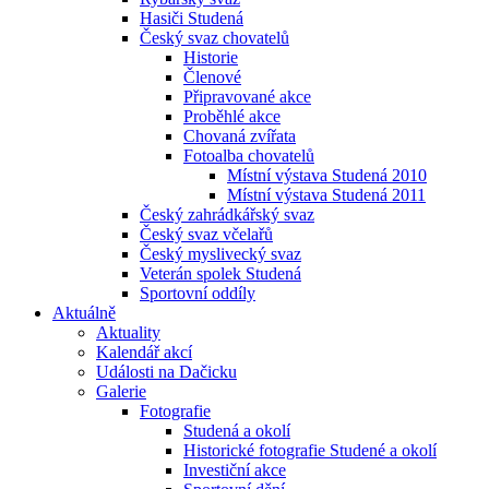
Hasiči Studená
Český svaz chovatelů
Historie
Členové
Připravované akce
Proběhlé akce
Chovaná zvířata
Fotoalba chovatelů
Místní výstava Studená 2010
Místní výstava Studená 2011
Český zahrádkářský svaz
Český svaz včelařů
Český myslivecký svaz
Veterán spolek Studená
Sportovní oddíly
Aktuálně
Aktuality
Kalendář akcí
Události na Dačicku
Galerie
Fotografie
Studená a okolí
Historické fotografie Studené a okolí
Investiční akce