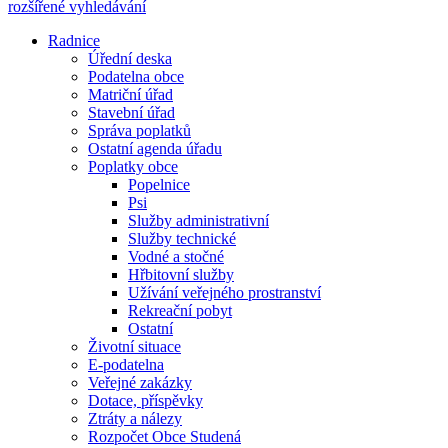
rozšířené vyhledávání
Radnice
Úřední deska
Podatelna obce
Matriční úřad
Stavební úřad
Správa poplatků
Ostatní agenda úřadu
Poplatky obce
Popelnice
Psi
Služby administrativní
Služby technické
Vodné a stočné
Hřbitovní služby
Užívání veřejného prostranství
Rekreační pobyt
Ostatní
Životní situace
E-podatelna
Veřejné zakázky
Dotace, příspěvky
Ztráty a nálezy
Rozpočet Obce Studená