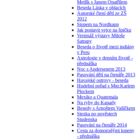
Metlík s Janem Opatřilem
Beseda Láska v oblacích
Autorské čtení dětí ze ZŠ
2012
Stopem na Nordkapp
Jak postavit vejce na špičku
Vernisáž výstavy Miloše
Satrapy
Beseda o životě mezi indiány
v Peru
Astrologie v denním životě -
přednáška
Noc s Andersenem 2013
Pasování dětí na čtenáře 2013
Havajské ostrovy - beseda
Hudební pořad s Mgr.Karlem
Plockem
Mexiko a Quatemala
Na ryby do Kanady
Besedy s Arnoštem Vašíčkem
Stezka po pověstech
Studenska
Pasování na čtenáře 2014
Cesta za domorodými kmeny
- přednáška