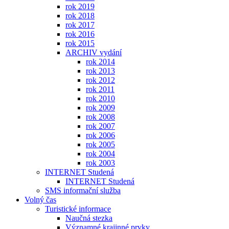
rok 2019
rok 2018
rok 2017
rok 2016
rok 2015
ARCHIV vydání
rok 2014
rok 2013
rok 2012
rok 2011
rok 2010
rok 2009
rok 2008
rok 2007
rok 2006
rok 2005
rok 2004
rok 2003
INTERNET Studená
INTERNET Studená
SMS informační služba
Volný čas
Turistické informace
Naučná stezka
Významné krajinné prvky