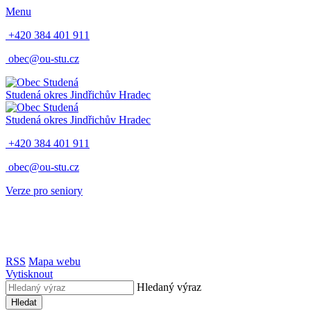
Menu
+420 384 401 911
obec@ou-stu.cz
Studená
okres Jindřichův Hradec
Studená
okres Jindřichův Hradec
+420 384 401 911
obec@ou-stu.cz
Verze pro seniory
RSS
Mapa webu
Vytisknout
Hledaný výraz
Hledat