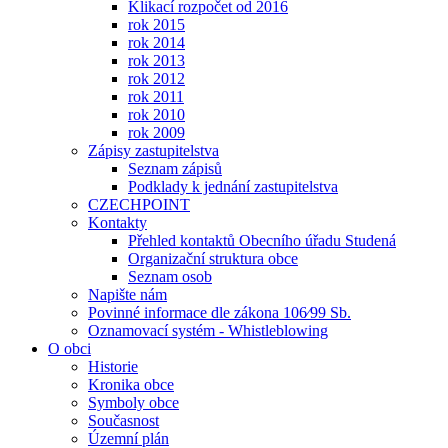
Klikací rozpočet od 2016
rok 2015
rok 2014
rok 2013
rok 2012
rok 2011
rok 2010
rok 2009
Zápisy zastupitelstva
Seznam zápisů
Podklady k jednání zastupitelstva
CZECHPOINT
Kontakty
Přehled kontaktů Obecního úřadu Studená
Organizační struktura obce
Seznam osob
Napište nám
Povinné informace dle zákona 106⁄99 Sb.
Oznamovací systém - Whistleblowing
O obci
Historie
Kronika obce
Symboly obce
Současnost
Územní plán