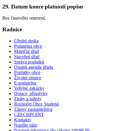
29. Datum konce platnosti popisu
Bez časového omezení.
Radnice
Úřední deska
Podatelna obce
Matriční úřad
Stavební úřad
Správa poplatků
Ostatní agenda úřadu
Poplatky obce
Životní situace
E-podatelna
Veřejné zakázky
Dotace, příspěvky
Ztráty a nálezy
Rozpočet Obce Studená
Zápisy zastupitelstva
CZECHPOINT
Kontakty
Napište nám
Povinné informace dle zákona 106⁄99 Sb.