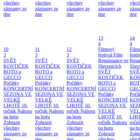
všechny
všechny
všechny
všechny
všec
záznamy ze
záznamy ze
záznamy ze
záznamy ze
zázn
dne
dne
dne
dne
dne
13
14
4
4
10
11
12
Filmový
Film
3
3
3
festival Film
festi
SVĚT
SVĚT
SVĚT
Renaissance ve
Rena
KOSTIČEK
KOSTIČEK
KOSTIČEK
Slavonicích
Slav
ROTO a
ROTO a
ROTO a
SVĚT
SVĚ
GECCO
GECCO
GECCO
KOSTIČEK
KOS
Počátky
Počátky
Počátky
ROTO a
ROT
KONCERTNÍ
KONCERTNÍ
KONCERTNÍ
GECCO
GE
SEZONA VE
SEZONA VE
SEZONA VE
Počátky
Počá
VELKÉ
VELKÉ
VELKÉ
KONCERTNÍ
KON
LHOTĚ
10.
LHOTĚ
10.
LHOTĚ
10.
SEZONA VE
SEZ
ročník Nahoru
ročník Nahoru
ročník Nahoru
VELKÉ
VEL
na horu
na horu
na horu
LHOTĚ
10.
LHO
Zobrazit
Zobrazit
Zobrazit
ročník Nahoru
ročn
všechny
všechny
všechny
na horu
na h
záznamy ze
záznamy ze
záznamy ze
Zobrazit
Zobr
dne
dne
dne
všechny
všec