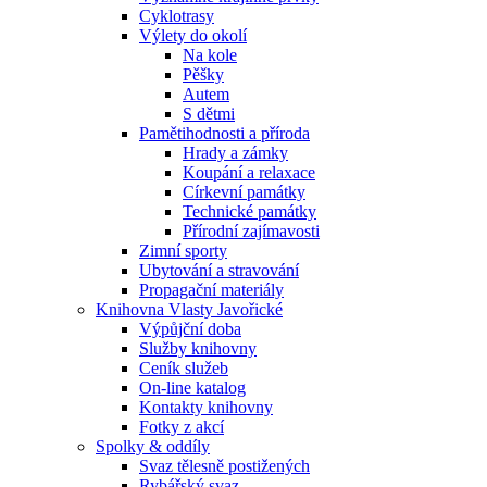
Cyklotrasy
Výlety do okolí
Na kole
Pěšky
Autem
S dětmi
Pamětihodnosti a příroda
Hrady a zámky
Koupání a relaxace
Církevní památky
Technické památky
Přírodní zajímavosti
Zimní sporty
Ubytování a stravování
Propagační materiály
Knihovna Vlasty Javořické
Výpůjční doba
Služby knihovny
Ceník služeb
On-line katalog
Kontakty knihovny
Fotky z akcí
Spolky & oddíly
Svaz tělesně postižených
Rybářský svaz