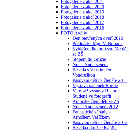
Fotogalerie z akcí 2021
Fotogalerie z akcí 2020
Fotogalerie z akcí 2019
Fotogalerie z akcí 2018
Fotogalerie z akcí 2017
Fotogalerie z akcí 2016
FOTO Archiv
Den otevřených dveří 2010
Přednáška Mgr. V. Buriana
Vyhlášení literární soutěže dětí
ze ZŠ
Stopem do Gruzie
Noc s Andersenem
Beseda s Vlastimilem
Vondruškou
Pasování dětí na čtenáře 2011
Výstava panenek Barbie
Vernisáž výstavy Historie
Studené ve fotografii
Autorské čtení dětí ze ZŠ
Noc s Andersenem 2012
Fantastické záhady s
Arnoštem Vašíčkem
Pasování dětí na čtenáře 2012
Beseda o knížce Kapřík