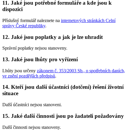
11. Jaké jsou potřebné formuláře a kde jsou k
dispozici
Příslušný formulář naleznete na
internetových stránkách Celní
správy České republiky
.
12. Jaké jsou poplatky a jak je lze uhradit
Správní poplatky nejsou stanoveny.
13. Jaké jsou lhůty pro vyřízení
Lhůty jsou určeny
zákonem č. 353/2003 Sb., o spotřebních daních,
ve znění pozdějších předpisů
.
14. Kteří jsou další účastníci (dotčení) řešení životní
situace
Další účastníci nejsou stanoveni.
15. Jaké další činnosti jsou po žadateli požadovány
Další činnosti nejsou stanoveny.