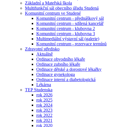
Základní a Mateřská škola
Multifunkční sál obecního úřadu Studená
Komunitní centrum ve Studené
Komunitní centrum - přednáškový sál
Komunitní centrum - sdílená kancelář
Komunitní centrum - klubovna 2
Komunitní centrum - klubovna 3
Multimediální výstavní sál (galerie)
Komunitní centrum - rezervace termínů
Zdravotní středisko
Aktuálně
Ordinace obvodního lékaře
Ordinace zubního lékaře
Ordinace dětské a dorostové lékařky
Ordinace gynekologa
Ordinace interní a diabetologická
Lékárna
TEP Studenska
rok 2026
rok 2025
rok 2024
rok 2023
rok 2022
rok 2021
rok 2020