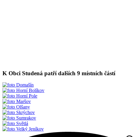
K Obci Studená patří dalších 9 místních částí
Domašín
Horní Bolíkov
Horní Pole
Maršov
Olšany
Skrýchov
Sumrakov
Světlá
Velký Jeníkov