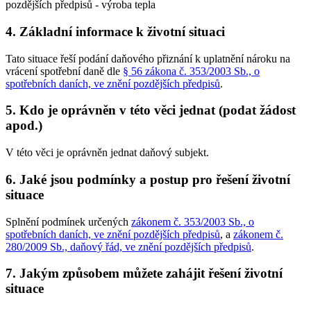
pozdějších předpisů - výroba tepla
4. Základní informace k životní situaci
Tato situace řeší podání daňového přiznání k uplatnění nároku na
vrácení spotřební daně dle
§ 56 zákona č. 353/2003 Sb., o
spotřebních daních, ve znění pozdějších předpisů
.
5. Kdo je oprávněn v této věci jednat (podat žádost
apod.)
V této věci je oprávněn jednat daňový subjekt.
6. Jaké jsou podmínky a postup pro řešení životní
situace
Splnění podmínek určených
zákonem č. 353/2003 Sb., o
spotřebních daních, ve znění pozdějších předpisů
, a
zákonem č.
280/2009 Sb., daňový řád, ve znění pozdějších předpisů
.
7. Jakým způsobem můžete zahájit řešení životní
situace