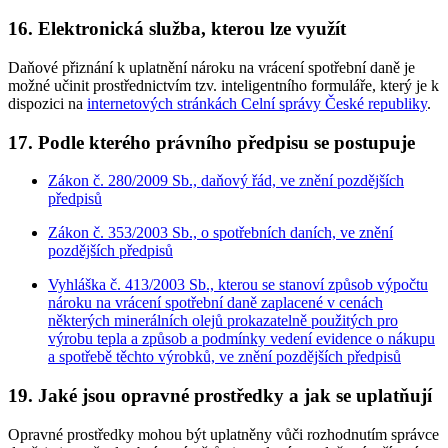
16. Elektronická služba, kterou lze využít
Daňové přiznání k uplatnění nároku na vrácení spotřební daně je
možné učinit prostřednictvím tzv. inteligentního formuláře, který je k
dispozici na
internetových stránkách Celní správy České republiky
.
17. Podle kterého právního předpisu se postupuje
Zákon č. 280/2009 Sb., daňový řád, ve znění pozdějších
předpisů
Zákon č. 353/2003 Sb., o spotřebních daních, ve znění
pozdějších předpisů
Vyhláška č. 413/2003 Sb., kterou se stanoví způsob výpočtu
nároku na vrácení spotřební daně zaplacené v cenách
některých minerálních olejů prokazatelně použitých pro
výrobu tepla a způsob a podmínky vedení evidence o nákupu
a spotřebě těchto výrobků, ve znění pozdějších předpisů
19. Jaké jsou opravné prostředky a jak se uplatňují
Opravné prostředky mohou být uplatněny vůči rozhodnutím správce