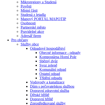
Mikroregiony a Studená
Pověsti
Místní části
Studená z letadla
Mapový PORTÁL MAPOTIP
Osobnosti
Partnerské město
Pravidelné akce
Adresář firem
Pro občany
Služby obce
Odpadové hospodářství
Obecné informace - odpady
Kompostárna Horní Pole
Sběrný dvůr
Svoz zeleně
Komunální odpad
Ostatní odpad
Třídění odpadu
Vodovody a kanalizace
Dům s pečovatelskou službou
Dopravní zdravotní služba
Dětské hřiště
Dopravní hřiště
Zprostředkované služby