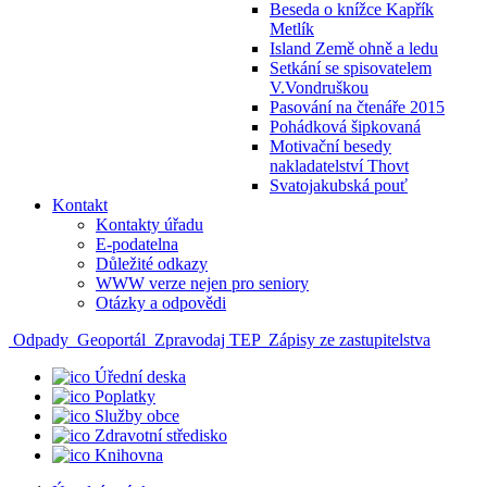
Beseda o knížce Kapřík
Metlík
Island Země ohně a ledu
Setkání se spisovatelem
V.Vondruškou
Pasování na čtenáře 2015
Pohádková šipkovaná
Motivační besedy
nakladatelství Thovt
Svatojakubská pouť
Kontakt
Kontakty úřadu
E-podatelna
Důležité odkazy
WWW verze nejen pro seniory
Otázky a odpovědi
Odpady
Geoportál
Zpravodaj TEP
Zápisy ze zastupitelstva
Úřední deska
Poplatky
Služby obce
Zdravotní středisko
Knihovna