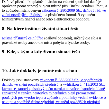
Daňové přiznání k uplatnění nároku na vrácení spotřební daně je
oprávněn podat daňový subjekt místně příslušnému celnímu úřadu, a
to způsobem stanoveným
zákonem č. 280/2009 Sb., daňový řád, ve
znění pozdějších předpisů
, na příslušném formuláři vydaném
Ministerstvem financí anebo jeho elektronickou podobou.
8. Na které instituci životní situaci řešit
Místně příslušný celní úřad
(daňové oddělení), určený dle sídla u
právnické osoby anebo dle místa pobytu u fyzické osoby.
9. Kde, s kým a kdy životní situaci řešit
10. Jaké doklady je nutné mít s sebou
Doklady jsou stanoveny
zákonem č. 353/2003 Sb., o spotřebních
daních, ve znění pozdějších předpisů
, a
vyhláškou č. 413/2003 Sb.,
kterou se stanoví způsob výpočtu nároku na vrácení spotřební daně
zaplacené v cenách některých minerálních olejů prokazatelně
použitých pro výrobu tepla a způsob a podmínky vedení evidence o
nákupu a spotřebě těchto výrobků, ve znění pozdějších předpisů
.