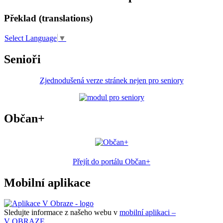
Překlad (translations)
Select Language
▼
Senioři
Zjednodušená verze stránek nejen pro seniory
Občan+
Přejít do portálu Občan+
Mobilní aplikace
Sledujte informace z našeho webu v
mobilní aplikaci –
V OBRAZE.