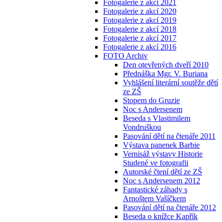
Fotogalerie z akcí 2021
Fotogalerie z akcí 2020
Fotogalerie z akcí 2019
Fotogalerie z akcí 2018
Fotogalerie z akcí 2017
Fotogalerie z akcí 2016
FOTO Archiv
Den otevřených dveří 2010
Přednáška Mgr. V. Buriana
Vyhlášení literární soutěže dětí
ze ZŠ
Stopem do Gruzie
Noc s Andersenem
Beseda s Vlastimilem
Vondruškou
Pasování dětí na čtenáře 2011
Výstava panenek Barbie
Vernisáž výstavy Historie
Studené ve fotografii
Autorské čtení dětí ze ZŠ
Noc s Andersenem 2012
Fantastické záhady s
Arnoštem Vašíčkem
Pasování dětí na čtenáře 2012
Beseda o knížce Kapřík