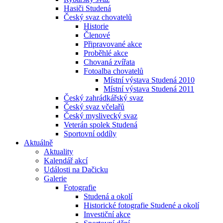
Hasiči Studená
Český svaz chovatelů
Historie
Členové
Připravované akce
Proběhlé akce
Chovaná zvířata
Fotoalba chovatelů
Místní výstava Studená 2010
Místní výstava Studená 2011
Český zahrádkářský svaz
Český svaz včelařů
Český myslivecký svaz
Veterán spolek Studená
Sportovní oddíly
Aktuálně
Aktuality
Kalendář akcí
Události na Dačicku
Galerie
Fotografie
Studená a okolí
Historické fotografie Studené a okolí
Investiční akce