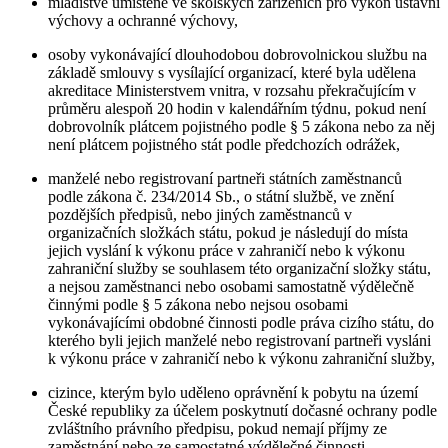
mladistvé umístěné ve školských zařízeních pro výkon ústavní
výchovy a ochranné výchovy,
osoby vykonávající dlouhodobou dobrovolnickou službu na
základě smlouvy s vysílající organizací, které byla udělena
akreditace Ministerstvem vnitra, v rozsahu překračujícím v
průměru alespoň 20 hodin v kalendářním týdnu, pokud není
dobrovolník plátcem pojistného podle § 5 zákona nebo za něj
není plátcem pojistného stát podle předchozích odrážek,
manželé nebo registrovaní partneři státních zaměstnanců
podle zákona č. 234/2014 Sb., o státní službě, ve znění
pozdějších předpisů, nebo jiných zaměstnanců v
organizačních složkách státu, pokud je následují do místa
jejich vyslání k výkonu práce v zahraničí nebo k výkonu
zahraniční služby se souhlasem této organizační složky státu,
a nejsou zaměstnanci nebo osobami samostatně výdělečně
činnými podle § 5 zákona nebo nejsou osobami
vykonávajícími obdobné činnosti podle práva cizího státu, do
kterého byli jejich manželé nebo registrovaní partneři vysláni
k výkonu práce v zahraničí nebo k výkonu zahraniční služby,
cizince, kterým bylo uděleno oprávnění k pobytu na území
České republiky za účelem poskytnutí dočasné ochrany podle
zvláštního právního předpisu, pokud nemají příjmy ze
zaměstnání nebo ze samostatné výdělečné činnosti,