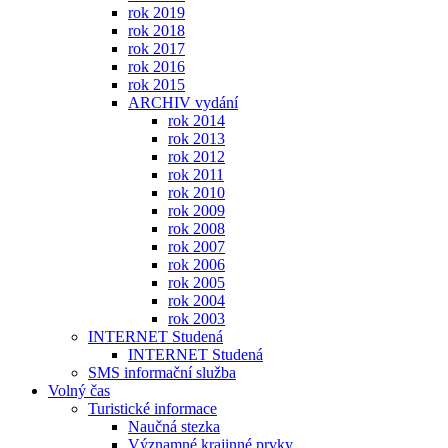
rok 2019
rok 2018
rok 2017
rok 2016
rok 2015
ARCHIV vydání
rok 2014
rok 2013
rok 2012
rok 2011
rok 2010
rok 2009
rok 2008
rok 2007
rok 2006
rok 2005
rok 2004
rok 2003
INTERNET Studená
INTERNET Studená
SMS informační služba
Volný čas
Turistické informace
Naučná stezka
Významné krajinné prvky