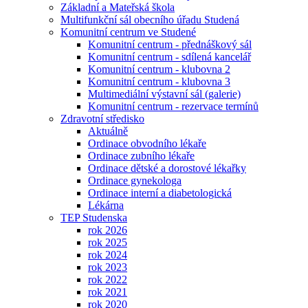
Základní a Mateřská škola
Multifunkční sál obecního úřadu Studená
Komunitní centrum ve Studené
Komunitní centrum - přednáškový sál
Komunitní centrum - sdílená kancelář
Komunitní centrum - klubovna 2
Komunitní centrum - klubovna 3
Multimediální výstavní sál (galerie)
Komunitní centrum - rezervace termínů
Zdravotní středisko
Aktuálně
Ordinace obvodního lékaře
Ordinace zubního lékaře
Ordinace dětské a dorostové lékařky
Ordinace gynekologa
Ordinace interní a diabetologická
Lékárna
TEP Studenska
rok 2026
rok 2025
rok 2024
rok 2023
rok 2022
rok 2021
rok 2020