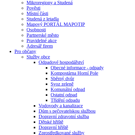
Mikroregiony a Studená
Pověsti
Místní části
Studená z letadla
Mapový PORTÁL MAPOTIP
Osobnosti
Partnerské město
Pravidelné akce
Adresář firem
Pro občany
Služby obce
Odpadové hospodářství
Obecné informace - odpady
Kompostárna Horní Pole
Sběrný dvůr
Svoz zeleně
Komunální odpad
Ostatní odpad
Třídění odpadu
Vodovody a kanalizace
Dům s pečovatelskou službou
Dopravní zdravotní služba
Dětské hřiště
Dopravní hřiště
Zprostředkované služby