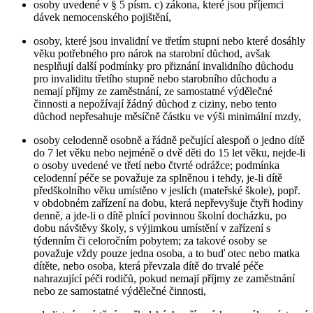
osoby uvedené v § 5 písm. c) zákona, které jsou příjemci
dávek nemocenského pojištění,
osoby, které jsou invalidní ve třetím stupni nebo které dosáhly
věku potřebného pro nárok na starobní důchod, avšak
nesplňují další podmínky pro přiznání invalidního důchodu
pro invaliditu třetího stupně nebo starobního důchodu a
nemají příjmy ze zaměstnání, ze samostatné výdělečné
činnosti a nepožívají žádný důchod z ciziny, nebo tento
důchod nepřesahuje měsíčně částku ve výši minimální mzdy,
osoby celodenně osobně a řádně pečující alespoň o jedno dítě
do 7 let věku nebo nejméně o dvě děti do 15 let věku, nejde-li
o osoby uvedené ve třetí nebo čtvrté odrážce; podmínka
celodenní péče se považuje za splněnou i tehdy, je-li dítě
předškolního věku umístěno v jeslích (mateřské škole), popř.
v obdobném zařízení na dobu, která nepřevyšuje čtyři hodiny
denně, a jde-li o dítě plnící povinnou školní docházku, po
dobu návštěvy školy, s výjimkou umístění v zařízení s
týdenním či celoročním pobytem; za takové osoby se
považuje vždy pouze jedna osoba, a to buď otec nebo matka
dítěte, nebo osoba, která převzala dítě do trvalé péče
nahrazující péči rodičů, pokud nemají příjmy ze zaměstnání
nebo ze samostatné výdělečné činnosti,