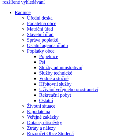
rozšířené vyhledávání
Radnice
Úřední deska
Podatelna obce
Matriční úřad
Stavební úřad
Správa poplatků
Ostatní agenda úřadu
Poplatky obce
Popelnice
Psi
Služby administrativní
Služby technické
Vodné a stočné
Hřbitovní služby
Užívání veřejného prostranství
Rekreační pobyt
Ostatní
Životní situace
E-podatelna
Veřejné zakázky
Dotace, příspěvky
Ztráty a nálezy
Rozpočet Obce Studená