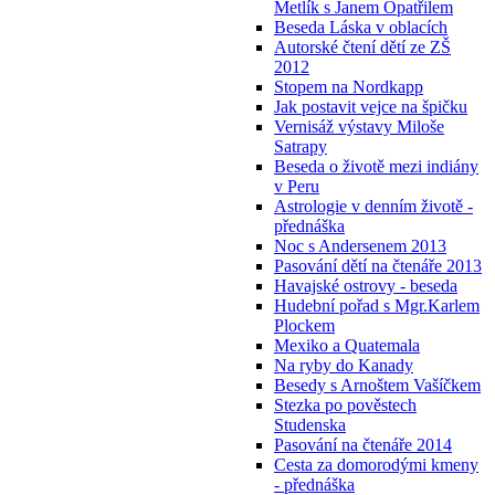
Metlík s Janem Opatřilem
Beseda Láska v oblacích
Autorské čtení dětí ze ZŠ
2012
Stopem na Nordkapp
Jak postavit vejce na špičku
Vernisáž výstavy Miloše
Satrapy
Beseda o životě mezi indiány
v Peru
Astrologie v denním životě -
přednáška
Noc s Andersenem 2013
Pasování dětí na čtenáře 2013
Havajské ostrovy - beseda
Hudební pořad s Mgr.Karlem
Plockem
Mexiko a Quatemala
Na ryby do Kanady
Besedy s Arnoštem Vašíčkem
Stezka po pověstech
Studenska
Pasování na čtenáře 2014
Cesta za domorodými kmeny
- přednáška