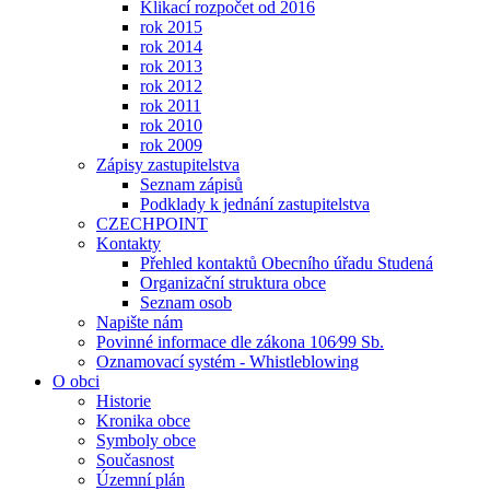
Klikací rozpočet od 2016
rok 2015
rok 2014
rok 2013
rok 2012
rok 2011
rok 2010
rok 2009
Zápisy zastupitelstva
Seznam zápisů
Podklady k jednání zastupitelstva
CZECHPOINT
Kontakty
Přehled kontaktů Obecního úřadu Studená
Organizační struktura obce
Seznam osob
Napište nám
Povinné informace dle zákona 106⁄99 Sb.
Oznamovací systém - Whistleblowing
O obci
Historie
Kronika obce
Symboly obce
Současnost
Územní plán