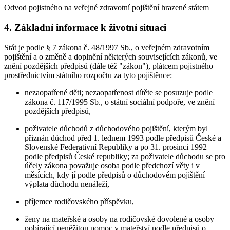
Odvod pojistného na veřejné zdravotní pojištění hrazené státem
4. Základní informace k životní situaci
Stát je podle § 7 zákona č. 48/1997 Sb., o veřejném zdravotním
pojištění a o změně a doplnění některých souvisejících zákonů, ve
znění pozdějších předpisů (dále též "zákon"), plátcem pojistného
prostřednictvím státního rozpočtu za tyto pojištěnce:
nezaopatřené děti; nezaopatřenost dítěte se posuzuje podle
zákona č. 117/1995 Sb., o státní sociální podpoře, ve znění
pozdějších předpisů,
poživatele důchodů z důchodového pojištění, kterým byl
přiznán důchod před 1. lednem 1993 podle předpisů České a
Slovenské Federativní Republiky a po 31. prosinci 1992
podle předpisů České republiky; za poživatele důchodu se pro
účely zákona považuje osoba podle předchozí věty i v
měsících, kdy jí podle předpisů o důchodovém pojištění
výplata důchodu nenáleží,
příjemce rodičovského příspěvku,
ženy na mateřské a osoby na rodičovské dovolené a osoby
pobírající peněžitou pomoc v mateřství podle předpisů o