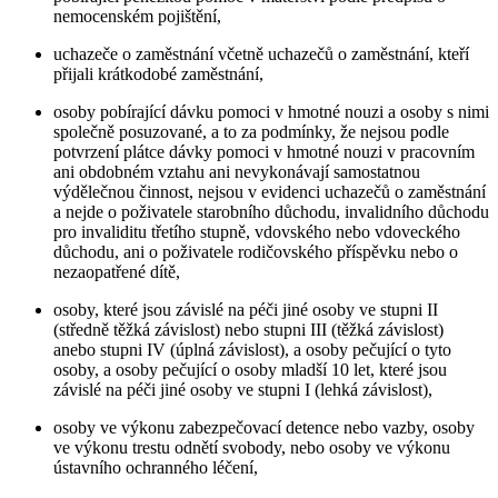
nemocenském pojištění,
uchazeče o zaměstnání včetně uchazečů o zaměstnání, kteří
přijali krátkodobé zaměstnání,
osoby pobírající dávku pomoci v hmotné nouzi a osoby s nimi
společně posuzované, a to za podmínky, že nejsou podle
potvrzení plátce dávky pomoci v hmotné nouzi v pracovním
ani obdobném vztahu ani nevykonávají samostatnou
výdělečnou činnost, nejsou v evidenci uchazečů o zaměstnání
a nejde o poživatele starobního důchodu, invalidního důchodu
pro invaliditu třetího stupně, vdovského nebo vdoveckého
důchodu, ani o poživatele rodičovského příspěvku nebo o
nezaopatřené dítě,
osoby, které jsou závislé na péči jiné osoby ve stupni II
(středně těžká závislost) nebo stupni III (těžká závislost)
anebo stupni IV (úplná závislost), a osoby pečující o tyto
osoby, a osoby pečující o osoby mladší 10 let, které jsou
závislé na péči jiné osoby ve stupni I (lehká závislost),
osoby ve výkonu zabezpečovací detence nebo vazby, osoby
ve výkonu trestu odnětí svobody, nebo osoby ve výkonu
ústavního ochranného léčení,