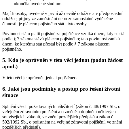
ukončila uvedené studium.
Mají-li osoby, uvedené v první až deváté odrážce a v předposlední
odrážce, příjmy ze zaměstnání nebo ze samostatné výdělečné
činnosti, je plátcem pojistného stát i tyto osoby.
Povinnost státu platit pojistné za pojištěnce vzniká dnem, kdy se stát
podle § 7 zákona stává plátcem pojistného; tato povinnost zaniká
dnem, ke kterému stát přestal být podle § 7 zákona plátcem
pojistného.
5. Kdo je oprávněn v této věci jednat (podat žádost
apod.)
V této věci je oprávněn jednat pojištěnec.
6. Jaké jsou podmínky a postup pro řešení životní
situace
Splnění všech požadovaných náležitostí (zákon č. 48/1997 Sb., o
veřejném zdravotním pojištění a o změně a doplnění některých
souvisejících zákonů, ve znění pozdějších předpisů a zákon č.
592/1992 Sb., o pojistném na veřejné zdravotní pojištění, ve znění
pozdějších předpisů).