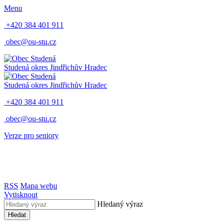
Menu
+420 384 401 911
obec@ou-stu.cz
Studená
okres Jindřichův Hradec
Studená
okres Jindřichův Hradec
+420 384 401 911
obec@ou-stu.cz
Verze pro seniory
RSS
Mapa webu
Vytisknout
Hledaný výraz
Hledat