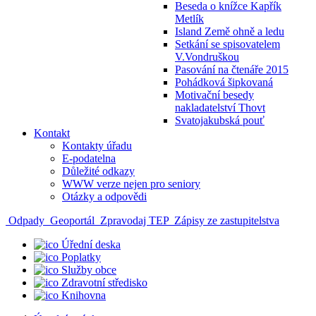
Beseda o knížce Kapřík
Metlík
Island Země ohně a ledu
Setkání se spisovatelem
V.Vondruškou
Pasování na čtenáře 2015
Pohádková šipkovaná
Motivační besedy
nakladatelství Thovt
Svatojakubská pouť
Kontakt
Kontakty úřadu
E-podatelna
Důležité odkazy
WWW verze nejen pro seniory
Otázky a odpovědi
Odpady
Geoportál
Zpravodaj TEP
Zápisy ze zastupitelstva
Úřední deska
Poplatky
Služby obce
Zdravotní středisko
Knihovna