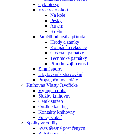
Cyklotrasy
Výlety do okolí
Na kole
Pěšky
Autem
S dětmi
Pamětihodnosti a příroda
Hrady a zámky
Koupání a relaxace
Církevní památky
Technické památky
Přírodní zajímavosti
Zimní sporty
Ubytování a stravování
Propagační materiály
Knihovna Vlasty Javořické
Výpůjční doba
Služby knihovny
Ceník služeb
On-line katalog
Kontakty knihovny
Fotky z akcí
Spolky & oddíly
Svaz tělesně postižených
Rybářský svaz