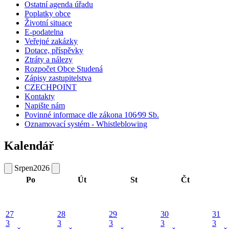
Ostatní agenda úřadu
Poplatky obce
Životní situace
E-podatelna
Veřejné zakázky
Dotace, příspěvky
Ztráty a nálezy
Rozpočet Obce Studená
Zápisy zastupitelstva
CZECHPOINT
Kontakty
Napište nám
Povinné informace dle zákona 106⁄99 Sb.
Oznamovací systém - Whistleblowing
Kalendář
Srpen
2026
Po
Út
St
Čt
27
28
29
30
31
3
3
3
3
3