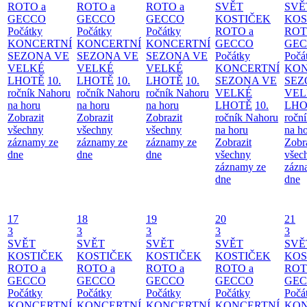
ROTO a
ROTO a
ROTO a
SVĚT
SVĚ
GECCO
GECCO
GECCO
KOSTIČEK
KOS
Počátky
Počátky
Počátky
ROTO a
ROT
KONCERTNÍ
KONCERTNÍ
KONCERTNÍ
GECCO
GE
SEZONA VE
SEZONA VE
SEZONA VE
Počátky
Počá
VELKÉ
VELKÉ
VELKÉ
KONCERTNÍ
KON
LHOTĚ
10.
LHOTĚ
10.
LHOTĚ
10.
SEZONA VE
SEZ
ročník Nahoru
ročník Nahoru
ročník Nahoru
VELKÉ
VEL
na horu
na horu
na horu
LHOTĚ
10.
LHO
Zobrazit
Zobrazit
Zobrazit
ročník Nahoru
ročn
všechny
všechny
všechny
na horu
na h
záznamy ze
záznamy ze
záznamy ze
Zobrazit
Zobr
dne
dne
dne
všechny
všec
záznamy ze
zázn
dne
dne
17
18
19
20
21
3
3
3
3
3
SVĚT
SVĚT
SVĚT
SVĚT
SVĚ
KOSTIČEK
KOSTIČEK
KOSTIČEK
KOSTIČEK
KOS
ROTO a
ROTO a
ROTO a
ROTO a
ROT
GECCO
GECCO
GECCO
GECCO
GE
Počátky
Počátky
Počátky
Počátky
Počá
KONCERTNÍ
KONCERTNÍ
KONCERTNÍ
KONCERTNÍ
KON